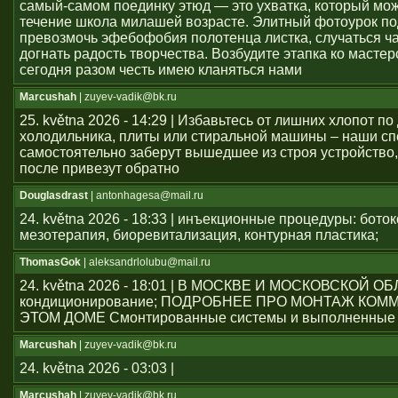
самый-самом поединку этюд — это ухватка, который мож
течение школа милашей возрасте. Элитный фотоурок по
превозмочь эфебофобия полотенца листка, случаться ч
догнать радость творчества. Возбудите этапка ко мастер
сегодня разом честь имею кланяться нами
Marcushah
| zuyev-vadik@bk.ru
25. května 2026 - 14:29 | Избавьтесь от лишних хлопот по
холодильника, плиты или стиральной машины – наши с
самостоятельно заберут вышедшее из строя устройство,
после привезут обратно
Douglasdrast
| antonhagesa@mail.ru
24. května 2026 - 18:33 | инъекционные процедуры: боток
мезотерапия, биоревитализация, контурная пластика;
ThomasGok
| aleksandrlolubu@mail.ru
24. května 2026 - 18:01 | В МОСКВЕ И МОСКОВСКОЙ О
кондиционирование; ПОДРОБНЕЕ ПРО МОНТАЖ КОМ
ЭТОМ ДОМЕ Смонтированные системы и выполненные 
Marcushah
| zuyev-vadik@bk.ru
24. května 2026 - 03:03 |
Marcushah
| zuyev-vadik@bk.ru