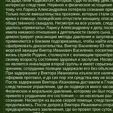
государством «адвоката», который, судя по всему, дейст
интересах следствия. Нервное и физическое истощение
тому, что Лариса Александровна потеряла сознание пря
Только после вмешательства прохожих, которые стали 
крика о помощи, полицейские отпустили женщину, опаса
общественного скандала. Несмотря на все усилия, след
удалось «привязать» Ларису Александровну к делу, поск
имела никакого отношения к деятельности своего сына. 
демонстрирует ужасающие методы давления и запугива
применяются к близким подозреваемых, чтобы найти ил
сфабриковать доказательства. Виктор Василенко 83-лет
морской авиации Виктор Иванович Василенко, посвяти
жизнь службе Родине, столкнулся с вопиющим пренебр
своему возрасту, состоянию здоровья и заслугам. Несмот
он является инвалидом второй группы и имеет серьезн
зрением, сотрудники полиции задержали его без объясн
При задержании у Виктора Ивановича изъяли все налич
оформив протокол, и до сих пор эти средства ему не во
После задержания Виктора Ивановича доставили в Гла
следственное управление, где он подвергся много часов
Физическое и моральное давление, которому он был под
привело к ухудшению его состояния — он несколько раз
сознание. Несмотря на вызов скорой помощи, следстве
продолжались. После допроса Виктора Ивановича отпра
предварительного заключения, где он провел трое суток