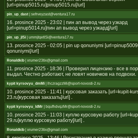
[url=pinup5015.ru]pinup5015.ru[/url]
pin_up_dast
| sefrveyzast@ventura17.ru
16. prosince 2025 - 23:02 | пин ап вывод через узкард
[url=pinup5014.ru]пин ап вывод через узкард[/url]
pin_up_jlSi
| ummjtqetlSi@ventura17.ru
13. prosince 2025 - 02:05 | pin up qonuniymi [url=pinup5009
qonuniymi[/url]
Ronaldkib
| xrumer23tix@gmail.com
11. prosince 2025 - 18:36 | Проверил лицензию - все в п
выдал. Честно работают, не ловят новичков на подвохи.
kypit kyrsovyu_dmMi
| lhczragzzMi@sport-novosti-2.ru
10. prosince 2025 - 11:41 | курсовая заказать [url=kupit-ku
23.ru]курсовая заказать[/url] .
kypit kyrsovyu_ldMr
| bqufhdvqzMr@sport-novosti-2.ru
10. prosince 2025 - 11:03 | куплю курсовую работу [url=kup
29.ru]куплю курсовую работу[/url] .
Ronaldkib
| xrumer23tix@gmail.com
8. prosince 2025 - 13:46 | Регистрация в казино прошла 