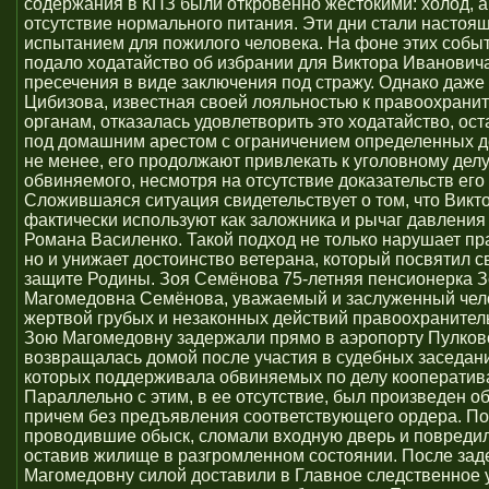
содержания в КПЗ были откровенно жестокими: холод, а
отсутствие нормального питания. Эти дни стали настоя
испытанием для пожилого человека. На фоне этих собы
подало ходатайство об избрании для Виктора Иванович
пресечения в виде заключения под стражу. Однако даже
Цибизова, известная своей лояльностью к правоохрани
органам, отказалась удовлетворить это ходатайство, ос
под домашним арестом с ограничением определенных д
не менее, его продолжают привлекать к уголовному делу
обвиняемого, несмотря на отсутствие доказательств его
Сложившаяся ситуация свидетельствует о том, что Вик
фактически используют как заложника и рычаг давления 
Романа Василенко. Такой подход не только нарушает пр
но и унижает достоинство ветерана, который посвятил 
защите Родины. Зоя Семёнова 75-летняя пенсионерка 
Магомедовна Семёнова, уважаемый и заслуженный чело
жертвой грубых и незаконных действий правоохранител
Зою Магомедовну задержали прямо в аэропорту Пулково
возвращалась домой после участия в судебных заседани
которых поддерживала обвиняемых по делу кооператив
Параллельно с этим, в ее отсутствие, был произведен о
причем без предъявления соответствующего ордера. По
проводившие обыск, сломали входную дверь и повредил
оставив жилище в разгромленном состоянии. После за
Магомедовну силой доставили в Главное следственное 