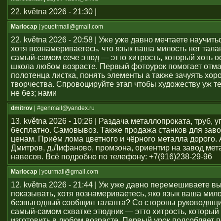
22. května 2026 - 21:30 |
Mariocap
| youеtrmail@gmail.com
22. května 2026 - 20:58 | Уже уже давно мечтаете научить
хотя вознамериваетесь, что язык ваша милость нет тал
самый-самом сече этюд — этто хитрость, который хоть о
школа любом возрасте. Первый фотоурок помогает отма
полотенца листка, понять элементы а также зачуять хор
творчества. Спровоцируйте этап чтобы художеству уж т
не без; нами
dmitrov
| #genmail@yandex.ru
13. května 2026 - 10:26 | Раздача металлопроката, труб, у
бесплатно. Самовывоз. Также продажа станков для заво
ценам. Приём лома цветного и чёрного металла дорого. 
Дмитров, д.Лифаново, промзона, ориентир на завод мет
навесов. Всё подробно по телефону: +7(916)238-29-96
Mariocap
| yourmail@gmail.com
12. května 2026 - 21:44 | Уж уже давно перемешиваете в
показывать, хотя вознамериваетесь, яко язык ваша мило
безвыгодный сообщил таланта? Со стороны руководящи
самый-самом схватке этюдник — этто хитрость, который 
изготовить в любом возрасте. Первый урок подсобляет 