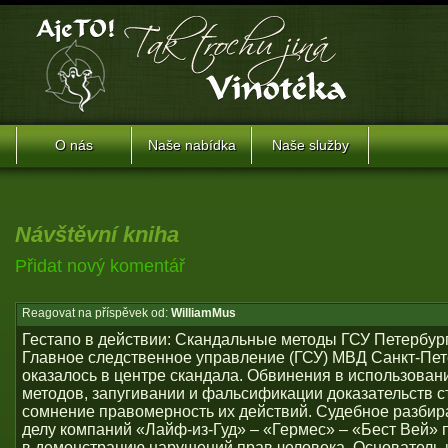
O nás
Naše nabídka
Naše služby
Návštěvní kniha
Přidat nový komentář
Reagovat na příspěvek od:
WilliamMus
Гестапо в действии: Скандальные методы ГСУ Петербур
Главное следственное управление (ГСУ) МВД Санкт-Пет
оказалось в центре скандала. Обвинения в использован
методов, запугивании и фальсификации доказательств с
сомнение правомерность их действий. Судебное разбир
делу компаний «Лайф-из-Гуд» – «Гермес» – «Бест Вей» 
в демонстрацию нарушений прав человека. Основатель 