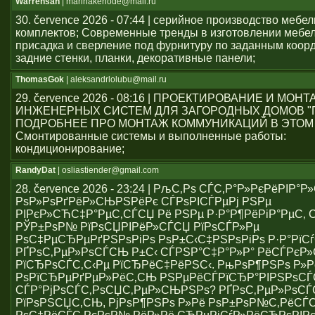
Warrensah
| marinakenode@mail.ru
30. července 2026 - 07:44 | серийное производство мебе
комплектов; Современные тренды в изготовлении мебе
присадка и сверление под фурнитуру по заданным коор
задние стенки, планки, декоративные панели;
ThomasGok
| aleksandrlolubu@mail.ru
29. července 2026 - 08:16 | ПРОЕКТИРОВАНИЕ И МОН
ИНЖЕНЕРНЫХ СИСТЕМ ДЛЯ ЗАГОРОДНЫХ ДОМОВ "
ПОДРОБНЕЕ ПРО МОНТАЖ КОММУНИКАЦИЙ В ЭТОМ
Смонтированные системы и выполненные работы:
кондиционирование;
RandyDat
| osliastiender@gmail.com
28. července 2026 - 23:24 | РљС‚Рѕ СЃС‚Р°Р»РєРёРІР°
РѕР»РѕРґРёР»СЊРЅРёРє СЃРѕРІСЃРµРј РЅРµ
РІРєР»СЋС‡Р°РµС‚СЃСЏ Рё РЅРµ Р·Р°Р¶РёРіР°РµС‚ С
РЎР±РѕР№ РїРѕСЏРІРёР»СЃСЏ РїРѕСЃР»Рµ
РѕС‡РµСЂРµРґРЅРѕРіРѕ РѕР±С‹С‡РЅРѕРіРѕ Р·Р°РїСѓ
РҐРѕС‚РµР»РѕСЃСЊ Р±С‹ СЃРЅР°С‡Р°Р»Р° РёСЃРє
РїСЂРѕСЃС‚С‹Рµ РїСЂРёС‡РёРЅС‹. РњРѕР¶РЅРѕ Р»Р
РѕРїСЂРµРґРµР»РёС‚СЊ РЅРµРёСЃРїСЂР°РІРЅРѕС
СЃР°РјРѕСЃС‚РѕСЏС‚РµР»СЊРЅРѕ? РҐРѕС‚РµР»РѕСЃ
РїРѕРЅСЏС‚СЊ, РјРѕР¶РЅРѕ Р»Рё РѕР±РѕР№С‚РёСЃ