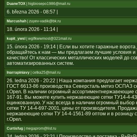
DuaneTOX
| higbiosepo1986@mail.ru
6. března 2026 - 08:57 |
Marcushah
| zuyev-vadik@bk.ru
18. února 2026 - 11:14 |
kupit_ywsl
| wglfkwwmosl@321mail.ru
15. února 2026 - 19:14 | Если вы хотите гаражные ворота 
обращайтесь к нам — мы предлагаем лучшие условия и
качество! От классических металлических моделей до с
автоматизированных систем.
Inarrapiniavy
| cetka25@mail.ru
26. ledna 2026 - 20:22 | Наша компания предлагает нер
ГОСТ 6613-86 производства Северсталь метиз ОСПАЗ с
г.Орел. В наличии огромный ассортиментнержавеющие се
167-91. Вы можете купить нержавеющие сетки ТУ14-4-43
оцинкованную. У нас всегда в наличии огромный выбо
сетки ТУ 14-4-697-2001, цены от производителя. Продаж
нержавеющие сетки ТУ 14-4-1561-89 оптом и в розницу с
г.Орел.
Curtisfug
| megaprom@list.ru
24. ledna 2026 - 22:21 | Производство и поставка - Р±РѕР