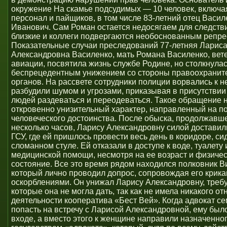
окружение На скамье подсудимых — 10 человек, включа
персонал и пайщиков, в том числе 83-летний отец Васил
Иванович. Сам Роман остается недосягаем для следстви
близкие и коллеги подвергаются необоснованным репре
Показательные случаи преследований 77-летняя Ларис
Александровна Василенко, мать Романа Василенко, вет
авиации, посвятила жизнь службе Родине, но столкнулас
беспрецедентным унижением со стороны правоохранит
органов. На рассвете сотрудники полиции ворвались к не
разбудили шумом и угрозами, приказывая в присутстви
людей раздеваться и переодеваться. Такое обращение 
откровенно унизительный характер, направленный на п
человеческого достоинства. После обыска, продолжавш
несколько часов, Ларису Александровну силой доставил
ГСУ, где ей пришлось провести весь день в коридоре, си
сломанном стуле. Ей отказали в доступе к воде, туалету
медицинской помощи, несмотря на ее возраст и физиче
состояние. Все это время рядом находился полковник В
который лично проводил допрос, сопровождая его крика
оскорблениями. Он унижал Ларису Александровну, требу
которые она не могла дать, так как не имела никакого о
деятельности кооператива «Бест Вей». Когда адвокат с
попасть на встречу с Ларисой Александровной, ему было
входе, а вместо этого к женщине направили назначенно