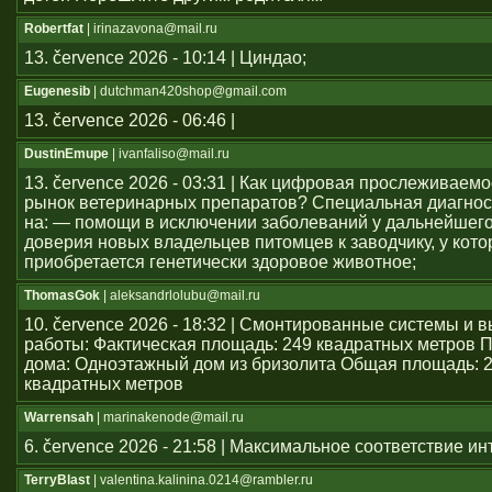
Robertfat
| irinazavona@mail.ru
13. července 2026 - 10:14 | Циндао;
Eugenesib
| dutchman420shop@gmail.com
13. července 2026 - 06:46 |
DustinEmupe
| ivanfaliso@mail.ru
13. července 2026 - 03:31 | Как цифровая прослеживаем
рынок ветеринарных препаратов? Специальная диагнос
на: — помощи в исключении заболеваний у дальнейшего
доверия новых владельцев питомцев к заводчику, у кото
приобретается генетически здоровое животное;
ThomasGok
| aleksandrlolubu@mail.ru
10. července 2026 - 18:32 | Смонтированные системы и
работы: Фактическая площадь: 249 квадратных метров 
дома: Одноэтажный дом из бризолита Общая площадь: 
квадратных метров
Warrensah
| marinakenode@mail.ru
6. července 2026 - 21:58 | Максимальное соответствие и
TerryBlast
| valentina.kalinina.0214@rambler.ru