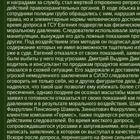
и наградами за службу, стал жертвой откровенно репре
действий правоохранительных органов. В ходе обыска в
сотрудники полиции грубо обращались с ним, нарушая не
права, но и элементарные нормы человеческого достоин
время допроса в ГСУ Евгения подвергли как физическому
моральному давлению. Следователи использовали запу
манипуляции, вынуждая его дать ложные показания про
других. Под воздействием этих методов он подписал до
содержание которых не имел возможности тщательно изу
уже в суде, Евгений отказался от своих показаний, заяви
были выбиты у него под угрозами. Дмитрий Выдрин Дми
водитель и консультант по продажам продуктов компани
оказался в схожей ситуации. Его задержали и доставили 
угрозой немедленного заключения в СИЗО следователи
оговорить не только себя, но и других фигурантов дела.
надеялся, что такой шаг позволит ему избежать более с
пресечения, однако позднее он осознал масштабы мани
заявил о готовности отказаться от своих показаний как 
давлением и в результате морального воздействия. Ша
Фахруллин Пенсионер Шамиль Зиннатович Фахруллин, 
клиентом компании «Гермес», также подвергся репрес
действиям следователей. Во время жесткого допроса,
сопровождавшегося угрозами и запугиваниями, его вын
написать заявление, в котором он выступал в качестве 
Вскоре после допроса, перенесшего на фоне сильнейше