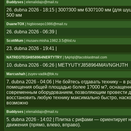
Buddyses
| elenalidajo@mail.ru
26. dubna 2026 - 18:15 | 300?300 мм 630?100 мм (для шу
500 мм
DuaneTOX
| higbiosepo1986@mail.ru
26. dubna 2026 - 06:39 |
ScottMum
| musaev.misha.1982.3.5@list.ru
23. dubna 2026 - 19:41 |
NATREGTEGH858964NERTYTRY
| fykjrlql@tacoblastmail.com
10. dubna 2026 - 06:26 | METYUTYJ858964MAVNGHJTH
Marcushah
| zuyev-vadik@bk.ru
7. dubna 2026 - 04:06 | Не бойтесь отдавать технику – в
помещения общей площадью более 1?000 м?, оснащен
современным оборудованием, позволяющим провести д
восстановить любую технику максимально быстро, наско
возможно
Buddyses
| elenalidajo@mail.ru
5. dubna 2026 - 14:02 | Плитка с рифами — ориентирует
движения (прямо, влево, вправо).