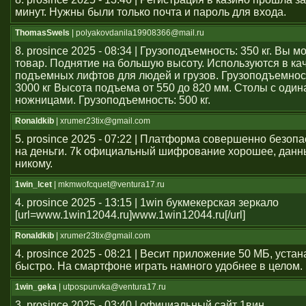
минут. Нужны были только почта и пароль для входа.
ThomasSwels
| polyakovdanila19908366@mail.ru
8. prosince 2025 - 08:34 | Грузоподъемность: 350 кг. Вы 
товар. Поднятие на большую высоту. Используются в ка
подъемных лифтов для людей и грузов. Грузоподъемност
3000 кг Высота подъема от 550 до 820 мм. Столы с оди
ножницами. Грузоподъемность: 500 кг.
Ronaldkib
| xrumer23tix@gmail.com
5. prosince 2025 - 07:22 | Платформа совершенно безоп
на деньги. 7k официальный шифрование хорошее, данн
никому.
1win_lcet
| mkmwofcquet@ventura17.ru
4. prosince 2025 - 13:15 | 1win букмекерская зеркало
[url=www.1win12044.ru]www.1win12044.ru[/url]
Ronaldkib
| xrumer23tix@gmail.com
4. prosince 2025 - 08:21 | Весит приложение 50 МБ, уста
быстро. На смартфоне играть намного удобнее в целом.
1win_geka
| utpospunvka@ventura17.ru
3. prosince 2025 - 03:40 | официальный сайт 1вин