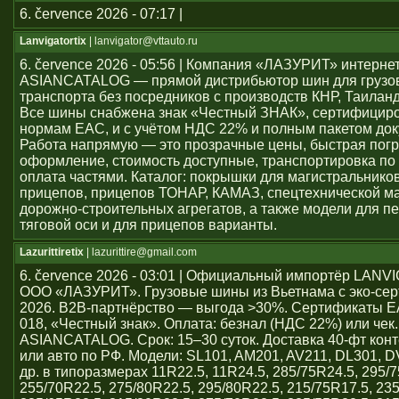
6. července 2026 - 07:17 |
Lanvigatortix
| lanvigator@vttauto.ru
6. července 2026 - 05:56 | Компания «ЛАЗУРИТ» интерне
ASIANCATALOG — прямой дистрибьютор шин для грузо
транспорта без посредников с производств КНР, Таиланд
Все шины снабжена знак «Честный ЗНАК», сертифицир
нормам ЕАС, и с учётом НДС 22% и полным пакетом док
Работа напрямую — это прозрачные цены, быстрая погр
оформление, стоимость доступные, транспортировка по 
оплата частями. Каталог: покрышки для магистральников
прицепов, прицепов ТОНАР, КАМАЗ, спецтехнической м
дорожно-строительных агрегатов, а также модели для пе
тяговой оси и для прицепов варианты.
Lazurittiretix
| lazurittire@gmail.com
6. července 2026 - 03:01 | Официальный импортёр LAN
ООО «ЛАЗУРИТ». Грузовые шины из Вьетнама с эко-се
2026. B2B-партнёрство — выгода >30%. Сертификаты 
018, «Честный знак». Оплата: безнал (НДС 22%) или чек
ASIANCATALOG. Срок: 15–30 суток. Доставка 40-фт кон
или авто по РФ. Модели: SL101, AM201, AV211, DL301, 
др. в типоразмерах 11R22.5, 11R24.5, 285/75R24.5, 295/7
255/70R22.5, 275/80R22.5, 295/80R22.5, 215/75R17.5, 23