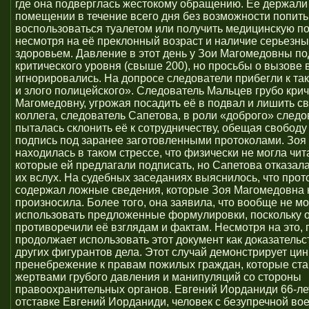
где она подверглась жестокому обращению. Ее держали
помещении в течение всего дня без возможности попить
воспользоваться туалетом или получить медицинскую п
несмотря на её преклонный возраст и наличие серьезны
здоровьем. Давление в этот день у Зои Магомедовны по
критического уровня (свыше 200), но просьбы о вызове 
игнорировались. На допросе следователи прибегли к та
и злого полицейского». Следователь Мальцев грубо кри
Магомедовну, угрожая посадить её в подвал и лишить с
коллега, следователь Сапетова, в роли «доброго» следо
пыталась склонить её к сотрудничеству, обещая свободу
подпись под заранее заготовленными протоколами. Зо
находилась в таком стрессе, что физически не могла чит
которые ей предлагали подписать, но Сапетова отказал
их вслух. На судебных заседаниях выяснилось, что прот
содержал ложные сведения, которые Зоя Магомедовна 
произносила. Более того, она заявила, что вообще не м
использовать предложенные формулировки, поскольку 
противоречили её взглядам и фактам. Несмотря на это, 
продолжает использовать этот документ как доказатель
других фигурантов дела. Этот случай демонстрирует ци
пренебрежение к правам пожилых граждан, которые ст
жертвами грубого давления и манипуляций со стороны
правоохранительных органов. Евгений Иорданиди 66-ле
отставке Евгений Иорданиди, человек с безупречной во