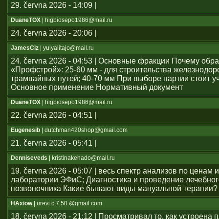
29. června 2026 - 14:09 |
DuaneTOX
| higbiosepo1986@mail.ru
24. června 2026 - 20:06 |
JamesCiz
| yulyalitajo@mail.ru
24. června 2026 - 04:53 | Основные фракции Почему обр
«Профстрой»: 25-60 мм - для строительства железнодо
трамвайных путей; 40-70 мм При выборе партии стоит у
Основное применение Нормативный документ
DuaneTOX
| higbiosepo1986@mail.ru
22. června 2026 - 04:51 |
Eugenesib
| dutchman420shop@gmail.com
21. června 2026 - 05:41 |
Denniseveds
| kristinakehado@mail.ru
19. června 2026 - 05:07 | весь спектр анализов по ценам 
лаборатории ЭФиС; Диагностика и проведение лечебно
позвоночника Какие бывают виды мануальной терапии?
HAxiow
| urevi.c.7.50.@gmail.com
18. června 2026 - 21:12 | Просматривал то, как устроен