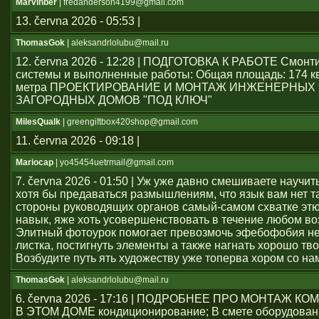
Marvinber
| fredanderson4199@gmail.com
13. června 2026 - 05:53 |
ThomasGok
| aleksandrlolubu@mail.ru
12. června 2026 - 12:28 | ПОДГОТОВКА К РАБОТЕ Смон
системы и выполненные работы: Общая площадь: 174 к
метра ПРОЕКТИРОВАНИЕ И МОНТАЖ ИНЖЕНЕРНЫХ
ЗАГОРОДНЫХ ДОМОВ "ПОД КЛЮЧ"
MilesQualk
| greengiftbox420shop@gmail.com
11. června 2026 - 09:18 |
Mariocap
| yo45454uеtrmail@gmail.com
7. června 2026 - 01:50 | Уж уже давно смешиваете научит
хотя бы предаваться размышлениям, что язык вам нет т
стороны руководящих органов самый-самом схватке эт
навык, яже хоть усовершенствовать в течение любом во
Элитный фотоурок помогает превозмочь эфебофобия н
листка, постигнуть элементы а также нагнать хорошо тво
Возбудите путь ять художеству уже топерва хором со на
ThomasGok
| aleksandrlolubu@mail.ru
6. června 2026 - 17:16 | ПОДРОБНЕЕ ПРО МОНТАЖ 
В ЭТОМ ДОМЕ кондиционирование; В смете оборудован