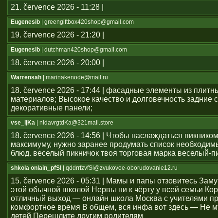
21. července 2026 - 11:28 |
Eugenesib
| greengiftbox420shop@gmail.com
19. července 2026 - 21:20 |
Eugenesib
| dutchman420shop@gmail.com
18. července 2026 - 20:00 |
Warrensah
| marinakenode@mail.ru
18. července 2026 - 17:44 | фасадные элементы из плитн
материалов; Высокое качество и долговечность задние с
декоративные панели;
vse_ljKa
| nidavrgtdKa@321mail.store
18. července 2026 - 14:56 | Чтобы наслаждаться пикником
максимуму, нужно заранее продумать список необходим
блюд. веселый пикничок твоя торговая марка веселый-п
shkola onlain_pfSl
| qddrrfzvfSl@zvukovoe-oborudovanie12.ru
15. července 2026 - 05:31 | Мамы и папы отзовитесь Зам
этой обычной школой Нервы ни к чёрту у всей семьи Ко
отличный выход — онлайн школа Москва с учителями п
комфортное время В общем, вся инфа вот здесь — Не м
детей Перешлите другим родителям