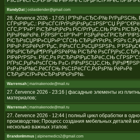
РѕС‡РёСЃС‚РєРѕР№ РёР»Рё СЂРµРіСѓР»РёСЂРѕРІР
RandyDat
| osliastiender@gmail.com
28. července 2026 - 17:05 | Р”РѕР±СЂС‹Р№ РґРµРЅСЊ
СЃРѕРІРµС‚: РїРѕСЃСѓРґРѕРјРѕРµС‡РЅР°СЏ РјР°С€Р
СЃС‚Р°Р»Р° РіСЂРѕРјРєРѕ РіСѓРґРµС‚СЊ РІРѕ РІСЂР
РјРѕР№РєРё. РЎРЅР°С‡Р°Р»Р° РЅРµРёСЃРїСЂР°РІР
РїСЂРѕСЏРІР»СЏР»Р°СЃСЊ СЂРµРґРєРѕ, РЅРѕ С‚Р
РІРѕР·РЅРёРєР°РµС‚ РїРѕСЃС‚РѕСЏРЅРЅРѕ. Р’РЅРµ
РїРѕРІСЂРµР¶РґРµРЅРёР№ РїСЂРё РѕСЃРјРѕС‚СЂРµ
РІРёРґРЅРѕ. Р§С‚Рѕ РїСЂРѕРІРµСЂРёС‚СЊ СЃРЅР°С
РҐРѕС‚РµР»РѕСЃСЊ Р±С‹ РїРѕРЅСЏС‚СЊ, РјРѕР¶РЅР
РѕР±РѕР№С‚РёСЃСЊ РѕС‡РёСЃС‚РєРѕР№ РёР»Рё
СЂРµРіСѓР»РёСЂРѕРІРєРѕР№.
Warrensah
| marinakenode@mail.ru
27. července 2026 - 23:16 | фасадные элементы из плитн
материалов;
Warrensah
| marinakenode@mail.ru
27. července 2026 - 12:44 | полный цикл обработки в одн
производстве; Процесс создания мебельных деталей вкл
несколько важных этапов:
BrandonImmus
| alpinemedics2@gmail.com