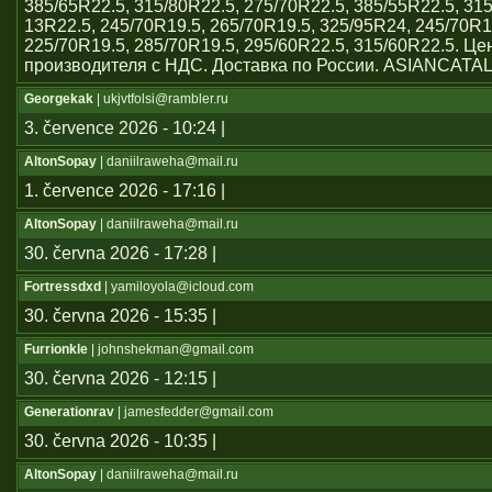
385/65R22.5, 315/80R22.5, 275/70R22.5, 385/55R22.5, 31
13R22.5, 245/70R19.5, 265/70R19.5, 325/95R24, 245/70R1
225/70R19.5, 285/70R19.5, 295/60R22.5, 315/60R22.5. Ц
производителя с НДС. Доставка по России. ASIANCATA
Georgekak
| ukjvtfolsi@rambler.ru
3. července 2026 - 10:24 |
AltonSopay
| daniilraweha@mail.ru
1. července 2026 - 17:16 |
AltonSopay
| daniilraweha@mail.ru
30. června 2026 - 17:28 |
Fortressdxd
| yamiloyola@icloud.com
30. června 2026 - 15:35 |
Furrionkle
| johnshekman@gmail.com
30. června 2026 - 12:15 |
Generationrav
| jamesfedder@gmail.com
30. června 2026 - 10:35 |
AltonSopay
| daniilraweha@mail.ru