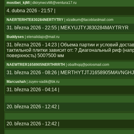
mostbet_kjMl
| dkirynwcvMl@ventura17.ru
4. dubna 2026 - 21:57 |
NAERTERHTE830284NERTYTRY
| xlzatkum@tacoblastmail.com
31. března 2026 - 22:55 | MEKYUJTYJ830284MAYTRYR
Buddyses
| elenalidajo@mail.ru
31. března 2026 - 14:23 | Объема партии и условий дост
тактильной плитки зависит от: ? Диагональный риф (н
поверхность) 500?500 мм
NAEWTRER1658905NERTHRRTH
| obalfnqq@polosmail.com
31. března 2026 - 08:26 | MERTHYTJTJ1658905MAVNGH
Marcushah
| zuyev-vadik@bk.ru
31. března 2026 - 04:14 |
20. března 2026 - 12:42 |
20. března 2026 - 12:42 |