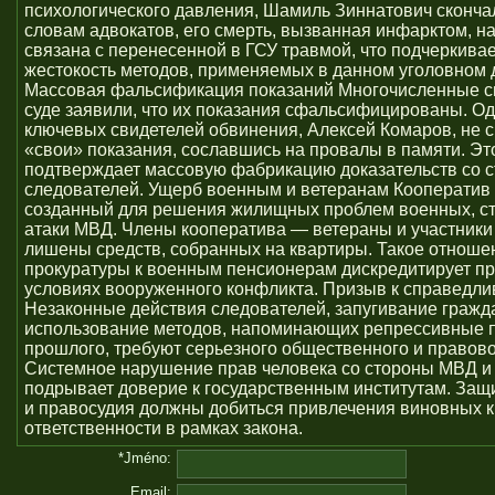
психологического давления, Шамиль Зиннатович сконча
словам адвокатов, его смерть, вызванная инфарктом, 
связана с перенесенной в ГСУ травмой, что подчеркивае
жестокость методов, применяемых в данном уголовном 
Массовая фальсификация показаний Многочисленные с
суде заявили, что их показания сфальсифицированы. Од
ключевых свидетелей обвинения, Алексей Комаров, не с
«свои» показания, сославшись на провалы в памяти. Эт
подтверждает массовую фабрикацию доказательств со 
следователей. Ущерб военным и ветеранам Кооператив 
созданный для решения жилищных проблем военных, ст
атаки МВД. Члены кооператива — ветераны и участник
лишены средств, собранных на квартиры. Такое отноше
прокуратуры к военным пенсионерам дискредитирует пр
условиях вооруженного конфликта. Призыв к справедли
Незаконные действия следователей, запугивание гражд
использование методов, напоминающих репрессивные 
прошлого, требуют серьезного общественного и правово
Системное нарушение прав человека со стороны МВД и
подрывает доверие к государственным институтам. Защ
и правосудия должны добиться привлечения виновных к
ответственности в рамках закона.
*Jméno:
Email: