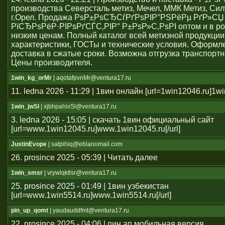
производства Северсталь метиз, Мечел, ММК Метиз, Сил
г.Орел. Продажа РѕР±РѕСЂСѓРґРѕРІР°РЅРёРµ РґР»СЏ
РїСЂРѕРёР·РІРѕРґСЃС‚РІР° Р±РѕР»С‚РѕРІ оптом и в ро
низким ценам. Полный каталог всей метизной продукции
характеристики, ГОСТы и технические условия. Оформле
доставка в сжатые сроки. Возможна отгрузка транспорт
Цены производителя.
1win_kg_orMr
| aqotafpvnMr@ventura17.ru
11. ledna 2026 - 11:29 | 1вин онлайн [url=1win12046.ru]1win
1win_jwSl
| xjbhpahixSl@ventura17.ru
3. ledna 2026 - 15:05 | скачать 1вин официальный сайт
[url=www.1win12045.ru]www.1win12045.ru[/url]
JustinEvope
| satpihiq@eblanomail.com
26. prosince 2025 - 05:39 | Читать далее
1win_smsr
| vrywlqktlsr@ventura17.ru
25. prosince 2025 - 01:49 | 1вин узбекистан
[url=www.1win5514.ru]www.1win5514.ru[/url]
pin_up_qomt
| yaudauddfmt@ventura17.ru
22. prosince 2025 - 04:06 | пин ап мобильная версия