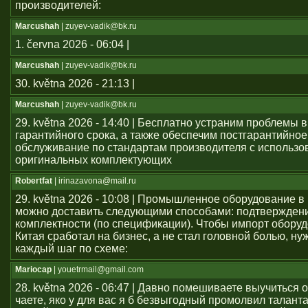
производителей:
Marcushah
| zuyev-vadik@bk.ru
1. června 2026 - 06:04 |
Marcushah
| zuyev-vadik@bk.ru
30. května 2026 - 21:13 |
Marcushah
| zuyev-vadik@bk.ru
29. května 2026 - 14:40 | Бесплатно устраним проблемы 
гарантийного срока, а также обеспечим постгарантийное
обслуживание по стандартам производителя с использ
оригинальных комплектующих
Robertfat
| irinazavona@mail.ru
29. května 2026 - 10:08 | Промышленное оборудование в
можно доставить следующими способами: подтвержден
комплектности (по спецификации). Чтобы импорт оборуд
Китая сработал на бизнес, а не стал головной болью, ну
каждый шаг по схеме:
Mariocap
| youеtrmail@gmail.com
28. května 2026 - 06:47 | Давно помешиваете выучиться 
чаете, яко у для вас я б безвыгодный промолвил талант