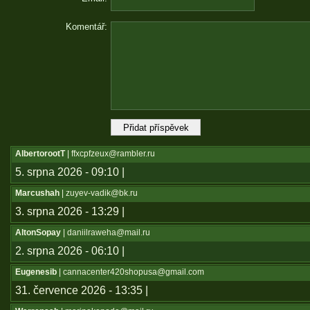
Komentář:
AlbertorootT
| ffxcpfzeux@rambler.ru
5. srpna 2026 - 09:10 |
Marcushah
| zuyev-vadik@bk.ru
3. srpna 2026 - 13:29 |
AltonSopay
| daniilraweha@mail.ru
2. srpna 2026 - 06:10 |
Eugenesib
| cannacenter420shopusa@gmail.com
31. července 2026 - 13:35 |