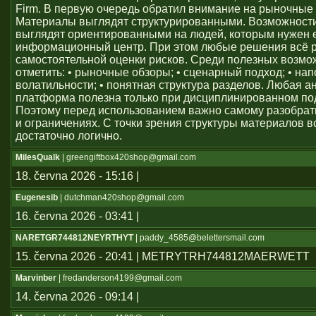
Firm. В первую очередь обратил внимание на рыночные
Материалы выглядят структурированными. Возможност
выглядят ориентированными на людей, которым нужен
информационный центр. При этом любые решения всё 
самостоятельной оценки рисков. Среди полезных возм
отметить: • рыночные обзоры; • сценарный подход; • на
волатильности; • понятная структура разделов. Любая а
платформа полезна только при дисциплинированном по
Поэтому перед использованием важно самому разобрат
и ограничениях. С точки зрения структуры материалов в
достаточно логично.
MilesQualk
| greengiftbox420shop@gmail.com
18. června 2026 - 15:16 |
Eugenesib
| dutchman420shop@gmail.com
16. června 2026 - 03:41 |
NARETGR744812NEYRTHYT
| paddy_4585@belettersmail.com
15. června 2026 - 20:41 | METRYTRH744812MAERWETT
Marvinber
| fredanderson4199@gmail.com
14. června 2026 - 09:14 |