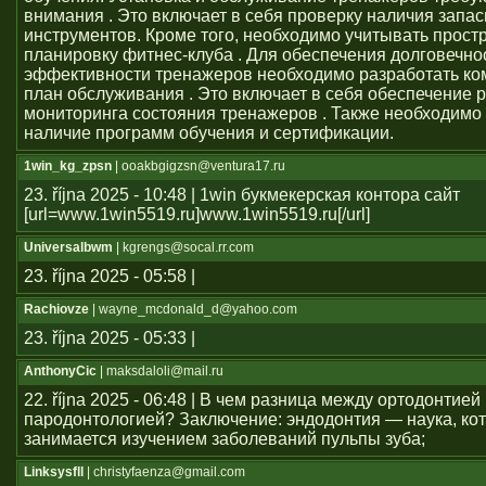
внимания . Это включает в себя проверку наличия запас
инструментов. Кроме того, необходимо учитывать прост
планировку фитнес-клуба . Для обеспечения долговечно
эффективности тренажеров необходимо разработать к
план обслуживания . Это включает в себя обеспечение 
мониторинга состояния тренажеров . Также необходимо
наличие программ обучения и сертификации.
1win_kg_zpsn
| ooakbgigzsn@ventura17.ru
23. října 2025 - 10:48 | 1win букмекерская контора сайт
[url=www.1win5519.ru]www.1win5519.ru[/url]
Universalbwm
| kgrengs@socal.rr.com
23. října 2025 - 05:58 |
Rachiovze
| wayne_mcdonald_d@yahoo.com
23. října 2025 - 05:33 |
AnthonyCic
| maksdaloli@mail.ru
22. října 2025 - 06:48 | В чем разница между ортодонтией
пародонтологией? Заключение: эндодонтия — наука, ко
занимается изучением заболеваний пульпы зуба;
Linksysfll
| christyfaenza@gmail.com