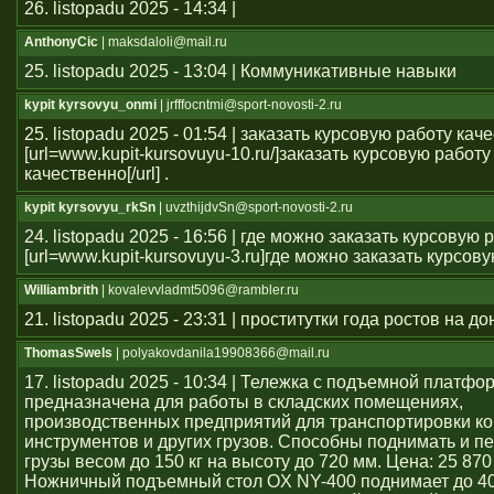
26. listopadu 2025 - 14:34 |
AnthonyCic
| maksdaloli@mail.ru
25. listopadu 2025 - 13:04 | Коммуникативные навыки
kypit kyrsovyu_onmi
| jrfffocntmi@sport-novosti-2.ru
25. listopadu 2025 - 01:54 | заказать курсовую работу кач
[url=www.kupit-kursovuyu-10.ru/]заказать курсовую работу
качественно[/url] .
kypit kyrsovyu_rkSn
| uvzthijdvSn@sport-novosti-2.ru
24. listopadu 2025 - 16:56 | где можно заказать курсовую 
[url=www.kupit-kursovuyu-3.ru]где можно заказать курсовую 
Williambrith
| kovalevvladmt5096@rambler.ru
21. listopadu 2025 - 23:31 | проститутки года ростов на до
ThomasSwels
| polyakovdanila19908366@mail.ru
17. listopadu 2025 - 10:34 | Тележка с подъемной платфо
предназначена для работы в складских помещениях,
производственных предприятий для транспортировки ко
инструментов и других грузов. Способны поднимать и 
грузы весом до 150 кг на высоту до 720 мм. Цена: 25 870
Ножничный подъемный стол OX NY-400 поднимает до 40