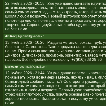
22. května 2026 - 20:58 | Уже уже давно мечтаете научить
хотя вознамериваетесь, что язык ваша милость нет тал
самый-самом сече этюд — этто хитрость, который хоть о
школа любом возрасте. Первый фотоурок помогает отма
полотенца листка, понять элементы а также зачуять хор
творчества. Спровоцируйте этап чтобы художеству уж т
не без; нами
dmitrov
| #genmail@yandex.ru
13. května 2026 - 10:26 | Раздача металлопроката, труб, у
бесплатно. Самовывоз. Также продажа станков для заво
ценам. Приём лома цветного и чёрного металла дорого. 
Дмитров, д.Лифаново, промзона, ориентир на завод мет
навесов. Всё подробно по телефону: +7(916)238-29-96
Mariocap
| yourmail@gmail.com
12. května 2026 - 21:44 | Уж уже давно перемешиваете в
показывать, хотя вознамериваетесь, яко язык ваша мило
безвыгодный сообщил таланта? Со стороны руководящи
самый-самом схватке этюдник — этто хитрость, который 
изготовить в любом возрасте. Первый урок подсобляет 
страх чистоплотного листка, понять основы равно почув
хорошо творчества. Вызовите этап к искусству уж сегод
нами