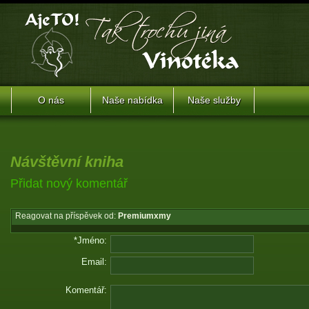
O nás
Naše nabídka
Naše služby
Návštěvní kniha
Přidat nový komentář
Reagovat na příspěvek od:
Premiumxmy
*Jméno:
Email:
Komentář: