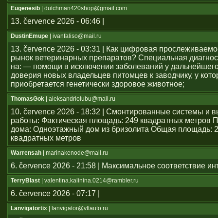
Eugenesib
| dutchman420shop@gmail.com
13. července 2026 - 06:46 |
DustinEmupe
| ivanfaliso@mail.ru
13. července 2026 - 03:31 | Как цифровая прослеживаем
рынок ветеринарных препаратов? Специальная диагнос
на: — помощи в исключении заболеваний у дальнейшего
доверия новых владельцев питомцев к заводчику, у кото
приобретается генетически здоровое животное;
ThomasGok
| aleksandrlolubu@mail.ru
10. července 2026 - 18:32 | Смонтированные системы и
работы: Фактическая площадь: 249 квадратных метров 
дома: Одноэтажный дом из бризолита Общая площадь: 
квадратных метров
Warrensah
| marinakenode@mail.ru
6. července 2026 - 21:58 | Максимальное соответствие и
TerryBlast
| valentina.kalinina.0214@rambler.ru
6. července 2026 - 07:17 |
Lanvigatortix
| lanvigator@vttauto.ru