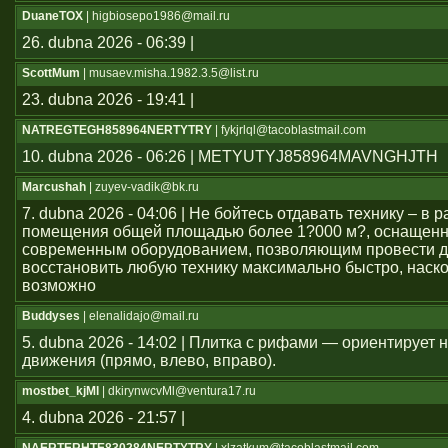
DuaneTOX
| higbiosepo1986@mail.ru
26. dubna 2026 - 06:39 |
ScottMum
| musaev.misha.1982.3.5@list.ru
23. dubna 2026 - 19:41 |
NATREGTEGH858964NERTYTRY
| fykjrlql@tacoblastmail.com
10. dubna 2026 - 06:26 | METYUTYJ858964MAVNGHJTH
Marcushah
| zuyev-vadik@bk.ru
7. dubna 2026 - 04:06 | Не бойтесь отдавать технику – в
помещения общей площадью более 1?000 м?, оснащен
современным оборудованием, позволяющим провести д
восстановить любую технику максимально быстро, наско
возможно
Buddyses
| elenalidajo@mail.ru
5. dubna 2026 - 14:02 | Плитка с рифами — ориентирует
движения (прямо, влево, вправо).
mostbet_kjMl
| dkirynwcvMl@ventura17.ru
4. dubna 2026 - 21:57 |