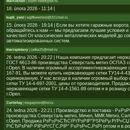
Marcushah
| zuyev-vadik@bk.ru
18. února 2026 - 11:14 |
kupit_ywsl
| wglfkwwmosl@321mail.ru
15. února 2026 - 19:14 | Если вы хотите гаражные ворота 
обращайтесь к нам — мы предлагаем лучшие условия и
качество! От классических металлических моделей до с
автоматизированных систем.
Inarrapiniavy
| cetka25@mail.ru
26. ledna 2026 - 20:22 | Наша компания предлагает нер
ГОСТ 6613-86 производства Северсталь метиз ОСПАЗ с
г.Орел. В наличии огромный ассортиментнержавеющие се
167-91. Вы можете купить нержавеющие сетки ТУ14-4-43
оцинкованную. У нас всегда в наличии огромный выбо
сетки ТУ 14-4-697-2001, цены от производителя. Продаж
нержавеющие сетки ТУ 14-4-1561-89 оптом и в розницу с
г.Орел.
Curtisfug
| megaprom@list.ru
24. ledna 2026 - 22:21 | Производство и поставка - Р±РѕР
производства Северсталь метиз, Мечел, ММК Метиз, Сил
г.Орел. Продажа РѕР±РѕСЂСѓРґРѕРІР°РЅРёРµ РґР»СЏ
РїСЂРѕРёР·РІРѕРґСЃС‚РІР° Р±РѕР»С‚РѕРІ оптом и в ро