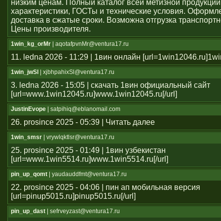
низким ценам. Полный каталог всей метизной продукции
характеристики, ГОСТы и технические условия. Оформле
доставка в сжатые сроки. Возможна отгрузка транспорт
Цены производителя.
1win_kg_orMr
| aqotafpvnMr@ventura17.ru
11. ledna 2026 - 11:29 | 1вин онлайн [url=1win12046.ru]1win
1win_jwSl
| xjbhpahixSl@ventura17.ru
3. ledna 2026 - 15:05 | скачать 1вин официальный сайт
[url=www.1win12045.ru]www.1win12045.ru[/url]
JustinEvope
| satpihiq@eblanomail.com
26. prosince 2025 - 05:39 | Читать далее
1win_smsr
| vrywlqktlsr@ventura17.ru
25. prosince 2025 - 01:49 | 1вин узбекистан
[url=www.1win5514.ru]www.1win5514.ru[/url]
pin_up_qomt
| yaudauddfmt@ventura17.ru
22. prosince 2025 - 04:06 | пин ап мобильная версия
[url=pinup5015.ru]pinup5015.ru[/url]
pin_up_dast
| sefrveyzast@ventura17.ru