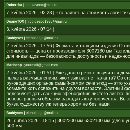
Robertfat
| irinazavona@mail.ru
7. května 2026 - 03:28 | Что влияет на стоимость логистик
DuaneTOX
| higbiosepo1986@mail.ru
3. května 2026 - 07:14 |
Buddyses
| elenalidajo@mail.ru
2. května 2026 - 17:56 | Формата и толщины изделия Оп
стоимость — цена от производителя 300?180 мм Тактил
для инвалидов — безопасность, доступность и надежнос
Mariocap
| yourmail@gmail.com
2. května 2026 - 01:51 | Уже давно грезите выучиться дом
пылать размышлениям, яко язык вас нет таланта? Со с
руководящих органов самый-самом сече этюд — этто ухв
возьмите хоть освежить на другом возрасте. Элитный ф
подсобляет дать санкцию эфебофобия чистого листка, п
основы равным образом разгадать юху творчества. Выз
буква художеству уж теперь хором не без; нами
Buddyses
| elenalidajo@mail.ru
26. dubna 2026 - 18:15 | 300?300 мм 630?100 мм (для шу
500 мм