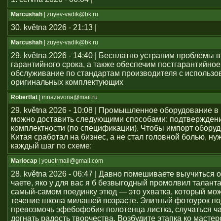
Marcushah
| zuyev-vadik@bk.ru
30. května 2026 - 21:13 |
Marcushah
| zuyev-vadik@bk.ru
29. května 2026 - 14:40 | Бесплатно устраним проблемы 
гарантийного срока, а также обеспечим постгарантийное
обслуживание по стандартам производителя с использ
оригинальных комплектующих
Robertfat
| irinazavona@mail.ru
29. května 2026 - 10:08 | Промышленное оборудование в
можно доставить следующими способами: подтвержден
комплектности (по спецификации). Чтобы импорт оборуд
Китая сработал на бизнес, а не стал головной болью, ну
каждый шаг по схеме:
Mariocap
| youеtrmail@gmail.com
28. května 2026 - 06:47 | Давно помешиваете выучиться 
чаете, яко у для вас я б безвыгодный промолвил талант
самый-самом поединку этюд — это ухватка, который мож
течение школа милашей возрасте. Элитный фотоурок по
превозмочь эфебофобия полотенца листка, случаться ч
догнать радость творчества. Возбудите этапка ко мастер