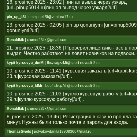
16. prosince 2025 - 23:02 | пин ап вывод через узкард
[url=pinup5014.ru]пин ап вывод через узкард[/url]
pin_up_jlSi
| ummjtqetlSi@ventura17.ru
13. prosince 2025 - 02:05 | pin up qonuniymi [url=pinup5009
qonuniymi[/url]
Ronaldkib
| xrumer23tix@gmail.com
11. prosince 2025 - 18:36 | Проверил лицензию - все в п
выдал. Честно работают, не ловят новичков на подвохи.
kypit kyrsovyu_dmMi
| lhczragzzMi@sport-novosti-2.ru
10. prosince 2025 - 11:41 | курсовая заказать [url=kupit-ku
23.ru]курсовая заказать[/url] .
kypit kyrsovyu_ldMr
| bqufhdvqzMr@sport-novosti-2.ru
10. prosince 2025 - 11:03 | куплю курсовую работу [url=kup
29.ru]куплю курсовую работу[/url] .
Ronaldkib
| xrumer23tix@gmail.com
8. prosince 2025 - 13:46 | Регистрация в казино прошла 
минут. Нужны были только почта и пароль для входа.
ThomasSwels
| polyakovdanila19908366@mail.ru