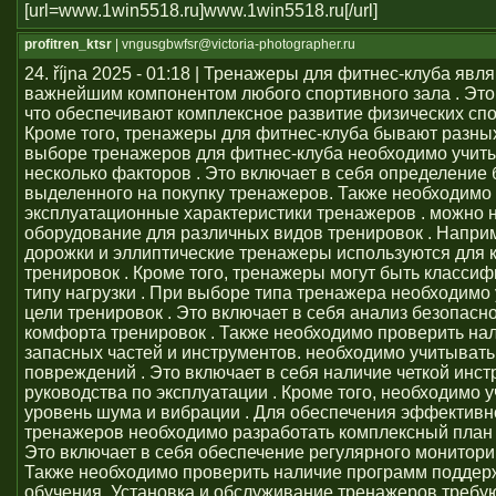
[url=www.1win5518.ru]www.1win5518.ru[/url]
profitren_ktsr
| vngusgbwfsr@victoria-photographer.ru
24. října 2025 - 01:18 | Тренажеры для фитнес-клуба явл
важнейшим компонентом любого спортивного зала . Это 
что обеспечивают комплексное развитие физических сп
Кроме того, тренажеры для фитнес-клуба бывают разных
выборе тренажеров для фитнес-клуба необходимо учит
несколько факторов . Это включает в себя определение
выделенного на покупку тренажеров. Также необходимо
эксплуатационные характеристики тренажеров . можно 
оборудование для различных видов тренировок . Напри
дорожки и эллиптические тренажеры используются для 
тренировок . Кроме того, тренажеры могут быть класси
типу нагрузки . При выборе типа тренажера необходимо
цели тренировок . Это включает в себя анализ безопасно
комфорта тренировок . Также необходимо проверить на
запасных частей и инструментов. необходимо учитывать
повреждений . Это включает в себя наличие четкой инст
руководства по эксплуатации . Кроме того, необходимо 
уровень шума и вибрации . Для обеспечения эффективн
тренажеров необходимо разработать комплексный план 
Это включает в себя обеспечение регулярного монитори
Также необходимо проверить наличие программ поддер
обучения. Установка и обслуживание тренажеров требу