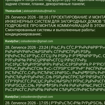
задние стенки, планки, декоративные панели;
ThomasGok
| aleksandrlolubu@mail.ru
29. července 2026 - 08:16 | ПРОЕКТИРОВАНИЕ И МОН
ИНЖЕНЕРНЫХ СИСТЕМ ДЛЯ ЗАГОРОДНЫХ ДОМОВ "
ПОДРОБНЕЕ ПРО МОНТАЖ КОММУНИКАЦИЙ В ЭТОМ
Смонтированные системы и выполненные работы:
кондиционирование;
RandyDat
| osliastiender@gmail.com
28. července 2026 - 23:24 | РљС‚Рѕ СЃС‚Р°Р»РєРёРІР°
РѕР»РѕРґРёР»СЊРЅРёРє СЃРѕРІСЃРµРј РЅРµ
РІРєР»СЋС‡Р°РµС‚СЃСЏ Рё РЅРµ Р·Р°Р¶РёРіР°РµС‚ С
РЎР±РѕР№ РїРѕСЏРІРёР»СЃСЏ РїРѕСЃР»Рµ
РѕС‡РµСЂРµРґРЅРѕРіРѕ РѕР±С‹С‡РЅРѕРіРѕ Р·Р°РїСѓ
РҐРѕС‚РµР»РѕСЃСЊ Р±С‹ СЃРЅР°С‡Р°Р»Р° РёСЃРє
РїСЂРѕСЃС‚С‹Рµ РїСЂРёС‡РёРЅС‹. РњРѕР¶РЅРѕ Р»Р
РѕРїСЂРµРґРµР»РёС‚СЊ РЅРµРёСЃРїСЂР°РІРЅРѕС
СЃР°РјРѕСЃС‚РѕСЏС‚РµР»СЊРЅРѕ? РҐРѕС‚РµР»РѕСЃ
РїРѕРЅСЏС‚СЊ, РјРѕР¶РЅРѕ Р»Рё РѕР±РѕР№С‚РёСЃ
РѕС‡РёСЃС‚РєРѕР№ РёР»Рё СЂРµРіСѓР»РёСЂРѕРІР
RandyDat
| osliastiender@gmail.com
28. července 2026 - 17:05 | Р”РѕР±СЂС‹Р№ РґРµРЅСЊ