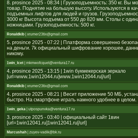
8. prosince 2025 - 08:34 | Грузоподъемность: 350 кг. Вы 
товар. Поднятие на большую высоту. Используются в ка
подъемных лифтов для людей и грузов. Грузоподъемност
3000 кг Высота подъема от 550 до 820 мм. Столы с оди
ножницами. Грузоподъемность: 500 кг.
Ronaldkib
| xrumer23tix@gmail.com
5. prosince 2025 - 07:22 | Платформа совершенно безоп
на деньги. 7k официальный шифрование хорошее, данн
никому.
1win_lcet
| mkmwofcquet@ventura17.ru
4. prosince 2025 - 13:15 | 1win букмекерская зеркало
[url=www.1win12044.ru]www.1win12044.ru[/url]
Ronaldkib
| xrumer23tix@gmail.com
4. prosince 2025 - 08:21 | Весит приложение 50 МБ, уста
быстро. На смартфоне играть намного удобнее в целом.
1win_geka
| utpospunvka@ventura17.ru
3. prosince 2025 - 03:40 | официальный сайт 1вин
[url=1win12041.ru]1win12041.ru[/url]
Marcushah
| zuyev-vadik@bk.ru