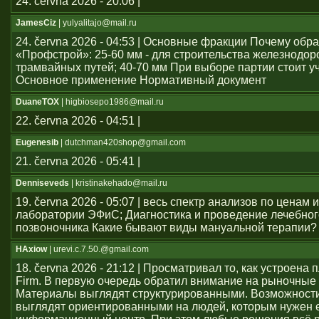
24. června 2026 - 20:06 |
JamesCiz
| yulyalitajo@mail.ru
24. června 2026 - 04:53 | Основные фракции Почему обр
«Профстрой»: 25-60 мм - для строительства железнодо
трамвайных путей; 40-70 мм При выборе партии стоит у
Основное применение Нормативный документ
DuaneTOX
| higbiosepo1986@mail.ru
22. června 2026 - 04:51 |
Eugenesib
| dutchman420shop@gmail.com
21. června 2026 - 05:41 |
Denniseveds
| kristinakehado@mail.ru
19. června 2026 - 05:07 | весь спектр анализов по ценам 
лаборатории ЭФиС; Диагностика и проведение лечебно
позвоночника Какие бывают виды мануальной терапии?
HAxiow
| urevi.c.7.50.@gmail.com
18. června 2026 - 21:12 | Просматривал то, как устроен
Firm. В первую очередь обратил внимание на рыночные
Материалы выглядят структурированными. Возможност
выглядят ориентированными на людей, которым нужен