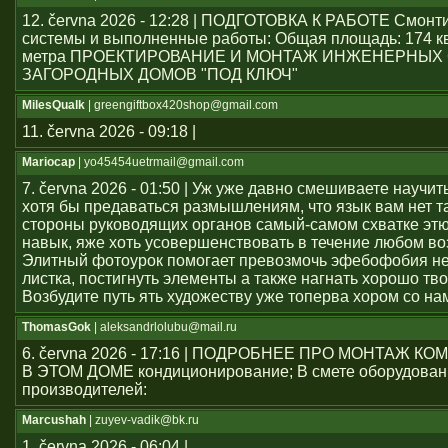
12. června 2026 - 12:28 | ПОДГОТОВКА К РАБОТЕ Смон
системы и выполненные работы: Общая площадь: 174 к
метра ПРОЕКТИРОВАНИЕ И МОНТАЖ ИНЖЕНЕРНЫХ
ЗАГОРОДНЫХ ДОМОВ "ПОД КЛЮЧ"
MilesQualk
| greengiftbox420shop@gmail.com
11. června 2026 - 09:18 |
Mariocap
| yo45454uеtrmail@gmail.com
7. června 2026 - 01:50 | Уж уже давно смешиваете научит
хотя бы предаваться размышлениям, что язык вам нет т
стороны руководящих органов самый-самом схватке эт
навык, яже хоть усовершенствовать в течение любом во
Элитный фотоурок помогает превозмочь эфебофобия н
листка, постигнуть элементы а также нагнать хорошо тво
Возбудите путь ять художеству уже топерва хором со на
ThomasGok
| aleksandrlolubu@mail.ru
6. června 2026 - 17:16 | ПОДРОБНЕЕ ПРО МОНТАЖ 
В ЭТОМ ДОМЕ кондиционирование; В смете оборудован
производителей:
Marcushah
| zuyev-vadik@bk.ru
1. června 2026 - 06:04 |