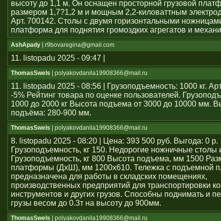
высоту до 1,1 м. Он оснащен просторной грузовой плат
размером 1,7?1,2 м и мощным 2,2-киловаттным электро
Арт. 700142. Столы с двумя горизонтальными ножницам
платформа для поднятия громоздких агрегатов и механ
AshApady
| r9bovaregina@gmail.com
11. listopadu 2025 - 09:47 |
ThomasSwels
| polyakovdanila19908366@mail.ru
11. listopadu 2025 - 08:56 | Грузоподъемность: 1000 кг. А
-5% Рейтинг товара по оценке пользователей. Грузопод
1000 до 2000 кг Высота подъема от 3000 до 10000 мм. В
подъёма: 280-900 мм.
ThomasSwels
| polyakovdanila19908366@mail.ru
8. listopadu 2025 - 08:20 | Цена: 393 500 руб. Выгода: 0 р.
Грузоподъемность, кг 150. Недорогие ножничные столы 
Грузоподъемность, кг 800 Высота подъема, мм 1500 Раз
платформы (ДхШ), мм 1200x610. Тележка с подъемной 
предназначена для работы в складских помещениях,
производственных предприятий для транспортировки ко
инструментов и других грузов. Способны поднимать и 
грузы весом до 0.3т на высоту до 900мм.
ThomasSwels
| polyakovdanila19908366@mail.ru