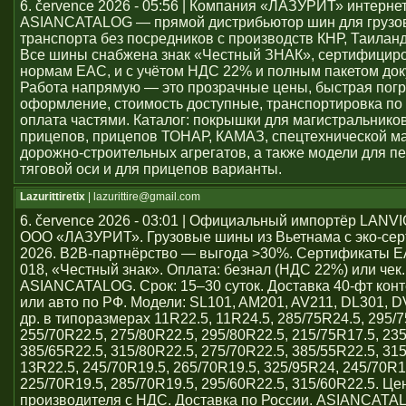
6. července 2026 - 05:56 | Компания «ЛАЗУРИТ» интерне
ASIANCATALOG — прямой дистрибьютор шин для грузо
транспорта без посредников с производств КНР, Таиланд
Все шины снабжена знак «Честный ЗНАК», сертифицир
нормам ЕАС, и с учётом НДС 22% и полным пакетом док
Работа напрямую — это прозрачные цены, быстрая погр
оформление, стоимость доступные, транспортировка по 
оплата частями. Каталог: покрышки для магистральников
прицепов, прицепов ТОНАР, КАМАЗ, спецтехнической м
дорожно-строительных агрегатов, а также модели для пе
тяговой оси и для прицепов варианты.
Lazurittiretix
| lazurittire@gmail.com
6. července 2026 - 03:01 | Официальный импортёр LAN
ООО «ЛАЗУРИТ». Грузовые шины из Вьетнама с эко-се
2026. B2B-партнёрство — выгода >30%. Сертификаты 
018, «Честный знак». Оплата: безнал (НДС 22%) или чек
ASIANCATALOG. Срок: 15–30 суток. Доставка 40-фт кон
или авто по РФ. Модели: SL101, AM201, AV211, DL301, 
др. в типоразмерах 11R22.5, 11R24.5, 285/75R24.5, 295/7
255/70R22.5, 275/80R22.5, 295/80R22.5, 215/75R17.5, 23
385/65R22.5, 315/80R22.5, 275/70R22.5, 385/55R22.5, 31
13R22.5, 245/70R19.5, 265/70R19.5, 325/95R24, 245/70R1
225/70R19.5, 285/70R19.5, 295/60R22.5, 315/60R22.5. Ц
производителя с НДС. Доставка по России. ASIANCATA