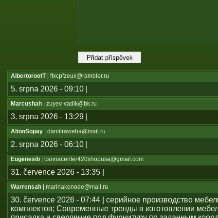
AlbertorootT
| ffxcpfzeux@rambler.ru
5. srpna 2026 - 09:10 |
Marcushah
| zuyev-vadik@bk.ru
3. srpna 2026 - 13:29 |
AltonSopay
| daniilraweha@mail.ru
2. srpna 2026 - 06:10 |
Eugenesib
| cannacenter420shopusa@gmail.com
31. července 2026 - 13:35 |
Warrensah
| marinakenode@mail.ru
30. července 2026 - 07:44 | серийное производство мебе
комплектов; Современные тренды в изготовлении мебе
присадка и сверление под фурнитуру по заданным коор