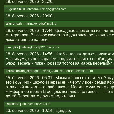
19. července 2026 - 21:20 |
Eugenesib
| dutchman420shop@gmail.com
18. července 2026 - 20:00 |
Warrensah
| marinakenode@mail.ru
18. července 2026 - 17:44 | фасадные элементы из плитн
материалов; Высокое качество и долговечность задние с
декоративные панели;
vse_ljKa
| nidavrgtdKa@321mail.store
18. července 2026 - 14:56 | Чтобы наслаждаться пикником
максимуму, нужно заранее продумать список необходим
блюд. веселый пикничок твоя торговая марка веселый-п
shkola onlain_pfSl
| qddrrfzvfSl@zvukovoe-oborudovanie12.ru
15. července 2026 - 05:31 | Мамы и папы отзовитесь Зам
этой обычной школой Нервы ни к чёрту у всей семьи Ко
отличный выход — онлайн школа Москва с учителями п
комфортное время В общем, вся инфа вот здесь — Не м
детей Перешлите другим родителям
Robertfat
| irinazavona@mail.ru
13. července 2026 - 10:14 | Циндао;