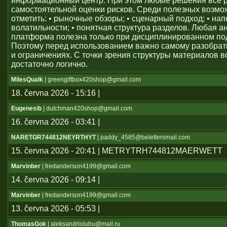
информационный центр. При этом любые решения всё 
самостоятельной оценки рисков. Среди полезных возм
отметить: • рыночные обзоры; • сценарный подход; • на
волатильности; • понятная структура разделов. Любая а
платформа полезна только при дисциплинированном по
Поэтому перед использованием важно самому разобрат
и ограничениях. С точки зрения структуры материалов в
достаточно логично.
MilesQualk
| greengiftbox420shop@gmail.com
18. června 2026 - 15:16 |
Eugenesib
| dutchman420shop@gmail.com
16. června 2026 - 03:41 |
NARETGR744812NEYRTHYT
| paddy_4585@belettersmail.com
15. června 2026 - 20:41 | METRYTRH744812MAERWETT
Marvinber
| fredanderson4199@gmail.com
14. června 2026 - 09:14 |
Marvinber
| fredanderson4199@gmail.com
13. června 2026 - 05:53 |
ThomasGok
| aleksandrlolubu@mail.ru