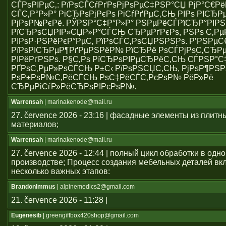
СЃРѕРІРµС‚: РїРѕСЃСѓРґРѕРјРѕРµС‡РЅР°СЏ РјР°С€Р
СЃС‚Р°Р»Р° РіСЂРѕРјРєРѕ РіСѓРґРµС‚СЊ РІРѕ РІСЂР
РјРѕР№РєРё. РЎРЅР°С‡Р°Р»Р° РЅРµРёСЃРїСЂР°РІР
РїСЂРѕСЏРІР»СЏР»Р°СЃСЊ СЂРµРґРєРѕ, РЅРѕ С‚Р
РІРѕР·РЅРёРєР°РµС‚ РїРѕСЃС‚РѕСЏРЅРЅРѕ. Р’РЅРµ
РїРѕРІСЂРµР¶РґРµРЅРёР№ РїСЂРё РѕСЃРјРѕС‚СЂРµ
РІРёРґРЅРѕ. Р§С‚Рѕ РїСЂРѕРІРµСЂРёС‚СЊ СЃРЅР°С
РҐРѕС‚РµР»РѕСЃСЊ Р±С‹ РїРѕРЅСЏС‚СЊ, РјРѕР¶РЅР
РѕР±РѕР№С‚РёСЃСЊ РѕС‡РёСЃС‚РєРѕР№ РёР»Рё
СЂРµРіСѓР»РёСЂРѕРІРєРѕР№.
Warrensah
| marinakenode@mail.ru
27. července 2026 - 23:16 | фасадные элементы из плитн
материалов;
Warrensah
| marinakenode@mail.ru
27. července 2026 - 12:44 | полный цикл обработки в одн
производстве; Процесс создания мебельных деталей вкл
несколько важных этапов:
BrandonImmus
| alpinemedics2@gmail.com
21. července 2026 - 11:28 |
Eugenesib
| greengiftbox420shop@gmail.com