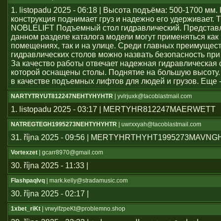
1. listopadu 2025 - 06:18 | Высота подъёма: 500-1700 мм
конструкция поднимает груз и надежно его удерживает. 
NOBLELIFT Подъемный стол гидравлический. Представ
данном разделе каталога модели могут применяться как
помещениях, так и на улице. Среди главных преимущес
гидравлических столов можно назвать безопасность при
За качество работы отвечает надежная гидравлическая 
которой оснащены столы. Поднятие на большую высоту.
в качестве подъемных лифтов для людей и грузов. Еще 
NARTYTRYUT812247NEHTYHYHTR
| yvlrjuxk@tacoblastmail.com
1. listopadu 2025 - 03:17 | MERTYHR812247MAERWETT
NATREGTEGH1995273NEHTYHYHTR
| uwrxxyah@tacoblastmail.com
31. října 2025 - 09:56 | MERTYHRTHYHT1995273MAVN
Vortexzet
| gcarr8970@gmail.com
30. října 2025 - 11:33 |
Flashpaqlvq
| mark.kelly@stradamusic.com
30. října 2025 - 02:17 |
1xbet_riKt
| vrwylfzpeKt@problemno.shop