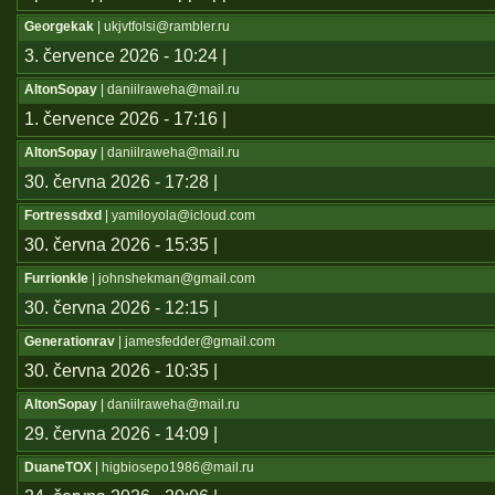
Georgekak
| ukjvtfolsi@rambler.ru
3. července 2026 - 10:24 |
AltonSopay
| daniilraweha@mail.ru
1. července 2026 - 17:16 |
AltonSopay
| daniilraweha@mail.ru
30. června 2026 - 17:28 |
Fortressdxd
| yamiloyola@icloud.com
30. června 2026 - 15:35 |
Furrionkle
| johnshekman@gmail.com
30. června 2026 - 12:15 |
Generationrav
| jamesfedder@gmail.com
30. června 2026 - 10:35 |
AltonSopay
| daniilraweha@mail.ru
29. června 2026 - 14:09 |
DuaneTOX
| higbiosepo1986@mail.ru