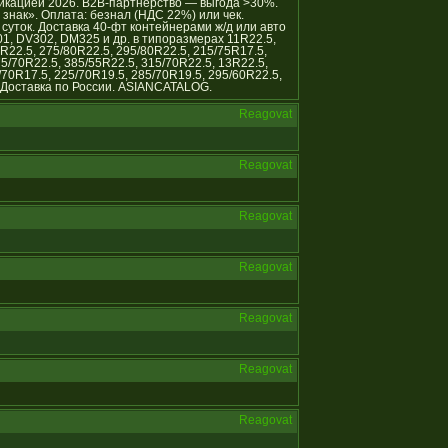
икацией 2026. B2B-партнёрство — выгода >30%.
нак». Оплата: безнал (НДС 22%) или чек.
уток. Доставка 40-фт контейнерами ж/д или авто
01, DV302, DM325 и др. в типоразмерах 11R22.5,
R22.5, 275/80R22.5, 295/80R22.5, 215/75R17.5,
75/70R22.5, 385/55R22.5, 315/70R22.5, 13R22.5,
/70R17.5, 225/70R19.5, 285/70R19.5, 295/60R22.5,
 Доставка по России. ASIANCATALOG.
Reagovat
Reagovat
Reagovat
Reagovat
Reagovat
Reagovat
Reagovat