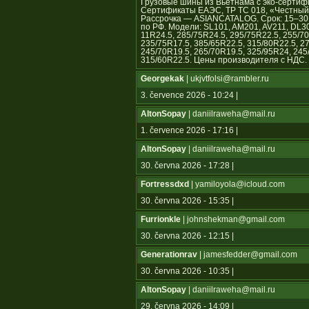
Грузовые шины из Вьетнама с эко-сертиф
Сертификаты ЕАЭС, ТР ТС 018, «Честный з
Рассрочка — ASIANCATALOG. Срок: 15–30 с
по РФ. Модели: SL101, AM201, AV211, DL3
11R24.5, 285/75R24.5, 295/75R22.5, 255/70
235/75R17.5, 385/65R22.5, 315/80R22.5, 2
245/70R19.5, 265/70R19.5, 325/95R24, 245
315/60R22.5. Цены производителя с НДС.
Georgekak
| ukjvtfolsi@rambler.ru
3. července 2026 - 10:24 |
AltonSopay
| daniilraweha@mail.ru
1. července 2026 - 17:16 |
AltonSopay
| daniilraweha@mail.ru
30. června 2026 - 17:28 |
Fortressdxd
| yamiloyola@icloud.com
30. června 2026 - 15:35 |
Furrionkle
| johnshekman@gmail.com
30. června 2026 - 12:15 |
Generationrav
| jamesfedder@gmail.com
30. června 2026 - 10:35 |
AltonSopay
| daniilraweha@mail.ru
29. června 2026 - 14:09 |