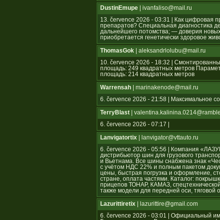
DustinEmupe
| ivanfaliso@mail.ru
13. července 2026 - 03:31 | Как цифрова
препаратов? Специальная диагностика де
дальнейшего потомства; — доверия новых 
приобретается генетически здоровое жив
ThomasGok
| aleksandrlolubu@mail.ru
10. července 2026 - 18:32 | Смонтирован
площадь: 249 квадратных метров Параме
площадь: 214 квадратных метров
Warrensah
| marinakenode@mail.ru
6. července 2026 - 21:58 | Максимальное 
TerryBlast
| valentina.kalinina.0214@ramble
6. července 2026 - 07:17 |
Lanvigatortix
| lanvigator@vttauto.ru
6. července 2026 - 05:56 | Компания «Л
дистрибьютор шин для грузового транспор
и Вьетнама. Все шины снабжена знак «Ч
с учётом НДС 22% и полным пакетом док
цены, быстрая погрузка и оформление, ст
стране, оплата частями. Каталог: покрышк
прицепов ТОНАР, КАМАЗ, спецтехнической
также модели для передней оси, тяговой 
Lazurittiretix
| lazurittire@gmail.com
6. července 2026 - 03:01 | Официальны