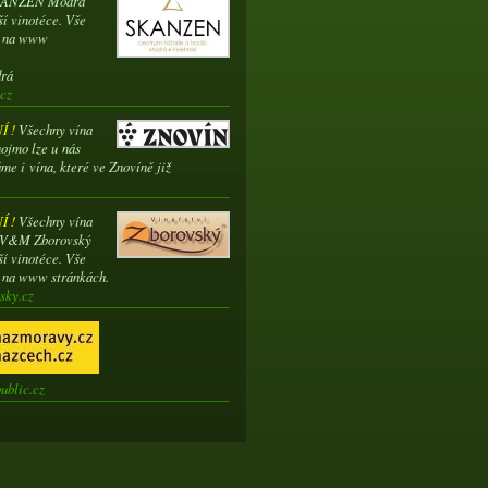
SKANZEN Modrá
ší vinotéce. Vše
e na www
drá
cz
 !
Všechny vína
ojmo lze u nás
me i vína, které ve Znovíně již
 !
Všechny vína
í V&M Zborovský
ší vinotéce. Vše
e na www stránkách.
sky.cz
ublic.cz