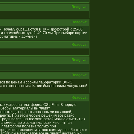
Reagovat
Reagovat
ции Почему обращаются в НК «Профстрой»: 25-60
 и трамвайных путей; 40-70 мм При выборе партии
Нормативный документ
Reagovat
Reagovat
Reagovat
ализов по ценам и срокам лаборатории ЭФиС;
сажа позвоночника Какие бывают виды мануальной
Reagovat
, как устроена платформа CSL Firm. В первую
обзоры. Материалы выглядят
са выглядят ориентированными на людей,
ентр. При этом любые решения всё равно
 Среди полезных возможностей можно отметить: •
напоминание о волатильности; • понятная
я платформа полезна только при
еред использованием важно самому разобраться в
 структуры материалов всё выглядит достаточно