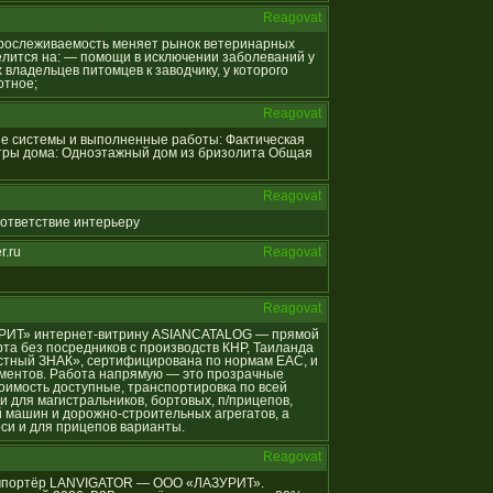
Reagovat
я прослеживаемость меняет рынок ветеринарных
лится на: — помощи в исключении заболеваний у
владельцев питомцев к заводчику, у которого
отное;
Reagovat
ные системы и выполненные работы: Фактическая
тры дома: Одноэтажный дом из бризолита Общая
Reagovat
соответствие интерьеру
r.ru
Reagovat
Reagovat
АЗУРИТ» интернет-витрину ASIANCATALOG — прямой
та без посредников с производств КНР, Таиланда
естный ЗНАК», сертифицирована по нормам ЕАС, и
ументов. Работа напрямую — это прозрачные
оимость доступные, транспортировка по всей
и для магистральников, бортовых, п/прицепов,
 машин и дорожно-строительных агрегатов, а
оси и для прицепов варианты.
Reagovat
й импортёр LANVIGATOR — ООО «ЛАЗУРИТ».