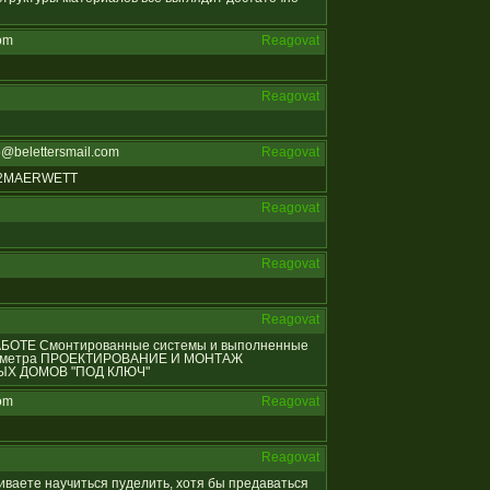
om
Reagovat
Reagovat
@belettersmail.com
Reagovat
812MAERWETT
Reagovat
Reagovat
Reagovat
 РАБОТЕ Смонтированные системы и выполненные
ых метра ПРОЕКТИРОВАНИЕ И МОНТАЖ
Х ДОМОВ "ПОД КЛЮЧ"
om
Reagovat
Reagovat
ешиваете научиться пуделить, хотя бы предаваться