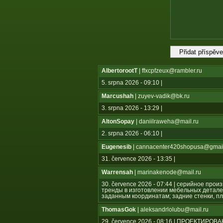
AlbertorootT
| ffxcpfzeux@rambler.ru
5. srpna 2026 - 09:10 |
Marcushah
| zuyev-vadik@bk.ru
3. srpna 2026 - 13:29 |
AltonSopay
| daniilraweha@mail.ru
2. srpna 2026 - 06:10 |
Eugenesib
| cannacenter420shopusa@gmai
31. července 2026 - 13:35 |
Warrensah
| marinakenode@mail.ru
30. července 2026 - 07:44 | серийное пр
тренды в изготовлении мебельных детале
заданным координатам; задние стенки, пл
ThomasGok
| aleksandrlolubu@mail.ru
29. července 2026 - 08:16 | ПРОЕКТ