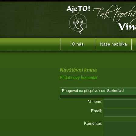
O nás
Naše nabídka
Návštěvní kniha
Přidat nový komentář
Reagovat na příspěvek od:
Serieslad
*Jméno:
Email:
Komentář: