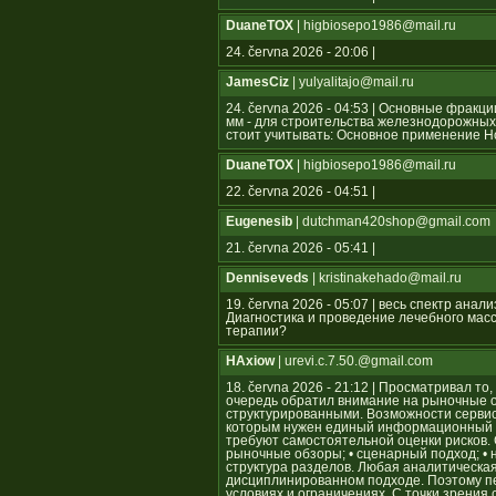
DuaneTOX
| higbiosepo1986@mail.ru
24. června 2026 - 20:06 |
JamesCiz
| yulyalitajo@mail.ru
24. června 2026 - 04:53 | Основные фрак
мм - для строительства железнодорожных
стоит учитывать: Основное применение 
DuaneTOX
| higbiosepo1986@mail.ru
22. června 2026 - 04:51 |
Eugenesib
| dutchman420shop@gmail.com
21. června 2026 - 05:41 |
Denniseveds
| kristinakehado@mail.ru
19. června 2026 - 05:07 | весь спектр ан
Диагностика и проведение лечебного мас
терапии?
HAxiow
| urevi.c.7.50.@gmail.com
18. června 2026 - 21:12 | Просматривал то
очередь обратил внимание на рыночные 
структурированными. Возможности серви
которым нужен единый информационный ц
требуют самостоятельной оценки рисков.
рыночные обзоры; • сценарный подход; • 
структура разделов. Любая аналитическа
дисциплинированном подходе. Поэтому п
условиях и ограничениях. С точки зрения