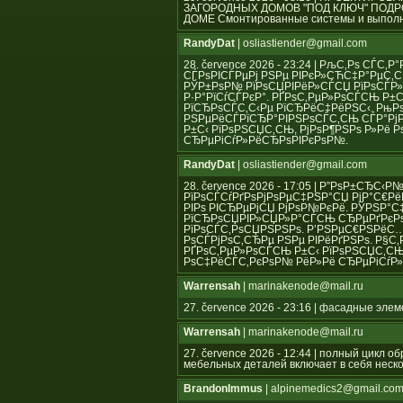
ЗАГОРОДНЫХ ДОМОВ "ПОД КЛЮЧ" ПОД
ДОМЕ Смонтированные системы и выполн
RandyDat
| osliastiender@gmail.com
28. července 2026 - 23:24 | РљС‚Рѕ СЃ
СЃРѕРІСЃРµРј РЅРµ РІРєР»СЋС‡Р°РµС‚СЃ
РЎР±РѕР№ РїРѕСЏРІРёР»СЃСЏ РїРѕСЃР»
Р·Р°РїСѓСЃРєР°. РҐРѕС‚РµР»РѕСЃСЊ Р
РїСЂРѕСЃС‚С‹Рµ РїСЂРёС‡РёРЅС‹. РњР
РЅРµРёСЃРїСЂР°РІРЅРѕСЃС‚СЊ СЃР°Рј
Р±С‹ РїРѕРЅСЏС‚СЊ, РјРѕР¶РЅРѕ Р»Рё
СЂРµРіСѓР»РёСЂРѕРІРєРѕР№.
RandyDat
| osliastiender@gmail.com
28. července 2026 - 17:05 | Р”РѕР±СЂС‹
РїРѕСЃСѓРґРѕРјРѕРµС‡РЅР°СЏ РјР°С€Рё
РІРѕ РІСЂРµРјСЏ РјРѕР№РєРё. РЎРЅР°
РїСЂРѕСЏРІР»СЏР»Р°СЃСЊ СЂРµРґРєРѕ,
РїРѕСЃС‚РѕСЏРЅРЅРѕ. Р’РЅРµС€РЅРёС
РѕСЃРјРѕС‚СЂРµ РЅРµ РІРёРґРЅРѕ. Р§С
РҐРѕС‚РµР»РѕСЃСЊ Р±С‹ РїРѕРЅСЏС‚СЊ
РѕС‡РёСЃС‚РєРѕР№ РёР»Рё СЂРµРіСѓР
Warrensah
| marinakenode@mail.ru
27. července 2026 - 23:16 | фасадные эле
Warrensah
| marinakenode@mail.ru
27. července 2026 - 12:44 | полный цикл 
мебельных деталей включает в себя неско
BrandonImmus
| alpinemedics2@gmail.co