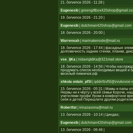
21. července 2026 - 11:28 |
Eugenesib
| greengiftbox420shop@gmail.c
19. července 2026 - 21:20 |
Eugenesib
| dutchman420shop@gmail.com
18. července 2026 - 20:00 |
Warrensah
| marinakenode@mail.ru
18. července 2026 - 17:44 | фасадные эле
долговечность задние стенки, планки, де
vse_ljKa
| nidavrgtdKa@321mail.store
18. července 2026 - 14:56 | Чтобы наслаж
продумать список необходимых вещей и бл
веселый-пикничок рф
shkola onlain_pfSl
| qddrrfzvfSl@zvukovoe-
15. července 2026 - 05:31 | Мамы и папы 
Нервы ни к чёрту у всей семьи Короче, н
учителями профи Уроки в комфортное вре
себя и детей Перешлите другим родител
Robertfat
| irinazavona@mail.ru
13. července 2026 - 10:14 | Циндао;
Eugenesib
| dutchman420shop@gmail.com
13. července 2026 - 06:46 |