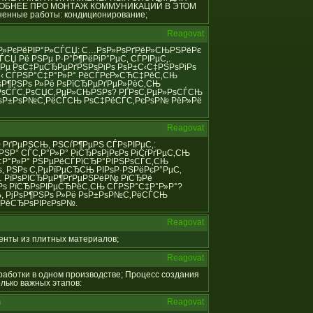
РОБНЕЕ ПРО МОНТАЖ КОММУНИКАЦИЙ В ЭТОМ
енные работы: кондиционирование;
Reagovat
С‚Р°Р»РєРёРІР°Р»СЃСЏ: С…РѕР»РѕРґРёР»СЊРЅРёРє
СЏ Рё РЅРµ Р·Р°Р¶РёРіР°РµС‚ СЃРІРµС‚.
Рµ РѕС‡РµСЂРµРґРЅРѕРіРѕ РѕР±С‹С‡РЅРѕРіРѕ
±С‹ СЃРЅР°С‡Р°Р»Р° РёСЃРєР»СЋС‡РёС‚СЊ
ѕР¶РЅРѕ Р»Рё РѕРїСЂРµРґРµР»РёС‚СЊ
РѕСЃС‚РѕСЏС‚РµР»СЊРЅРѕ? РҐРѕС‚РµР»РѕСЃСЊ
 РѕР±РѕР№С‚РёСЃСЊ РѕС‡РёСЃС‚РєРѕР№ РёР»Рё
Reagovat
Р№ РґРµРЅСЊ, РЅСѓР¶РµРЅ СЃРѕРІРµС‚:
РЅР° СЃС‚Р°Р»Р° РіСЂРѕРјРєРѕ РіСѓРґРµС‚СЊ
С‡Р°Р»Р° РЅРµРёСЃРїСЂР°РІРЅРѕСЃС‚СЊ
 РЅРѕ С‚РµРїРµСЂСЊ РІРѕР·РЅРёРєР°РµС‚
… РїРѕРІСЂРµР¶РґРµРЅРёР№ РїСЂРё
‚Рѕ РїСЂРѕРІРµСЂРёС‚СЊ СЃРЅР°С‡Р°Р»Р°?
, РјРѕР¶РЅРѕ Р»Рё РѕР±РѕР№С‚РёСЃСЊ
»РёСЂРѕРІРєРѕР№.
Reagovat
менты из плитных материалов;
Reagovat
обработки в одном производстве; Процесс создания
лько важных этапов:
m
Reagovat