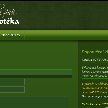
Naše služby
Doporučení Vi
ZMĚNA OTEVÍRACÍ
Vzhledem k bouraní 
baráku v těchto pros
jenom po telefonické
V případě neodkladné
elektronického formu
čísle 724538982 neb
Děkujeme za pochop
NAŠE DOPORUČENÍ