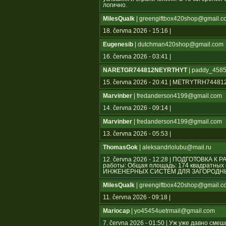
логично.
MilesQualk
| greengiftbox420shop@gmail.c
18. června 2026 - 15:16 |
Eugenesib
| dutchman420shop@gmail.com
16. června 2026 - 03:41 |
NARETGR744812NEYRTHYT
| paddy_4585
15. června 2026 - 20:41 | METRYTRH744
Marvinber
| fredanderson4199@gmail.com
14. června 2026 - 09:14 |
Marvinber
| fredanderson4199@gmail.com
13. června 2026 - 05:53 |
ThomasGok
| aleksandrlolubu@mail.ru
12. června 2026 - 12:28 | ПОДГОТОВКА К
работы: Общая площадь: 174 квадратн
ИНЖЕНЕРНЫХ СИСТЕМ ДЛЯ ЗАГОРОДНЫ
MilesQualk
| greengiftbox420shop@gmail.c
11. června 2026 - 09:18 |
Mariocap
| yo45454uеtrmail@gmail.com
7. června 2026 - 01:50 | Уж уже давно см