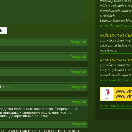
produkty lihovaru 
můžete zakoupit v na
o produktech najdet
stránkách.
Lihovar Skanzen Mo
www.lihovarskanzen.
NAŠE DOPORUČENÍ
z produkce Znovín Zn
Reagovat
zakoupit. Skladem má
neseženete.
Reagovat
NAŠE DOPORUČENÍ
z produkce vinařstv
můžete zakoupit v na
Reagovat
o produktech najdet
www.vinarstvizborov
l.com
Reagovat
Reagovat
www.wineofczechrep
оизводство мебельных комплектов; Современные
й присадка и сверление под фурнитуру по
анки, декоративные панели;
Reagovat
ИРОВАНИЕ И МОНТАЖ ИНЖЕНЕРНЫХ СИСТЕМ ДЛЯ