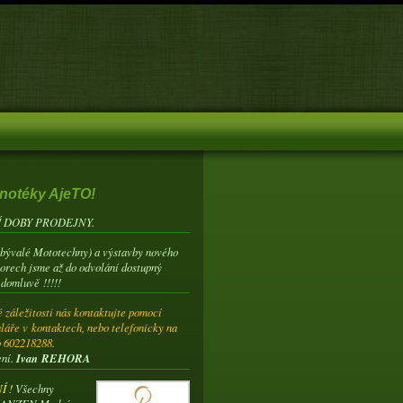
notéky AjeTO!
 DOBY PRODEJNY.
(bývalé Mototechny) a výstavby nového
torech jsme až do odvolání dostupný
 domluvě !!!!!
 záležitosti nás kontaktujte pomocí
láře v kontaktech, nebo telefonicky na
o 602218288.
ení.
Ivan REHORA
 !
Všechny