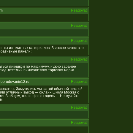
om
Reagovat
Reagovat
Reagovat
менты из плитных материалов; Высокое качество и
коративные панели;
Reagovat
даться пикником по максимуму, нужно заранее
юд. веселый пикничок твоя торговая марка
oborudovanie12.ru
Reagovat
отзовитесь Замучились мы с этой обычной школой
ашли отличный выход — онлайн школа Москва с
мя В общем, вся инфа вот здесь — Не мучайте
ям
Reagovat
Reagovat