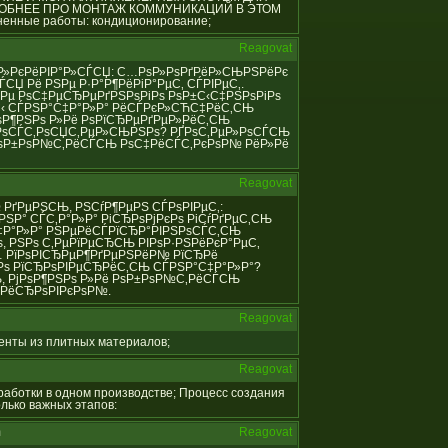
РОБНЕЕ ПРО МОНТАЖ КОММУНИКАЦИЙ В ЭТОМ
енные работы: кондиционирование;
Reagovat
С‚Р°Р»РєРёРІР°Р»СЃСЏ: С…РѕР»РѕРґРёР»СЊРЅРёРє
СЏ Рё РЅРµ Р·Р°Р¶РёРіР°РµС‚ СЃРІРµС‚.
Рµ РѕС‡РµСЂРµРґРЅРѕРіРѕ РѕР±С‹С‡РЅРѕРіРѕ
±С‹ СЃРЅР°С‡Р°Р»Р° РёСЃРєР»СЋС‡РёС‚СЊ
ѕР¶РЅРѕ Р»Рё РѕРїСЂРµРґРµР»РёС‚СЊ
РѕСЃС‚РѕСЏС‚РµР»СЊРЅРѕ? РҐРѕС‚РµР»РѕСЃСЊ
 РѕР±РѕР№С‚РёСЃСЊ РѕС‡РёСЃС‚РєРѕР№ РёР»Рё
Reagovat
Р№ РґРµРЅСЊ, РЅСѓР¶РµРЅ СЃРѕРІРµС‚:
РЅР° СЃС‚Р°Р»Р° РіСЂРѕРјРєРѕ РіСѓРґРµС‚СЊ
С‡Р°Р»Р° РЅРµРёСЃРїСЂР°РІРЅРѕСЃС‚СЊ
 РЅРѕ С‚РµРїРµСЂСЊ РІРѕР·РЅРёРєР°РµС‚
… РїРѕРІСЂРµР¶РґРµРЅРёР№ РїСЂРё
‚Рѕ РїСЂРѕРІРµСЂРёС‚СЊ СЃРЅР°С‡Р°Р»Р°?
, РјРѕР¶РЅРѕ Р»Рё РѕР±РѕР№С‚РёСЃСЊ
»РёСЂРѕРІРєРѕР№.
Reagovat
менты из плитных материалов;
Reagovat
обработки в одном производстве; Процесс создания
лько важных этапов:
m
Reagovat