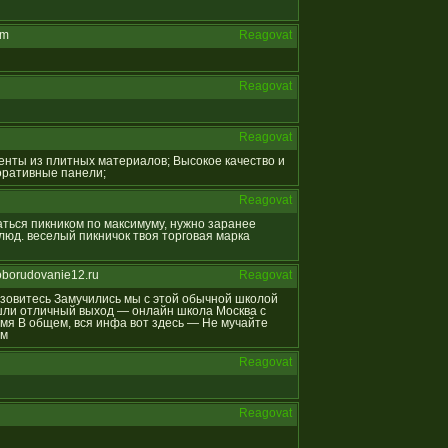
om
Reagovat
Reagovat
Reagovat
менты из плитных материалов; Высокое качество и
коративные панели;
Reagovat
даться пикником по максимуму, нужно заранее
юд. веселый пикничок твоя торговая марка
oborudovanie12.ru
Reagovat
отзовитесь Замучились мы с этой обычной школой
ашли отличный выход — онлайн школа Москва с
мя В общем, вся инфа вот здесь — Не мучайте
ям
Reagovat
Reagovat