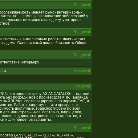
Reagovat
я прослеживаемость меняет рынок ветеринарных
лится на: — помощи в исключении заболеваний у
владельцев питомцев к заводчику, у которого
отное;
Reagovat
ные системы и выполненные работы: Фактическая
тры дома: Одноэтажный дом из бризолита Общая
Reagovat
соответствие интерьеру
r.ru
Reagovat
Reagovat
АЗУРИТ» интернет-витрину ASIANCATALOG — прямой
та без посредников с производств КНР, Таиланда
естный ЗНАК», сертифицирована по нормам ЕАС, и
ументов. Работа напрямую — это прозрачные
оимость доступные, транспортировка по всей
и для магистральников, бортовых, п/прицепов,
 машин и дорожно-строительных агрегатов, а
оси и для прицепов варианты.
Reagovat
й импортёр LANVIGATOR — ООО «ЛАЗУРИТ».