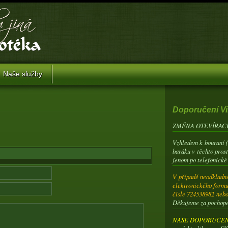
Naše služby
Doporučení Vi
ZMĚNA OTEVÍRACÍ
Vzhledem k bouraní 
baráku v těchto pros
jenom po telefonické
V případě neodkladné
elektronického formu
čísle 724538982 neb
Děkujeme za pochop
NAŠE DOPORUČENÍ