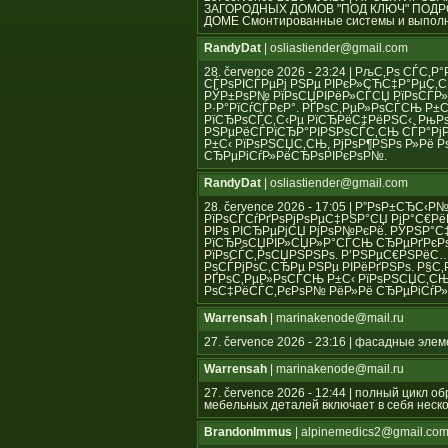
ЗАГОРОДНЫХ ДОМОВ "ПОД КЛЮЧ" ПОД
ДОМЕ Смонтированные системы и выполн
RandyDat
| osliastiender@gmail.com
28. července 2026 - 23:24 | РљС‚Рѕ СЃ
СЃРѕРІСЃРµРј РЅРµ РІРєР»СЋС‡Р°РµС‚СЃ
РЎР±РѕР№ РїРѕСЏРІРёР»СЃСЏ РїРѕСЃР»
Р·Р°РїСѓСЃРєР°. РҐРѕС‚РµР»РѕСЃСЊ Р
РїСЂРѕСЃС‚С‹Рµ РїСЂРёС‡РёРЅС‹. РњР
РЅРµРёСЃРїСЂР°РІРЅРѕСЃС‚СЊ СЃР°Рј
Р±С‹ РїРѕРЅСЏС‚СЊ, РјРѕР¶РЅРѕ Р»Рё
СЂРµРіСѓР»РёСЂРѕРІРєРѕР№.
RandyDat
| osliastiender@gmail.com
28. července 2026 - 17:05 | Р”РѕР±СЂС‹
РїРѕСЃСѓРґРѕРјРѕРµС‡РЅР°СЏ РјР°С€Рё
РІРѕ РІСЂРµРјСЏ РјРѕР№РєРё. РЎРЅР°
РїСЂРѕСЏРІР»СЏР»Р°СЃСЊ СЂРµРґРєРѕ,
РїРѕСЃС‚РѕСЏРЅРЅРѕ. Р’РЅРµС€РЅРёС
РѕСЃРјРѕС‚СЂРµ РЅРµ РІРёРґРЅРѕ. Р§С
РҐРѕС‚РµР»РѕСЃСЊ Р±С‹ РїРѕРЅСЏС‚СЊ
РѕС‡РёСЃС‚РєРѕР№ РёР»Рё СЂРµРіСѓР
Warrensah
| marinakenode@mail.ru
27. července 2026 - 23:16 | фасадные эле
Warrensah
| marinakenode@mail.ru
27. července 2026 - 12:44 | полный цикл 
мебельных деталей включает в себя неско
BrandonImmus
| alpinemedics2@gmail.co