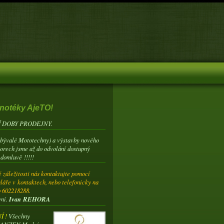
notéky AjeTO!
 DOBY PRODEJNY.
(bývalé Mototechny) a výstavby nového
torech jsme až do odvolání dostupný
 domluvě !!!!!
 záležitosti nás kontaktujte pomocí
láře v kontaktech, nebo telefonicky na
o 602218288.
ení.
Ivan REHORA
 !
Všechny