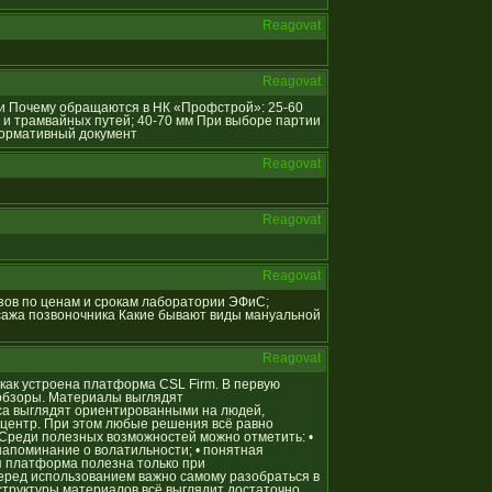
Reagovat
Reagovat
ции Почему обращаются в НК «Профстрой»: 25-60
 и трамвайных путей; 40-70 мм При выборе партии
Нормативный документ
Reagovat
Reagovat
Reagovat
ализов по ценам и срокам лаборатории ЭФиС;
сажа позвоночника Какие бывают виды мануальной
Reagovat
, как устроена платформа CSL Firm. В первую
обзоры. Материалы выглядят
са выглядят ориентированными на людей,
ентр. При этом любые решения всё равно
 Среди полезных возможностей можно отметить: •
напоминание о волатильности; • понятная
я платформа полезна только при
еред использованием важно самому разобраться в
 структуры материалов всё выглядит достаточно