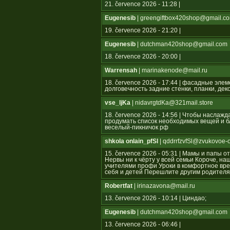
21. července 2026 - 11:28 |
Eugenesib
| greengiftbox420shop@gmail.c
19. července 2026 - 21:20 |
Eugenesib
| dutchman420shop@gmail.com
18. července 2026 - 20:00 |
Warrensah
| marinakenode@mail.ru
18. července 2026 - 17:44 | фасадные эле
долговечность задние стенки, планки, де
vse_ljKa
| nidavrgtdKa@321mail.store
18. července 2026 - 14:56 | Чтобы наслаж
продумать список необходимых вещей и бл
веселый-пикничок рф
shkola onlain_pfSl
| qddrrfzvfSl@zvukovoe-
15. července 2026 - 05:31 | Мамы и папы 
Нервы ни к чёрту у всей семьи Короче, н
учителями профи Уроки в комфортное вре
себя и детей Перешлите другим родител
Robertfat
| irinazavona@mail.ru
13. července 2026 - 10:14 | Циндао;
Eugenesib
| dutchman420shop@gmail.com
13. července 2026 - 06:46 |