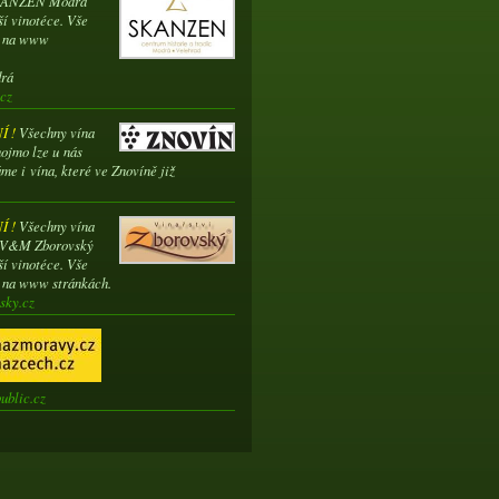
SKANZEN Modrá
ší vinotéce. Vše
e na www
drá
cz
 !
Všechny vína
ojmo lze u nás
me i vína, které ve Znovíně již
 !
Všechny vína
í V&M Zborovský
ší vinotéce. Vše
e na www stránkách.
sky.cz
ublic.cz