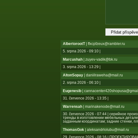
AlbertorootT
| ffxcpfzeux@rambler.ru
5. srpna 2026 - 09:10 |
Marcushah
| zuyev-vadik@bk.ru
3. srpna 2026 - 13:29 |
AltonSopay
| daniilraweha@mail.ru
2. srpna 2026 - 06:10 |
Eugenesib
| cannacenter420shopusa@gmai
31. července 2026 - 13:35 |
Warrensah
| marinakenode@mail.ru
30. července 2026 - 07:44 | серийное пр
тренды в изготовлении мебельных детале
заданным координатам; задние стенки, пл
ThomasGok
| aleksandrlolubu@mail.ru
29. července 2026 - 08:16 | ПРОЕКТ