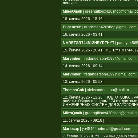
логично.
MilesQualk
| greengiftbox420shop@gmail.c
18. června 2026 - 15:16 |
Eugenesib
| dutchman420shop@gmail.com
16. června 2026 - 03:41 |
NARETGR744812NEYRTHYT
| paddy_4585
15. června 2026 - 20:41 | METRYTRH744
Marvinber
| fredanderson4199@gmail.com
14. června 2026 - 09:14 |
Marvinber
| fredanderson4199@gmail.com
13. června 2026 - 05:53 |
ThomasGok
| aleksandrlolubu@mail.ru
12. června 2026 - 12:28 | ПОДГОТОВКА К
работы: Общая площадь: 174 квадратн
ИНЖЕНЕРНЫХ СИСТЕМ ДЛЯ ЗАГОРОДНЫ
MilesQualk
| greengiftbox420shop@gmail.c
11. června 2026 - 09:18 |
Mariocap
| yo45454uеtrmail@gmail.com
7. června 2026 - 01:50 | Уж уже давно см