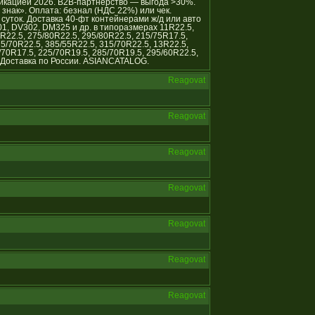
икацией 2026. B2B-партнёрство — выгода >30%.
нак». Оплата: безнал (НДС 22%) или чек.
уток. Доставка 40-фт контейнерами ж/д или авто
01, DV302, DM325 и др. в типоразмерах 11R22.5,
R22.5, 275/80R22.5, 295/80R22.5, 215/75R17.5,
75/70R22.5, 385/55R22.5, 315/70R22.5, 13R22.5,
/70R17.5, 225/70R19.5, 285/70R19.5, 295/60R22.5,
 Доставка по России. ASIANCATALOG.
Reagovat
Reagovat
Reagovat
Reagovat
Reagovat
Reagovat
Reagovat