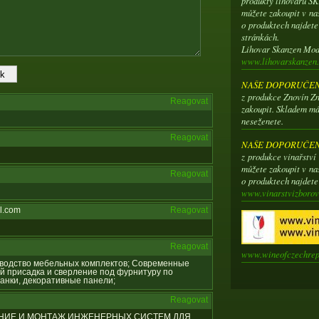
produkty lihovaru 
můžete zakoupit v na
o produktech najdet
stránkách.
Lihovar Skanzen Mo
www.lihovarskanzen.
NAŠE DOPORUČENÍ
z produkce Znovín Zn
Reagovat
zakoupit. Skladem má
neseženete.
Reagovat
NAŠE DOPORUČENÍ
z produkce vinařstv
můžete zakoupit v na
Reagovat
o produktech najdet
www.vinarstvizborov
l.com
Reagovat
Reagovat
www.wineofczechrep
оизводство мебельных комплектов; Современные
й присадка и сверление под фурнитуру по
анки, декоративные панели;
Reagovat
ИРОВАНИЕ И МОНТАЖ ИНЖЕНЕРНЫХ СИСТЕМ ДЛЯ