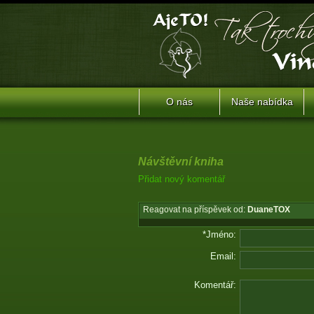
O nás
Naše nabídka
Návštěvní kniha
Přidat nový komentář
Reagovat na příspěvek od:
DuaneTOX
*Jméno:
Email:
Komentář: