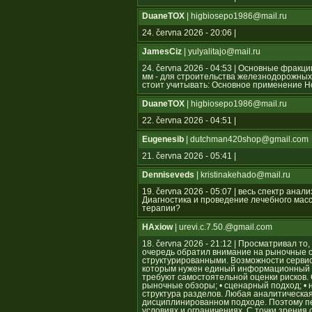
DuaneTOX
| higbiosepo1986@mail.ru
24. června 2026 - 20:06 |
JamesCiz
| yulyalitajo@mail.ru
24. června 2026 - 04:53 | Основные фрак
мм - для строительства железнодорожных
стоит учитывать: Основное применение 
DuaneTOX
| higbiosepo1986@mail.ru
22. června 2026 - 04:51 |
Eugenesib
| dutchman420shop@gmail.com
21. června 2026 - 05:41 |
Denniseveds
| kristinakehado@mail.ru
19. června 2026 - 05:07 | весь спектр ан
Диагностика и проведение лечебного мас
терапии?
HAxiow
| urevi.c.7.50.@gmail.com
18. června 2026 - 21:12 | Просматривал то
очередь обратил внимание на рыночные 
структурированными. Возможности серви
которым нужен единый информационный ц
требуют самостоятельной оценки рисков.
рыночные обзоры; • сценарный подход; • 
структура разделов. Любая аналитическа
дисциплинированном подходе. Поэтому п
условиях и ограничениях. С точки зрения