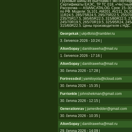
Грузовые шины из Вьетнама с эко-сертиф
Сертификаты ЕАЭС, ТР ТС 018, «Честный з
Рассрочка — ASIANCATALOG. Срок: 15–30 с
по РФ. Модели: SL101, AM201, AV211, DL3
11R24.5, 285/75R24.5, 295/75R22.5, 255/70
235/75R17.5, 385/65R22.5, 315/80R22.5, 2
245/70R19.5, 265/70R19.5, 325/95R24, 245
315/60R22.5. Цены производителя с НДС.
Georgekak
| ukjvtfolsi@rambler.ru
3. července 2026 - 10:24 |
AltonSopay
| daniilraweha@mail.ru
1. července 2026 - 17:16 |
AltonSopay
| daniilraweha@mail.ru
30. června 2026 - 17:28 |
Fortressdxd
| yamiloyola@icloud.com
30. června 2026 - 15:35 |
Furrionkle
| johnshekman@gmail.com
30. června 2026 - 12:15 |
Generationrav
| jamesfedder@gmail.com
30. června 2026 - 10:35 |
AltonSopay
| daniilraweha@mail.ru
29. června 2026 - 14:09 |