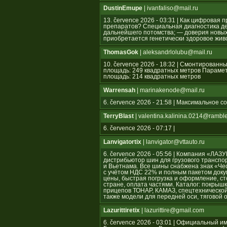
DustinEmupe
| ivanfaliso@mail.ru
13. července 2026 - 03:31 | Как цифрова
препаратов? Специальная диагностика де
дальнейшего потомства; — доверия новых 
приобретается генетически здоровое жив
ThomasGok
| aleksandrlolubu@mail.ru
10. července 2026 - 18:32 | Смонтирован
площадь: 249 квадратных метров Параме
площадь: 214 квадратных метров
Warrensah
| marinakenode@mail.ru
6. července 2026 - 21:58 | Максимальное 
TerryBlast
| valentina.kalinina.0214@ramble
6. července 2026 - 07:17 |
Lanvigatortix
| lanvigator@vttauto.ru
6. července 2026 - 05:56 | Компания «Л
дистрибьютор шин для грузового транспор
и Вьетнама. Все шины снабжена знак «Ч
с учётом НДС 22% и полным пакетом док
цены, быстрая погрузка и оформление, ст
стране, оплата частями. Каталог: покрышк
прицепов ТОНАР, КАМАЗ, спецтехнической
также модели для передней оси, тяговой 
Lazurittiretix
| lazurittire@gmail.com
6. července 2026 - 03:01 | Официальны