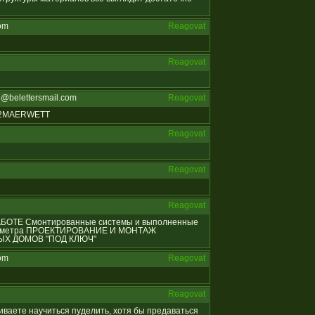
om
Reagovat
Reagovat
@belettersmail.com
Reagovat
812MAERWETT
Reagovat
Reagovat
Reagovat
 РАБОТЕ Смонтированные системы и выполненные
ых метра ПРОЕКТИРОВАНИЕ И МОНТАЖ
Х ДОМОВ "ПОД КЛЮЧ"
om
Reagovat
Reagovat
ешиваете научиться пуделить, хотя бы предаваться