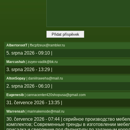
AlbertorootT
| ffxcpfzeux@rambler.ru
5. srpna 2026 - 09:10 |
Marcushah
| zuyev-vadik@bk.ru
3. srpna 2026 - 13:29 |
AltonSopay
| daniilraweha@mail.ru
2. srpna 2026 - 06:10 |
Eugenesib
| cannacenter420shopusa@gmail.com
31. července 2026 - 13:35 |
Warrensah
| marinakenode@mail.ru
30. července 2026 - 07:44 | серийное производство мебе
комплектов; Современные тренды в изготовлении мебе
присадка и сверление под фурнитуру по заданным коор