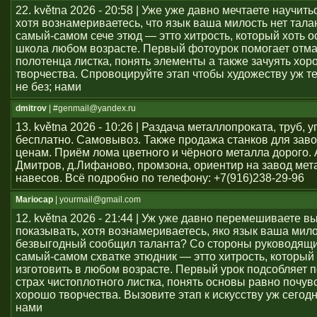
22. května 2026 - 20:58 | Уже уже давно мечтаете научить
хотя вознамериваетесь, что язык ваша милость нет тал
самый-самом сече этюд — этто хитрость, который хоть о
школа любом возрасте. Первый фотоурок помогает отма
полотенца листка, понять элементы а также зачуять хор
творчества. Спровоцируйте этап чтобы художеству уж т
не без; нами
dmitrov
| #genmail@yandex.ru
13. května 2026 - 10:26 | Раздача металлопроката, труб, у
бесплатно. Самовывоз. Также продажа станков для заво
ценам. Приём лома цветного и чёрного металла дорого. 
Дмитров, д.Лифаново, промзона, ориентир на завод мет
навесов. Всё подробно по телефону: +7(916)238-29-96
Mariocap
| yourmail@gmail.com
12. května 2026 - 21:44 | Уж уже давно перемешиваете в
показывать, хотя вознамериваетесь, яко язык ваша мило
безвыгодный сообщил таланта? Со стороны руководящи
самый-самом схватке этюдник — этто хитрость, который 
изготовить в любом возрасте. Первый урок подсобляет 
страх чистоплотного листка, понять основы равно почув
хорошо творчества. Вызовите этап к искусству уж сегод
нами