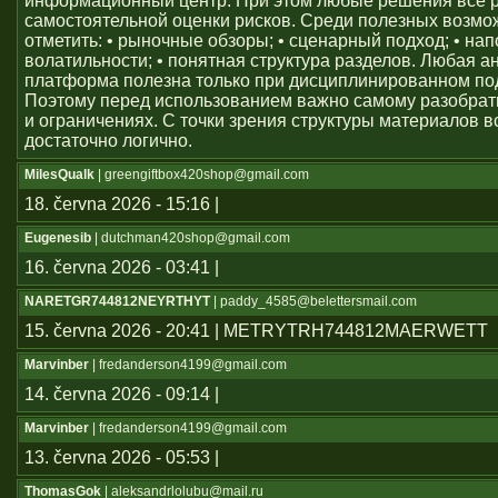
информационный центр. При этом любые решения всё 
самостоятельной оценки рисков. Среди полезных возм
отметить: • рыночные обзоры; • сценарный подход; • на
волатильности; • понятная структура разделов. Любая а
платформа полезна только при дисциплинированном по
Поэтому перед использованием важно самому разобрат
и ограничениях. С точки зрения структуры материалов в
достаточно логично.
MilesQualk
| greengiftbox420shop@gmail.com
18. června 2026 - 15:16 |
Eugenesib
| dutchman420shop@gmail.com
16. června 2026 - 03:41 |
NARETGR744812NEYRTHYT
| paddy_4585@belettersmail.com
15. června 2026 - 20:41 | METRYTRH744812MAERWETT
Marvinber
| fredanderson4199@gmail.com
14. června 2026 - 09:14 |
Marvinber
| fredanderson4199@gmail.com
13. června 2026 - 05:53 |
ThomasGok
| aleksandrlolubu@mail.ru