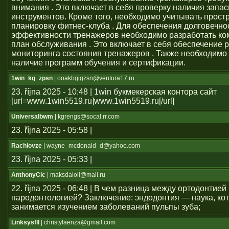
внимания . Это включает в себя проверку наличия запас
инструментов. Кроме того, необходимо учитывать прост
планировку фитнес-клуба . Для обеспечения долговечно
эффективности тренажеров необходимо разработать к
план обслуживания . Это включает в себя обеспечение 
мониторинга состояния тренажеров . Также необходимо
наличие программ обучения и сертификации.
1win_kg_zpsn
| ooakbgigzsn@ventura17.ru
23. října 2025 - 10:48 | 1win букмекерская контора сайт
[url=www.1win5519.ru]www.1win5519.ru[/url]
Universalbwm
| kgrengs@socal.rr.com
23. října 2025 - 05:58 |
Rachiovze
| wayne_mcdonald_d@yahoo.com
23. října 2025 - 05:33 |
AnthonyCic
| maksdaloli@mail.ru
22. října 2025 - 06:48 | В чем разница между ортодонтией
пародонтологией? Заключение: эндодонтия — наука, ко
занимается изучением заболеваний пульпы зуба;
Linksysfll
| christyfaenza@gmail.com