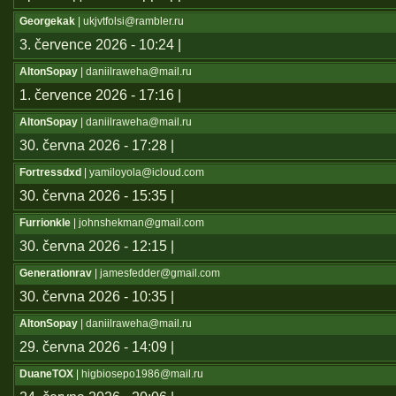
Georgekak
| ukjvtfolsi@rambler.ru
3. července 2026 - 10:24 |
AltonSopay
| daniilraweha@mail.ru
1. července 2026 - 17:16 |
AltonSopay
| daniilraweha@mail.ru
30. června 2026 - 17:28 |
Fortressdxd
| yamiloyola@icloud.com
30. června 2026 - 15:35 |
Furrionkle
| johnshekman@gmail.com
30. června 2026 - 12:15 |
Generationrav
| jamesfedder@gmail.com
30. června 2026 - 10:35 |
AltonSopay
| daniilraweha@mail.ru
29. června 2026 - 14:09 |
DuaneTOX
| higbiosepo1986@mail.ru