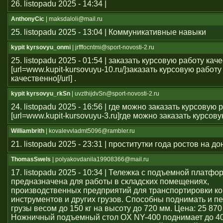
26. listopadu 2025 - 14:34 |
AnthonyCic
| maksdaloli@mail.ru
25. listopadu 2025 - 13:04 | Коммуникативные навыки
kypit kyrsovyu_onmi
| jrfffocntmi@sport-novosti-2.ru
25. listopadu 2025 - 01:54 | заказать курсовую работу кач
[url=www.kupit-kursovuyu-10.ru/]заказать курсовую работу
качественно[/url] .
kypit kyrsovyu_rkSn
| uvzthijdvSn@sport-novosti-2.ru
24. listopadu 2025 - 16:56 | где можно заказать курсовую 
[url=www.kupit-kursovuyu-3.ru]где можно заказать курсовую 
Williambrith
| kovalevvladmt5096@rambler.ru
21. listopadu 2025 - 23:31 | проститутки года ростов на до
ThomasSwels
| polyakovdanila19908366@mail.ru
17. listopadu 2025 - 10:34 | Тележка с подъемной платфо
предназначена для работы в складских помещениях,
производственных предприятий для транспортировки ко
инструментов и других грузов. Способны поднимать и 
грузы весом до 150 кг на высоту до 720 мм. Цена: 25 870
Ножничный подъемный стол OX NY-400 поднимает до 40