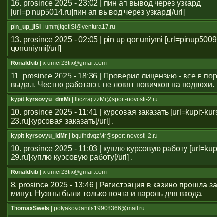
16. prosince 2025 - 23:02 | пин ап вывод через узкард
[url=pinup5014.ru]пин ап вывод через узкард[/url]
pin_up_jlSi
| ummjtqetlSi@ventura17.ru
13. prosince 2025 - 02:05 | pin up qonuniymi [url=pinup5009
qonuniymi[/url]
Ronaldkib
| xrumer23tix@gmail.com
11. prosince 2025 - 18:36 | Проверил лицензию - все в п
выдал. Честно работают, не ловят новичков на подвохи.
kypit kyrsovyu_dmMi
| lhczragzzMi@sport-novosti-2.ru
10. prosince 2025 - 11:41 | курсовая заказать [url=kupit-ku
23.ru]курсовая заказать[/url] .
kypit kyrsovyu_ldMr
| bqufhdvqzMr@sport-novosti-2.ru
10. prosince 2025 - 11:03 | куплю курсовую работу [url=kup
29.ru]куплю курсовую работу[/url] .
Ronaldkib
| xrumer23tix@gmail.com
8. prosince 2025 - 13:46 | Регистрация в казино прошла 
минут. Нужны были только почта и пароль для входа.
ThomasSwels
| polyakovdanila19908366@mail.ru