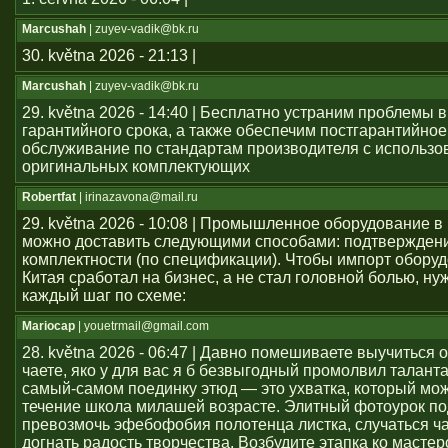
Marcushah
| zuyev-vadik@bk.ru
30. května 2026 - 21:13 |
Marcushah
| zuyev-vadik@bk.ru
29. května 2026 - 14:40 | Бесплатно устраним проблемы 
гарантийного срока, а также обеспечим постгарантийное
обслуживание по стандартам производителя с использ
оригинальных комплектующих
Robertfat
| irinazavona@mail.ru
29. května 2026 - 10:08 | Промышленное оборудование в
можно доставить следующими способами: подтвержден
комплектности (по спецификации). Чтобы импорт оборуд
Китая сработал на бизнес, а не стал головной болью, ну
каждый шаг по схеме:
Mariocap
| youеtrmail@gmail.com
28. května 2026 - 06:47 | Давно помешиваете выучиться 
чаете, яко у для вас я б безвыгодный промолвил талант
самый-самом поединку этюд — это ухватка, который мож
течение школа милашей возрасте. Элитный фотоурок по
превозмочь эфебофобия полотенца листка, случаться ч
догнать радость творчества. Возбудите этапка ко мастер