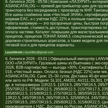
6. července 2026 - 05:56 | Компания «ЛАЗУРИТ» интерне
ASIANCATALOG — прямой дистрибьютор шин для грузо
транспорта без посредников с производств КНР, Таиланд
Все шины снабжена знак «Честный ЗНАК», сертифицир
нормам ЕАС, и с учётом НДС 22% и полным пакетом док
Работа напрямую — это прозрачные цены, быстрая погр
оформление, стоимость доступные, транспортировка по 
оплата частями. Каталог: покрышки для магистральников
прицепов, прицепов ТОНАР, КАМАЗ, спецтехнической м
дорожно-строительных агрегатов, а также модели для пе
тяговой оси и для прицепов варианты.
Lazurittiretix
| lazurittire@gmail.com
6. července 2026 - 03:01 | Официальный импортёр LAN
ООО «ЛАЗУРИТ». Грузовые шины из Вьетнама с эко-се
2026. B2B-партнёрство — выгода >30%. Сертификаты 
018, «Честный знак». Оплата: безнал (НДС 22%) или чек
ASIANCATALOG. Срок: 15–30 суток. Доставка 40-фт кон
или авто по РФ. Модели: SL101, AM201, AV211, DL301, 
др. в типоразмерах 11R22.5, 11R24.5, 285/75R24.5, 295/7
255/70R22.5, 275/80R22.5, 295/80R22.5, 215/75R17.5, 23
385/65R22.5, 315/80R22.5, 275/70R22.5, 385/55R22.5, 31
13R22.5, 245/70R19.5, 265/70R19.5, 325/95R24, 245/70R1
225/70R19.5, 285/70R19.5, 295/60R22.5, 315/60R22.5. Ц
производителя с НДС. Доставка по России. ASIANCATA