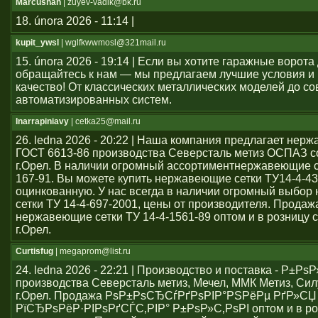
Marcushah
| zuyev-vadik@bk.ru
18. února 2026 - 11:14 |
kupit_ywsl
| wglfkwwmosl@321mail.ru
15. února 2026 - 19:14 | Если вы хотите гаражные ворота 
обращайтесь к нам — мы предлагаем лучшие условия и
качество! От классических металлических моделей до с
автоматизированных систем.
Inarrapiniavy
| cetka25@mail.ru
26. ledna 2026 - 20:22 | Наша компания предлагает нер
ГОСТ 6613-86 производства Северсталь метиз ОСПАЗ с
г.Орел. В наличии огромный ассортиментнержавеющие се
167-91. Вы можете купить нержавеющие сетки ТУ14-4-43
оцинкованную. У нас всегда в наличии огромный выбо
сетки ТУ 14-4-697-2001, цены от производителя. Продаж
нержавеющие сетки ТУ 14-4-1561-89 оптом и в розницу с
г.Орел.
Curtisfug
| megaprom@list.ru
24. ledna 2026 - 22:21 | Производство и поставка - Р±РѕР
производства Северсталь метиз, Мечел, ММК Метиз, Сил
г.Орел. Продажа РѕР±РѕСЂСѓРґРѕРІР°РЅРёРµ РґР»СЏ
РїСЂРѕРёР·РІРѕРґСЃС‚РІР° Р±РѕР»С‚РѕРІ оптом и в ро