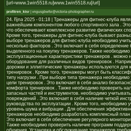
[url=www.1win5518.ru]www.1win5518.ru[/url]
profitren_ktsr
| vngusgbwfsr@victoria-photographer.ru
24. října 2025 - 01:18 | Тренажеры для фитнес-клуба явл
важнейшим компонентом любого спортивного зала . Это 
что обеспечивают комплексное развитие физических сп
Кроме того, тренажеры для фитнес-клуба бывают разных
выборе тренажеров для фитнес-клуба необходимо учит
несколько факторов . Это включает в себя определение
выделенного на покупку тренажеров. Также необходимо
эксплуатационные характеристики тренажеров . можно 
оборудование для различных видов тренировок . Напри
дорожки и эллиптические тренажеры используются для 
тренировок . Кроме того, тренажеры могут быть класси
типу нагрузки . При выборе типа тренажера необходимо
цели тренировок . Это включает в себя анализ безопасно
комфорта тренировок . Также необходимо проверить на
запасных частей и инструментов. необходимо учитывать
повреждений . Это включает в себя наличие четкой инст
руководства по эксплуатации . Кроме того, необходимо 
уровень шума и вибрации . Для обеспечения эффективн
тренажеров необходимо разработать комплексный план 
Это включает в себя обеспечение регулярного монитори
Также необходимо проверить наличие программ поддер
обучения. Установка и обслуживание тренажеров требу