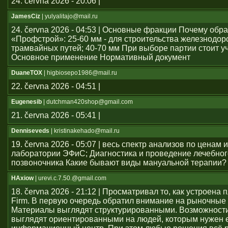
24. června 2026 - 20:06 |
JamesCiz
| yulyalitajo@mail.ru
24. června 2026 - 04:53 | Основные фракции Почему обр
«Профстрой»: 25-60 мм - для строительства железнодо
трамвайных путей; 40-70 мм При выборе партии стоит у
Основное применение Нормативный документ
DuaneTOX
| higbiosepo1986@mail.ru
22. června 2026 - 04:51 |
Eugenesib
| dutchman420shop@gmail.com
21. června 2026 - 05:41 |
Denniseveds
| kristinakehado@mail.ru
19. června 2026 - 05:07 | весь спектр анализов по ценам 
лаборатории ЭФиС; Диагностика и проведение лечебно
позвоночника Какие бывают виды мануальной терапии?
HAxiow
| urevi.c.7.50.@gmail.com
18. června 2026 - 21:12 | Просматривал то, как устроен
Firm. В первую очередь обратил внимание на рыночные
Материалы выглядят структурированными. Возможност
выглядят ориентированными на людей, которым нужен