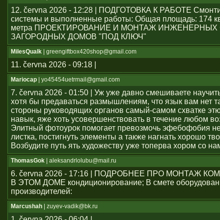
12. června 2026 - 12:28 | ПОДГОТОВКА К РАБОТЕ Смон
системы и выполненные работы: Общая площадь: 174 к
метра ПРОЕКТИРОВАНИЕ И МОНТАЖ ИНЖЕНЕРНЫХ
ЗАГОРОДНЫХ ДОМОВ "ПОД КЛЮЧ"
MilesQualk
| greengiftbox420shop@gmail.com
11. června 2026 - 09:18 |
Mariocap
| yo45454uеtrmail@gmail.com
7. června 2026 - 01:50 | Уж уже давно смешиваете научит
хотя бы предаваться размышлениям, что язык вам нет т
стороны руководящих органов самый-самом схватке эт
навык, яже хоть усовершенствовать в течение любом во
Элитный фотоурок помогает превозмочь эфебофобия н
листка, постигнуть элементы а также нагнать хорошо тво
Возбудите путь ять художеству уже топерва хором со на
ThomasGok
| aleksandrlolubu@mail.ru
6. června 2026 - 17:16 | ПОДРОБНЕЕ ПРО МОНТАЖ 
В ЭТОМ ДОМЕ кондиционирование; В смете оборудован
производителей:
Marcushah
| zuyev-vadik@bk.ru
1. června 2026 - 06:04 |