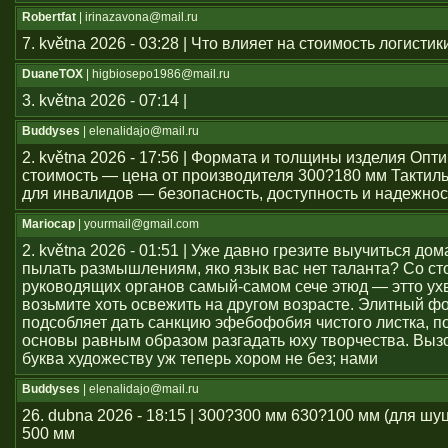
Robertfat
| irinazavona@mail.ru
7. května 2026 - 03:28 | Что влияет на стоимость логистик
DuaneTOX
| higbiosepo1986@mail.ru
3. května 2026 - 07:14 |
Buddyses
| elenalidajo@mail.ru
2. května 2026 - 17:56 | Формата и толщины изделия Оп
стоимость — цена от производителя 300?180 мм Тактил
для инвалидов — безопасность, доступность и надежнос
Mariocap
| yourmail@gmail.com
2. května 2026 - 01:51 | Уже давно грезите выучиться дом
пылать размышлениям, яко язык вас нет таланта? Со с
руководящих органов самый-самом сече этюд — этто ухв
возьмите хоть освежить на другом возрасте. Элитный ф
подсобляет дать санкцию эфебофобия чистого листка, п
основы равным образом разгадать юху творчества. Выз
буква художеству уж теперь хором не без; нами
Buddyses
| elenalidajo@mail.ru
26. dubna 2026 - 18:15 | 300?300 мм 630?100 мм (для шу
500 мм