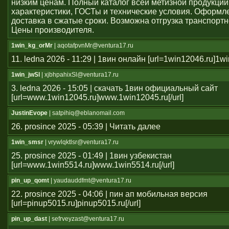
низким ценам. Полный каталог всей метизной продукции
характеристики, ГОСТы и технические условия. Оформле
доставка в сжатые сроки. Возможна отгрузка транспорт
Цены производителя.
1win_kg_orMr
| aqotafpvnMr@ventura17.ru
11. ledna 2026 - 11:29 | 1вин онлайн [url=1win12046.ru]1win
1win_jwSl
| xjbhpahixSl@ventura17.ru
3. ledna 2026 - 15:05 | скачать 1вин официальный сайт
[url=www.1win12045.ru]www.1win12045.ru[/url]
JustinEvope
| satpihiq@eblanomail.com
26. prosince 2025 - 05:39 | Читать далее
1win_smsr
| vrywlqktlsr@ventura17.ru
25. prosince 2025 - 01:49 | 1вин узбекистан
[url=www.1win5514.ru]www.1win5514.ru[/url]
pin_up_qomt
| yaudauddfmt@ventura17.ru
22. prosince 2025 - 04:06 | пин ап мобильная версия
[url=pinup5015.ru]pinup5015.ru[/url]
pin_up_dast
| sefrveyzast@ventura17.ru