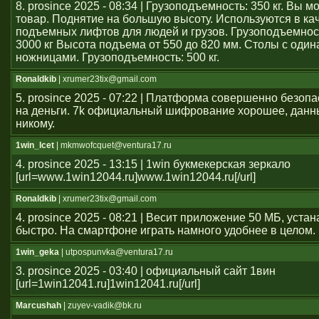
8. prosince 2025 - 08:34 | Грузоподъемность: 350 кг. Вы 
товар. Поднятие на большую высоту. Используются в ка
подъемных лифтов для людей и грузов. Грузоподъемност
3000 кг Высота подъема от 550 до 820 мм. Столы с оди
ножницами. Грузоподъемность: 500 кг.
Ronaldkib
| xrumer23tix@gmail.com
5. prosince 2025 - 07:22 | Платформа совершенно безоп
на деньги. 7k официальный шифрование хорошее, данн
никому.
1win_lcet
| mkmwofcquet@ventura17.ru
4. prosince 2025 - 13:15 | 1win букмекерская зеркало
[url=www.1win12044.ru]www.1win12044.ru[/url]
Ronaldkib
| xrumer23tix@gmail.com
4. prosince 2025 - 08:21 | Весит приложение 50 МБ, уста
быстро. На смартфоне играть намного удобнее в целом.
1win_geka
| utpospunvka@ventura17.ru
3. prosince 2025 - 03:40 | официальный сайт 1вин
[url=1win12041.ru]1win12041.ru[/url]
Marcushah
| zuyev-vadik@bk.ru