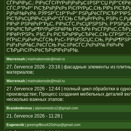
СЃРѕРІРµС‚: РїРѕСЃСѓРґРѕРјРѕРµС‡РЅР°СЏ РјР°С€Р
СЃС‚Р°Р»Р° РіСЂРѕРјРєРѕ РіСѓРґРµС‚СЊ РІРѕ РІСЂР
РјРѕР№РєРё. РЎРЅР°С‡Р°Р»Р° РЅРµРёСЃРїСЂР°РІР
РїСЂРѕСЏРІР»СЏР»Р°СЃСЊ СЂРµРґРєРѕ, РЅРѕ С‚Р
РІРѕР·РЅРёРєР°РµС‚ РїРѕСЃС‚РѕСЏРЅРЅРѕ. Р’РЅРµ
РїРѕРІСЂРµР¶РґРµРЅРёР№ РїСЂРё РѕСЃРјРѕС‚СЂРµ
РІРёРґРЅРѕ. Р§С‚Рѕ РїСЂРѕРІРµСЂРёС‚СЊ СЃРЅР°С
РҐРѕС‚РµР»РѕСЃСЊ Р±С‹ РїРѕРЅСЏС‚СЊ, РјРѕР¶РЅР
РѕР±РѕР№С‚РёСЃСЊ РѕС‡РёСЃС‚РєРѕР№ РёР»Рё
СЂРµРіСѓР»РёСЂРѕРІРєРѕР№.
Warrensah
| marinakenode@mail.ru
27. července 2026 - 23:16 | фасадные элементы из плитн
материалов;
Warrensah
| marinakenode@mail.ru
27. července 2026 - 12:44 | полный цикл обработки в одн
производстве; Процесс создания мебельных деталей вкл
несколько важных этапов:
BrandonImmus
| alpinemedics2@gmail.com
21. července 2026 - 11:28 |
Eugenesib
| greengiftbox420shop@gmail.com