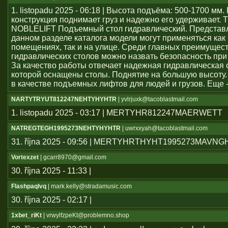
1. listopadu 2025 - 06:18 | Высота подъёма: 500-1700 мм
конструкция поднимает груз и надежно его удерживает. 
NOBLELIFT Подъемный стол гидравлический. Представ
данном разделе каталога модели могут применяться как
помещениях, так и на улице. Среди главных преимущес
гидравлических столов можно назвать безопасность при
За качество работы отвечает надежная гидравлическая 
которой оснащены столы. Поднятие на большую высоту.
в качестве подъемных лифтов для людей и грузов. Еще 
NARTYTRYUT812247NEHTYHYHTR
| yvlrjuxk@tacoblastmail.com
1. listopadu 2025 - 03:17 | MERTYHR812247MAERWETT
NATREGTEGH1995273NEHTYHYHTR
| uwrxxyah@tacoblastmail.com
31. října 2025 - 09:56 | MERTYHRTHYHT1995273MAVN
Vortexzet
| gcarr8970@gmail.com
30. října 2025 - 11:33 |
Flashpaqlvq
| mark.kelly@stradamusic.com
30. října 2025 - 02:17 |
1xbet_riKt
| vrwylfzpeKt@problemno.shop