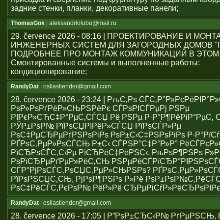
задние стенки, планки, декоративные панели;
ThomasGok
| aleksandrlolubu@mail.ru
29. července 2026 - 08:16 | ПРОЕКТИРОВАНИЕ И МОН
ИНЖЕНЕРНЫХ СИСТЕМ ДЛЯ ЗАГОРОДНЫХ ДОМОВ "
ПОДРОБНЕЕ ПРО МОНТАЖ КОММУНИКАЦИЙ В ЭТОМ
Смонтированные системы и выполненные работы:
кондиционирование;
RandyDat
| osliastiender@gmail.com
28. července 2026 - 23:24 | РљС‚Рѕ СЃС‚Р°Р»РєРёРІР°
РѕР»РѕРґРёР»СЊРЅРёРє СЃРѕРІСЃРµРј РЅРµ
РІРєР»СЋС‡Р°РµС‚СЃСЏ Рё РЅРµ Р·Р°Р¶РёРіР°РµС‚ С
РЎР±РѕР№ РїРѕСЏРІРёР»СЃСЏ РїРѕСЃР»Рµ
РѕС‡РµСЂРµРґРЅРѕРіРѕ РѕР±С‹С‡РЅРѕРіРѕ Р·Р°РїСѓ
РҐРѕС‚РµР»РѕСЃСЊ Р±С‹ СЃРЅР°С‡Р°Р»Р° РёСЃРє
РїСЂРѕСЃС‚С‹Рµ РїСЂРёС‡РёРЅС‹. РњРѕР¶РЅРѕ Р»Р
РѕРїСЂРµРґРµР»РёС‚СЊ РЅРµРёСЃРїСЂР°РІРЅРѕС
СЃР°РјРѕСЃС‚РѕСЏС‚РµР»СЊРЅРѕ? РҐРѕС‚РµР»РѕСЃ
РїРѕРЅСЏС‚СЊ, РјРѕР¶РЅРѕ Р»Рё РѕР±РѕР№С‚РёСЃ
РѕС‡РёСЃС‚РєРѕР№ РёР»Рё СЂРµРіСѓР»РёСЂРѕРІР
RandyDat
| osliastiender@gmail.com
28. července 2026 - 17:05 | Р”РѕР±СЂС‹Р№ РґРµРЅСЊ