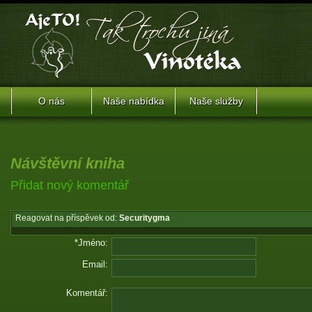
O nás
Naše nabídka
Naše služby
Návštěvní kniha
Přidat nový komentář
Reagovat na příspěvek od:
Securitygma
*Jméno:
Email:
Komentář: