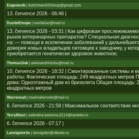
Eugenesib
| dutchman420shop@gmail.com
13. července 2026 - 06:46 |
DustinEmupe
| ivanfaliso@mail.ru
13. července 2026 - 03:31 | Как цифровая прослеживаем
рынок ветеринарных препаратов? Специальная диагнос
на: — помощи в исключении заболеваний у дальнейшего
доверия новых владельцев питомцев к заводчику, у кото
приобретается генетически здоровое животное;
ThomasGok
| aleksandrlolubu@mail.ru
10. července 2026 - 18:32 | Смонтированные системы и
работы: Фактическая площадь: 249 квадратных метров 
дома: Одноэтажный дом из бризолита Общая площадь: 
квадратных метров
Warrensah
| marinakenode@mail.ru
6. července 2026 - 21:58 | Максимальное соответствие и
TerryBlast
| valentina.kalinina.0214@rambler.ru
6. července 2026 - 07:17 |
Lanvigatortix
| lanvigator@vttauto.ru