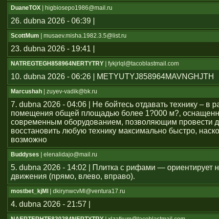
DuaneTOX
| higbiosepo1986@mail.ru
26. dubna 2026 - 06:39 |
ScottMum
| musaev.misha.1982.3.5@list.ru
23. dubna 2026 - 19:41 |
NATREGTEGH858964NERTYTRY
| fykjrlql@tacoblastmail.com
10. dubna 2026 - 06:26 | METYUTYJ858964MAVNGHJTH
Marcushah
| zuyev-vadik@bk.ru
7. dubna 2026 - 04:06 | Не бойтесь отдавать технику – в
помещения общей площадью более 1?000 м?, оснащен
современным оборудованием, позволяющим провести д
восстановить любую технику максимально быстро, наско
возможно
Buddyses
| elenalidajo@mail.ru
5. dubna 2026 - 14:02 | Плитка с рифами — ориентирует
движения (прямо, влево, вправо).
mostbet_kjMl
| dkirynwcvMl@ventura17.ru
4. dubna 2026 - 21:57 |