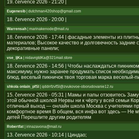
19. července 2026 - 21:20 |
Eugenesib
| dutchman420shop@gmail.com
18. července 2026 - 20:00 |
Warrensah
| marinakenode@mail.ru
18. července 2026 - 17:44 | фасадные элементы из плитн
материалов; Высокое качество и долговечность задние с
декоративные панели;
vse_ljKa
| nidavrgtdKa@321mail.store
18. července 2026 - 14:56 | Чтобы наслаждаться пикником
максимуму, нужно заранее продумать список необходим
блюд. веселый пикничок твоя торговая марка веселый-п
shkola onlain_pfSl
| qddrrfzvfSl@zvukovoe-oborudovanie12.ru
15. července 2026 - 05:31 | Мамы и папы отзовитесь Зам
этой обычной школой Нервы ни к чёрту у всей семьи Ко
отличный выход — онлайн школа Москва с учителями п
комфортное время В общем, вся инфа вот здесь — Не м
детей Перешлите другим родителям
Robertfat
| irinazavona@mail.ru
13. července 2026 - 10:14 | Циндао;