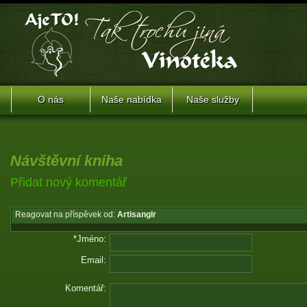
O nás
Naše nabídka
Naše služby
Návštěvní kniha
Přidat nový komentář
Reagovat na příspěvek od:
Artisanglr
*Jméno:
Email:
Komentář: