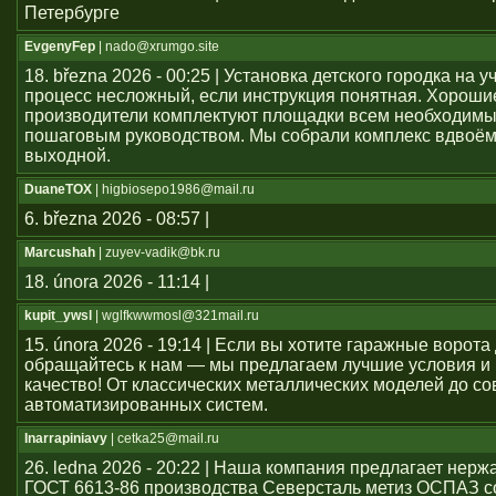
Петербурге
EvgenyFep
| nado@xrumgo.site
18. března 2026 - 00:25 | Установка детского городка на 
процесс несложный, если инструкция понятная. Хороши
производители комплектуют площадки всем необходим
пошаговым руководством. Мы собрали комплекс вдвоём
выходной.
DuaneTOX
| higbiosepo1986@mail.ru
6. března 2026 - 08:57 |
Marcushah
| zuyev-vadik@bk.ru
18. února 2026 - 11:14 |
kupit_ywsl
| wglfkwwmosl@321mail.ru
15. února 2026 - 19:14 | Если вы хотите гаражные ворота 
обращайтесь к нам — мы предлагаем лучшие условия и
качество! От классических металлических моделей до с
автоматизированных систем.
Inarrapiniavy
| cetka25@mail.ru
26. ledna 2026 - 20:22 | Наша компания предлагает нер
ГОСТ 6613-86 производства Северсталь метиз ОСПАЗ с