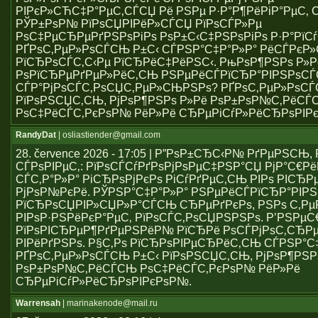
РІРєР»СЋС‡Р°РµС‚СЃСЏ Рё РЅРµ Р·Р°Р¶РёРіР°РµС‚ С
РЎР±РѕР№ РїРѕСЏРІРёР»СЃСЏ РїРѕСЃР»Рµ
РѕС‡РµСЂРµРґРЅРѕРіРѕ РѕР±С‹С‡РЅРѕРіРѕ Р·Р°РїСѓ
РҐРѕС‚РµР»РѕСЃСЊ Р±С‹ СЃРЅР°С‡Р°Р»Р° РёСЃРє
РїСЂРѕСЃС‚С‹Рµ РїСЂРёС‡РёРЅС‹. РњРѕР¶РЅРѕ Р»Р
РѕРїСЂРµРґРµР»РёС‚СЊ РЅРµРёСЃРїСЂР°РІРЅРѕС
СЃР°РјРѕСЃС‚РѕСЏС‚РµР»СЊРЅРѕ? РҐРѕС‚РµР»РѕСЃ
РїРѕРЅСЏС‚СЊ, РјРѕР¶РЅРѕ Р»Рё РѕР±РѕР№С‚РёСЃ
РѕС‡РёСЃС‚РєРѕР№ РёР»Рё СЂРµРіСѓР»РёСЂРѕРІР
RandyDat
| osliastiender@gmail.com
28. července 2026 - 17:05 | Р”РѕР±СЂС‹Р№ РґРµРЅСЊ
СЃРѕРІРµС‚: РїРѕСЃСѓРґРѕРјРѕРµС‡РЅР°СЏ РјР°С€Р
СЃС‚Р°Р»Р° РіСЂРѕРјРєРѕ РіСѓРґРµС‚СЊ РІРѕ РІСЂР
РјРѕР№РєРё. РЎРЅР°С‡Р°Р»Р° РЅРµРёСЃРїСЂР°РІР
РїСЂРѕСЏРІР»СЏР»Р°СЃСЊ СЂРµРґРєРѕ, РЅРѕ С‚Р
РІРѕР·РЅРёРєР°РµС‚ РїРѕСЃС‚РѕСЏРЅРЅРѕ. Р’РЅРµ
РїРѕРІСЂРµР¶РґРµРЅРёР№ РїСЂРё РѕСЃРјРѕС‚СЂРµ
РІРёРґРЅРѕ. Р§С‚Рѕ РїСЂРѕРІРµСЂРёС‚СЊ СЃРЅР°С
РҐРѕС‚РµР»РѕСЃСЊ Р±С‹ РїРѕРЅСЏС‚СЊ, РјРѕР¶РЅР
РѕР±РѕР№С‚РёСЃСЊ РѕС‡РёСЃС‚РєРѕР№ РёР»Рё
СЂРµРіСѓР»РёСЂРѕРІРєРѕР№.
Warrensah
| marinakenode@mail.ru