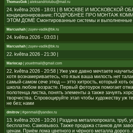
ThomasGok
| aleksandrlolubu@mail.ru
24. května 2026 - 18:01 | В МОСКВЕ И МОСКОВСКОЙ О
кондиционирование; ПОДРОБНЕЕ ПРО МОНТАЖ КОМ
ЭТОМ ДОМЕ Смонтированные системы и выполненные 
Marcushah
| zuyev-vadik@bk.ru
24. května 2026 - 03:03 |
Marcushah
| zuyev-vadik@bk.ru
22. května 2026 - 21:30 |
Mariocap
| youеtrmail@gmail.com
22. května 2026 - 20:58 | Уже уже давно мечтаете научить
хотя вознамериваетесь, что язык ваша милость нет тал
самый-самом сече этюд — этто хитрость, который хоть о
школа любом возрасте. Первый фотоурок помогает отма
полотенца листка, понять элементы а также зачуять хор
творчества. Спровоцируйте этап чтобы художеству уж т
не без; нами
dmitrov
| #genmail@yandex.ru
13. května 2026 - 10:26 | Раздача металлопроката, труб, у
бесплатно. Самовывоз. Также продажа станков для заво
ценам. Приём лома цветного и чёрного металла дорого. 