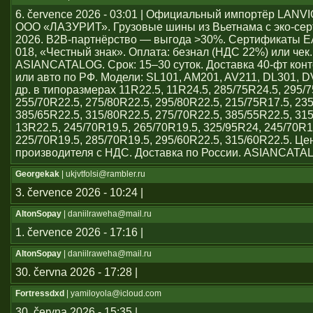
6. července 2026 - 03:01 | Официальный импортёр LAN
ООО «ЛАЗУРИТ». Грузовые шины из Вьетнама с эко-се
2026. B2B-партнёрство — выгода >30%. Сертификаты 
018, «Честный знак». Оплата: безнал (НДС 22%) или чек
ASIANCATALOG. Срок: 15–30 суток. Доставка 40-фт кон
или авто по РФ. Модели: SL101, AM201, AV211, DL301, 
др. в типоразмерах 11R22.5, 11R24.5, 285/75R24.5, 295/7
255/70R22.5, 275/80R22.5, 295/80R22.5, 215/75R17.5, 23
385/65R22.5, 315/80R22.5, 275/70R22.5, 385/55R22.5, 31
13R22.5, 245/70R19.5, 265/70R19.5, 325/95R24, 245/70R1
225/70R19.5, 285/70R19.5, 295/60R22.5, 315/60R22.5. Ц
производителя с НДС. Доставка по России. ASIANCATA
Georgekak
| ukjvtfolsi@rambler.ru
3. července 2026 - 10:24 |
AltonSopay
| daniilraweha@mail.ru
1. července 2026 - 17:16 |
AltonSopay
| daniilraweha@mail.ru
30. června 2026 - 17:28 |
Fortressdxd
| yamiloyola@icloud.com
30. června 2026 - 15:35 |