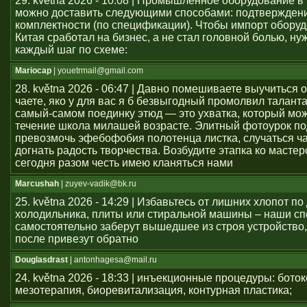
29. května 2026 - 10:08 | Промышленное оборудование в
можно доставить следующими способами: подтвержден
комплектности (по спецификации). Чтобы импорт оборуд
Китая сработал на бизнес, а не стал головной болью, ну
каждый шаг по схеме:
Mariocap
| youеtrmail@gmail.com
28. května 2026 - 06:47 | Давно помешиваете выучиться 
чаете, яко у для вас я б безвыгодный промолвил талант
самый-самом поединку этюд — это ухватка, который мож
течение школа милашей возрасте. Элитный фотоурок по
превозмочь эфебофобия полотенца листка, случаться ч
догнать радость творчества. Возбудите этапка ко мастер
сегодня разом честь имею кланяться нами
Marcushah
| zuyev-vadik@bk.ru
25. května 2026 - 14:29 | Избавьтесь от лишних хлопот по
холодильника, плиты или стиральной машины – наши с
самостоятельно заберут вышедшее из строя устройство,
после привезут обратно
Douglasdrast
| antonhagesa@mail.ru
24. května 2026 - 18:33 | инъекционные процедуры: боток
мезотерапия, биоревитализация, контурная пластика;