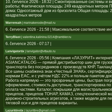
10. července 2026 - 18:32 | Смонтированные системы и
работы: Фактическая площадь: 249 квадратных метров 
дома: Одноэтажный дом из бризолита Общая площадь: 
квадратных метров
Warrensah
| marinakenode@mail.ru
6. července 2026 - 21:58 | Максимальное соответствие и
TerryBlast
| valentina.kalinina.0214@rambler.ru
6. července 2026 - 07:17 |
Lanvigatortix
| lanvigator@vttauto.ru
6. července 2026 - 05:56 | Компания «ЛАЗУРИТ» интерне
ASIANCATALOG — прямой дистрибьютор шин для грузо
транспорта без посредников с производств КНР, Таиланд
Все шины снабжена знак «Честный ЗНАК», сертифицир
нормам ЕАС, и с учётом НДС 22% и полным пакетом док
Работа напрямую — это прозрачные цены, быстрая погр
оформление, стоимость доступные, транспортировка по 
оплата частями. Каталог: покрышки для магистральников
прицепов, прицепов ТОНАР, КАМАЗ, спецтехнической м
дорожно-строительных агрегатов, а также модели для пе
тяговой оси и для прицепов варианты.
Lazurittiretix
| lazurittire@gmail.com