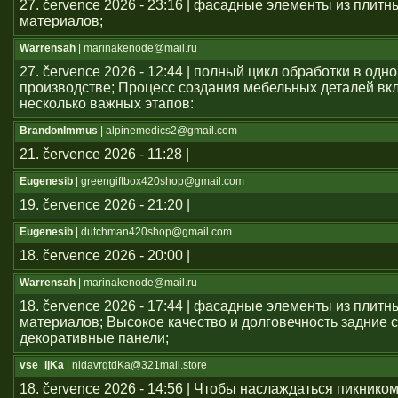
27. července 2026 - 23:16 | фасадные элементы из плитн
материалов;
Warrensah
| marinakenode@mail.ru
27. července 2026 - 12:44 | полный цикл обработки в одн
производстве; Процесс создания мебельных деталей вкл
несколько важных этапов:
BrandonImmus
| alpinemedics2@gmail.com
21. července 2026 - 11:28 |
Eugenesib
| greengiftbox420shop@gmail.com
19. července 2026 - 21:20 |
Eugenesib
| dutchman420shop@gmail.com
18. července 2026 - 20:00 |
Warrensah
| marinakenode@mail.ru
18. července 2026 - 17:44 | фасадные элементы из плитн
материалов; Высокое качество и долговечность задние с
декоративные панели;
vse_ljKa
| nidavrgtdKa@321mail.store
18. července 2026 - 14:56 | Чтобы наслаждаться пикником