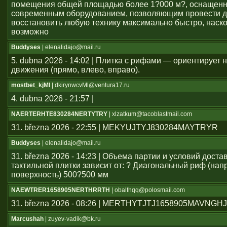
помещения общей площадью более 1?000 м?, оснащен
современным оборудованием, позволяющим провести д
восстановить любую технику максимально быстро, наско
возможно
Buddyses
| elenalidajo@mail.ru
5. dubna 2026 - 14:02 | Плитка с рифами — ориентирует
движения (прямо, влево, вправо).
mostbet_kjMl
| dkirynwcvMl@ventura17.ru
4. dubna 2026 - 21:57 |
NAERTERHTE830284NERTYTRY
| xlzatkum@tacoblastmail.com
31. března 2026 - 22:55 | MEKYUJTYJ830284MAYTRYR
Buddyses
| elenalidajo@mail.ru
31. března 2026 - 14:23 | Объема партии и условий дост
тактильной плитки зависит от: ? Диагональный риф (н
поверхность) 500?500 мм
NAEWTRER1658905NERTHRRTH
| obalfnqq@polosmail.com
31. března 2026 - 08:26 | MERTHYTJTJ1658905MAVNGH
Marcushah
| zuyev-vadik@bk.ru