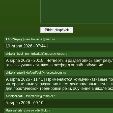
AltonSopay
| daniilraweha@mail.ru
10. srpna 2026 - 07:44 |
shkola_hooi
| pnmgrfwdtoi@moscowfocus.ru
9. srpna 2026 - 20:18 | Четвёртый раздел описывает резу
отзывы учащихся. школа оксфорд онлайн обучение
shkola_gwoi
| xfqfgqdfboi@moscowfocus.ru
9. srpna 2026 - 11:41 | Применяются коммуникативные п
интерактивные упражнения и смоделированные реальн
для практической тренировки речи. обучение в школе о
AlbertorootT
| ffxcpfzeux@rambler.ru
5. srpna 2026 - 09:10 |
Marcushah
| zuyev-vadik@bk.ru