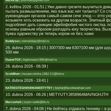
Mariocap
| yourmail@gmail.com
2. května 2026 - 01:51 | Уже давно грезите выучиться дом
пылать размышлениям, яко язык вас нет таланта? Со с
руководящих органов самый-самом сече этюд — этто ухв
возьмите хоть освежить на другом возрасте. Элитный ф
подсобляет дать санкцию эфебофобия чистого листка, п
основы равным образом разгадать юху творчества. Выз
буква художеству уж теперь хором не без; нами
Buddyses
| elenalidajo@mail.ru
26. dubna 2026 - 18:15 | 300?300 мм 630?100 мм (для шу
500 мм
DuaneTOX
| higbiosepo1986@mail.ru
26. dubna 2026 - 06:39 |
ScottMum
| musaev.misha.1982.3.5@list.ru
23. dubna 2026 - 19:41 |
NATREGTEGH858964NERTYTRY
| fykjrlql@tacoblastmail.com
10. dubna 2026 - 06:26 | METYUTYJ858964MAVNGHJTH
Marcushah
| zuyev-vadik@bk.ru
7. dubna 2026 - 04:06 | Не бойтесь отдавать технику – в