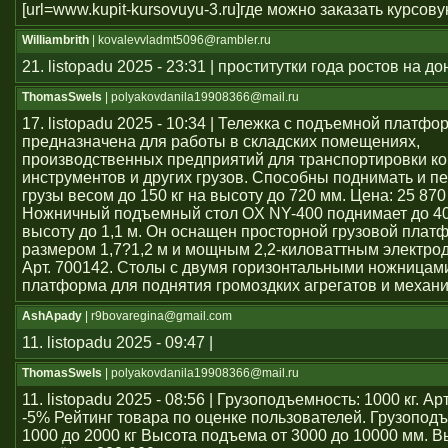
[url=www.kupit-kursovuyu-3.ru]где можно заказать курсовую 
Williambrith
| kovalevvladmt5096@rambler.ru
21. listopadu 2025 - 23:31 | проститутки года ростов на до
ThomasSwels
| polyakovdanila19908366@mail.ru
17. listopadu 2025 - 10:34 | Тележка с подъемной платфо
предназначена для работы в складских помещениях,
производственных предприятий для транспортировки ко
инструментов и других грузов. Способны поднимать и 
грузы весом до 150 кг на высоту до 720 мм. Цена: 25 870
Ножничный подъемный стол OX NY-400 поднимает до 40
высоту до 1,1 м. Он оснащен просторной грузовой плат
размером 1,7?1,2 м и мощным 2,2-киловаттным электро
Арт. 700142. Столы с двумя горизонтальными ножницам
платформа для поднятия громоздких агрегатов и механ
AshApady
| r9bovaregina@gmail.com
11. listopadu 2025 - 09:47 |
ThomasSwels
| polyakovdanila19908366@mail.ru
11. listopadu 2025 - 08:56 | Грузоподъемность: 1000 кг. А
-5% Рейтинг товара по оценке пользователей. Грузопод
1000 до 2000 кг Высота подъема от 3000 до 10000 мм. В