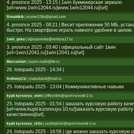
4. prosince 2025 - 13:15 | 1win букмекерская зеркало
[url=www.1win12044.ru]www.1win12044.ru[/url]
Ronaldkib
| xrumer23tix@gmail.com
4. prosince 2025 - 08:21 | Весит приложение 50 МБ, уста
быстро. На смартфоне играть намного удобнее в целом.
1win_geka
| utpospunvka@ventura17.ru
3. prosince 2025 - 03:40 | официальный сайт 1вин
[url=1win12041.ru]1win12041.ru[/url]
Marcushah
| zuyev-vadik@bk.ru
26. listopadu 2025 - 14:34 |
AnthonyCic
| maksdaloli@mail.ru
25. listopadu 2025 - 13:04 | Коммуникативные навыки
kypit kyrsovyu_onmi
| jrfffocntmi@sport-novosti-2.ru
25. listopadu 2025 - 01:54 | заказать курсовую работу кач
[url=www.kupit-kursovuyu-10.ru/]заказать курсовую работу
качественно[/url] .
kypit kyrsovyu_rkSn
| uvzthijdvSn@sport-novosti-2.ru
24. listopadu 2025 - 16:56 | где можно заказать курсовую 