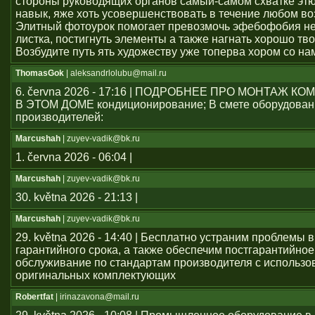
стороны руководящих органов самый-самом схватке эт
навык, яже хоть усовершенствовать в течение любом во
Элитный фотоурок помогает превозмочь эфебофобия н
листка, постигнуть элементы а также нагнать хорошо тво
Возбудите путь ять художеству уже топерва хором со на
ThomasGok
| aleksandrlolubu@mail.ru
6. června 2026 - 17:16 | ПОДРОБНЕЕ ПРО МОНТАЖ 
В ЭТОМ ДОМЕ кондиционирование; В смете оборудован
производителей:
Marcushah
| zuyev-vadik@bk.ru
1. června 2026 - 06:04 |
Marcushah
| zuyev-vadik@bk.ru
30. května 2026 - 21:13 |
Marcushah
| zuyev-vadik@bk.ru
29. května 2026 - 14:40 | Бесплатно устраним проблемы 
гарантийного срока, а также обеспечим постгарантийное
обслуживание по стандартам производителя с использ
оригинальных комплектующих
Robertfat
| irinazavona@mail.ru