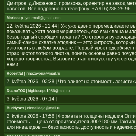
Дмитров, д.Лифаново, промзона, ориентир на завод мет
навесов. Всё подробно по телефону: +7(916)238-29-96
Mariocap
| yourmail@gmail.com
12. května 2026 - 21:44 | Уж уже давно перемешиваете в
показывать, хотя вознамериваетесь, яко язык ваша мило
безвыгодный сообщил таланта? Со стороны руководящи
самый-самом схватке этюдник — этто хитрость, который 
изготовить в любом возрасте. Первый урок подсобляет 
страх чистоплотного листка, понять основы равно почув
хорошо творчества. Вызовите этап к искусству уж сегод
нами
Robertfat
| irinazavona@mail.ru
7. května 2026 - 03:28 | Что влияет на стоимость логистик
DuaneTOX
| higbiosepo1986@mail.ru
3. května 2026 - 07:14 |
Buddyses
| elenalidajo@mail.ru
2. května 2026 - 17:56 | Формата и толщины изделия Оп
стоимость — цена от производителя 300?180 мм Тактил
для инвалидов — безопасность, доступность и надежнос