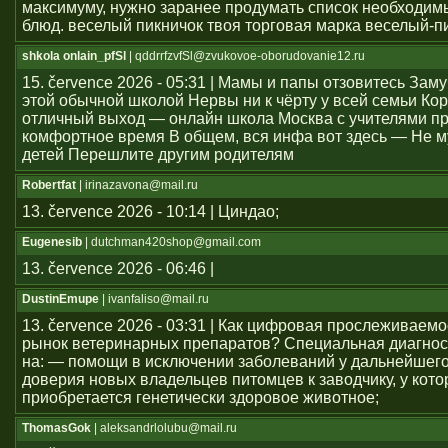
максимуму, нужно заранее продумать список необходим
блюд. веселый пикничок твоя торговая марка веселый-п
shkola onlain_pfSl
| qddrrfzvfSl@zvukovoe-oborudovanie12.ru
15. července 2026 - 05:31 | Мамы и папы отзовитесь Зам
этой обычной школой Нервы ни к чёрту у всей семьи Ко
отличный выход — онлайн школа Москва с учителями п
комфортное время В общем, вся инфа вот здесь — Не м
детей Перешлите другим родителям
Robertfat
| irinazavona@mail.ru
13. července 2026 - 10:14 | Циндао;
Eugenesib
| dutchman420shop@gmail.com
13. července 2026 - 06:46 |
DustinEmupe
| ivanfaliso@mail.ru
13. července 2026 - 03:31 | Как цифровая прослеживаем
рынок ветеринарных препаратов? Специальная диагнос
на: — помощи в исключении заболеваний у дальнейшего
доверия новых владельцев питомцев к заводчику, у кото
приобретается генетически здоровое животное;
ThomasGok
| aleksandrlolubu@mail.ru