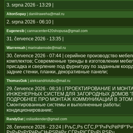
3. srpna 2026 - 13:29 |
AltonSopay
| daniilraweha@mail.ru
2. srpna 2026 - 06:10 |
Eugenesib
| cannacenter420shopusa@gmail.com
31. července 2026 - 13:35 |
Warrensah
| marinakenode@mail.ru
30. července 2026 - 07:44 | серийное производство мебе
комплектов; Современные тренды в изготовлении мебе
присадка и сверление под фурнитуру по заданным коор
задние стенки, планки, декоративные панели;
ThomasGok
| aleksandrlolubu@mail.ru
29. července 2026 - 08:16 | ПРОЕКТИРОВАНИЕ И МОН
ИНЖЕНЕРНЫХ СИСТЕМ ДЛЯ ЗАГОРОДНЫХ ДОМОВ "
ПОДРОБНЕЕ ПРО МОНТАЖ КОММУНИКАЦИЙ В ЭТОМ
Смонтированные системы и выполненные работы:
кондиционирование;
RandyDat
| osliastiender@gmail.com
28. července 2026 - 23:24 | РљС‚Рѕ СЃС‚Р°Р»РєРёРІР°
РѕР»РѕРґРёР»СЊРЅРёРє СЃРѕРІСЃРµРј РЅРµ