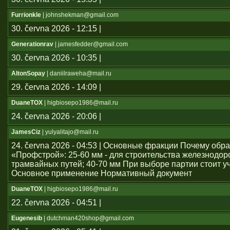
Furrionkle
| johnshekman@gmail.com
30. června 2026 - 12:15 |
Generationrav
| jamesfedder@gmail.com
30. června 2026 - 10:35 |
AltonSopay
| daniilraweha@mail.ru
29. června 2026 - 14:09 |
DuaneTOX
| higbiosepo1986@mail.ru
24. června 2026 - 20:06 |
JamesCiz
| yulyalitajo@mail.ru
24. června 2026 - 04:53 | Основные фракции Почему обр
«Профстрой»: 25-60 мм - для строительства железнодо
трамвайных путей; 40-70 мм При выборе партии стоит у
Основное применение Нормативный документ
DuaneTOX
| higbiosepo1986@mail.ru
22. června 2026 - 04:51 |
Eugenesib
| dutchman420shop@gmail.com