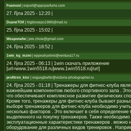
Foamool
| export@sppcparfums.com
27. října 2025 - 12:20 |
DuaneTOX
| higbiosepo1986@mail.ru
25. října 2025 - 15:02 |
Weaponafw
| yee.chow@gmail.com
24. října 2025 - 18:52 |
1win_kg_mzmi
| eppeahyxhmi@ventura17.ru
24. října 2025 - 06:13 | 1win скачать приложение
[url=www.1win5518.ru]www.1win5518.ru[/url]
profitren_ktsr
| vngusgbwfsr@victoria-photographer.ru
24. října 2025 - 01:18 | Тренажеры для фитнес-клуба явл
важнейшим компонентом любого спортивного зала . Это 
что обеспечивают комплексное развитие физических сп
Кроме того, тренажеры для фитнес-клуба бывают разных
выборе тренажеров для фитнес-клуба необходимо учит
несколько факторов . Это включает в себя определение
выделенного на покупку тренажеров. Также необходимо
эксплуатационные характеристики тренажеров . можно 
оборудование для различных видов тренировок . Напри