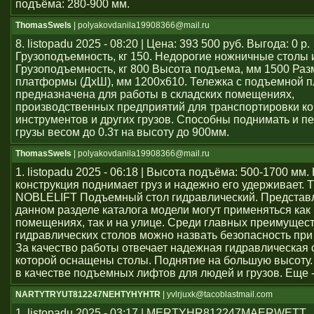
подъёма: 280-900 мм.
ThomasSwels
| polyakovdanila19908366@mail.ru
8. listopadu 2025 - 08:20 | Цена: 393 500 руб. Выгода: 0 р.
Грузоподъемность, кг 150. Недорогие ножничные столы 
Грузоподъемность, кг 800 Высота подъема, мм 1500 Раз
платформы (ДхШ), мм 1200x610. Тележка с подъемной 
предназначена для работы в складских помещениях,
производственных предприятий для транспортировки ко
инструментов и других грузов. Способны поднимать и 
грузы весом до 0.3т на высоту до 900мм.
ThomasSwels
| polyakovdanila19908366@mail.ru
1. listopadu 2025 - 06:18 | Высота подъёма: 500-1700 мм
конструкция поднимает груз и надежно его удерживает. 
NOBLELIFT Подъемный стол гидравлический. Представ
данном разделе каталога модели могут применяться как
помещениях, так и на улице. Среди главных преимущес
гидравлических столов можно назвать безопасность при
За качество работы отвечает надежная гидравлическая 
которой оснащены столы. Поднятие на большую высоту.
в качестве подъемных лифтов для людей и грузов. Еще 
NARTYTRYUT812247NEHTYHYHTR
| yvlrjuxk@tacoblastmail.com
1. listopadu 2025 - 03:17 | MERTYHR812247MAERWETT