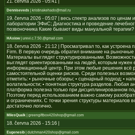
21. června 2026 - 05:41 |
Denniseveds
| kristinakehado@mail.ru
19. června 2026 - 05:07 | весь спектр анализов по ценам 
лаборатории ЭФиС; Диагностика и проведение лечебно
позвоночника Какие бывают виды мануальной терапии?
HAxiow
| urevi.c.7.50.@gmail.com
18. června 2026 - 21:12 | Просматривал то, как устроен
Firm. В первую очередь обратил внимание на рыночные
Материалы выглядят структурированными. Возможност
выглядят ориентированными на людей, которым нужен
информационный центр. При этом любые решения всё 
самостоятельной оценки рисков. Среди полезных возм
отметить: • рыночные обзоры; • сценарный подход; • на
волатильности; • понятная структура разделов. Любая а
платформа полезна только при дисциплинированном по
Поэтому перед использованием важно самому разобрат
и ограничениях. С точки зрения структуры материалов в
достаточно логично.
MilesQualk
| greengiftbox420shop@gmail.com
18. června 2026 - 15:16 |
Eugenesib
| dutchman420shop@gmail.com