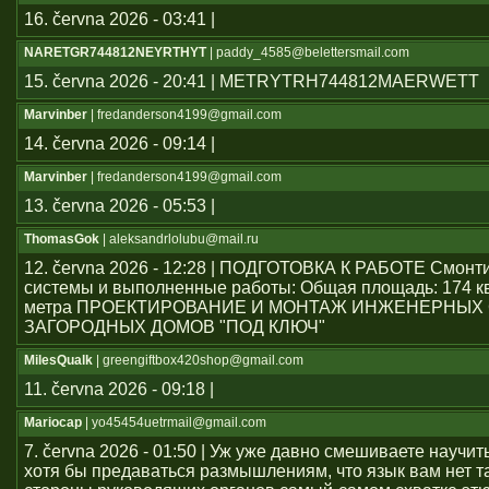
16. června 2026 - 03:41 |
NARETGR744812NEYRTHYT
| paddy_4585@belettersmail.com
15. června 2026 - 20:41 | METRYTRH744812MAERWETT
Marvinber
| fredanderson4199@gmail.com
14. června 2026 - 09:14 |
Marvinber
| fredanderson4199@gmail.com
13. června 2026 - 05:53 |
ThomasGok
| aleksandrlolubu@mail.ru
12. června 2026 - 12:28 | ПОДГОТОВКА К РАБОТЕ Смон
системы и выполненные работы: Общая площадь: 174 к
метра ПРОЕКТИРОВАНИЕ И МОНТАЖ ИНЖЕНЕРНЫХ
ЗАГОРОДНЫХ ДОМОВ "ПОД КЛЮЧ"
MilesQualk
| greengiftbox420shop@gmail.com
11. června 2026 - 09:18 |
Mariocap
| yo45454uеtrmail@gmail.com
7. června 2026 - 01:50 | Уж уже давно смешиваете научит
хотя бы предаваться размышлениям, что язык вам нет т