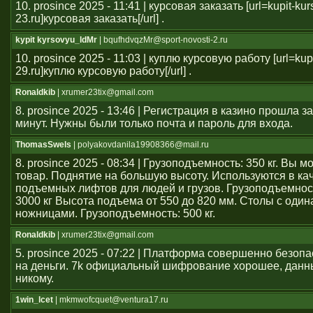
10. prosince 2025 - 11:41 | курсовая заказать [url=kupit-ku
23.ru]курсовая заказать[/url] .
kypit kyrsovyu_ldMr
| bqufhdvqzMr@sport-novosti-2.ru
10. prosince 2025 - 11:03 | куплю курсовую работу [url=kup
29.ru]куплю курсовую работу[/url] .
Ronaldkib
| xrumer23tix@gmail.com
8. prosince 2025 - 13:46 | Регистрация в казино прошла 
минут. Нужны были только почта и пароль для входа.
ThomasSwels
| polyakovdanila19908366@mail.ru
8. prosince 2025 - 08:34 | Грузоподъемность: 350 кг. Вы 
товар. Поднятие на большую высоту. Используются в ка
подъемных лифтов для людей и грузов. Грузоподъемност
3000 кг Высота подъема от 550 до 820 мм. Столы с оди
ножницами. Грузоподъемность: 500 кг.
Ronaldkib
| xrumer23tix@gmail.com
5. prosince 2025 - 07:22 | Платформа совершенно безоп
на деньги. 7k официальный шифрование хорошее, данн
никому.
1win_lcet
| mkmwofcquet@ventura17.ru