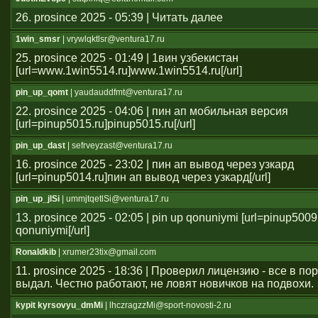
26. prosince 2025 - 05:39 | Читать далее
1win_smsr
| vrywlqktlsr@ventura17.ru
25. prosince 2025 - 01:49 | 1вин узбекистан
[url=www.1win5514.ru]www.1win5514.ru[/url]
pin_up_qomt
| yaudauddfmt@ventura17.ru
22. prosince 2025 - 04:06 | пин ап мобильная версия
[url=pinup5015.ru]pinup5015.ru[/url]
pin_up_dast
| sefrveyzast@ventura17.ru
16. prosince 2025 - 23:02 | пин ап вывод через узкард
[url=pinup5014.ru]пин ап вывод через узкард[/url]
pin_up_jlSi
| ummjtqetlSi@ventura17.ru
13. prosince 2025 - 02:05 | pin up qonuniymi [url=pinup5009
qonuniymi[/url]
Ronaldkib
| xrumer23tix@gmail.com
11. prosince 2025 - 18:36 | Проверил лицензию - все в п
выдал. Честно работают, не ловят новичков на подвохи.
kypit kyrsovyu_dmMi
| lhczragzzMi@sport-novosti-2.ru