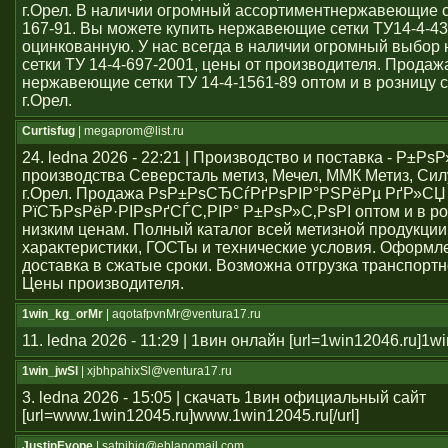
г.Орел. В наличии огромный ассортиментнержавеющие се
167-91. Вы можете купить нержавеющие сетки ТУ14-4-43
оцинкованную. У нас всегда в наличии огромный выбо
сетки ТУ 14-4-697-2001, цены от производителя. Продаж
нержавеющие сетки ТУ 14-4-1561-89 оптом и в розницу с
г.Орел.
Curtisfug
| megaprom@list.ru
24. ledna 2026 - 22:21 | Производство и поставка - Р±РѕР
производства Северсталь метиз, Мечел, ММК Метиз, Сил
г.Орел. Продажа РѕР±РѕСЂСѓРґРѕРІР°РЅРёРµ РґР»СЏ
РїСЂРѕРёР·РІРѕРґСЃС‚РІР° Р±РѕР»С‚РѕРІ оптом и в ро
низким ценам. Полный каталог всей метизной продукции
характеристики, ГОСТы и технические условия. Оформле
доставка в сжатые сроки. Возможна отгрузка транспорт
Цены производителя.
1win_kg_orMr
| aqotafpvnMr@ventura17.ru
11. ledna 2026 - 11:29 | 1вин онлайн [url=1win12046.ru]1win
1win_jwSl
| xjbhpahixSl@ventura17.ru
3. ledna 2026 - 15:05 | скачать 1вин официальный сайт
[url=www.1win12045.ru]www.1win12045.ru[/url]
JustinEvope
| satpihiq@eblanomail.com