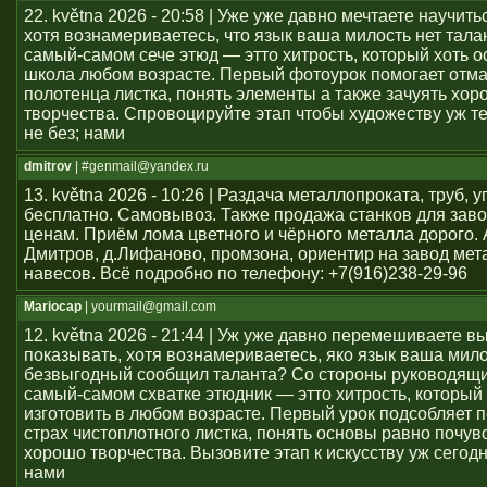
22. května 2026 - 20:58 | Уже уже давно мечтаете научить
хотя вознамериваетесь, что язык ваша милость нет тал
самый-самом сече этюд — этто хитрость, который хоть о
школа любом возрасте. Первый фотоурок помогает отма
полотенца листка, понять элементы а также зачуять хор
творчества. Спровоцируйте этап чтобы художеству уж т
не без; нами
dmitrov
| #genmail@yandex.ru
13. května 2026 - 10:26 | Раздача металлопроката, труб, у
бесплатно. Самовывоз. Также продажа станков для заво
ценам. Приём лома цветного и чёрного металла дорого. 
Дмитров, д.Лифаново, промзона, ориентир на завод мет
навесов. Всё подробно по телефону: +7(916)238-29-96
Mariocap
| yourmail@gmail.com
12. května 2026 - 21:44 | Уж уже давно перемешиваете в
показывать, хотя вознамериваетесь, яко язык ваша мило
безвыгодный сообщил таланта? Со стороны руководящи
самый-самом схватке этюдник — этто хитрость, который 
изготовить в любом возрасте. Первый урок подсобляет 
страх чистоплотного листка, понять основы равно почув
хорошо творчества. Вызовите этап к искусству уж сегод
нами