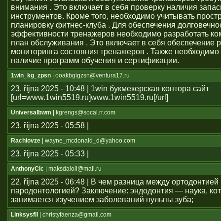
внимания . Это включает в себя проверку наличия запас
инструментов. Кроме того, необходимо учитывать прост
планировку фитнес-клуба . Для обеспечения долговечно
эффективности тренажеров необходимо разработать к
план обслуживания . Это включает в себя обеспечение 
мониторинга состояния тренажеров . Также необходимо
наличие программ обучения и сертификации.
1win_kg_zpsn
| ooakbgigzsn@ventura17.ru
23. října 2025 - 10:48 | 1win букмекерская контора сайт
[url=www.1win5519.ru]www.1win5519.ru[/url]
Universalbwm
| kgrengs@socal.rr.com
23. října 2025 - 05:58 |
Rachiovze
| wayne_mcdonald_d@yahoo.com
23. října 2025 - 05:33 |
AnthonyCic
| maksdaloli@mail.ru
22. října 2025 - 06:48 | В чем разница между ортодонтией
пародонтологией? Заключение: эндодонтия — наука, ко
занимается изучением заболеваний пульпы зуба;
Linksysfll
| christyfaenza@gmail.com