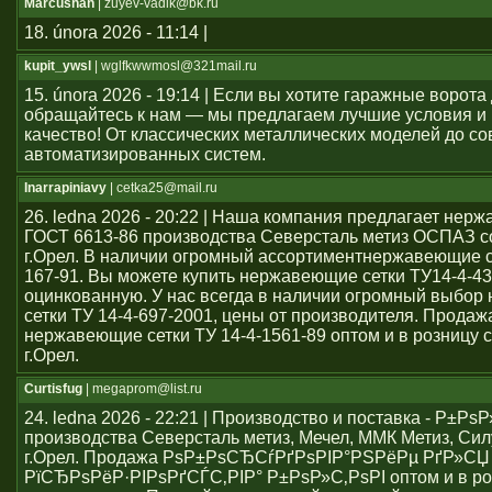
Marcushah
| zuyev-vadik@bk.ru
18. února 2026 - 11:14 |
kupit_ywsl
| wglfkwwmosl@321mail.ru
15. února 2026 - 19:14 | Если вы хотите гаражные ворота 
обращайтесь к нам — мы предлагаем лучшие условия и
качество! От классических металлических моделей до с
автоматизированных систем.
Inarrapiniavy
| cetka25@mail.ru
26. ledna 2026 - 20:22 | Наша компания предлагает нер
ГОСТ 6613-86 производства Северсталь метиз ОСПАЗ с
г.Орел. В наличии огромный ассортиментнержавеющие се
167-91. Вы можете купить нержавеющие сетки ТУ14-4-43
оцинкованную. У нас всегда в наличии огромный выбо
сетки ТУ 14-4-697-2001, цены от производителя. Продаж
нержавеющие сетки ТУ 14-4-1561-89 оптом и в розницу с
г.Орел.
Curtisfug
| megaprom@list.ru
24. ledna 2026 - 22:21 | Производство и поставка - Р±РѕР
производства Северсталь метиз, Мечел, ММК Метиз, Сил
г.Орел. Продажа РѕР±РѕСЂСѓРґРѕРІР°РЅРёРµ РґР»СЏ
РїСЂРѕРёР·РІРѕРґСЃС‚РІР° Р±РѕР»С‚РѕРІ оптом и в ро