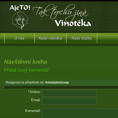
O nás
Naše nabídka
Naše služby
Návštěvní kniha
Přidat nový komentář
Reagovat na příspěvek od:
Annotationsoap
*Jméno:
Email:
Komentář: