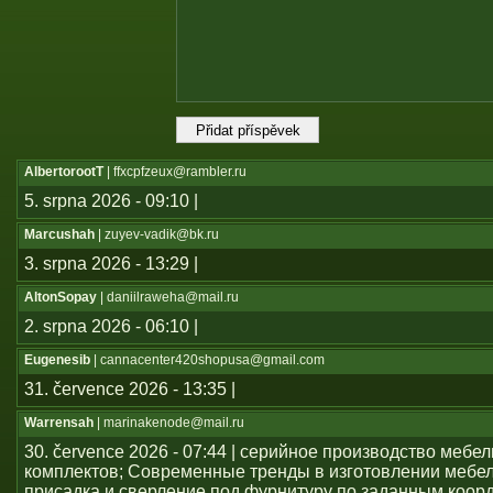
AlbertorootT
| ffxcpfzeux@rambler.ru
5. srpna 2026 - 09:10 |
Marcushah
| zuyev-vadik@bk.ru
3. srpna 2026 - 13:29 |
AltonSopay
| daniilraweha@mail.ru
2. srpna 2026 - 06:10 |
Eugenesib
| cannacenter420shopusa@gmail.com
31. července 2026 - 13:35 |
Warrensah
| marinakenode@mail.ru
30. července 2026 - 07:44 | серийное производство мебе
комплектов; Современные тренды в изготовлении мебе
присадка и сверление под фурнитуру по заданным коор