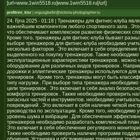
[url=www.1win5518.ru]www.1win5518.ru[/url]
profitren_ktsr
| vngusgbwfsr@victoria-photographer.ru
24. října 2025 - 01:18 | Тренажеры для фитнес-клуба явл
важнейшим компонентом любого спортивного зала . Это 
что обеспечивают комплексное развитие физических сп
Кроме того, тренажеры для фитнес-клуба бывают разных
выборе тренажеров для фитнес-клуба необходимо учит
несколько факторов . Это включает в себя определение
выделенного на покупку тренажеров. Также необходимо
эксплуатационные характеристики тренажеров . можно 
оборудование для различных видов тренировок . Напри
дорожки и эллиптические тренажеры используются для 
тренировок . Кроме того, тренажеры могут быть класси
типу нагрузки . При выборе типа тренажера необходимо
цели тренировок . Это включает в себя анализ безопасно
комфорта тренировок . Также необходимо проверить на
запасных частей и инструментов. необходимо учитывать
повреждений . Это включает в себя наличие четкой инст
руководства по эксплуатации . Кроме того, необходимо 
уровень шума и вибрации . Для обеспечения эффективн
тренажеров необходимо разработать комплексный план 
Это включает в себя обеспечение регулярного монитори
Также необходимо проверить наличие программ поддер
обучения. Установка и обслуживание тренажеров требу