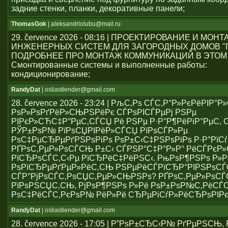
задние стенки, планки, декоративные панели;
ThomasGok
| aleksandrlolubu@mail.ru
29. července 2026 - 08:16 | ПРОЕКТИРОВАНИЕ И МОН
ИНЖЕНЕРНЫХ СИСТЕМ ДЛЯ ЗАГОРОДНЫХ ДОМОВ "
ПОДРОБНЕЕ ПРО МОНТАЖ КОММУНИКАЦИЙ В ЭТОМ
Смонтированные системы и выполненные работы:
кондиционирование;
RandyDat
| osliastiender@gmail.com
28. července 2026 - 23:24 | РљС‚Рѕ СЃС‚Р°Р»РєРёРІР°
РѕР»РѕРґРёР»СЊРЅРёРє СЃРѕРІСЃРµРј РЅРµ
РІРєР»СЋС‡Р°РµС‚СЃСЏ Рё РЅРµ Р·Р°Р¶РёРіР°РµС‚ С
РЎР±РѕР№ РїРѕСЏРІРёР»СЃСЏ РїРѕСЃР»Рµ
РѕС‡РµСЂРµРґРЅРѕРіРѕ РѕР±С‹С‡РЅРѕРіРѕ Р·Р°РїСѓ
РҐРѕС‚РµР»РѕСЃСЊ Р±С‹ СЃРЅР°С‡Р°Р»Р° РёСЃРє
РїСЂРѕСЃС‚С‹Рµ РїСЂРёС‡РёРЅС‹. РњРѕР¶РЅРѕ Р»Р
РѕРїСЂРµРґРµР»РёС‚СЊ РЅРµРёСЃРїСЂР°РІРЅРѕС
СЃР°РјРѕСЃС‚РѕСЏС‚РµР»СЊРЅРѕ? РҐРѕС‚РµР»РѕСЃ
РїРѕРЅСЏС‚СЊ, РјРѕР¶РЅРѕ Р»Рё РѕР±РѕР№С‚РёСЃ
РѕС‡РёСЃС‚РєРѕР№ РёР»Рё СЂРµРіСѓР»РёСЂРѕРІР
RandyDat
| osliastiender@gmail.com
28. července 2026 - 17:05 | Р”РѕР±СЂС‹Р№ РґРµРЅСЊ