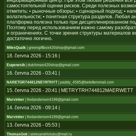
информационный центр. При этом любые решения всё 
самостоятельной оценки рисков. Среди полезных возм
отметить: • рыночные обзоры; • сценарный подход; • на
волатильности; • понятная структура разделов. Любая а
платформа полезна только при дисциплинированном по
Поэтому перед использованием важно самому разобрат
и ограничениях. С точки зрения структуры материалов в
достаточно логично.
MilesQualk
| greengiftbox420shop@gmail.com
18. června 2026 - 15:16 |
Eugenesib
| dutchman420shop@gmail.com
16. června 2026 - 03:41 |
NARETGR744812NEYRTHYT
| paddy_4585@belettersmail.com
15. června 2026 - 20:41 | METRYTRH744812MAERWETT
Marvinber
| fredanderson4199@gmail.com
14. června 2026 - 09:14 |
Marvinber
| fredanderson4199@gmail.com
13. června 2026 - 05:53 |
ThomasGok
| aleksandrlolubu@mail.ru