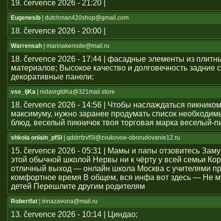
19. července 2026 - 21:20 |
Eugenesib
| dutchman420shop@gmail.com
18. července 2026 - 20:00 |
Warrensah
| marinakenode@mail.ru
18. července 2026 - 17:44 | фасадные элементы из плитн
материалов; Высокое качество и долговечность задние с
декоративные панели;
vse_ljKa
| nidavrgtdKa@321mail.store
18. července 2026 - 14:56 | Чтобы наслаждаться пикником
максимуму, нужно заранее продумать список необходим
блюд. веселый пикничок твоя торговая марка веселый-п
shkola onlain_pfSl
| qddrrfzvfSl@zvukovoe-oborudovanie12.ru
15. července 2026 - 05:31 | Мамы и папы отзовитесь Зам
этой обычной школой Нервы ни к чёрту у всей семьи Ко
отличный выход — онлайн школа Москва с учителями п
комфортное время В общем, вся инфа вот здесь — Не м
детей Перешлите другим родителям
Robertfat
| irinazavona@mail.ru
13. července 2026 - 10:14 | Циндао;