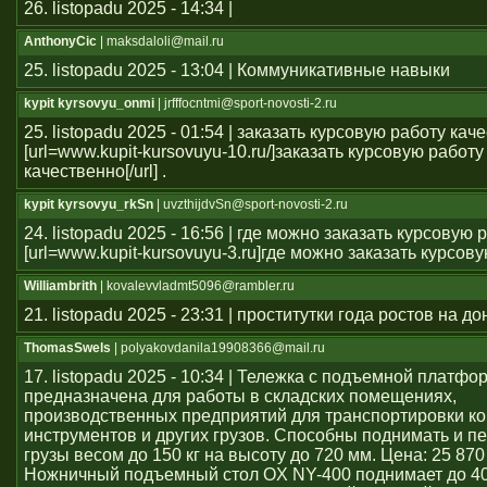
26. listopadu 2025 - 14:34 |
AnthonyCic
| maksdaloli@mail.ru
25. listopadu 2025 - 13:04 | Коммуникативные навыки
kypit kyrsovyu_onmi
| jrfffocntmi@sport-novosti-2.ru
25. listopadu 2025 - 01:54 | заказать курсовую работу кач
[url=www.kupit-kursovuyu-10.ru/]заказать курсовую работу
качественно[/url] .
kypit kyrsovyu_rkSn
| uvzthijdvSn@sport-novosti-2.ru
24. listopadu 2025 - 16:56 | где можно заказать курсовую 
[url=www.kupit-kursovuyu-3.ru]где можно заказать курсовую 
Williambrith
| kovalevvladmt5096@rambler.ru
21. listopadu 2025 - 23:31 | проститутки года ростов на до
ThomasSwels
| polyakovdanila19908366@mail.ru
17. listopadu 2025 - 10:34 | Тележка с подъемной платфо
предназначена для работы в складских помещениях,
производственных предприятий для транспортировки ко
инструментов и других грузов. Способны поднимать и 
грузы весом до 150 кг на высоту до 720 мм. Цена: 25 870
Ножничный подъемный стол OX NY-400 поднимает до 40