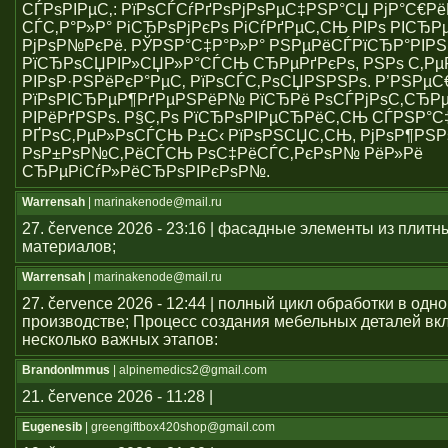
СЃРѕРІРµС‚: РїРѕСЃСѓРґРѕРјРѕРµС‡РЅР°СЏ РјР°С€Р
СЃС‚Р°Р»Р° РіСЂРѕРјРєРѕ РіСѓРґРµС‚СЊ РІРѕ РІСЂР
РјРѕР№РєРё. РЎРЅР°С‡Р°Р»Р° РЅРµРёСЃРїСЂР°РІР
РїСЂРѕСЏРІР»СЏР»Р°СЃСЊ СЂРµРґРєРѕ, РЅРѕ С‚Р
РІРѕР·РЅРёРєР°РµС‚ РїРѕСЃС‚РѕСЏРЅРЅРѕ. Р’РЅРµ
РїРѕРІСЂРµР¶РґРµРЅРёР№ РїСЂРё РѕСЃРјРѕС‚СЂРµ
РІРёРґРЅРѕ. Р§С‚Рѕ РїСЂРѕРІРµСЂРёС‚СЊ СЃРЅР°С
РҐРѕС‚РµР»РѕСЃСЊ Р±С‹ РїРѕРЅСЏС‚СЊ, РјРѕР¶РЅР
РѕР±РѕР№С‚РёСЃСЊ РѕС‡РёСЃС‚РєРѕР№ РёР»Рё
СЂРµРіСѓР»РёСЂРѕРІРєРѕР№.
Warrensah
| marinakenode@mail.ru
27. července 2026 - 23:16 | фасадные элементы из плитн
материалов;
Warrensah
| marinakenode@mail.ru
27. července 2026 - 12:44 | полный цикл обработки в одн
производстве; Процесс создания мебельных деталей вкл
несколько важных этапов:
BrandonImmus
| alpinemedics2@gmail.com
21. července 2026 - 11:28 |
Eugenesib
| greengiftbox420shop@gmail.com