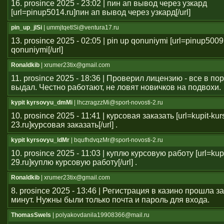
16. prosince 2025 - 23:02 | пин ап вывод через узкард
[url=pinup5014.ru]пин ап вывод через узкард[/url]
pin_up_jlSi
| ummjtqetlSi@ventura17.ru
13. prosince 2025 - 02:05 | pin up qonuniymi [url=pinup5009
qonuniymi[/url]
Ronaldkib
| xrumer23tix@gmail.com
11. prosince 2025 - 18:36 | Проверил лицензию - все в п
выдал. Честно работают, не ловят новичков на подвохи.
kypit kyrsovyu_dmMi
| lhczragzzMi@sport-novosti-2.ru
10. prosince 2025 - 11:41 | курсовая заказать [url=kupit-ku
23.ru]курсовая заказать[/url] .
kypit kyrsovyu_ldMr
| bqufhdvqzMr@sport-novosti-2.ru
10. prosince 2025 - 11:03 | куплю курсовую работу [url=kup
29.ru]куплю курсовую работу[/url] .
Ronaldkib
| xrumer23tix@gmail.com
8. prosince 2025 - 13:46 | Регистрация в казино прошла 
минут. Нужны были только почта и пароль для входа.
ThomasSwels
| polyakovdanila19908366@mail.ru