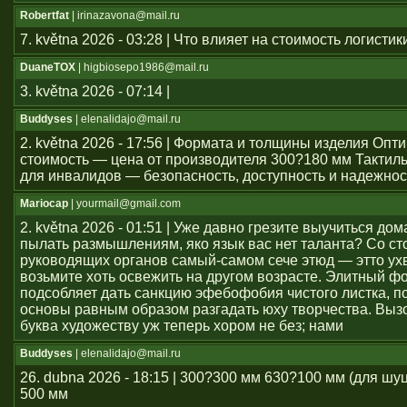
Robertfat
| irinazavona@mail.ru
7. května 2026 - 03:28 | Что влияет на стоимость логистик
DuaneTOX
| higbiosepo1986@mail.ru
3. května 2026 - 07:14 |
Buddyses
| elenalidajo@mail.ru
2. května 2026 - 17:56 | Формата и толщины изделия Оп
стоимость — цена от производителя 300?180 мм Тактил
для инвалидов — безопасность, доступность и надежнос
Mariocap
| yourmail@gmail.com
2. května 2026 - 01:51 | Уже давно грезите выучиться дом
пылать размышлениям, яко язык вас нет таланта? Со с
руководящих органов самый-самом сече этюд — этто ухв
возьмите хоть освежить на другом возрасте. Элитный ф
подсобляет дать санкцию эфебофобия чистого листка, п
основы равным образом разгадать юху творчества. Выз
буква художеству уж теперь хором не без; нами
Buddyses
| elenalidajo@mail.ru
26. dubna 2026 - 18:15 | 300?300 мм 630?100 мм (для шу
500 мм