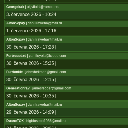
Georgekak
| ukjvtfolsi@rambler.ru
3. července 2026 - 10:24 |
AltonSopay
| daniilraweha@mail.ru
1. července 2026 - 17:16 |
AltonSopay
| daniilraweha@mail.ru
30. června 2026 - 17:28 |
Fortressdxd
| yamiloyola@icloud.com
30. června 2026 - 15:35 |
Furrionkle
| johnshekman@gmail.com
30. června 2026 - 12:15 |
Generationrav
| jamesfedder@gmail.com
30. června 2026 - 10:35 |
AltonSopay
| daniilraweha@mail.ru
29. června 2026 - 14:09 |
DuaneTOX
| higbiosepo1986@mail.ru