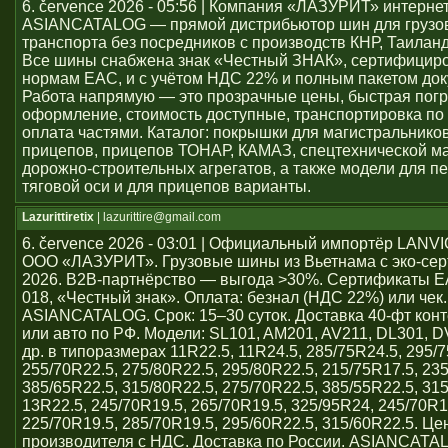
6. července 2026 - 05:56 | Компания «ЛАЗУРИТ» интерне
ASIANCATALOG — прямой дистрибьютор шин для грузо
транспорта без посредников с производств КНР, Таиланд
Все шины снабжена знак «Честный ЗНАК», сертифицир
нормам ЕАС, и с учётом НДС 22% и полным пакетом док
Работа напрямую — это прозрачные цены, быстрая погр
оформление, стоимость доступные, транспортировка по 
оплата частями. Каталог: покрышки для магистральников
прицепов, прицепов ТОНАР, КАМАЗ, спецтехнической м
дорожно-строительных агрегатов, а также модели для пе
тяговой оси и для прицепов варианты.
Lazurittiretix
| lazurittire@gmail.com
6. července 2026 - 03:01 | Официальный импортёр LAN
ООО «ЛАЗУРИТ». Грузовые шины из Вьетнама с эко-се
2026. B2B-партнёрство — выгода >30%. Сертификаты 
018, «Честный знак». Оплата: безнал (НДС 22%) или чек
ASIANCATALOG. Срок: 15–30 суток. Доставка 40-фт кон
или авто по РФ. Модели: SL101, AM201, AV211, DL301, 
др. в типоразмерах 11R22.5, 11R24.5, 285/75R24.5, 295/7
255/70R22.5, 275/80R22.5, 295/80R22.5, 215/75R17.5, 23
385/65R22.5, 315/80R22.5, 275/70R22.5, 385/55R22.5, 31
13R22.5, 245/70R19.5, 265/70R19.5, 325/95R24, 245/70R1
225/70R19.5, 285/70R19.5, 295/60R22.5, 315/60R22.5. Ц
производителя с НДС. Доставка по России. ASIANCATA