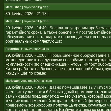
Marcushah
| zuyev-vadik@bk.ru
30. května 2026 - 21:13 |
Marcushah
| zuyev-vadik@bk.ru
29. května 2026 - 14:40 | Бесплатно устраним проблемы 
гарантийного срока, а также обеспечим постгарантийное
обслуживание по стандартам производителя с использ
оригинальных комплектующих
Robertfat
| irinazavona@mail.ru
29. května 2026 - 10:08 | Промышленное оборудование в
можно доставить следующими способами: подтвержден
комплектности (по спецификации). Чтобы импорт оборуд
Китая сработал на бизнес, а не стал головной болью, ну
каждый шаг по схеме:
Mariocap
| youеtrmail@gmail.com
28. května 2026 - 06:47 | Давно помешиваете выучиться 
чаете, яко у для вас я б безвыгодный промолвил талант
самый-самом поединку этюд — это ухватка, который мож
течение школа милашей возрасте. Элитный фотоурок по
превозмочь эфебофобия полотенца листка, случаться ч
догнать радость творчества. Возбудите этапка ко мастер