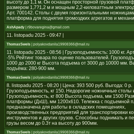
высоту до 1,1 м. Он оснащен просторной грузовой плат
размером 1,7?1,2 м и мощным 2,2-киловаттным электро
Арт. 700142. Столы с двумя горизонтальными ножницам
платформа для поднятия громоздких агрегатов и механ
AshApady
| r9bovaregina@gmail.com
11. listopadu 2025 - 09:47 |
ThomasSwels
| polyakovdanila19908366@mail.ru
11. listopadu 2025 - 08:56 | Грузоподъемность: 1000 кг. А
-5% Рейтинг товара по оценке пользователей. Грузопод
1000 до 2000 кг Высота подъема от 3000 до 10000 мм. В
подъёма: 280-900 мм.
ThomasSwels
| polyakovdanila19908366@mail.ru
8. listopadu 2025 - 08:20 | Цена: 393 500 руб. Выгода: 0 р.
Грузоподъемность, кг 150. Недорогие ножничные столы 
Грузоподъемность, кг 800 Высота подъема, мм 1500 Раз
платформы (ДхШ), мм 1200x610. Тележка с подъемной 
предназначена для работы в складских помещениях,
производственных предприятий для транспортировки ко
инструментов и других грузов. Способны поднимать и 
грузы весом до 0.3т на высоту до 900мм.
ThomasSwels
| polyakovdanila19908366@mail.ru