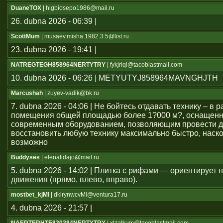
DuaneTOX
| higbiosepo1986@mail.ru
26. dubna 2026 - 06:39 |
ScottMum
| musaev.misha.1982.3.5@list.ru
23. dubna 2026 - 19:41 |
NATREGTEGH858964NERTYTRY
| fykjrlql@tacoblastmail.com
10. dubna 2026 - 06:26 | METYUTYJ858964MAVNGHJTH
Marcushah
| zuyev-vadik@bk.ru
7. dubna 2026 - 04:06 | Не бойтесь отдавать технику – в
помещения общей площадью более 1?000 м?, оснащен
современным оборудованием, позволяющим провести д
восстановить любую технику максимально быстро, наско
возможно
Buddyses
| elenalidajo@mail.ru
5. dubna 2026 - 14:02 | Плитка с рифами — ориентирует
движения (прямо, влево, вправо).
mostbet_kjMl
| dkirynwcvMl@ventura17.ru
4. dubna 2026 - 21:57 |