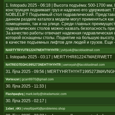
1. listopadu 2025 - 06:18 | Высота подъёма: 500-1700 мм
конструкция поднимает груз и надежно его удерживает. 
NOBLELIFT Подъемный стол гидравлический. Представ
данном разделе каталога модели могут применяться как
помещениях, так и на улице. Среди главных преимущес
гидравлических столов можно назвать безопасность при
За качество работы отвечает надежная гидравлическая 
которой оснащены столы. Поднятие на большую высоту.
в качестве подъемных лифтов для людей и грузов. Еще 
NARTYTRYUT812247NEHTYHYHTR
| yvlrjuxk@tacoblastmail.com
1. listopadu 2025 - 03:17 | MERTYHR812247MAERWETT
NATREGTEGH1995273NEHTYHYHTR
| uwrxxyah@tacoblastmail.com
31. října 2025 - 09:56 | MERTYHRTHYHT1995273MAVN
Vortexzet
| gcarr8970@gmail.com
30. října 2025 - 11:33 |
Flashpaqlvq
| mark.kelly@stradamusic.com
30. října 2025 - 02:17 |
1xbet_riKt
| vrwylfzpeKt@problemno.shop