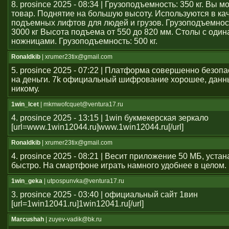
8. prosince 2025 - 08:34 | Грузоподъемность: 350 кг. Вы 
товар. Поднятие на большую высоту. Используются в ка
подъемных лифтов для людей и грузов. Грузоподъемност
3000 кг Высота подъема от 550 до 820 мм. Столы с оди
ножницами. Грузоподъемность: 500 кг.
Ronaldkib
| xrumer23tix@gmail.com
5. prosince 2025 - 07:22 | Платформа совершенно безоп
на деньги. 7k официальный шифрование хорошее, данн
никому.
1win_lcet
| mkmwofcquet@ventura17.ru
4. prosince 2025 - 13:15 | 1win букмекерская зеркало
[url=www.1win12044.ru]www.1win12044.ru[/url]
Ronaldkib
| xrumer23tix@gmail.com
4. prosince 2025 - 08:21 | Весит приложение 50 МБ, уста
быстро. На смартфоне играть намного удобнее в целом.
1win_geka
| utpospunvka@ventura17.ru
3. prosince 2025 - 03:40 | официальный сайт 1вин
[url=1win12041.ru]1win12041.ru[/url]
Marcushah
| zuyev-vadik@bk.ru