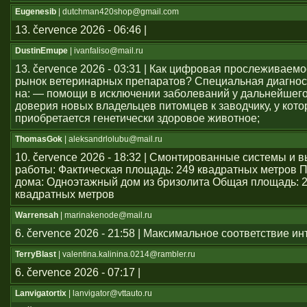
Eugenesib
| dutchman420shop@gmail.com
13. července 2026 - 06:46 |
DustinEmupe
| ivanfaliso@mail.ru
13. července 2026 - 03:31 | Как цифровая прослеживаем
рынок ветеринарных препаратов? Специальная диагнос
на: — помощи в исключении заболеваний у дальнейшего
доверия новых владельцев питомцев к заводчику, у кото
приобретается генетически здоровое животное;
ThomasGok
| aleksandrlolubu@mail.ru
10. července 2026 - 18:32 | Смонтированные системы и
работы: Фактическая площадь: 249 квадратных метров 
дома: Одноэтажный дом из бризолита Общая площадь: 
квадратных метров
Warrensah
| marinakenode@mail.ru
6. července 2026 - 21:58 | Максимальное соответствие и
TerryBlast
| valentina.kalinina.0214@rambler.ru
6. července 2026 - 07:17 |
Lanvigatortix
| lanvigator@vttauto.ru