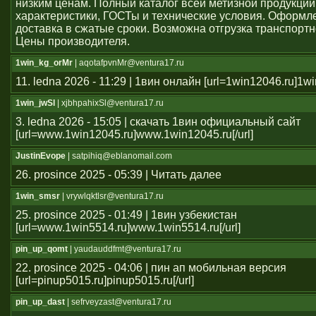
низким ценам. Полный каталог всей метизной продукции
характеристики, ГОСТы и технические условия. Оформле
доставка в сжатые сроки. Возможна отгрузка транспорт
Цены производителя.
1win_kg_orMr
| aqotafpvnMr@ventura17.ru
11. ledna 2026 - 11:29 | 1вин онлайн [url=1win12046.ru]1win
1win_jwSl
| xjbhpahixSl@ventura17.ru
3. ledna 2026 - 15:05 | скачать 1вин официальный сайт
[url=www.1win12045.ru]www.1win12045.ru[/url]
JustinEvope
| satpihiq@eblanomail.com
26. prosince 2025 - 05:39 | Читать далее
1win_smsr
| vrywlqktlsr@ventura17.ru
25. prosince 2025 - 01:49 | 1вин узбекистан
[url=www.1win5514.ru]www.1win5514.ru[/url]
pin_up_qomt
| yaudauddfmt@ventura17.ru
22. prosince 2025 - 04:06 | пин ап мобильная версия
[url=pinup5015.ru]pinup5015.ru[/url]
pin_up_dast
| sefrveyzast@ventura17.ru