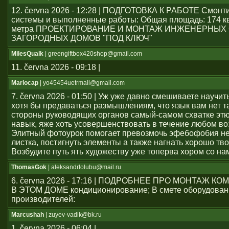
12. června 2026 - 12:28 | ПОДГОТОВКА К РАБОТЕ Смон
системы и выполненные работы: Общая площадь: 174 к
метра ПРОЕКТИРОВАНИЕ И МОНТАЖ ИНЖЕНЕРНЫХ
ЗАГОРОДНЫХ ДОМОВ "ПОД КЛЮЧ"
MilesQualk
| greengiftbox420shop@gmail.com
11. června 2026 - 09:18 |
Mariocap
| yo45454uеtrmail@gmail.com
7. června 2026 - 01:50 | Уж уже давно смешиваете научит
хотя бы предаваться размышлениям, что язык вам нет т
стороны руководящих органов самый-самом схватке эт
навык, яже хоть усовершенствовать в течение любом во
Элитный фотоурок помогает превозмочь эфебофобия н
листка, постигнуть элементы а также нагнать хорошо тво
Возбудите путь ять художеству уже топерва хором со на
ThomasGok
| aleksandrlolubu@mail.ru
6. června 2026 - 17:16 | ПОДРОБНЕЕ ПРО МОНТАЖ 
В ЭТОМ ДОМЕ кондиционирование; В смете оборудован
производителей:
Marcushah
| zuyev-vadik@bk.ru
1. června 2026 - 06:04 |