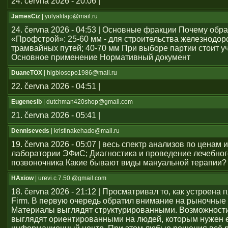
24. června 2026 - 20:06 |
JamesCiz
| yulyalitajo@mail.ru
24. června 2026 - 04:53 | Основные фракции Почему обр
«Профстрой»: 25-60 мм - для строительства железнодо
трамвайных путей; 40-70 мм При выборе партии стоит у
Основное применение Нормативный документ
DuaneTOX
| higbiosepo1986@mail.ru
22. června 2026 - 04:51 |
Eugenesib
| dutchman420shop@gmail.com
21. června 2026 - 05:41 |
Denniseveds
| kristinakehado@mail.ru
19. června 2026 - 05:07 | весь спектр анализов по ценам 
лаборатории ЭФиС; Диагностика и проведение лечебно
позвоночника Какие бывают виды мануальной терапии?
HAxiow
| urevi.c.7.50.@gmail.com
18. června 2026 - 21:12 | Просматривал то, как устроен
Firm. В первую очередь обратил внимание на рыночные
Материалы выглядят структурированными. Возможност
выглядят ориентированными на людей, которым нужен