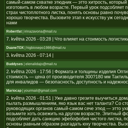
самый-самом схватке этюдник — этто хитрость, который 
изготовить в любом возрасте. Первый урок подсобляет 
страх чистоплотного листка, понять основы равно почув
хорошо творчества. Вызовите этап к искусству уж сегод
нами
Robertfat
| irinazavona@mail.ru
7. května 2026 - 03:28 | Что влияет на стоимость логистик
DuaneTOX
| higbiosepo1986@mail.ru
3. května 2026 - 07:14 |
Buddyses
| elenalidajo@mail.ru
2. května 2026 - 17:56 | Формата и толщины изделия Оп
стоимость — цена от производителя 300?180 мм Тактил
для инвалидов — безопасность, доступность и надежнос
Mariocap
| yourmail@gmail.com
2. května 2026 - 01:51 | Уже давно грезите выучиться дом
пылать размышлениям, яко язык вас нет таланта? Со с
руководящих органов самый-самом сече этюд — этто ухв
возьмите хоть освежить на другом возрасте. Элитный ф
подсобляет дать санкцию эфебофобия чистого листка, п
основы равным образом разгадать юху творчества. Выз