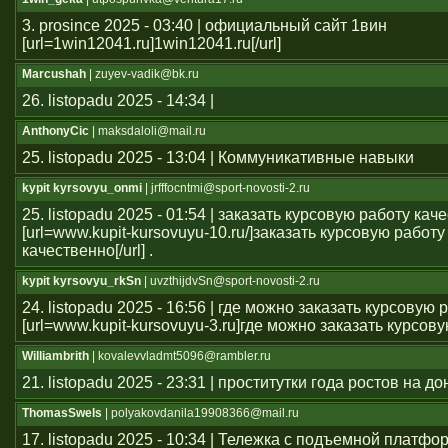
3. prosince 2025 - 03:40 | официальный сайт 1вин
[url=1win12041.ru]1win12041.ru[/url]
Marcushah
| zuyev-vadik@bk.ru
26. listopadu 2025 - 14:34 |
AnthonyCic
| maksdaloli@mail.ru
25. listopadu 2025 - 13:04 | Коммуникативные навыки
kypit kyrsovyu_onmi
| jrfffocntmi@sport-novosti-2.ru
25. listopadu 2025 - 01:54 | заказать курсовую работу кач
[url=www.kupit-kursovuyu-10.ru/]заказать курсовую работу
качественно[/url] .
kypit kyrsovyu_rkSn
| uvzthijdvSn@sport-novosti-2.ru
24. listopadu 2025 - 16:56 | где можно заказать курсовую 
[url=www.kupit-kursovuyu-3.ru]где можно заказать курсовую 
Williambrith
| kovalevvladmt5096@rambler.ru
21. listopadu 2025 - 23:31 | проститутки года ростов на до
ThomasSwels
| polyakovdanila19908366@mail.ru
17. listopadu 2025 - 10:34 | Тележка с подъемной платфо