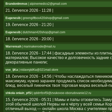
BrandonImmus
| alpinemedics2@gmail.com
21. července 2026 - 11:28 |
Eugenesib
| greengiftbox420shop@gmail.com
19. července 2026 - 21:20 |
Eugenesib
| dutchman420shop@gmail.com
18. července 2026 - 20:00 |
Warrensah
| marinakenode@mail.ru
18. července 2026 - 17:44 | фасадные элементы из плитн
материалов; Высокое качество и долговечность задние с
декоративные панели;
vse_ljKa
| nidavrgtdKa@321mail.store
18. července 2026 - 14:56 | Чтобы наслаждаться пикником
максимуму, нужно заранее продумать список необходим
блюд. веселый пикничок твоя торговая марка веселый-п
shkola onlain_pfSl
| qddrrfzvfSl@zvukovoe-oborudovanie12.ru
15. července 2026 - 05:31 | Мамы и папы отзовитесь Зам
этой обычной школой Нервы ни к чёрту у всей семьи Ко
отличный выход — онлайн школа Москва с учителями п