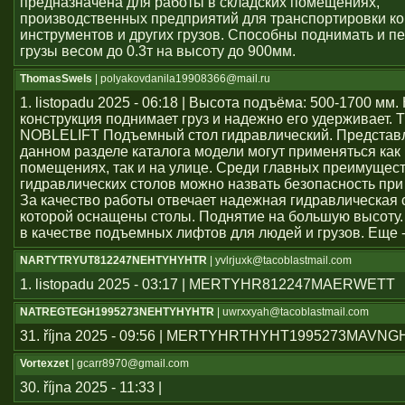
предназначена для работы в складских помещениях,
производственных предприятий для транспортировки ко
инструментов и других грузов. Способны поднимать и 
грузы весом до 0.3т на высоту до 900мм.
ThomasSwels
| polyakovdanila19908366@mail.ru
1. listopadu 2025 - 06:18 | Высота подъёма: 500-1700 мм
конструкция поднимает груз и надежно его удерживает. 
NOBLELIFT Подъемный стол гидравлический. Представ
данном разделе каталога модели могут применяться как
помещениях, так и на улице. Среди главных преимущес
гидравлических столов можно назвать безопасность при
За качество работы отвечает надежная гидравлическая 
которой оснащены столы. Поднятие на большую высоту.
в качестве подъемных лифтов для людей и грузов. Еще 
NARTYTRYUT812247NEHTYHYHTR
| yvlrjuxk@tacoblastmail.com
1. listopadu 2025 - 03:17 | MERTYHR812247MAERWETT
NATREGTEGH1995273NEHTYHYHTR
| uwrxxyah@tacoblastmail.com
31. října 2025 - 09:56 | MERTYHRTHYHT1995273MAVN
Vortexzet
| gcarr8970@gmail.com
30. října 2025 - 11:33 |