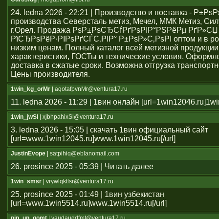
24. ledna 2026 - 22:21 | Производство и поставка - Р±РѕР
производства Северсталь метиз, Мечел, ММК Метиз, Сил
г.Орел. Продажа РѕР±РѕСЂСѓРґРѕРІР°РЅРёРµ РґР»СЏ
РїСЂРѕРёР·РІРѕРґСЃС‚РІР° Р±РѕР»С‚РѕРІ оптом и в ро
низким ценам. Полный каталог всей метизной продукции
характеристики, ГОСТы и технические условия. Оформле
доставка в сжатые сроки. Возможна отгрузка транспорт
Цены производителя.
1win_kg_orMr
| aqotafpvnMr@ventura17.ru
11. ledna 2026 - 11:29 | 1вин онлайн [url=1win12046.ru]1win
1win_jwSl
| xjbhpahixSl@ventura17.ru
3. ledna 2026 - 15:05 | скачать 1вин официальный сайт
[url=www.1win12045.ru]www.1win12045.ru[/url]
JustinEvope
| satpihiq@eblanomail.com
26. prosince 2025 - 05:39 | Читать далее
1win_smsr
| vrywlqktlsr@ventura17.ru
25. prosince 2025 - 01:49 | 1вин узбекистан
[url=www.1win5514.ru]www.1win5514.ru[/url]
pin_up_qomt
| yaudauddfmt@ventura17.ru