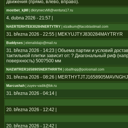
движения (прямо, влево, вправо).
mostbet_kjMl
| dkirynwcvMl@ventura17.ru
4. dubna 2026 - 21:57 |
NAERTERHTE830284NERTYTRY
| xlzatkum@tacoblastmail.com
31. března 2026 - 22:55 | MEKYUJTYJ830284MAYTRYR
Buddyses
| elenalidajo@mail.ru
31. března 2026 - 14:23 | Объема партии и условий дост
тактильной плитки зависит от: ? Диагональный риф (н
поверхность) 500?500 мм
NAEWTRER1658905NERTHRRTH
| obalfnqq@polosmail.com
31. března 2026 - 08:26 | MERTHYTJTJ1658905MAVNGH
Marcushah
| zuyev-vadik@bk.ru
31. března 2026 - 04:14 |
20. března 2026 - 12:42 |
20. března 2026 - 12:42 |