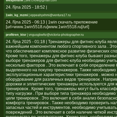
Weaponafw
| yee.chow@gmail.com
24. října 2025 - 18:52 |
1win_kg_mzmi
| eppeahyxhmi@ventura17.ru
24. října 2025 - 06:13 | 1win скачать приложение
[url=www.1win5518.ru]www.1win5518.ru[/url]
profitren_ktsr
| vngusgbwfsr@victoria-photographer.ru
24. října 2025 - 01:18 | Тренажеры для фитнес-клуба явл
важнейшим компонентом любого спортивного зала . Это 
что обеспечивают комплексное развитие физических сп
Кроме того, тренажеры для фитнес-клуба бывают разных
выборе тренажеров для фитнес-клуба необходимо учит
несколько факторов . Это включает в себя определение
выделенного на покупку тренажеров. Также необходимо
эксплуатационные характеристики тренажеров . можно 
оборудование для различных видов тренировок . Напри
дорожки и эллиптические тренажеры используются для 
тренировок . Кроме того, тренажеры могут быть класси
типу нагрузки . При выборе типа тренажера необходимо
цели тренировок . Это включает в себя анализ безопасно
комфорта тренировок . Также необходимо проверить на
запасных частей и инструментов. необходимо учитывать
повреждений . Это включает в себя наличие четкой инст
руководства по эксплуатации . Кроме того, необходимо 