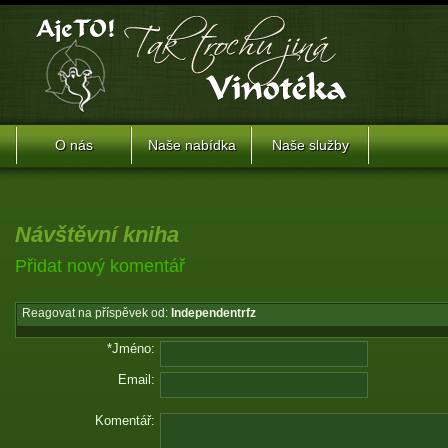
O nás
Naše nabídka
Naše služby
Návštěvní kniha
Přidat nový komentář
Reagovat na příspěvek od:
Independentrfz
*Jméno:
Email:
Komentář: