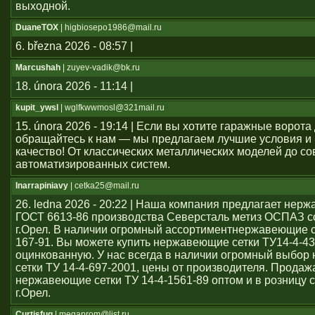
выходной.
DuaneTOX
| higbiosepo1986@mail.ru
6. března 2026 - 08:57 |
Marcushah
| zuyev-vadik@bk.ru
18. února 2026 - 11:14 |
kupit_ywsl
| wglfkwwmosl@321mail.ru
15. února 2026 - 19:14 | Если вы хотите гаражные ворота 
обращайтесь к нам — мы предлагаем лучшие условия и
качество! От классических металлических моделей до с
автоматизированных систем.
Inarrapiniavy
| cetka25@mail.ru
26. ledna 2026 - 20:22 | Наша компания предлагает нер
ГОСТ 6613-86 производства Северсталь метиз ОСПАЗ с
г.Орел. В наличии огромный ассортиментнержавеющие се
167-91. Вы можете купить нержавеющие сетки ТУ14-4-43
оцинкованную. У нас всегда в наличии огромный выбо
сетки ТУ 14-4-697-2001, цены от производителя. Продаж
нержавеющие сетки ТУ 14-4-1561-89 оптом и в розницу с
г.Орел.
Curtisfug
| megaprom@list.ru