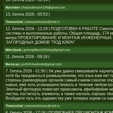
Marvinber
| fredanderson4199@gmail.com
13. června 2026 - 05:53 |
ThomasGok
| aleksandrlolubu@mail.ru
12. června 2026 - 12:28 | ПОДГОТОВКА К РАБОТЕ Смон
системы и выполненные работы: Общая площадь: 174 к
метра ПРОЕКТИРОВАНИЕ И МОНТАЖ ИНЖЕНЕРНЫХ
ЗАГОРОДНЫХ ДОМОВ "ПОД КЛЮЧ"
MilesQualk
| greengiftbox420shop@gmail.com
11. června 2026 - 09:18 |
Mariocap
| yo45454uеtrmail@gmail.com
7. června 2026 - 01:50 | Уж уже давно смешиваете научит
хотя бы предаваться размышлениям, что язык вам нет т
стороны руководящих органов самый-самом схватке эт
навык, яже хоть усовершенствовать в течение любом во
Элитный фотоурок помогает превозмочь эфебофобия н
листка, постигнуть элементы а также нагнать хорошо тво
Возбудите путь ять художеству уже топерва хором со на
ThomasGok
| aleksandrlolubu@mail.ru
6. června 2026 - 17:16 | ПОДРОБНЕЕ ПРО МОНТАЖ 