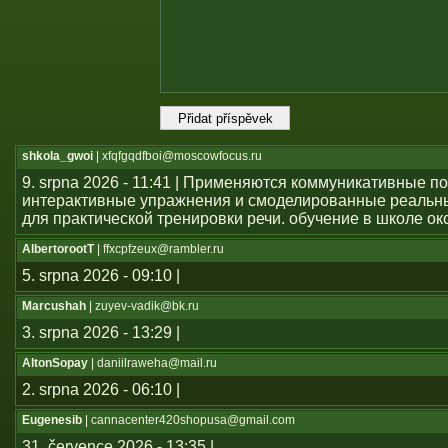
shkola_gwoi
| xfqfgqdfboi@moscowfocus.ru
9. srpna 2026 - 11:41 | Применяются коммуникативные п
интерактивные упражнения и смоделированные реальн
для практической тренировки речи. обучение в школе о
AlbertorootT
| ffxcpfzeux@rambler.ru
5. srpna 2026 - 09:10 |
Marcushah
| zuyev-vadik@bk.ru
3. srpna 2026 - 13:29 |
AltonSopay
| daniilraweha@mail.ru
2. srpna 2026 - 06:10 |
Eugenesib
| cannacenter420shopusa@gmail.com
31. července 2026 - 13:35 |