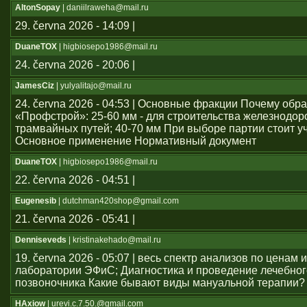
AltonSopay
| daniilraweha@mail.ru
29. června 2026 - 14:09 |
DuaneTOX
| higbiosepo1986@mail.ru
24. června 2026 - 20:06 |
JamesCiz
| yulyalitajo@mail.ru
24. června 2026 - 04:53 | Основные фракции Почему обр
«Профстрой»: 25-60 мм - для строительства железнодо
трамвайных путей; 40-70 мм При выборе партии стоит у
Основное применение Нормативный документ
DuaneTOX
| higbiosepo1986@mail.ru
22. června 2026 - 04:51 |
Eugenesib
| dutchman420shop@gmail.com
21. června 2026 - 05:41 |
Denniseveds
| kristinakehado@mail.ru
19. června 2026 - 05:07 | весь спектр анализов по ценам 
лаборатории ЭФиС; Диагностика и проведение лечебно
позвоночника Какие бывают виды мануальной терапии?
HAxiow
| urevi.c.7.50.@gmail.com