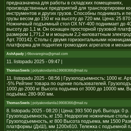
предназначена для работы в складских помещениях,
производственных предприятий для транспортировки ко
инструментов и других грузов. Способны поднимать и 
грузы весом до 150 кг на высоту до 720 мм. Цена: 25 870
Ножничный подъемный стол OX NY-400 поднимает до 40
высоту до 1,1 м. Он оснащен просторной грузовой плат
размером 1,7?1,2 м и мощным 2,2-киловаттным электро
Арт. 700142. Столы с двумя горизонтальными ножницам
платформа для поднятия громоздких агрегатов и механ
AshApady
| r9bovaregina@gmail.com
11. listopadu 2025 - 09:47 |
ThomasSwels
| polyakovdanila19908366@mail.ru
11. listopadu 2025 - 08:56 | Грузоподъемность: 1000 кг. А
-5% Рейтинг товара по оценке пользователей. Грузопод
1000 до 2000 кг Высота подъема от 3000 до 10000 мм. В
подъёма: 280-900 мм.
ThomasSwels
| polyakovdanila19908366@mail.ru
8. listopadu 2025 - 08:20 | Цена: 393 500 руб. Выгода: 0 р.
Грузоподъемность, кг 150. Недорогие ножничные столы 
Грузоподъемность, кг 800 Высота подъема, мм 1500 Раз
платформы (ДхШ), мм 1200x610. Тележка с подъемной 