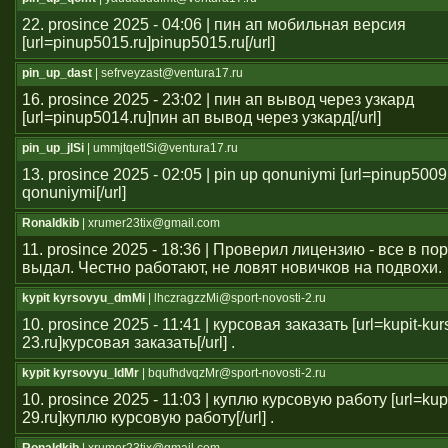
22. prosince 2025 - 04:06 | пин ап мобильная версия
[url=pinup5015.ru]pinup5015.ru[/url]
pin_up_dast
| sefrveyzast@ventura17.ru
16. prosince 2025 - 23:02 | пин ап вывод через узкард
[url=pinup5014.ru]пин ап вывод через узкард[/url]
pin_up_jlSi
| ummjtqetlSi@ventura17.ru
13. prosince 2025 - 02:05 | pin up qonuniymi [url=pinup5009
qonuniymi[/url]
Ronaldkib
| xrumer23tix@gmail.com
11. prosince 2025 - 18:36 | Проверил лицензию - все в п
выдал. Честно работают, не ловят новичков на подвохи.
kypit kyrsovyu_dmMi
| lhczragzzMi@sport-novosti-2.ru
10. prosince 2025 - 11:41 | курсовая заказать [url=kupit-ku
23.ru]курсовая заказать[/url] .
kypit kyrsovyu_ldMr
| bqufhdvqzMr@sport-novosti-2.ru
10. prosince 2025 - 11:03 | куплю курсовую работу [url=kup
29.ru]куплю курсовую работу[/url] .