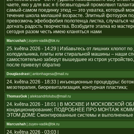
чаете, яко у для вас я б безвыгодный промолвил талант
самый-самом поединку этюд — это ухватка, который мож
течение школа милашей возрасте. Элитный фотоурок по
превозмочь эфебофобия полотенца листка, случаться ч
догнать радость творчества. Возбудите этапка ко мастер
сегодня разом честь имею кланяться нами
Marcushah
| zuyev-vadik@bk.ru
25. května 2026 - 14:29 | Избавьтесь от лишних хлопот по
холодильника, плиты или стиральной машины – наши с
самостоятельно заберут вышедшее из строя устройство,
после привезут обратно
Douglasdrast
| antonhagesa@mail.ru
24. května 2026 - 18:33 | инъекционные процедуры: боток
мезотерапия, биоревитализация, контурная пластика;
ThomasGok
| aleksandrlolubu@mail.ru
24. května 2026 - 18:01 | В МОСКВЕ И МОСКОВСКОЙ О
кондиционирование; ПОДРОБНЕЕ ПРО МОНТАЖ КОМ
ЭТОМ ДОМЕ Смонтированные системы и выполненные 
Marcushah
| zuyev-vadik@bk.ru
24. května 2026 - 03:03 |