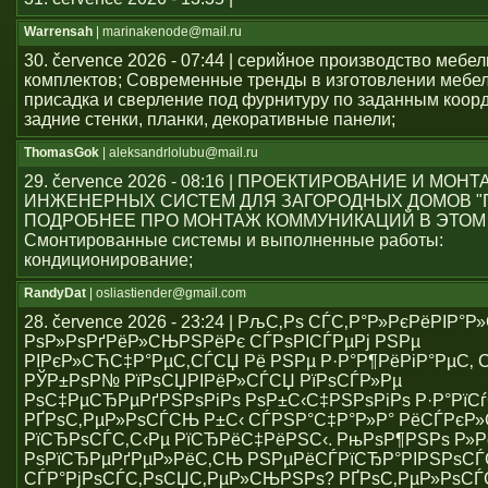
Warrensah
| marinakenode@mail.ru
30. července 2026 - 07:44 | серийное производство мебе
комплектов; Современные тренды в изготовлении мебе
присадка и сверление под фурнитуру по заданным коор
задние стенки, планки, декоративные панели;
ThomasGok
| aleksandrlolubu@mail.ru
29. července 2026 - 08:16 | ПРОЕКТИРОВАНИЕ И МОН
ИНЖЕНЕРНЫХ СИСТЕМ ДЛЯ ЗАГОРОДНЫХ ДОМОВ "
ПОДРОБНЕЕ ПРО МОНТАЖ КОММУНИКАЦИЙ В ЭТОМ
Смонтированные системы и выполненные работы:
кондиционирование;
RandyDat
| osliastiender@gmail.com
28. července 2026 - 23:24 | РљС‚Рѕ СЃС‚Р°Р»РєРёРІР°
РѕР»РѕРґРёР»СЊРЅРёРє СЃРѕРІСЃРµРј РЅРµ
РІРєР»СЋС‡Р°РµС‚СЃСЏ Рё РЅРµ Р·Р°Р¶РёРіР°РµС‚ С
РЎР±РѕР№ РїРѕСЏРІРёР»СЃСЏ РїРѕСЃР»Рµ
РѕС‡РµСЂРµРґРЅРѕРіРѕ РѕР±С‹С‡РЅРѕРіРѕ Р·Р°РїСѓ
РҐРѕС‚РµР»РѕСЃСЊ Р±С‹ СЃРЅР°С‡Р°Р»Р° РёСЃРє
РїСЂРѕСЃС‚С‹Рµ РїСЂРёС‡РёРЅС‹. РњРѕР¶РЅРѕ Р»Р
РѕРїСЂРµРґРµР»РёС‚СЊ РЅРµРёСЃРїСЂР°РІРЅРѕС
СЃР°РјРѕСЃС‚РѕСЏС‚РµР»СЊРЅРѕ? РҐРѕС‚РµР»РѕСЃ