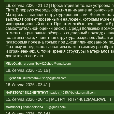
18. června 2026 - 21:12 | Просматривал то, как устроен
Firm. В первую очередь обратил внимание на рыночные
Материалы выглядят структурированными. Возможност
выглядят ориентированными на людей, которым нужен
информационный центр. При этом любые решения всё 
самостоятельной оценки рисков. Среди полезных возм
отметить: • рыночные обзоры; • сценарный подход; • на
волатильности; • понятная структура разделов. Любая а
платформа полезна только при дисциплинированном по
Поэтому перед использованием важно самому разобрат
и ограничениях. С точки зрения структуры материалов в
достаточно логично.
MilesQualk
| greengiftbox420shop@gmail.com
18. června 2026 - 15:16 |
Eugenesib
| dutchman420shop@gmail.com
16. června 2026 - 03:41 |
NARETGR744812NEYRTHYT
| paddy_4585@belettersmail.com
15. června 2026 - 20:41 | METRYTRH744812MAERWETT
Marvinber
| fredanderson4199@gmail.com
14. června 2026 - 09:14 |