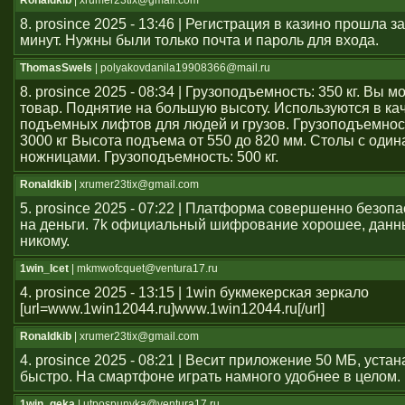
Ronaldkib
| xrumer23tix@gmail.com
8. prosince 2025 - 13:46 | Регистрация в казино прошла 
минут. Нужны были только почта и пароль для входа.
ThomasSwels
| polyakovdanila19908366@mail.ru
8. prosince 2025 - 08:34 | Грузоподъемность: 350 кг. Вы 
товар. Поднятие на большую высоту. Используются в ка
подъемных лифтов для людей и грузов. Грузоподъемност
3000 кг Высота подъема от 550 до 820 мм. Столы с оди
ножницами. Грузоподъемность: 500 кг.
Ronaldkib
| xrumer23tix@gmail.com
5. prosince 2025 - 07:22 | Платформа совершенно безоп
на деньги. 7k официальный шифрование хорошее, данн
никому.
1win_lcet
| mkmwofcquet@ventura17.ru
4. prosince 2025 - 13:15 | 1win букмекерская зеркало
[url=www.1win12044.ru]www.1win12044.ru[/url]
Ronaldkib
| xrumer23tix@gmail.com
4. prosince 2025 - 08:21 | Весит приложение 50 МБ, уста
быстро. На смартфоне играть намного удобнее в целом.
1win_geka
| utpospunvka@ventura17.ru