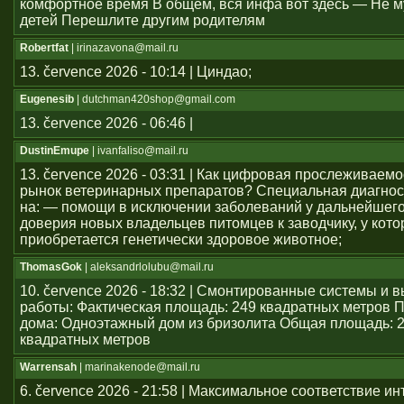
комфортное время В общем, вся инфа вот здесь — Не м
детей Перешлите другим родителям
Robertfat
| irinazavona@mail.ru
13. července 2026 - 10:14 | Циндао;
Eugenesib
| dutchman420shop@gmail.com
13. července 2026 - 06:46 |
DustinEmupe
| ivanfaliso@mail.ru
13. července 2026 - 03:31 | Как цифровая прослеживаем
рынок ветеринарных препаратов? Специальная диагнос
на: — помощи в исключении заболеваний у дальнейшего
доверия новых владельцев питомцев к заводчику, у кото
приобретается генетически здоровое животное;
ThomasGok
| aleksandrlolubu@mail.ru
10. července 2026 - 18:32 | Смонтированные системы и
работы: Фактическая площадь: 249 квадратных метров 
дома: Одноэтажный дом из бризолита Общая площадь: 
квадратных метров
Warrensah
| marinakenode@mail.ru
6. července 2026 - 21:58 | Максимальное соответствие и