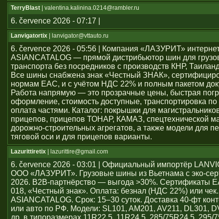
TerryBlast
| valentina.kalinina.0214@rambler.ru
6. července 2026 - 07:17 |
Lanvigatortix
| lanvigator@vttauto.ru
6. července 2026 - 05:56 | Компания «ЛАЗУРИТ» интерне
ASIANCATALOG — прямой дистрибьютор шин для грузо
транспорта без посредников с производств КНР, Таиланд
Все шины снабжена знак «Честный ЗНАК», сертифицир
нормам ЕАС, и с учётом НДС 22% и полным пакетом док
Работа напрямую — это прозрачные цены, быстрая погр
оформление, стоимость доступные, транспортировка по 
оплата частями. Каталог: покрышки для магистральников
прицепов, прицепов ТОНАР, КАМАЗ, спецтехнической м
дорожно-строительных агрегатов, а также модели для пе
тяговой оси и для прицепов варианты.
Lazurittiretix
| lazurittire@gmail.com
6. července 2026 - 03:01 | Официальный импортёр LAN
ООО «ЛАЗУРИТ». Грузовые шины из Вьетнама с эко-се
2026. B2B-партнёрство — выгода >30%. Сертификаты 
018, «Честный знак». Оплата: безнал (НДС 22%) или чек
ASIANCATALOG. Срок: 15–30 суток. Доставка 40-фт кон
или авто по РФ. Модели: SL101, AM201, AV211, DL301, 
др. в типоразмерах 11R22.5, 11R24.5, 285/75R24.5, 295/7