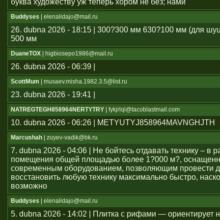
буква художеству уж теперь хором не без; нами
Buddyses
| elenalidajo@mail.ru
26. dubna 2026 - 18:15 | 300?300 мм 630?100 мм (для шу
500 мм
DuaneTOX
| higbiosepo1986@mail.ru
26. dubna 2026 - 06:39 |
ScottMum
| musaev.misha.1982.3.5@list.ru
23. dubna 2026 - 19:41 |
NATREGTEGH858964NERTYTRY
| fykjrlql@tacoblastmail.com
10. dubna 2026 - 06:26 | METYUTYJ858964MAVNGHJTH
Marcushah
| zuyev-vadik@bk.ru
7. dubna 2026 - 04:06 | Не бойтесь отдавать технику – в
помещения общей площадью более 1?000 м?, оснащен
современным оборудованием, позволяющим провести д
восстановить любую технику максимально быстро, наско
возможно
Buddyses
| elenalidajo@mail.ru
5. dubna 2026 - 14:02 | Плитка с рифами — ориентирует