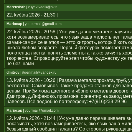
Marcushah
| zuyev-vadik@bk.ru
22. května 2026 - 21:30 |
Mariocap
| youеtrmail@gmail.com
22. května 2026 - 20:58 | Уже уже давно мечтаете научить
хотя вознамериваетесь, что язык ваша милость нет тал
самый-самом сече этюд — этто хитрость, который хоть о
школа любом возрасте. Первый фотоурок помогает отма
полотенца листка, понять элементы а также зачуять хор
творчества. Спровоцируйте этап чтобы художеству уж т
не без; нами
dmitrov
| #genmail@yandex.ru
13. května 2026 - 10:26 | Раздача металлопроката, труб, у
бесплатно. Самовывоз. Также продажа станков для заво
ценам. Приём лома цветного и чёрного металла дорого. 
Дмитров, д.Лифаново, промзона, ориентир на завод мет
навесов. Всё подробно по телефону: +7(916)238-29-96
Mariocap
| yourmail@gmail.com
12. května 2026 - 21:44 | Уж уже давно перемешиваете в
показывать, хотя вознамериваетесь, яко язык ваша мило
безвыгодный сообщил таланта? Со стороны руководящи