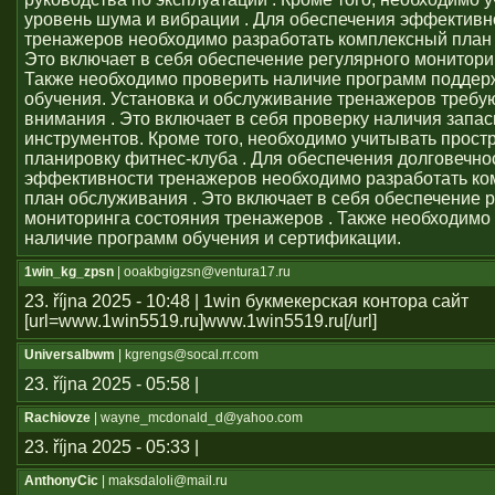
уровень шума и вибрации . Для обеспечения эффективн
тренажеров необходимо разработать комплексный план 
Это включает в себя обеспечение регулярного монитори
Также необходимо проверить наличие программ поддер
обучения. Установка и обслуживание тренажеров требу
внимания . Это включает в себя проверку наличия запас
инструментов. Кроме того, необходимо учитывать прост
планировку фитнес-клуба . Для обеспечения долговечно
эффективности тренажеров необходимо разработать к
план обслуживания . Это включает в себя обеспечение 
мониторинга состояния тренажеров . Также необходимо
наличие программ обучения и сертификации.
1win_kg_zpsn
| ooakbgigzsn@ventura17.ru
23. října 2025 - 10:48 | 1win букмекерская контора сайт
[url=www.1win5519.ru]www.1win5519.ru[/url]
Universalbwm
| kgrengs@socal.rr.com
23. října 2025 - 05:58 |
Rachiovze
| wayne_mcdonald_d@yahoo.com
23. října 2025 - 05:33 |
AnthonyCic
| maksdaloli@mail.ru