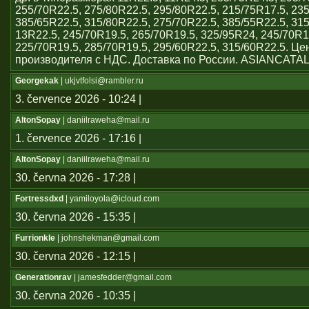
255/70R22.5, 275/80R22.5, 295/80R22.5, 215/75R17.5, 23
385/65R22.5, 315/80R22.5, 275/70R22.5, 385/55R22.5, 31
13R22.5, 245/70R19.5, 265/70R19.5, 325/95R24, 245/70R1
225/70R19.5, 285/70R19.5, 295/60R22.5, 315/60R22.5. Ц
производителя с НДС. Доставка по России. ASIANCATA
Georgekak
| ukjvtfolsi@rambler.ru
3. července 2026 - 10:24 |
AltonSopay
| daniilraweha@mail.ru
1. července 2026 - 17:16 |
AltonSopay
| daniilraweha@mail.ru
30. června 2026 - 17:28 |
Fortressdxd
| yamiloyola@icloud.com
30. června 2026 - 15:35 |
Furrionkle
| johnshekman@gmail.com
30. června 2026 - 12:15 |
Generationrav
| jamesfedder@gmail.com
30. června 2026 - 10:35 |