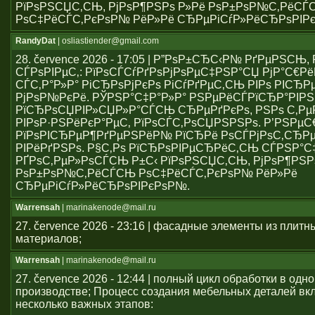
РїРѕРЅСЏС‚СЊ, РјРѕР¶РЅРѕ Р»Рё РѕР±РѕР№С‚РёСЃ
РѕС‡РёСЃС‚РєРѕР№ РёР»Рё СЂРµРіСѓР»РёСЂРѕРІР
RandyDat
| osliastiender@gmail.com
28. července 2026 - 17:05 | Р”РѕР±СЂС‹Р№ РґРµРЅСЊ
СЃРѕРІРµС‚: РїРѕСЃСѓРґРѕРјРѕРµС‡РЅР°СЏ РјР°С€Р
СЃС‚Р°Р»Р° РіСЂРѕРјРєРѕ РіСѓРґРµС‚СЊ РІРѕ РІСЂР
РјРѕР№РєРё. РЎРЅР°С‡Р°Р»Р° РЅРµРёСЃРїСЂР°РІР
РїСЂРѕСЏРІР»СЏР»Р°СЃСЊ СЂРµРґРєРѕ, РЅРѕ С‚Р
РІРѕР·РЅРёРєР°РµС‚ РїРѕСЃС‚РѕСЏРЅРЅРѕ. Р’РЅРµ
РїРѕРІСЂРµР¶РґРµРЅРёР№ РїСЂРё РѕСЃРјРѕС‚СЂРµ
РІРёРґРЅРѕ. Р§С‚Рѕ РїСЂРѕРІРµСЂРёС‚СЊ СЃРЅР°С
РҐРѕС‚РµР»РѕСЃСЊ Р±С‹ РїРѕРЅСЏС‚СЊ, РјРѕР¶РЅР
РѕР±РѕР№С‚РёСЃСЊ РѕС‡РёСЃС‚РєРѕР№ РёР»Рё
СЂРµРіСѓР»РёСЂРѕРІРєРѕР№.
Warrensah
| marinakenode@mail.ru
27. července 2026 - 23:16 | фасадные элементы из плитн
материалов;
Warrensah
| marinakenode@mail.ru
27. července 2026 - 12:44 | полный цикл обработки в одн
производстве; Процесс создания мебельных деталей вкл
несколько важных этапов: