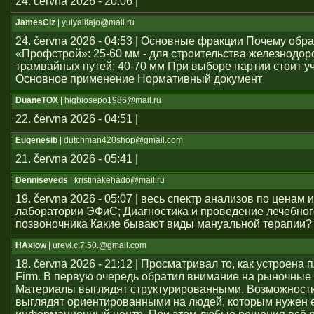
24. června 2026 - 20:06 |
JamesCiz
| yulyalitajo@mail.ru
24. června 2026 - 04:53 | Основные фракции Почему обр
«Профстрой»: 25-60 мм - для строительства железнодо
трамвайных путей; 40-70 мм При выборе партии стоит у
Основное применение Нормативный документ
DuaneTOX
| higbiosepo1986@mail.ru
22. června 2026 - 04:51 |
Eugenesib
| dutchman420shop@gmail.com
21. června 2026 - 05:41 |
Denniseveds
| kristinakehado@mail.ru
19. června 2026 - 05:07 | весь спектр анализов по ценам 
лаборатории ЭФиС; Диагностика и проведение лечебно
позвоночника Какие бывают виды мануальной терапии?
HAxiow
| urevi.c.7.50.@gmail.com
18. června 2026 - 21:12 | Просматривал то, как устроен
Firm. В первую очередь обратил внимание на рыночные
Материалы выглядят структурированными. Возможност
выглядят ориентированными на людей, которым нужен