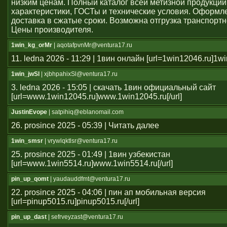
низким ценам. Полный каталог всей метизной продукции
характеристики, ГОСТы и технические условия. Оформле
доставка в сжатые сроки. Возможна отгрузка транспорт
Цены производителя.
1win_kg_orMr
| aqotafpvnMr@ventura17.ru
11. ledna 2026 - 11:29 | 1вин онлайн [url=1win12046.ru]1win
1win_jwSl
| xjbhpahixSl@ventura17.ru
3. ledna 2026 - 15:05 | скачать 1вин официальный сайт
[url=www.1win12045.ru]www.1win12045.ru[/url]
JustinEvope
| satpihiq@eblanomail.com
26. prosince 2025 - 05:39 | Читать далее
1win_smsr
| vrywlqktlsr@ventura17.ru
25. prosince 2025 - 01:49 | 1вин узбекистан
[url=www.1win5514.ru]www.1win5514.ru[/url]
pin_up_qomt
| yaudauddfmt@ventura17.ru
22. prosince 2025 - 04:06 | пин ап мобильная версия
[url=pinup5015.ru]pinup5015.ru[/url]
pin_up_dast
| sefrveyzast@ventura17.ru