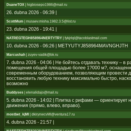
DuaneTOX
| higbiosepo1986@mail.ru
26. dubna 2026 - 06:39 |
ScottMum
| musaev.misha.1982.3.5@list.ru
23. dubna 2026 - 19:41 |
NATREGTEGH858964NERTYTRY
| fykjrlql@tacoblastmail.com
10. dubna 2026 - 06:26 | METYUTYJ858964MAVNGHJTH
Marcushah
| zuyev-vadik@bk.ru
7. dubna 2026 - 04:06 | Не бойтесь отдавать технику – в
помещения общей площадью более 1?000 м?, оснащен
современным оборудованием, позволяющим провести д
восстановить любую технику максимально быстро, наско
возможно
Buddyses
| elenalidajo@mail.ru
5. dubna 2026 - 14:02 | Плитка с рифами — ориентирует
движения (прямо, влево, вправо).
mostbet_kjMl
| dkirynwcvMl@ventura17.ru
4. dubna 2026 - 21:57 |