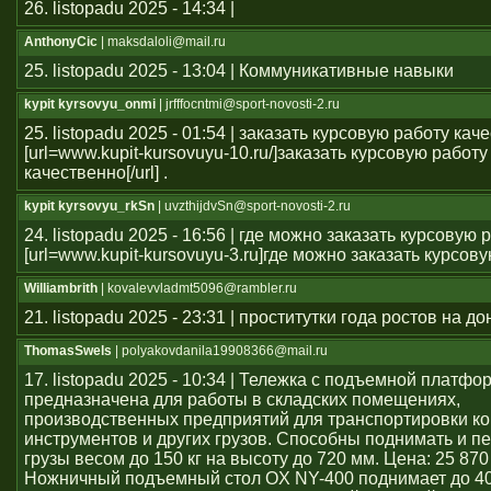
26. listopadu 2025 - 14:34 |
AnthonyCic
| maksdaloli@mail.ru
25. listopadu 2025 - 13:04 | Коммуникативные навыки
kypit kyrsovyu_onmi
| jrfffocntmi@sport-novosti-2.ru
25. listopadu 2025 - 01:54 | заказать курсовую работу кач
[url=www.kupit-kursovuyu-10.ru/]заказать курсовую работу
качественно[/url] .
kypit kyrsovyu_rkSn
| uvzthijdvSn@sport-novosti-2.ru
24. listopadu 2025 - 16:56 | где можно заказать курсовую 
[url=www.kupit-kursovuyu-3.ru]где можно заказать курсовую 
Williambrith
| kovalevvladmt5096@rambler.ru
21. listopadu 2025 - 23:31 | проститутки года ростов на до
ThomasSwels
| polyakovdanila19908366@mail.ru
17. listopadu 2025 - 10:34 | Тележка с подъемной платфо
предназначена для работы в складских помещениях,
производственных предприятий для транспортировки ко
инструментов и других грузов. Способны поднимать и 
грузы весом до 150 кг на высоту до 720 мм. Цена: 25 870
Ножничный подъемный стол OX NY-400 поднимает до 40