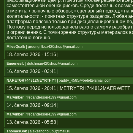
информационный центр. При этом любые решения всё 
самостоятельной оценки рисков. Среди полезных возм
отметить: • рыночные обзоры; • сценарный подход; • на
волатильности; • понятная структура разделов. Любая а
платформа полезна только при дисциплинированном по
Поэтому перед использованием важно самому разобрат
и ограничениях. С точки зрения структуры материалов в
достаточно логично.
MilesQualk
| greengiftbox420shop@gmail.com
18. června 2026 - 15:16 |
Eugenesib
| dutchman420shop@gmail.com
16. června 2026 - 03:41 |
NARETGR744812NEYRTHYT
| paddy_4585@belettersmail.com
15. června 2026 - 20:41 | METRYTRH744812MAERWETT
Marvinber
| fredanderson4199@gmail.com
14. června 2026 - 09:14 |
Marvinber
| fredanderson4199@gmail.com
13. června 2026 - 05:53 |
ThomasGok
| aleksandrlolubu@mail.ru