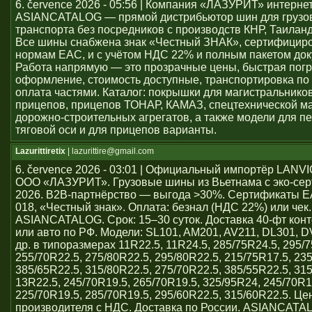
6. července 2026 - 05:56 | Компания «ЛАЗУРИТ» интерне
ASIANCATALOG — прямой дистрибьютор шин для грузо
транспорта без посредников с производств КНР, Таиланд
Все шины снабжена знак «Честный ЗНАК», сертифицир
нормам ЕАС, и с учётом НДС 22% и полным пакетом док
Работа напрямую — это прозрачные цены, быстрая погр
оформление, стоимость доступные, транспортировка по 
оплата частями. Каталог: покрышки для магистральников
прицепов, прицепов ТОНАР, КАМАЗ, спецтехнической м
дорожно-строительных агрегатов, а также модели для пе
тяговой оси и для прицепов варианты.
Lazurittiretix
| lazurittire@gmail.com
6. července 2026 - 03:01 | Официальный импортёр LAN
ООО «ЛАЗУРИТ». Грузовые шины из Вьетнама с эко-се
2026. B2B-партнёрство — выгода >30%. Сертификаты 
018, «Честный знак». Оплата: безнал (НДС 22%) или чек
ASIANCATALOG. Срок: 15–30 суток. Доставка 40-фт кон
или авто по РФ. Модели: SL101, AM201, AV211, DL301, 
др. в типоразмерах 11R22.5, 11R24.5, 285/75R24.5, 295/7
255/70R22.5, 275/80R22.5, 295/80R22.5, 215/75R17.5, 23
385/65R22.5, 315/80R22.5, 275/70R22.5, 385/55R22.5, 31
13R22.5, 245/70R19.5, 265/70R19.5, 325/95R24, 245/70R1
225/70R19.5, 285/70R19.5, 295/60R22.5, 315/60R22.5. Ц
производителя с НДС. Доставка по России. ASIANCATA