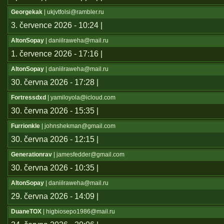
Georgekak
| ukjvtfolsi@rambler.ru
3. července 2026 - 10:24 |
AltonSopay
| daniilraweha@mail.ru
1. července 2026 - 17:16 |
AltonSopay
| daniilraweha@mail.ru
30. června 2026 - 17:28 |
Fortressdxd
| yamiloyola@icloud.com
30. června 2026 - 15:35 |
Furrionkle
| johnshekman@gmail.com
30. června 2026 - 12:15 |
Generationrav
| jamesfedder@gmail.com
30. června 2026 - 10:35 |
AltonSopay
| daniilraweha@mail.ru
29. června 2026 - 14:09 |
DuaneTOX
| higbiosepo1986@mail.ru