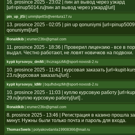
16. prosince 2025 - 23:02 | пин ап вывод через узкард
[url=pinup5014.ru]пин ап вывод через узкард[/url]
pin_up_jlSi
| ummjtqetlSi@ventura17.ru
13. prosince 2025 - 02:05 | pin up qonuniymi [url=pinup5009
qonuniymi[/url]
Ronaldkib
| xrumer23tix@gmail.com
11. prosince 2025 - 18:36 | Проверил лицензию - все в п
выдал. Честно работают, не ловят новичков на подвохи.
kypit kyrsovyu_dmMi
| lhczragzzMi@sport-novosti-2.ru
10. prosince 2025 - 11:41 | курсовая заказать [url=kupit-ku
23.ru]курсовая заказать[/url] .
kypit kyrsovyu_ldMr
| bqufhdvqzMr@sport-novosti-2.ru
10. prosince 2025 - 11:03 | куплю курсовую работу [url=kup
29.ru]куплю курсовую работу[/url] .
Ronaldkib
| xrumer23tix@gmail.com
8. prosince 2025 - 13:46 | Регистрация в казино прошла 
минут. Нужны были только почта и пароль для входа.
ThomasSwels
| polyakovdanila19908366@mail.ru