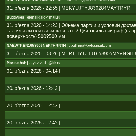
NAERTERHTE830284NERTYTRY
| xlzatkum@tacoblastmail.com
31. března 2026 - 22:55 | MEKYUJTYJ830284MAYTRYR
Buddyses
| elenalidajo@mail.ru
31. března 2026 - 14:23 | Объема партии и условий дост
тактильной плитки зависит от: ? Диагональный риф (н
поверхность) 500?500 мм
NAEWTRER1658905NERTHRRTH
| obalfnqq@polosmail.com
31. března 2026 - 08:26 | MERTHYTJTJ1658905MAVNGH
Marcushah
| zuyev-vadik@bk.ru
31. března 2026 - 04:14 |
20. března 2026 - 12:42 |
20. března 2026 - 12:42 |
20. března 2026 - 12:42 |