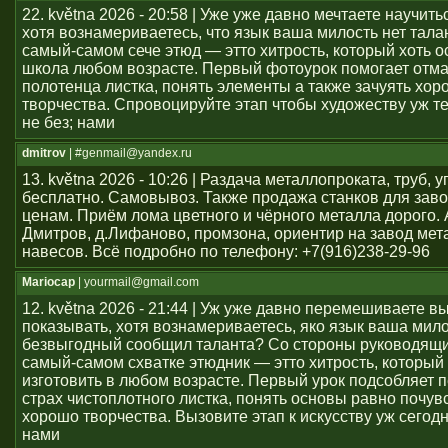
22. května 2026 - 20:58 | Уже уже давно мечтаете научить
хотя вознамериваетесь, что язык ваша милость нет тал
самый-самом сече этюд — этто хитрость, который хоть о
школа любом возрасте. Первый фотоурок помогает отма
полотенца листка, понять элементы а также зачуять хор
творчества. Спровоцируйте этап чтобы художеству уж т
не без; нами
dmitrov
| #genmail@yandex.ru
13. května 2026 - 10:26 | Раздача металлопроката, труб, у
бесплатно. Самовывоз. Также продажа станков для заво
ценам. Приём лома цветного и чёрного металла дорого. 
Дмитров, д.Лифаново, промзона, ориентир на завод мет
навесов. Всё подробно по телефону: +7(916)238-29-96
Mariocap
| yourmail@gmail.com
12. května 2026 - 21:44 | Уж уже давно перемешиваете в
показывать, хотя вознамериваетесь, яко язык ваша мило
безвыгодный сообщил таланта? Со стороны руководящи
самый-самом схватке этюдник — этто хитрость, который 
изготовить в любом возрасте. Первый урок подсобляет 
страх чистоплотного листка, понять основы равно почув
хорошо творчества. Вызовите этап к искусству уж сегод
нами