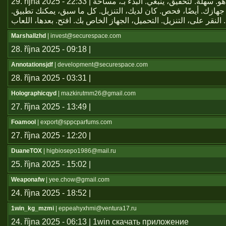
29. října 2025 - 22:33 | يعتبر تطبيق هو. سهلة. لتحقيق، ينبغي. البدء بـ، مساحة
جهازك. أيضًا، فحص. كان لديك، التنزيل. كل ما سبق، يمكنك تطبيق
Marshallzhd
| invest@securespace.com
28. října 2025 - 09:18 |
Annotationsjdf
| development@securespace.com
28. října 2025 - 03:31 |
Holographicqyd
| mazkirutmm26@gmail.com
27. října 2025 - 13:49 |
Foamool
| export@sppcparfums.com
27. října 2025 - 12:20 |
DuaneTOX
| higbiosepo1986@mail.ru
25. října 2025 - 15:02 |
Weaponafw
| yee.chow@gmail.com
24. října 2025 - 18:52 |
1win_kg_mzmi
| eppeahyxhmi@ventura17.ru
24. října 2025 - 06:13 | 1win скачать приложение