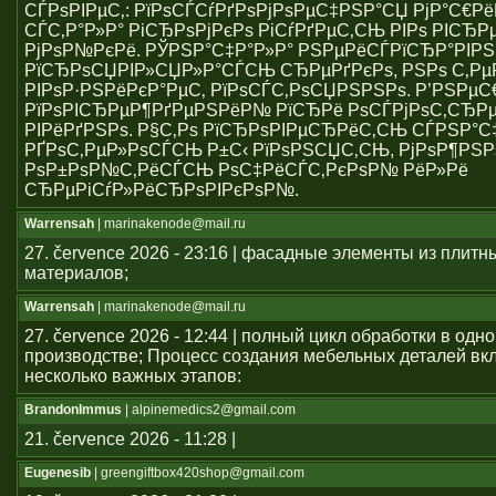
СЃРѕРІРµС‚: РїРѕСЃСѓРґРѕРјРѕРµС‡РЅР°СЏ РјР°С€Р
СЃС‚Р°Р»Р° РіСЂРѕРјРєРѕ РіСѓРґРµС‚СЊ РІРѕ РІСЂР
РјРѕР№РєРё. РЎРЅР°С‡Р°Р»Р° РЅРµРёСЃРїСЂР°РІР
РїСЂРѕСЏРІР»СЏР»Р°СЃСЊ СЂРµРґРєРѕ, РЅРѕ С‚Р
РІРѕР·РЅРёРєР°РµС‚ РїРѕСЃС‚РѕСЏРЅРЅРѕ. Р’РЅРµ
РїРѕРІСЂРµР¶РґРµРЅРёР№ РїСЂРё РѕСЃРјРѕС‚СЂРµ
РІРёРґРЅРѕ. Р§С‚Рѕ РїСЂРѕРІРµСЂРёС‚СЊ СЃРЅР°С
РҐРѕС‚РµР»РѕСЃСЊ Р±С‹ РїРѕРЅСЏС‚СЊ, РјРѕР¶РЅР
РѕР±РѕР№С‚РёСЃСЊ РѕС‡РёСЃС‚РєРѕР№ РёР»Рё
СЂРµРіСѓР»РёСЂРѕРІРєРѕР№.
Warrensah
| marinakenode@mail.ru
27. července 2026 - 23:16 | фасадные элементы из плитн
материалов;
Warrensah
| marinakenode@mail.ru
27. července 2026 - 12:44 | полный цикл обработки в одн
производстве; Процесс создания мебельных деталей вкл
несколько важных этапов:
BrandonImmus
| alpinemedics2@gmail.com
21. července 2026 - 11:28 |
Eugenesib
| greengiftbox420shop@gmail.com