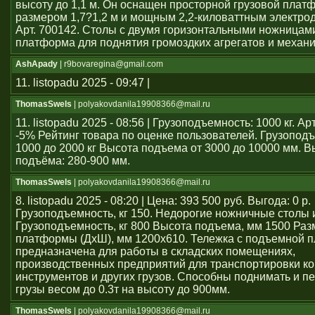
высоту до 1,1 м. Он оснащен просторной грузовой плат
размером 1,7?1,2 м и мощным 2,2-киловаттным электро
Арт. 700142. Столы с двумя горизонтальными ножницам
платформа для поднятия громоздких агрегатов и механ
AshApady
| r9bovaregina@gmail.com
11. listopadu 2025 - 09:47 |
ThomasSwels
| polyakovdanila19908366@mail.ru
11. listopadu 2025 - 08:56 | Грузоподъемность: 1000 кг. А
-5% Рейтинг товара по оценке пользователей. Грузопод
1000 до 2000 кг Высота подъема от 3000 до 10000 мм. В
подъёма: 280-900 мм.
ThomasSwels
| polyakovdanila19908366@mail.ru
8. listopadu 2025 - 08:20 | Цена: 393 500 руб. Выгода: 0 р.
Грузоподъемность, кг 150. Недорогие ножничные столы 
Грузоподъемность, кг 800 Высота подъема, мм 1500 Раз
платформы (ДхШ), мм 1200x610. Тележка с подъемной 
предназначена для работы в складских помещениях,
производственных предприятий для транспортировки ко
инструментов и других грузов. Способны поднимать и 
грузы весом до 0.3т на высоту до 900мм.
ThomasSwels
| polyakovdanila19908366@mail.ru