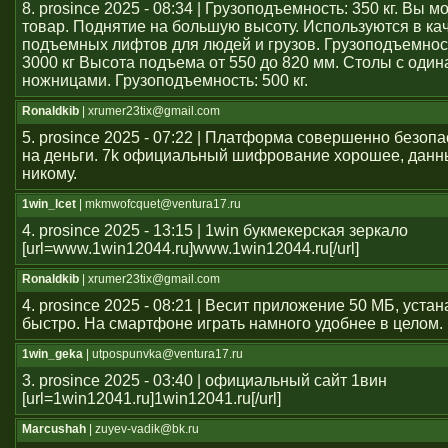
8. prosince 2025 - 08:34 | Грузоподъемность: 350 кг. Вы 
товар. Поднятие на большую высоту. Используются в ка
подъемных лифтов для людей и грузов. Грузоподъемност
3000 кг Высота подъема от 550 до 820 мм. Столы с оди
ножницами. Грузоподъемность: 500 кг.
Ronaldkib
| xrumer23tix@gmail.com
5. prosince 2025 - 07:22 | Платформа совершенно безоп
на деньги. 7k официальный шифрование хорошее, данн
никому.
1win_lcet
| mkmwofcquet@ventura17.ru
4. prosince 2025 - 13:15 | 1win букмекерская зеркало
[url=www.1win12044.ru]www.1win12044.ru[/url]
Ronaldkib
| xrumer23tix@gmail.com
4. prosince 2025 - 08:21 | Весит приложение 50 МБ, уста
быстро. На смартфоне играть намного удобнее в целом.
1win_geka
| utpospunvka@ventura17.ru
3. prosince 2025 - 03:40 | официальный сайт 1вин
[url=1win12041.ru]1win12041.ru[/url]
Marcushah
| zuyev-vadik@bk.ru