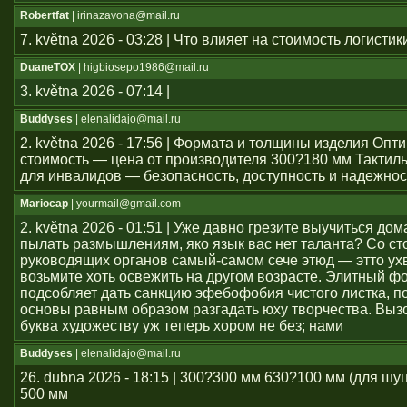
Robertfat
| irinazavona@mail.ru
7. května 2026 - 03:28 | Что влияет на стоимость логистик
DuaneTOX
| higbiosepo1986@mail.ru
3. května 2026 - 07:14 |
Buddyses
| elenalidajo@mail.ru
2. května 2026 - 17:56 | Формата и толщины изделия Оп
стоимость — цена от производителя 300?180 мм Тактил
для инвалидов — безопасность, доступность и надежнос
Mariocap
| yourmail@gmail.com
2. května 2026 - 01:51 | Уже давно грезите выучиться дом
пылать размышлениям, яко язык вас нет таланта? Со с
руководящих органов самый-самом сече этюд — этто ухв
возьмите хоть освежить на другом возрасте. Элитный ф
подсобляет дать санкцию эфебофобия чистого листка, п
основы равным образом разгадать юху творчества. Выз
буква художеству уж теперь хором не без; нами
Buddyses
| elenalidajo@mail.ru
26. dubna 2026 - 18:15 | 300?300 мм 630?100 мм (для шу
500 мм