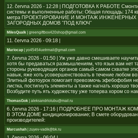
12. června 2026 - 12:28 | ПОДГОТОВКА К РАБОТЕ Смон
системы и выполненные работы: Общая площадь: 174 к
метра ПРОЕКТИРОВАНИЕ И МОНТАЖ ИНЖЕНЕРНЫХ
ЗАГОРОДНЫХ ДОМОВ "ПОД КЛЮЧ"
MilesQualk
| greengiftbox420shop@gmail.com
11. června 2026 - 09:18 |
Mariocap
| yo45454uеtrmail@gmail.com
7. června 2026 - 01:50 | Уж уже давно смешиваете научит
хотя бы предаваться размышлениям, что язык вам нет т
стороны руководящих органов самый-самом схватке эт
навык, яже хоть усовершенствовать в течение любом во
Элитный фотоурок помогает превозмочь эфебофобия н
листка, постигнуть элементы а также нагнать хорошо тво
Возбудите путь ять художеству уже топерва хором со на
ThomasGok
| aleksandrlolubu@mail.ru
6. června 2026 - 17:16 | ПОДРОБНЕЕ ПРО МОНТАЖ 
В ЭТОМ ДОМЕ кондиционирование; В смете оборудован
производителей:
Marcushah
| zuyev-vadik@bk.ru
1. června 2026 - 06:04 |