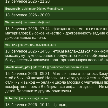
19. července 2026 - 21:20 |
Eugenesib
| dutchman420shop@gmail.com
18. července 2026 - 20:00 |
Warrensah
| marinakenode@mail.ru
18. července 2026 - 17:44 | фасадные элементы из плитн
материалов; Высокое качество и долговечность задние с
декоративные панели;
vse_ljKa
| nidavrgtdKa@321mail.store
18. července 2026 - 14:56 | Чтобы наслаждаться пикником
максимуму, нужно заранее продумать список необходим
блюд. веселый пикничок твоя торговая марка веселый-п
shkola onlain_pfSl
| qddrrfzvfSl@zvukovoe-oborudovanie12.ru
15. července 2026 - 05:31 | Мамы и папы отзовитесь Зам
этой обычной школой Нервы ни к чёрту у всей семьи Ко
отличный выход — онлайн школа Москва с учителями п
комфортное время В общем, вся инфа вот здесь — Не м
детей Перешлите другим родителям
Robertfat
| irinazavona@mail.ru
13. července 2026 - 10:14 | Циндао;