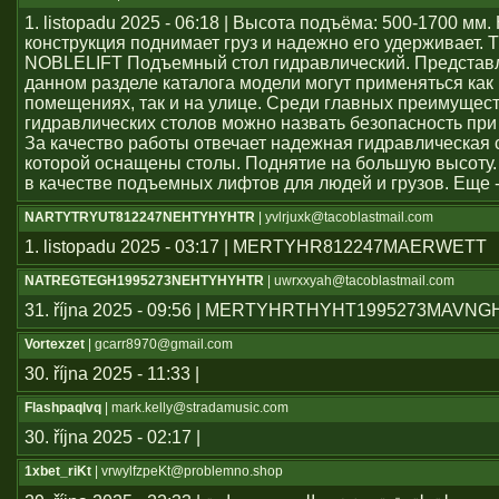
1. listopadu 2025 - 06:18 | Высота подъёма: 500-1700 мм
конструкция поднимает груз и надежно его удерживает. 
NOBLELIFT Подъемный стол гидравлический. Представ
данном разделе каталога модели могут применяться как
помещениях, так и на улице. Среди главных преимущес
гидравлических столов можно назвать безопасность при
За качество работы отвечает надежная гидравлическая 
которой оснащены столы. Поднятие на большую высоту.
в качестве подъемных лифтов для людей и грузов. Еще 
NARTYTRYUT812247NEHTYHYHTR
| yvlrjuxk@tacoblastmail.com
1. listopadu 2025 - 03:17 | MERTYHR812247MAERWETT
NATREGTEGH1995273NEHTYHYHTR
| uwrxxyah@tacoblastmail.com
31. října 2025 - 09:56 | MERTYHRTHYHT1995273MAVN
Vortexzet
| gcarr8970@gmail.com
30. října 2025 - 11:33 |
Flashpaqlvq
| mark.kelly@stradamusic.com
30. října 2025 - 02:17 |
1xbet_riKt
| vrwylfzpeKt@problemno.shop