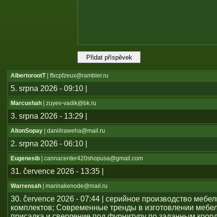
AlbertorootT
| ffxcpfzeux@rambler.ru
5. srpna 2026 - 09:10 |
Marcushah
| zuyev-vadik@bk.ru
3. srpna 2026 - 13:29 |
AltonSopay
| daniilraweha@mail.ru
2. srpna 2026 - 06:10 |
Eugenesib
| cannacenter420shopusa@gmail.com
31. července 2026 - 13:35 |
Warrensah
| marinakenode@mail.ru
30. července 2026 - 07:44 | серийное производство мебе
комплектов; Современные тренды в изготовлении мебе
присадка и сверление под фурнитуру по заданным коор