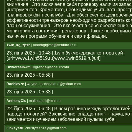
внимания . Это включает в себя проверку наличия запас
инструментов. Кроме того, необходимо учитывать прост
планировку фитнес-клуба . Для обеспечения долговечно
эффективности тренажеров необходимо разработать к
план обслуживания . Это включает в себя обеспечение 
мониторинга состояния тренажеров . Также необходимо
наличие программ обучения и сертификации.
1win_kg_zpsn
| ooakbgigzsn@ventura17.ru
23. října 2025 - 10:48 | 1win букмекерская контора сайт
[url=www.1win5519.ru]www.1win5519.ru[/url]
Universalbwm
| kgrengs@socal.rr.com
23. října 2025 - 05:58 |
Rachiovze
| wayne_mcdonald_d@yahoo.com
23. října 2025 - 05:33 |
AnthonyCic
| maksdaloli@mail.ru
22. října 2025 - 06:48 | В чем разница между ортодонтией
пародонтологией? Заключение: эндодонтия — наука, ко
занимается изучением заболеваний пульпы зуба;
Linksysfll
| christyfaenza@gmail.com