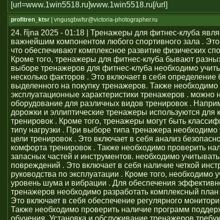
[url=www.1win5518.ru]www.1win5518.ru[/url]
profitren_ktsr
| vngusgbwfsr@victoria-photographer.ru
24. října 2025 - 01:18 | Тренажеры для фитнес-клуба явл
важнейшим компонентом любого спортивного зала . Это 
что обеспечивают комплексное развитие физических сп
Кроме того, тренажеры для фитнес-клуба бывают разных
выборе тренажеров для фитнес-клуба необходимо учит
несколько факторов . Это включает в себя определение
выделенного на покупку тренажеров. Также необходимо
эксплуатационные характеристики тренажеров . можно 
оборудование для различных видов тренировок . Напри
дорожки и эллиптические тренажеры используются для 
тренировок . Кроме того, тренажеры могут быть класси
типу нагрузки . При выборе типа тренажера необходимо
цели тренировок . Это включает в себя анализ безопасно
комфорта тренировок . Также необходимо проверить на
запасных частей и инструментов. необходимо учитывать
повреждений . Это включает в себя наличие четкой инст
руководства по эксплуатации . Кроме того, необходимо 
уровень шума и вибрации . Для обеспечения эффективн
тренажеров необходимо разработать комплексный план 
Это включает в себя обеспечение регулярного монитори
Также необходимо проверить наличие программ поддер
обучения. Установка и обслуживание тренажеров требу