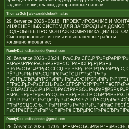
задние стенки, планки, декоративные панели;
ThomasGok
| aleksandrlolubu@mail.ru
29. července 2026 - 08:16 | ПРОЕКТИРОВАНИЕ И МОН
ИНЖЕНЕРНЫХ СИСТЕМ ДЛЯ ЗАГОРОДНЫХ ДОМОВ "
ПОДРОБНЕЕ ПРО МОНТАЖ КОММУНИКАЦИЙ В ЭТОМ
Смонтированные системы и выполненные работы:
кондиционирование;
RandyDat
| osliastiender@gmail.com
28. července 2026 - 23:24 | РљС‚Рѕ СЃС‚Р°Р»РєРёРІР°
РѕР»РѕРґРёР»СЊРЅРёРє СЃРѕРІСЃРµРј РЅРµ
РІРєР»СЋС‡Р°РµС‚СЃСЏ Рё РЅРµ Р·Р°Р¶РёРіР°РµС‚ С
РЎР±РѕР№ РїРѕСЏРІРёР»СЃСЏ РїРѕСЃР»Рµ
РѕС‡РµСЂРµРґРЅРѕРіРѕ РѕР±С‹С‡РЅРѕРіРѕ Р·Р°РїСѓ
РҐРѕС‚РµР»РѕСЃСЊ Р±С‹ СЃРЅР°С‡Р°Р»Р° РёСЃРє
РїСЂРѕСЃС‚С‹Рµ РїСЂРёС‡РёРЅС‹. РњРѕР¶РЅРѕ Р»Р
РѕРїСЂРµРґРµР»РёС‚СЊ РЅРµРёСЃРїСЂР°РІРЅРѕС
СЃР°РјРѕСЃС‚РѕСЏС‚РµР»СЊРЅРѕ? РҐРѕС‚РµР»РѕСЃ
РїРѕРЅСЏС‚СЊ, РјРѕР¶РЅРѕ Р»Рё РѕР±РѕР№С‚РёСЃ
РѕС‡РёСЃС‚РєРѕР№ РёР»Рё СЂРµРіСѓР»РёСЂРѕРІР
RandyDat
| osliastiender@gmail.com
28. července 2026 - 17:05 | Р”РѕР±СЂС‹Р№ РґРµРЅСЊ