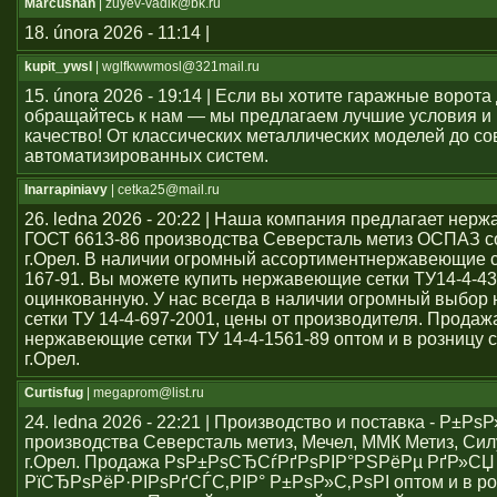
Marcushah
| zuyev-vadik@bk.ru
18. února 2026 - 11:14 |
kupit_ywsl
| wglfkwwmosl@321mail.ru
15. února 2026 - 19:14 | Если вы хотите гаражные ворота 
обращайтесь к нам — мы предлагаем лучшие условия и
качество! От классических металлических моделей до с
автоматизированных систем.
Inarrapiniavy
| cetka25@mail.ru
26. ledna 2026 - 20:22 | Наша компания предлагает нер
ГОСТ 6613-86 производства Северсталь метиз ОСПАЗ с
г.Орел. В наличии огромный ассортиментнержавеющие се
167-91. Вы можете купить нержавеющие сетки ТУ14-4-43
оцинкованную. У нас всегда в наличии огромный выбо
сетки ТУ 14-4-697-2001, цены от производителя. Продаж
нержавеющие сетки ТУ 14-4-1561-89 оптом и в розницу с
г.Орел.
Curtisfug
| megaprom@list.ru
24. ledna 2026 - 22:21 | Производство и поставка - Р±РѕР
производства Северсталь метиз, Мечел, ММК Метиз, Сил
г.Орел. Продажа РѕР±РѕСЂСѓРґРѕРІР°РЅРёРµ РґР»СЏ
РїСЂРѕРёР·РІРѕРґСЃС‚РІР° Р±РѕР»С‚РѕРІ оптом и в ро