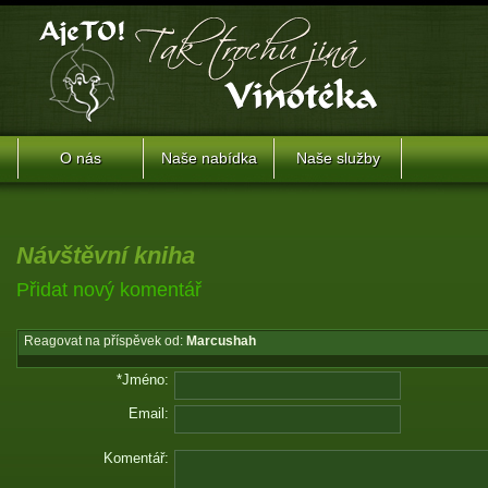
O nás
Naše nabídka
Naše služby
Návštěvní kniha
Přidat nový komentář
Reagovat na příspěvek od:
Marcushah
*Jméno:
Email:
Komentář: