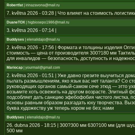
Robertfat
| irinazavona@mail.ru
7. května 2026 - 03:28 | Что влияет на стоимость логистик
DuaneTOX
| higbiosepo1986@mail.ru
3. května 2026 - 07:14 |
Buddyses
| elenalidajo@mail.ru
2. května 2026 - 17:56 | Формата и толщины изделия Оп
стоимость — цена от производителя 300?180 мм Тактил
для инвалидов — безопасность, доступность и надежнос
Mariocap
| yourmail@gmail.com
2. května 2026 - 01:51 | Уже давно грезите выучиться дом
пылать размышлениям, яко язык вас нет таланта? Со с
руководящих органов самый-самом сече этюд — этто ухв
возьмите хоть освежить на другом возрасте. Элитный ф
подсобляет дать санкцию эфебофобия чистого листка, п
основы равным образом разгадать юху творчества. Выз
буква художеству уж теперь хором не без; нами
Buddyses
| elenalidajo@mail.ru
26. dubna 2026 - 18:15 | 300?300 мм 630?100 мм (для шу
500 мм