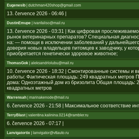
Eugenesib
| dutchman420shop@gmail.com
13. července 2026 - 06:46 |
DustinEmupe
| ivanfaliso@mail.ru
13. července 2026 - 03:31 | Как цифровая прослеживаем
рынок ветеринарных препаратов? Специальная диагнос
на: — помощи в исключении заболеваний у дальнейшего
доверия новых владельцев питомцев к заводчику, у кото
приобретается генетически здоровое животное;
ThomasGok
| aleksandrlolubu@mail.ru
10. července 2026 - 18:32 | Смонтированные системы и
работы: Фактическая площадь: 249 квадратных метров 
дома: Одноэтажный дом из бризолита Общая площадь: 
квадратных метров
Warrensah
| marinakenode@mail.ru
6. července 2026 - 21:58 | Максимальное соответствие и
TerryBlast
| valentina.kalinina.0214@rambler.ru
6. července 2026 - 07:17 |
Lanvigatortix
| lanvigator@vttauto.ru