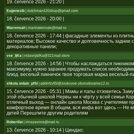
19. července 2026 - 21:20 |
Eugenesib
| dutchman420shop@gmail.com
18. července 2026 - 20:00 |
Warrensah
| marinakenode@mail.ru
18. července 2026 - 17:44 | фасадные элементы из плитн
материалов; Высокое качество и долговечность задние с
декоративные панели;
vse_ljKa
| nidavrgtdKa@321mail.store
18. července 2026 - 14:56 | Чтобы наслаждаться пикником
максимуму, нужно заранее продумать список необходим
блюд. веселый пикничок твоя торговая марка веселый-п
shkola onlain_pfSl
| qddrrfzvfSl@zvukovoe-oborudovanie12.ru
15. července 2026 - 05:31 | Мамы и папы отзовитесь Зам
этой обычной школой Нервы ни к чёрту у всей семьи Ко
отличный выход — онлайн школа Москва с учителями п
комфортное время В общем, вся инфа вот здесь — Не м
детей Перешлите другим родителям
Robertfat
| irinazavona@mail.ru
13. července 2026 - 10:14 | Циндао;