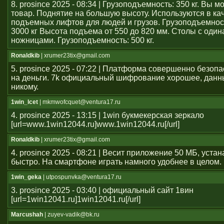
8. prosince 2025 - 08:34 | Грузоподъемность: 350 кг. Вы 
товар. Поднятие на большую высоту. Используются в ка
подъемных лифтов для людей и грузов. Грузоподъемност
3000 кг Высота подъема от 550 до 820 мм. Столы с оди
ножницами. Грузоподъемность: 500 кг.
Ronaldkib
| xrumer23tix@gmail.com
5. prosince 2025 - 07:22 | Платформа совершенно безоп
на деньги. 7k официальный шифрование хорошее, данн
никому.
1win_lcet
| mkmwofcquet@ventura17.ru
4. prosince 2025 - 13:15 | 1win букмекерская зеркало
[url=www.1win12044.ru]www.1win12044.ru[/url]
Ronaldkib
| xrumer23tix@gmail.com
4. prosince 2025 - 08:21 | Весит приложение 50 МБ, уста
быстро. На смартфоне играть намного удобнее в целом.
1win_geka
| utpospunvka@ventura17.ru
3. prosince 2025 - 03:40 | официальный сайт 1вин
[url=1win12041.ru]1win12041.ru[/url]
Marcushah
| zuyev-vadik@bk.ru