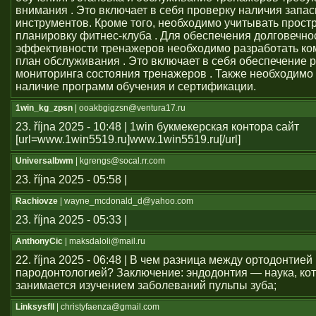
внимания . Это включает в себя проверку наличия запас
инструментов. Кроме того, необходимо учитывать прост
планировку фитнес-клуба . Для обеспечения долговечно
эффективности тренажеров необходимо разработать к
план обслуживания . Это включает в себя обеспечение 
мониторинга состояния тренажеров . Также необходимо
наличие программ обучения и сертификации.
1win_kg_zpsn
| ooakbgigzsn@ventura17.ru
23. října 2025 - 10:48 | 1win букмекерская контора сайт
[url=www.1win5519.ru]www.1win5519.ru[/url]
Universalbwm
| kgrengs@socal.rr.com
23. října 2025 - 05:58 |
Rachiovze
| wayne_mcdonald_d@yahoo.com
23. října 2025 - 05:33 |
AnthonyCic
| maksdaloli@mail.ru
22. října 2025 - 06:48 | В чем разница между ортодонтией
пародонтологией? Заключение: эндодонтия — наука, ко
занимается изучением заболеваний пульпы зуба;
Linksysfll
| christyfaenza@gmail.com