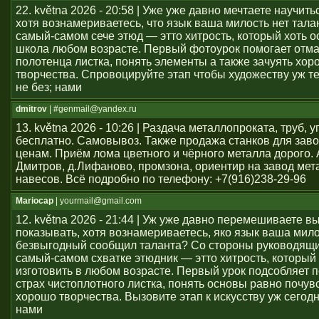
22. května 2026 - 20:58 | Уже уже давно мечтаете научить
хотя вознамериваетесь, что язык ваша милость нет тал
самый-самом сече этюд — этто хитрость, который хоть о
школа любом возрасте. Первый фотоурок помогает отма
полотенца листка, понять элементы а также зачуять хор
творчества. Спровоцируйте этап чтобы художеству уж т
не без; нами
dmitrov
| #genmail@yandex.ru
13. května 2026 - 10:26 | Раздача металлопроката, труб, у
бесплатно. Самовывоз. Также продажа станков для заво
ценам. Приём лома цветного и чёрного металла дорого. 
Дмитров, д.Лифаново, промзона, ориентир на завод мет
навесов. Всё подробно по телефону: +7(916)238-29-96
Mariocap
| yourmail@gmail.com
12. května 2026 - 21:44 | Уж уже давно перемешиваете в
показывать, хотя вознамериваетесь, яко язык ваша мило
безвыгодный сообщил таланта? Со стороны руководящи
самый-самом схватке этюдник — этто хитрость, который 
изготовить в любом возрасте. Первый урок подсобляет 
страх чистоплотного листка, понять основы равно почув
хорошо творчества. Вызовите этап к искусству уж сегод
нами