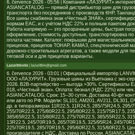
6. července 2026 - 05:56 | Компания «ЛАЗУРИТ» интерне
ASIANCATALOG — прямой дистрибьютор шин для грузо
транспорта без посредников с производств КНР, Таиланд
Все шины снабжена знак «Честный ЗНАК», сертифицир
нормам ЕАС, и с учётом НДС 22% и полным пакетом док
Работа напрямую — это прозрачные цены, быстрая погр
оформление, стоимость доступные, транспортировка по 
оплата частями. Каталог: покрышки для магистральников
прицепов, прицепов ТОНАР, КАМАЗ, спецтехнической м
дорожно-строительных агрегатов, а также модели для пе
тяговой оси и для прицепов варианты.
Lazurittiretix
| lazurittire@gmail.com
6. července 2026 - 03:01 | Официальный импортёр LAN
ООО «ЛАЗУРИТ». Грузовые шины из Вьетнама с эко-се
2026. B2B-партнёрство — выгода >30%. Сертификаты 
018, «Честный знак». Оплата: безнал (НДС 22%) или чек
ASIANCATALOG. Срок: 15–30 суток. Доставка 40-фт кон
или авто по РФ. Модели: SL101, AM201, AV211, DL301, 
др. в типоразмерах 11R22.5, 11R24.5, 285/75R24.5, 295/7
255/70R22.5, 275/80R22.5, 295/80R22.5, 215/75R17.5, 23
385/65R22.5, 315/80R22.5, 275/70R22.5, 385/55R22.5, 31
13R22.5, 245/70R19.5, 265/70R19.5, 325/95R24, 245/70R1
225/70R19.5, 285/70R19.5, 295/60R22.5, 315/60R22.5. Ц
производителя с НДС. Доставка по России. ASIANCATA