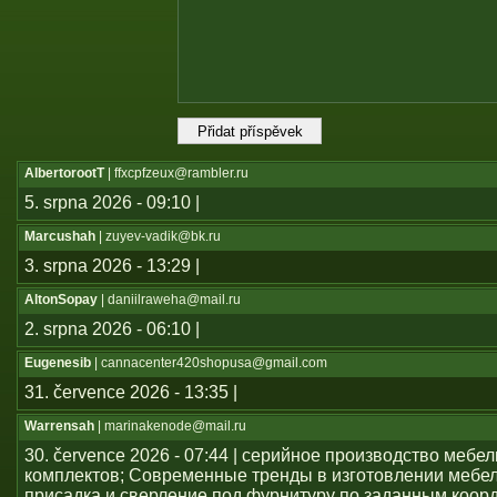
AlbertorootT
| ffxcpfzeux@rambler.ru
5. srpna 2026 - 09:10 |
Marcushah
| zuyev-vadik@bk.ru
3. srpna 2026 - 13:29 |
AltonSopay
| daniilraweha@mail.ru
2. srpna 2026 - 06:10 |
Eugenesib
| cannacenter420shopusa@gmail.com
31. července 2026 - 13:35 |
Warrensah
| marinakenode@mail.ru
30. července 2026 - 07:44 | серийное производство мебе
комплектов; Современные тренды в изготовлении мебе
присадка и сверление под фурнитуру по заданным коор