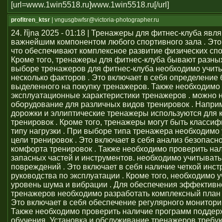
[url=www.1win5518.ru]www.1win5518.ru[/url]
profitren_ktsr
| vngusgbwfsr@victoria-photographer.ru
24. října 2025 - 01:18 | Тренажеры для фитнес-клуба явл
важнейшим компонентом любого спортивного зала . Это 
что обеспечивают комплексное развитие физических сп
Кроме того, тренажеры для фитнес-клуба бывают разных
выборе тренажеров для фитнес-клуба необходимо учит
несколько факторов . Это включает в себя определение
выделенного на покупку тренажеров. Также необходимо
эксплуатационные характеристики тренажеров . можно 
оборудование для различных видов тренировок . Напри
дорожки и эллиптические тренажеры используются для 
тренировок . Кроме того, тренажеры могут быть класси
типу нагрузки . При выборе типа тренажера необходимо
цели тренировок . Это включает в себя анализ безопасно
комфорта тренировок . Также необходимо проверить на
запасных частей и инструментов. необходимо учитывать
повреждений . Это включает в себя наличие четкой инст
руководства по эксплуатации . Кроме того, необходимо 
уровень шума и вибрации . Для обеспечения эффективн
тренажеров необходимо разработать комплексный план 
Это включает в себя обеспечение регулярного монитори
Также необходимо проверить наличие программ поддер
обучения. Установка и обслуживание тренажеров требу