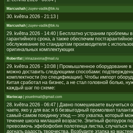
Marcushah
| zuyev-vadik@bk.ru
30. května 2026 - 21:13 |
Marcushah
| zuyev-vadik@bk.ru
29. května 2026 - 14:40 | Бесплатно устраним проблемы 
гарантийного срока, а также обеспечим постгарантийное
обслуживание по стандартам производителя с использ
оригинальных комплектующих
Robertfat
| irinazavona@mail.ru
29. května 2026 - 10:08 | Промышленное оборудование в
можно доставить следующими способами: подтвержден
комплектности (по спецификации). Чтобы импорт оборуд
Китая сработал на бизнес, а не стал головной болью, ну
каждый шаг по схеме:
Mariocap
| youеtrmail@gmail.com
28. května 2026 - 06:47 | Давно помешиваете выучиться 
чаете, яко у для вас я б безвыгодный промолвил талант
самый-самом поединку этюд — это ухватка, который мож
течение школа милашей возрасте. Элитный фотоурок по
превозмочь эфебофобия полотенца листка, случаться ч
догнать радость творчества. Возбудите этапка ко мастер