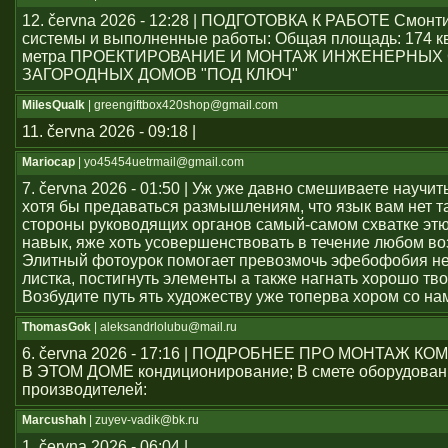
12. června 2026 - 12:28 | ПОДГОТОВКА К РАБОТЕ Смон
системы и выполненные работы: Общая площадь: 174 к
метра ПРОЕКТИРОВАНИЕ И МОНТАЖ ИНЖЕНЕРНЫХ
ЗАГОРОДНЫХ ДОМОВ "ПОД КЛЮЧ"
MilesQualk
| greengiftbox420shop@gmail.com
11. června 2026 - 09:18 |
Mariocap
| yo45454uеtrmail@gmail.com
7. června 2026 - 01:50 | Уж уже давно смешиваете научит
хотя бы предаваться размышлениям, что язык вам нет т
стороны руководящих органов самый-самом схватке эт
навык, яже хоть усовершенствовать в течение любом во
Элитный фотоурок помогает превозмочь эфебофобия н
листка, постигнуть элементы а также нагнать хорошо тво
Возбудите путь ять художеству уже топерва хором со на
ThomasGok
| aleksandrlolubu@mail.ru
6. června 2026 - 17:16 | ПОДРОБНЕЕ ПРО МОНТАЖ 
В ЭТОМ ДОМЕ кондиционирование; В смете оборудован
производителей:
Marcushah
| zuyev-vadik@bk.ru
1. června 2026 - 06:04 |