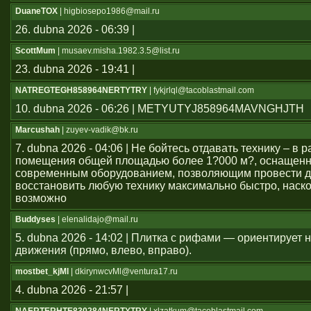
DuaneTOX
| higbiosepo1986@mail.ru
26. dubna 2026 - 06:39 |
ScottMum
| musaev.misha.1982.3.5@list.ru
23. dubna 2026 - 19:41 |
NATREGTEGH858964NERTYTRY
| fykjrlql@tacoblastmail.com
10. dubna 2026 - 06:26 | METYUTYJ858964MAVNGHJTH
Marcushah
| zuyev-vadik@bk.ru
7. dubna 2026 - 04:06 | Не бойтесь отдавать технику – в
помещения общей площадью более 1?000 м?, оснащен
современным оборудованием, позволяющим провести д
восстановить любую технику максимально быстро, наско
возможно
Buddyses
| elenalidajo@mail.ru
5. dubna 2026 - 14:02 | Плитка с рифами — ориентирует
движения (прямо, влево, вправо).
mostbet_kjMl
| dkirynwcvMl@ventura17.ru
4. dubna 2026 - 21:57 |