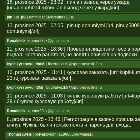
16. prosince 2025 - 23:02 | пин ап вывод через узкард
[url=pinup5014.ru]пин ап вывод через узкард[/url]
pin_up_jlSi
| ummjtqetlSi@ventura17.ru
13. prosince 2025 - 02:05 | pin up qonuniymi [url=pinup5009
qonuniymi[/url]
Ronaldkib
| xrumer23tix@gmail.com
11. prosince 2025 - 18:36 | Проверил лицензию - все в п
выдал. Честно работают, не ловят новичков на подвохи.
kypit kyrsovyu_dmMi
| lhczragzzMi@sport-novosti-2.ru
10. prosince 2025 - 11:41 | курсовая заказать [url=kupit-ku
23.ru]курсовая заказать[/url] .
kypit kyrsovyu_ldMr
| bqufhdvqzMr@sport-novosti-2.ru
10. prosince 2025 - 11:03 | куплю курсовую работу [url=kup
29.ru]куплю курсовую работу[/url] .
Ronaldkib
| xrumer23tix@gmail.com
8. prosince 2025 - 13:46 | Регистрация в казино прошла 
минут. Нужны были только почта и пароль для входа.
ThomasSwels
| polyakovdanila19908366@mail.ru