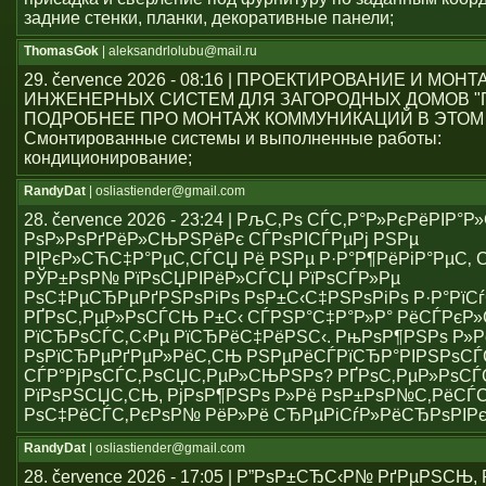
задние стенки, планки, декоративные панели;
ThomasGok
| aleksandrlolubu@mail.ru
29. července 2026 - 08:16 | ПРОЕКТИРОВАНИЕ И МОН
ИНЖЕНЕРНЫХ СИСТЕМ ДЛЯ ЗАГОРОДНЫХ ДОМОВ "
ПОДРОБНЕЕ ПРО МОНТАЖ КОММУНИКАЦИЙ В ЭТОМ
Смонтированные системы и выполненные работы:
кондиционирование;
RandyDat
| osliastiender@gmail.com
28. července 2026 - 23:24 | РљС‚Рѕ СЃС‚Р°Р»РєРёРІР°
РѕР»РѕРґРёР»СЊРЅРёРє СЃРѕРІСЃРµРј РЅРµ
РІРєР»СЋС‡Р°РµС‚СЃСЏ Рё РЅРµ Р·Р°Р¶РёРіР°РµС‚ С
РЎР±РѕР№ РїРѕСЏРІРёР»СЃСЏ РїРѕСЃР»Рµ
РѕС‡РµСЂРµРґРЅРѕРіРѕ РѕР±С‹С‡РЅРѕРіРѕ Р·Р°РїСѓ
РҐРѕС‚РµР»РѕСЃСЊ Р±С‹ СЃРЅР°С‡Р°Р»Р° РёСЃРє
РїСЂРѕСЃС‚С‹Рµ РїСЂРёС‡РёРЅС‹. РњРѕР¶РЅРѕ Р»Р
РѕРїСЂРµРґРµР»РёС‚СЊ РЅРµРёСЃРїСЂР°РІРЅРѕС
СЃР°РјРѕСЃС‚РѕСЏС‚РµР»СЊРЅРѕ? РҐРѕС‚РµР»РѕСЃ
РїРѕРЅСЏС‚СЊ, РјРѕР¶РЅРѕ Р»Рё РѕР±РѕР№С‚РёСЃ
РѕС‡РёСЃС‚РєРѕР№ РёР»Рё СЂРµРіСѓР»РёСЂРѕРІР
RandyDat
| osliastiender@gmail.com
28. července 2026 - 17:05 | Р”РѕР±СЂС‹Р№ РґРµРЅСЊ