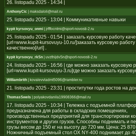
26. listopadu 2025 - 14:34 |
AnthonyCic
| maksdaloli@mail.ru
25. listopadu 2025 - 13:04 | Коммуникативные навыки
kypit kyrsovyu_onmi
| jrfffocntmi@sport-novosti-2.ru
25. listopadu 2025 - 01:54 | заказать курсовую работу кач
[url=www.kupit-kursovuyu-10.ru/]заказать курсовую работу
качественно[/url] .
kypit kyrsovyu_rkSn
| uvzthijdvSn@sport-novosti-2.ru
24. listopadu 2025 - 16:56 | где можно заказать курсовую 
[url=www.kupit-kursovuyu-3.ru]где можно заказать курсовую 
Williambrith
| kovalevvladmt5096@rambler.ru
21. listopadu 2025 - 23:31 | проститутки года ростов на до
ThomasSwels
| polyakovdanila19908366@mail.ru
17. listopadu 2025 - 10:34 | Тележка с подъемной платфо
предназначена для работы в складских помещениях,
производственных предприятий для транспортировки ко
инструментов и других грузов. Способны поднимать и 
грузы весом до 150 кг на высоту до 720 мм. Цена: 25 870
Ножничный подъемный стол OX NY-400 поднимает до 40