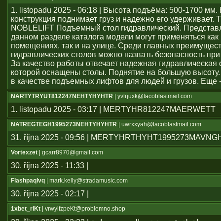
1. listopadu 2025 - 06:18 | Высота подъёма: 500-1700 мм
конструкция поднимает груз и надежно его удерживает. 
NOBLELIFT Подъемный стол гидравлический. Представ
данном разделе каталога модели могут применяться как
помещениях, так и на улице. Среди главных преимущес
гидравлических столов можно назвать безопасность при
За качество работы отвечает надежная гидравлическая 
которой оснащены столы. Поднятие на большую высоту.
в качестве подъемных лифтов для людей и грузов. Еще 
NARTYTRYUT812247NEHTYHYHTR
| yvlrjuxk@tacoblastmail.com
1. listopadu 2025 - 03:17 | MERTYHR812247MAERWETT
NATREGTEGH1995273NEHTYHYHTR
| uwrxxyah@tacoblastmail.com
31. října 2025 - 09:56 | MERTYHRTHYHT1995273MAVN
Vortexzet
| gcarr8970@gmail.com
30. října 2025 - 11:33 |
Flashpaqlvq
| mark.kelly@stradamusic.com
30. října 2025 - 02:17 |
1xbet_riKt
| vrwylfzpeKt@problemno.shop