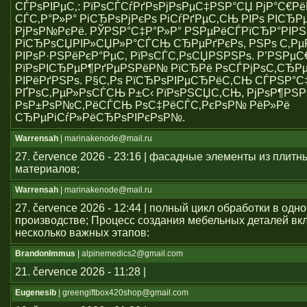
СЃРѕРІРµС‚: РїРѕСЃСѓРґРѕРјРѕРµС‡РЅР°СЏ РјР°С€Р
СЃС‚Р°Р»Р° РіСЂРѕРјРєРѕ РіСѓРґРµС‚СЊ РІРѕ РІСЂР
РјРѕР№РєРё. РЎРЅР°С‡Р°Р»Р° РЅРµРёСЃРїСЂР°РІР
РїСЂРѕСЏРІР»СЏР»Р°СЃСЊ СЂРµРґРєРѕ, РЅРѕ С‚Р
РІРѕР·РЅРёРєР°РµС‚ РїРѕСЃС‚РѕСЏРЅРЅРѕ. Р’РЅРµ
РїРѕРІСЂРµР¶РґРµРЅРёР№ РїСЂРё РѕСЃРјРѕС‚СЂРµ
РІРёРґРЅРѕ. Р§С‚Рѕ РїСЂРѕРІРµСЂРёС‚СЊ СЃРЅР°С
РҐРѕС‚РµР»РѕСЃСЊ Р±С‹ РїРѕРЅСЏС‚СЊ, РјРѕР¶РЅР
РѕР±РѕР№С‚РёСЃСЊ РѕС‡РёСЃС‚РєРѕР№ РёР»Рё
СЂРµРіСѓР»РёСЂРѕРІРєРѕР№.
Warrensah
| marinakenode@mail.ru
27. července 2026 - 23:16 | фасадные элементы из плитн
материалов;
Warrensah
| marinakenode@mail.ru
27. července 2026 - 12:44 | полный цикл обработки в одн
производстве; Процесс создания мебельных деталей вкл
несколько важных этапов:
BrandonImmus
| alpinemedics2@gmail.com
21. července 2026 - 11:28 |
Eugenesib
| greengiftbox420shop@gmail.com