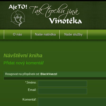
O nás
Naše nabídka
Naše služby
Návštěvní kniha
Přidat nový komentář
Reagovat na příspěvek od:
BlackVuezzl
*Jméno:
Email:
Komentář: