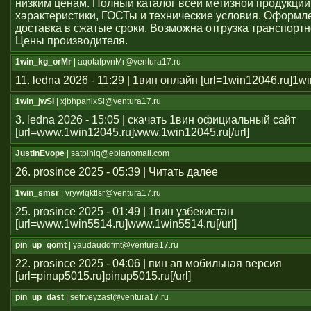
низким ценам. Полный каталог всей метизной продукции
характеристики, ГОСТы и технические условия. Оформле
доставка в сжатые сроки. Возможна отгрузка транспорт
Цены производителя.
1win_kg_orMr
| aqotafpvnMr@ventura17.ru
11. ledna 2026 - 11:29 | 1вин онлайн [url=1win12046.ru]1win
1win_jwSl
| xjbhpahixSl@ventura17.ru
3. ledna 2026 - 15:05 | скачать 1вин официальный сайт
[url=www.1win12045.ru]www.1win12045.ru[/url]
JustinEvope
| satpihiq@eblanomail.com
26. prosince 2025 - 05:39 | Читать далее
1win_smsr
| vrywlqktlsr@ventura17.ru
25. prosince 2025 - 01:49 | 1вин узбекистан
[url=www.1win5514.ru]www.1win5514.ru[/url]
pin_up_qomt
| yaudauddfmt@ventura17.ru
22. prosince 2025 - 04:06 | пин ап мобильная версия
[url=pinup5015.ru]pinup5015.ru[/url]
pin_up_dast
| sefrveyzast@ventura17.ru