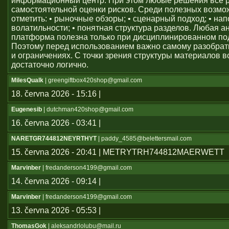
информационный центр. При этом любые решения всё 
самостоятельной оценки рисков. Среди полезных возм
отметить: • рыночные обзоры; • сценарный подход; • на
волатильности; • понятная структура разделов. Любая а
платформа полезна только при дисциплинированном по
Поэтому перед использованием важно самому разобрат
и ограничениях. С точки зрения структуры материалов в
достаточно логично.
MilesQualk
| greengiftbox420shop@gmail.com
18. června 2026 - 15:16 |
Eugenesib
| dutchman420shop@gmail.com
16. června 2026 - 03:41 |
NARETGR744812NEYRTHYT
| paddy_4585@belettersmail.com
15. června 2026 - 20:41 | METRYTRH744812MAERWETT
Marvinber
| fredanderson4199@gmail.com
14. června 2026 - 09:14 |
Marvinber
| fredanderson4199@gmail.com
13. června 2026 - 05:53 |
ThomasGok
| aleksandrlolubu@mail.ru