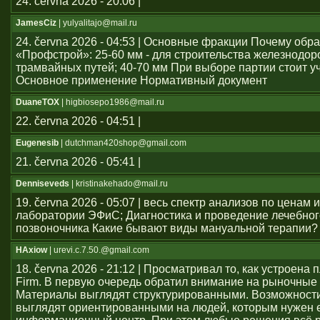
24. června 2026 - 20:06 |
JamesCiz
| yulyalitajo@mail.ru
24. června 2026 - 04:53 | Основные фракции Почему обр
«Профстрой»: 25-60 мм - для строительства железнодо
трамвайных путей; 40-70 мм При выборе партии стоит у
Основное применение Нормативный документ
DuaneTOX
| higbiosepo1986@mail.ru
22. června 2026 - 04:51 |
Eugenesib
| dutchman420shop@gmail.com
21. června 2026 - 05:41 |
Denniseveds
| kristinakehado@mail.ru
19. června 2026 - 05:07 | весь спектр анализов по ценам 
лаборатории ЭФиС; Диагностика и проведение лечебно
позвоночника Какие бывают виды мануальной терапии?
HAxiow
| urevi.c.7.50.@gmail.com
18. června 2026 - 21:12 | Просматривал то, как устроен
Firm. В первую очередь обратил внимание на рыночные
Материалы выглядят структурированными. Возможност
выглядят ориентированными на людей, которым нужен