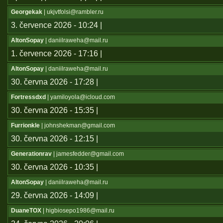
Georgekak
| ukjvtfolsi@rambler.ru
3. července 2026 - 10:24 |
AltonSopay
| daniilraweha@mail.ru
1. července 2026 - 17:16 |
AltonSopay
| daniilraweha@mail.ru
30. června 2026 - 17:28 |
Fortressdxd
| yamiloyola@icloud.com
30. června 2026 - 15:35 |
Furrionkle
| johnshekman@gmail.com
30. června 2026 - 12:15 |
Generationrav
| jamesfedder@gmail.com
30. června 2026 - 10:35 |
AltonSopay
| daniilraweha@mail.ru
29. června 2026 - 14:09 |
DuaneTOX
| higbiosepo1986@mail.ru