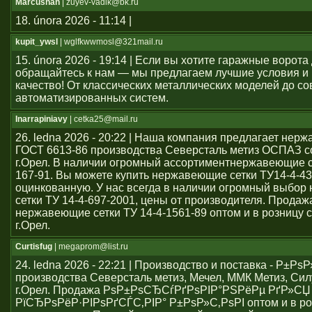
Marcushah
| zuyev-vadik@bk.ru
18. února 2026 - 11:14 |
kupit_ywsl
| wglfkwwmosl@321mail.ru
15. února 2026 - 19:14 | Если вы хотите гаражные ворота 
обращайтесь к нам — мы предлагаем лучшие условия и
качество! От классических металлических моделей до с
автоматизированных систем.
Inarrapiniavy
| cetka25@mail.ru
26. ledna 2026 - 20:22 | Наша компания предлагает нер
ГОСТ 6613-86 производства Северсталь метиз ОСПАЗ с
г.Орел. В наличии огромный ассортиментнержавеющие се
167-91. Вы можете купить нержавеющие сетки ТУ14-4-43
оцинкованную. У нас всегда в наличии огромный выбо
сетки ТУ 14-4-697-2001, цены от производителя. Продаж
нержавеющие сетки ТУ 14-4-1561-89 оптом и в розницу с
г.Орел.
Curtisfug
| megaprom@list.ru
24. ledna 2026 - 22:21 | Производство и поставка - Р±РѕР
производства Северсталь метиз, Мечел, ММК Метиз, Сил
г.Орел. Продажа РѕР±РѕСЂСѓРґРѕРІР°РЅРёРµ РґР»СЏ
РїСЂРѕРёР·РІРѕРґСЃС‚РІР° Р±РѕР»С‚РѕРІ оптом и в ро