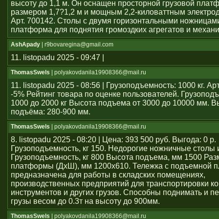
высоту до 1,1 м. Он оснащен просторной грузовой плат
размером 1,7?1,2 м и мощным 2,2-киловаттным электро
Арт. 700142. Столы с двумя горизонтальными ножницам
платформа для поднятия громоздких агрегатов и механ
AshApady
| r9bovaregina@gmail.com
11. listopadu 2025 - 09:47 |
ThomasSwels
| polyakovdanila19908366@mail.ru
11. listopadu 2025 - 08:56 | Грузоподъемность: 1000 кг. А
-5% Рейтинг товара по оценке пользователей. Грузопод
1000 до 2000 кг Высота подъема от 3000 до 10000 мм. В
подъёма: 280-900 мм.
ThomasSwels
| polyakovdanila19908366@mail.ru
8. listopadu 2025 - 08:20 | Цена: 393 500 руб. Выгода: 0 р.
Грузоподъемность, кг 150. Недорогие ножничные столы 
Грузоподъемность, кг 800 Высота подъема, мм 1500 Раз
платформы (ДхШ), мм 1200x610. Тележка с подъемной 
предназначена для работы в складских помещениях,
производственных предприятий для транспортировки ко
инструментов и других грузов. Способны поднимать и 
грузы весом до 0.3т на высоту до 900мм.
ThomasSwels
| polyakovdanila19908366@mail.ru