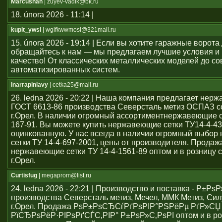
Marcushah
| zuyev-vadik@bk.ru
18. února 2026 - 11:14 |
kupit_ywsl
| wglfkwwmosl@321mail.ru
15. února 2026 - 19:14 | Если вы хотите гаражные ворота 
обращайтесь к нам — мы предлагаем лучшие условия и
качество! От классических металлических моделей до с
автоматизированных систем.
Inarrapiniavy
| cetka25@mail.ru
26. ledna 2026 - 20:22 | Наша компания предлагает нер
ГОСТ 6613-86 производства Северсталь метиз ОСПАЗ с
г.Орел. В наличии огромный ассортиментнержавеющие се
167-91. Вы можете купить нержавеющие сетки ТУ14-4-43
оцинкованную. У нас всегда в наличии огромный выбо
сетки ТУ 14-4-697-2001, цены от производителя. Продаж
нержавеющие сетки ТУ 14-4-1561-89 оптом и в розницу с
г.Орел.
Curtisfug
| megaprom@list.ru
24. ledna 2026 - 22:21 | Производство и поставка - Р±РѕР
производства Северсталь метиз, Мечел, ММК Метиз, Сил
г.Орел. Продажа РѕР±РѕСЂСѓРґРѕРІР°РЅРёРµ РґР»СЏ
РїСЂРѕРёР·РІРѕРґСЃС‚РІР° Р±РѕР»С‚РѕРІ оптом и в ро