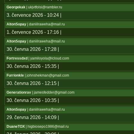
Georgekak
| ukjvtfolsi@rambler.ru
3. července 2026 - 10:24 |
AltonSopay
| daniilraweha@mail.ru
1. července 2026 - 17:16 |
AltonSopay
| daniilraweha@mail.ru
30. června 2026 - 17:28 |
Fortressdxd
| yamiloyola@icloud.com
30. června 2026 - 15:35 |
Furrionkle
| johnshekman@gmail.com
30. června 2026 - 12:15 |
Generationrav
| jamesfedder@gmail.com
30. června 2026 - 10:35 |
AltonSopay
| daniilraweha@mail.ru
29. června 2026 - 14:09 |
DuaneTOX
| higbiosepo1986@mail.ru