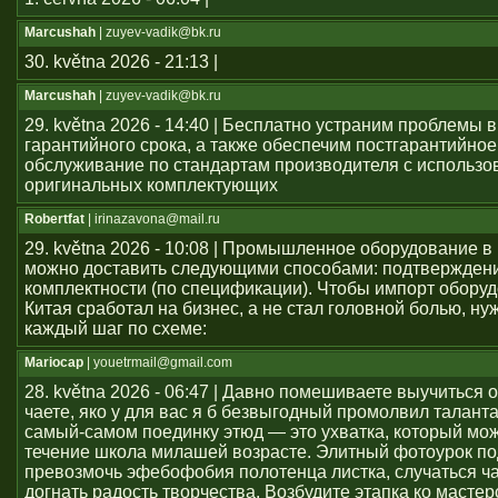
Marcushah
| zuyev-vadik@bk.ru
30. května 2026 - 21:13 |
Marcushah
| zuyev-vadik@bk.ru
29. května 2026 - 14:40 | Бесплатно устраним проблемы 
гарантийного срока, а также обеспечим постгарантийное
обслуживание по стандартам производителя с использ
оригинальных комплектующих
Robertfat
| irinazavona@mail.ru
29. května 2026 - 10:08 | Промышленное оборудование в
можно доставить следующими способами: подтвержден
комплектности (по спецификации). Чтобы импорт оборуд
Китая сработал на бизнес, а не стал головной болью, ну
каждый шаг по схеме:
Mariocap
| youеtrmail@gmail.com
28. května 2026 - 06:47 | Давно помешиваете выучиться 
чаете, яко у для вас я б безвыгодный промолвил талант
самый-самом поединку этюд — это ухватка, который мож
течение школа милашей возрасте. Элитный фотоурок по
превозмочь эфебофобия полотенца листка, случаться ч
догнать радость творчества. Возбудите этапка ко мастер