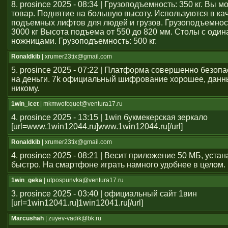
8. prosince 2025 - 08:34 | Грузоподъемность: 350 кг. Вы 
товар. Поднятие на большую высоту. Используются в ка
подъемных лифтов для людей и грузов. Грузоподъемност
3000 кг Высота подъема от 550 до 820 мм. Столы с оди
ножницами. Грузоподъемность: 500 кг.
Ronaldkib
| xrumer23tix@gmail.com
5. prosince 2025 - 07:22 | Платформа совершенно безоп
на деньги. 7k официальный шифрование хорошее, данн
никому.
1win_lcet
| mkmwofcquet@ventura17.ru
4. prosince 2025 - 13:15 | 1win букмекерская зеркало
[url=www.1win12044.ru]www.1win12044.ru[/url]
Ronaldkib
| xrumer23tix@gmail.com
4. prosince 2025 - 08:21 | Весит приложение 50 МБ, уста
быстро. На смартфоне играть намного удобнее в целом.
1win_geka
| utpospunvka@ventura17.ru
3. prosince 2025 - 03:40 | официальный сайт 1вин
[url=1win12041.ru]1win12041.ru[/url]
Marcushah
| zuyev-vadik@bk.ru