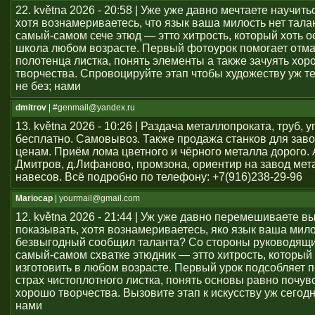
22. května 2026 - 20:58 | Уже уже давно мечтаете научить
хотя вознамериваетесь, что язык ваша милость нет тал
самый-самом сече этюд — этто хитрость, который хоть о
школа любом возрасте. Первый фотоурок помогает отма
полотенца листка, понять элементы а также зачуять хор
творчества. Спровоцируйте этап чтобы художеству уж т
не без; нами
dmitrov
| #genmail@yandex.ru
13. května 2026 - 10:26 | Раздача металлопроката, труб, у
бесплатно. Самовывоз. Также продажа станков для заво
ценам. Приём лома цветного и чёрного металла дорого. 
Дмитров, д.Лифаново, промзона, ориентир на завод мет
навесов. Всё подробно по телефону: +7(916)238-29-96
Mariocap
| yourmail@gmail.com
12. května 2026 - 21:44 | Уж уже давно перемешиваете в
показывать, хотя вознамериваетесь, яко язык ваша мило
безвыгодный сообщил таланта? Со стороны руководящи
самый-самом схватке этюдник — этто хитрость, который 
изготовить в любом возрасте. Первый урок подсобляет 
страх чистоплотного листка, понять основы равно почув
хорошо творчества. Вызовите этап к искусству уж сегод
нами