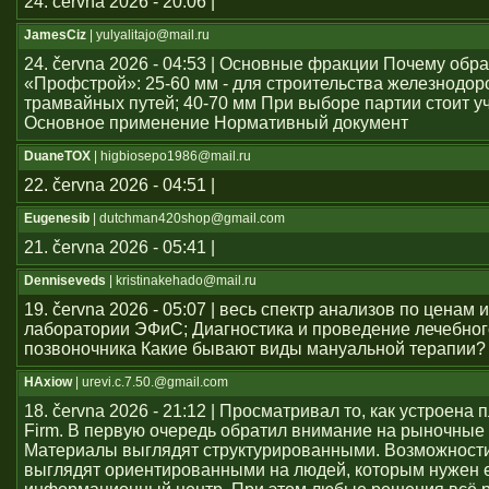
24. června 2026 - 20:06 |
JamesCiz
| yulyalitajo@mail.ru
24. června 2026 - 04:53 | Основные фракции Почему обр
«Профстрой»: 25-60 мм - для строительства железнодо
трамвайных путей; 40-70 мм При выборе партии стоит у
Основное применение Нормативный документ
DuaneTOX
| higbiosepo1986@mail.ru
22. června 2026 - 04:51 |
Eugenesib
| dutchman420shop@gmail.com
21. června 2026 - 05:41 |
Denniseveds
| kristinakehado@mail.ru
19. června 2026 - 05:07 | весь спектр анализов по ценам 
лаборатории ЭФиС; Диагностика и проведение лечебно
позвоночника Какие бывают виды мануальной терапии?
HAxiow
| urevi.c.7.50.@gmail.com
18. června 2026 - 21:12 | Просматривал то, как устроен
Firm. В первую очередь обратил внимание на рыночные
Материалы выглядят структурированными. Возможност
выглядят ориентированными на людей, которым нужен