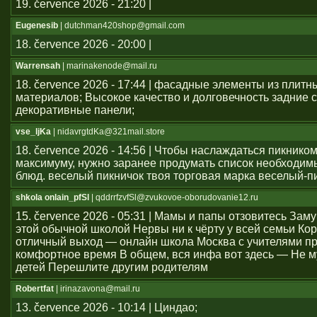
19. července 2026 - 21:20 |
Eugenesib
| dutchman420shop@gmail.com
18. července 2026 - 20:00 |
Warrensah
| marinakenode@mail.ru
18. července 2026 - 17:44 | фасадные элементы из плитн
материалов; Высокое качество и долговечность задние с
декоративные панели;
vse_ljKa
| nidavrgtdKa@321mail.store
18. července 2026 - 14:56 | Чтобы наслаждаться пикником
максимуму, нужно заранее продумать список необходим
блюд. веселый пикничок твоя торговая марка веселый-п
shkola onlain_pfSl
| qddrrfzvfSl@zvukovoe-oborudovanie12.ru
15. července 2026 - 05:31 | Мамы и папы отзовитесь Зам
этой обычной школой Нервы ни к чёрту у всей семьи Ко
отличный выход — онлайн школа Москва с учителями п
комфортное время В общем, вся инфа вот здесь — Не м
детей Перешлите другим родителям
Robertfat
| irinazavona@mail.ru
13. července 2026 - 10:14 | Циндао;