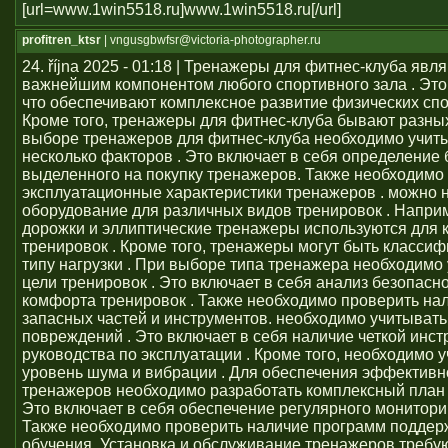
[url=www.1win5518.ru]www.1win5518.ru[/url]
profitren_ktsr
| vngusgbwfsr@victoria-photographer.ru
24. října 2025 - 01:18 | Тренажеры для фитнес-клуба явл
важнейшим компонентом любого спортивного зала . Это 
что обеспечивают комплексное развитие физических сп
Кроме того, тренажеры для фитнес-клуба бывают разных
выборе тренажеров для фитнес-клуба необходимо учит
несколько факторов . Это включает в себя определение
выделенного на покупку тренажеров. Также необходимо
эксплуатационные характеристики тренажеров . можно 
оборудование для различных видов тренировок . Напри
дорожки и эллиптические тренажеры используются для 
тренировок . Кроме того, тренажеры могут быть класси
типу нагрузки . При выборе типа тренажера необходимо
цели тренировок . Это включает в себя анализ безопасно
комфорта тренировок . Также необходимо проверить на
запасных частей и инструментов. необходимо учитывать
повреждений . Это включает в себя наличие четкой инст
руководства по эксплуатации . Кроме того, необходимо 
уровень шума и вибрации . Для обеспечения эффективн
тренажеров необходимо разработать комплексный план 
Это включает в себя обеспечение регулярного монитори
Также необходимо проверить наличие программ поддер
обучения. Установка и обслуживание тренажеров требу