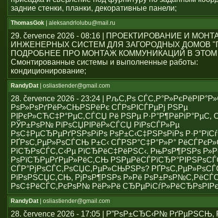
задние стенки, планки, декоративные панели;
ThomasGok
| aleksandrlolubu@mail.ru
29. července 2026 - 08:16 | ПРОЕКТИРОВАНИЕ И МОН
ИНЖЕНЕРНЫХ СИСТЕМ ДЛЯ ЗАГОРОДНЫХ ДОМОВ "
ПОДРОБНЕЕ ПРО МОНТАЖ КОММУНИКАЦИЙ В ЭТОМ
Смонтированные системы и выполненные работы:
кондиционирование;
RandyDat
| osliastiender@gmail.com
28. července 2026 - 23:24 | РљС‚Рѕ СЃС‚Р°Р»РєРёРІР°
РѕР»РѕРґРёР»СЊРЅРёРє СЃРѕРІСЃРµРј РЅРµ
РІРєР»СЋС‡Р°РµС‚СЃСЏ Рё РЅРµ Р·Р°Р¶РёРіР°РµС‚ С
РЎР±РѕР№ РїРѕСЏРІРёР»СЃСЏ РїРѕСЃР»Рµ
РѕС‡РµСЂРµРґРЅРѕРіРѕ РѕР±С‹С‡РЅРѕРіРѕ Р·Р°РїСѓ
РҐРѕС‚РµР»РѕСЃСЊ Р±С‹ СЃРЅР°С‡Р°Р»Р° РёСЃРє
РїСЂРѕСЃС‚С‹Рµ РїСЂРёС‡РёРЅС‹. РњРѕР¶РЅРѕ Р»Р
РѕРїСЂРµРґРµР»РёС‚СЊ РЅРµРёСЃРїСЂР°РІРЅРѕС
СЃР°РјРѕСЃС‚РѕСЏС‚РµР»СЊРЅРѕ? РҐРѕС‚РµР»РѕСЃ
РїРѕРЅСЏС‚СЊ, РјРѕР¶РЅРѕ Р»Рё РѕР±РѕР№С‚РёСЃ
РѕС‡РёСЃС‚РєРѕР№ РёР»Рё СЂРµРіСѓР»РёСЂРѕРІР
RandyDat
| osliastiender@gmail.com
28. července 2026 - 17:05 | Р”РѕР±СЂС‹Р№ РґРµРЅСЊ