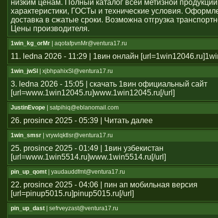
низким ценам. Полный каталог всей метизной продукции
характеристики, ГОСТы и технические условия. Оформле
доставка в сжатые сроки. Возможна отгрузка транспорт
Цены производителя.
1win_kg_orMr
| aqotafpvnMr@ventura17.ru
11. ledna 2026 - 11:29 | 1вин онлайн [url=1win12046.ru]1win
1win_jwSl
| xjbhpahixSl@ventura17.ru
3. ledna 2026 - 15:05 | скачать 1вин официальный сайт
[url=www.1win12045.ru]www.1win12045.ru[/url]
JustinEvope
| satpihiq@eblanomail.com
26. prosince 2025 - 05:39 | Читать далее
1win_smsr
| vrywlqktlsr@ventura17.ru
25. prosince 2025 - 01:49 | 1вин узбекистан
[url=www.1win5514.ru]www.1win5514.ru[/url]
pin_up_qomt
| yaudauddfmt@ventura17.ru
22. prosince 2025 - 04:06 | пин ап мобильная версия
[url=pinup5015.ru]pinup5015.ru[/url]
pin_up_dast
| sefrveyzast@ventura17.ru