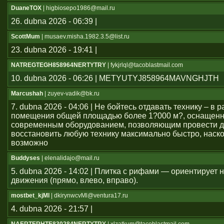
DuaneTOX
| higbiosepo1986@mail.ru
26. dubna 2026 - 06:39 |
ScottMum
| musaev.misha.1982.3.5@list.ru
23. dubna 2026 - 19:41 |
NATREGTEGH858964NERTYTRY
| fykjrlql@tacoblastmail.com
10. dubna 2026 - 06:26 | METYUTYJ858964MAVNGHJTH
Marcushah
| zuyev-vadik@bk.ru
7. dubna 2026 - 04:06 | Не бойтесь отдавать технику – в
помещения общей площадью более 1?000 м?, оснащен
современным оборудованием, позволяющим провести д
восстановить любую технику максимально быстро, наско
возможно
Buddyses
| elenalidajo@mail.ru
5. dubna 2026 - 14:02 | Плитка с рифами — ориентирует
движения (прямо, влево, вправо).
mostbet_kjMl
| dkirynwcvMl@ventura17.ru
4. dubna 2026 - 21:57 |