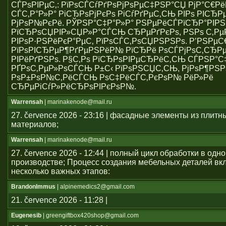
СЃРѕРІРµС‚: РїРѕСЃСѓРґРѕРјРѕРµС‡РЅР°СЏ РјР°С€Р
СЃС‚Р°Р»Р° РіСЂРѕРјРєРѕ РіСѓРґРµС‚СЊ РІРѕ РІСЂР
РјРѕР№РєРё. РЎРЅР°С‡Р°Р»Р° РЅРµРёСЃРїСЂР°РІР
РїСЂРѕСЏРІР»СЏР»Р°СЃСЊ СЂРµРґРєРѕ, РЅРѕ С‚Р
РІРѕР·РЅРёРєР°РµС‚ РїРѕСЃС‚РѕСЏРЅРЅРѕ. Р’РЅРµ
РїРѕРІСЂРµР¶РґРµРЅРёР№ РїСЂРё РѕСЃРјРѕС‚СЂРµ
РІРёРґРЅРѕ. Р§С‚Рѕ РїСЂРѕРІРµСЂРёС‚СЊ СЃРЅР°С
РҐРѕС‚РµР»РѕСЃСЊ Р±С‹ РїРѕРЅСЏС‚СЊ, РјРѕР¶РЅР
РѕР±РѕР№С‚РёСЃСЊ РѕС‡РёСЃС‚РєРѕР№ РёР»Рё
СЂРµРіСѓР»РёСЂРѕРІРєРѕР№.
Warrensah
| marinakenode@mail.ru
27. července 2026 - 23:16 | фасадные элементы из плитн
материалов;
Warrensah
| marinakenode@mail.ru
27. července 2026 - 12:44 | полный цикл обработки в одн
производстве; Процесс создания мебельных деталей вкл
несколько важных этапов:
BrandonImmus
| alpinemedics2@gmail.com
21. července 2026 - 11:28 |
Eugenesib
| greengiftbox420shop@gmail.com