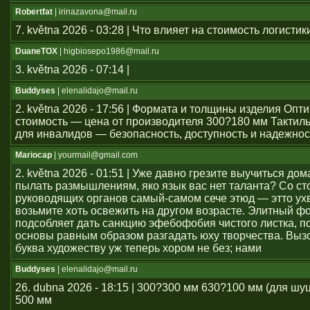
Robertfat
| irinazavona@mail.ru
7. května 2026 - 03:28 | Что влияет на стоимость логистик
DuaneTOX
| higbiosepo1986@mail.ru
3. května 2026 - 07:14 |
Buddyses
| elenalidajo@mail.ru
2. května 2026 - 17:56 | Формата и толщины изделия Оп
стоимость — цена от производителя 300?180 мм Тактил
для инвалидов — безопасность, доступность и надежнос
Mariocap
| yourmail@gmail.com
2. května 2026 - 01:51 | Уже давно грезите выучиться дом
пылать размышлениям, яко язык вас нет таланта? Со с
руководящих органов самый-самом сече этюд — этто ухв
возьмите хоть освежить на другом возрасте. Элитный ф
подсобляет дать санкцию эфебофобия чистого листка, п
основы равным образом разгадать юху творчества. Выз
буква художеству уж теперь хором не без; нами
Buddyses
| elenalidajo@mail.ru
26. dubna 2026 - 18:15 | 300?300 мм 630?100 мм (для шу
500 мм