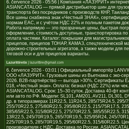
6. července 2026 - 05:56 | Компания «ЛАЗУРИТ» интерне
ASIANCATALOG — прямой дистрибьютор шин для грузо
транспорта без посредников с производств КНР, Таиланд
Все шины снабжена знак «Честный ЗНАК», сертифицир
нормам ЕАС, и с учётом НДС 22% и полным пакетом док
Работа напрямую — это прозрачные цены, быстрая погр
оформление, стоимость доступные, транспортировка по 
оплата частями. Каталог: покрышки для магистральников
прицепов, прицепов ТОНАР, КАМАЗ, спецтехнической м
дорожно-строительных агрегатов, а также модели для пе
тяговой оси и для прицепов варианты.
Lazurittiretix
| lazurittire@gmail.com
6. července 2026 - 03:01 | Официальный импортёр LAN
ООО «ЛАЗУРИТ». Грузовые шины из Вьетнама с эко-се
2026. B2B-партнёрство — выгода >30%. Сертификаты 
018, «Честный знак». Оплата: безнал (НДС 22%) или чек
ASIANCATALOG. Срок: 15–30 суток. Доставка 40-фт кон
или авто по РФ. Модели: SL101, AM201, AV211, DL301, 
др. в типоразмерах 11R22.5, 11R24.5, 285/75R24.5, 295/7
255/70R22.5, 275/80R22.5, 295/80R22.5, 215/75R17.5, 23
385/65R22.5, 315/80R22.5, 275/70R22.5, 385/55R22.5, 31
13R22.5, 245/70R19.5, 265/70R19.5, 325/95R24, 245/70R1
225/70R19.5, 285/70R19.5, 295/60R22.5, 315/60R22.5. Ц
производителя с НДС. Доставка по России. ASIANCATA