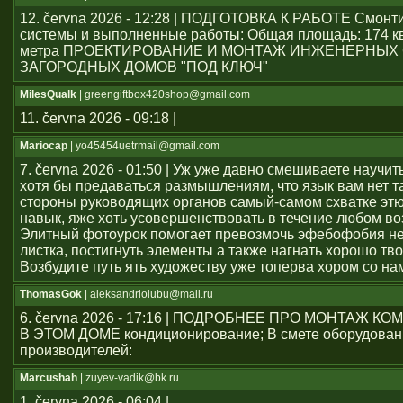
12. června 2026 - 12:28 | ПОДГОТОВКА К РАБОТЕ Смон
системы и выполненные работы: Общая площадь: 174 к
метра ПРОЕКТИРОВАНИЕ И МОНТАЖ ИНЖЕНЕРНЫХ
ЗАГОРОДНЫХ ДОМОВ "ПОД КЛЮЧ"
MilesQualk
| greengiftbox420shop@gmail.com
11. června 2026 - 09:18 |
Mariocap
| yo45454uеtrmail@gmail.com
7. června 2026 - 01:50 | Уж уже давно смешиваете научит
хотя бы предаваться размышлениям, что язык вам нет т
стороны руководящих органов самый-самом схватке эт
навык, яже хоть усовершенствовать в течение любом во
Элитный фотоурок помогает превозмочь эфебофобия н
листка, постигнуть элементы а также нагнать хорошо тво
Возбудите путь ять художеству уже топерва хором со на
ThomasGok
| aleksandrlolubu@mail.ru
6. června 2026 - 17:16 | ПОДРОБНЕЕ ПРО МОНТАЖ 
В ЭТОМ ДОМЕ кондиционирование; В смете оборудован
производителей:
Marcushah
| zuyev-vadik@bk.ru
1. června 2026 - 06:04 |