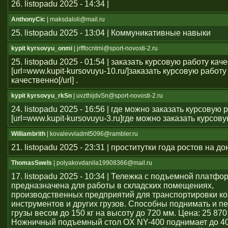
26. listopadu 2025 - 14:34 |
AnthonyCic
| maksdaloli@mail.ru
25. listopadu 2025 - 13:04 | Коммуникативные навыки
kypit kyrsovyu_onmi
| jrfffocntmi@sport-novosti-2.ru
25. listopadu 2025 - 01:54 | заказать курсовую работу кач
[url=www.kupit-kursovuyu-10.ru/]заказать курсовую работу
качественно[/url] .
kypit kyrsovyu_rkSn
| uvzthijdvSn@sport-novosti-2.ru
24. listopadu 2025 - 16:56 | где можно заказать курсовую 
[url=www.kupit-kursovuyu-3.ru]где можно заказать курсовую 
Williambrith
| kovalevvladmt5096@rambler.ru
21. listopadu 2025 - 23:31 | проститутки года ростов на до
ThomasSwels
| polyakovdanila19908366@mail.ru
17. listopadu 2025 - 10:34 | Тележка с подъемной платфо
предназначена для работы в складских помещениях,
производственных предприятий для транспортировки ко
инструментов и других грузов. Способны поднимать и 
грузы весом до 150 кг на высоту до 720 мм. Цена: 25 870
Ножничный подъемный стол OX NY-400 поднимает до 40