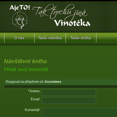
O nás
Naše nabídka
Naše služby
Návštěvní kniha
Přidat nový komentář
Reagovat na příspěvek od:
Ascentwvs
*Jméno:
Email:
Komentář: