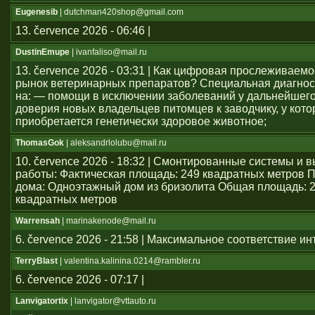
Eugenesib
| dutchman420shop@gmail.com
13. července 2026 - 06:46 |
DustinEmupe
| ivanfaliso@mail.ru
13. července 2026 - 03:31 | Как цифровая прослеживаем
рынок ветеринарных препаратов? Специальная диагнос
на: — помощи в исключении заболеваний у дальнейшего
доверия новых владельцев питомцев к заводчику, у кото
приобретается генетически здоровое животное;
ThomasGok
| aleksandrlolubu@mail.ru
10. července 2026 - 18:32 | Смонтированные системы и
работы: Фактическая площадь: 249 квадратных метров 
дома: Одноэтажный дом из бризолита Общая площадь: 
квадратных метров
Warrensah
| marinakenode@mail.ru
6. července 2026 - 21:58 | Максимальное соответствие и
TerryBlast
| valentina.kalinina.0214@rambler.ru
6. července 2026 - 07:17 |
Lanvigatortix
| lanvigator@vttauto.ru