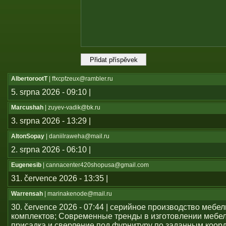
AlbertorootT
| ffxcpfzeux@rambler.ru
5. srpna 2026 - 09:10 |
Marcushah
| zuyev-vadik@bk.ru
3. srpna 2026 - 13:29 |
AltonSopay
| daniilraweha@mail.ru
2. srpna 2026 - 06:10 |
Eugenesib
| cannacenter420shopusa@gmail.com
31. července 2026 - 13:35 |
Warrensah
| marinakenode@mail.ru
30. července 2026 - 07:44 | серийное производство мебе
комплектов; Современные тренды в изготовлении мебе
присадка и сверление под фурнитуру по заданным коор