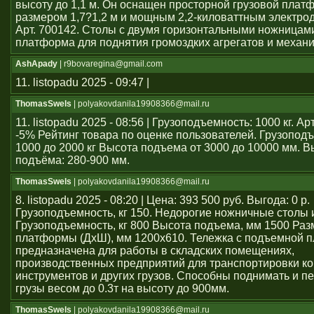
высоту до 1,1 м. Он оснащен просторной грузовой плат
размером 1,7?1,2 м и мощным 2,2-киловаттным электро
Арт. 700142. Столы с двумя горизонтальными ножницам
платформа для поднятия громоздких агрегатов и механ
AshApady
| r9bovaregina@gmail.com
11. listopadu 2025 - 09:47 |
ThomasSwels
| polyakovdanila19908366@mail.ru
11. listopadu 2025 - 08:56 | Грузоподъемность: 1000 кг. А
-5% Рейтинг товара по оценке пользователей. Грузопод
1000 до 2000 кг Высота подъема от 3000 до 10000 мм. В
подъёма: 280-900 мм.
ThomasSwels
| polyakovdanila19908366@mail.ru
8. listopadu 2025 - 08:20 | Цена: 393 500 руб. Выгода: 0 р.
Грузоподъемность, кг 150. Недорогие ножничные столы 
Грузоподъемность, кг 800 Высота подъема, мм 1500 Раз
платформы (ДхШ), мм 1200x610. Тележка с подъемной 
предназначена для работы в складских помещениях,
производственных предприятий для транспортировки ко
инструментов и других грузов. Способны поднимать и 
грузы весом до 0.3т на высоту до 900мм.
ThomasSwels
| polyakovdanila19908366@mail.ru