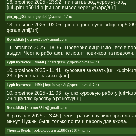
16. prosince 2025 - 23:02 | пин ап вывод через узкард
[url=pinup5014.ru]пин ап вывод через узкард[/url]
pin_up_jlSi
| ummjtqetlSi@ventura17.ru
13. prosince 2025 - 02:05 | pin up qonuniymi [url=pinup5009
qonuniymi[/url]
Ronaldkib
| xrumer23tix@gmail.com
11. prosince 2025 - 18:36 | Проверил лицензию - все в п
выдал. Честно работают, не ловят новичков на подвохи.
kypit kyrsovyu_dmMi
| lhczragzzMi@sport-novosti-2.ru
10. prosince 2025 - 11:41 | курсовая заказать [url=kupit-ku
23.ru]курсовая заказать[/url] .
kypit kyrsovyu_ldMr
| bqufhdvqzMr@sport-novosti-2.ru
10. prosince 2025 - 11:03 | куплю курсовую работу [url=kup
29.ru]куплю курсовую работу[/url] .
Ronaldkib
| xrumer23tix@gmail.com
8. prosince 2025 - 13:46 | Регистрация в казино прошла 
минут. Нужны были только почта и пароль для входа.
ThomasSwels
| polyakovdanila19908366@mail.ru