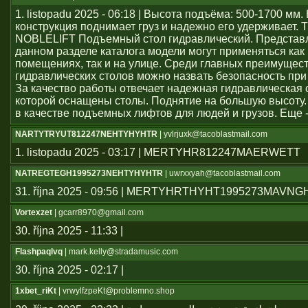
1. listopadu 2025 - 06:18 | Высота подъёма: 500-1700 мм
конструкция поднимает груз и надежно его удерживает. 
NOBLELIFT Подъемный стол гидравлический. Представ
данном разделе каталога модели могут применяться как
помещениях, так и на улице. Среди главных преимущес
гидравлических столов можно назвать безопасность при
За качество работы отвечает надежная гидравлическая 
которой оснащены столы. Поднятие на большую высоту.
в качестве подъемных лифтов для людей и грузов. Еще 
NARTYTRYUT812247NEHTYHYHTR
| yvlrjuxk@tacoblastmail.com
1. listopadu 2025 - 03:17 | MERTYHR812247MAERWETT
NATREGTEGH1995273NEHTYHYHTR
| uwrxxyah@tacoblastmail.com
31. října 2025 - 09:56 | MERTYHRTHYHT1995273MAVN
Vortexzet
| gcarr8970@gmail.com
30. října 2025 - 11:33 |
Flashpaqlvq
| mark.kelly@stradamusic.com
30. října 2025 - 02:17 |
1xbet_riKt
| vrwylfzpeKt@problemno.shop