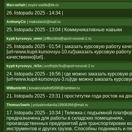
Marcushah
| zuyev-vadik@bk.ru
26. listopadu 2025 - 14:34 |
AnthonyCic
| maksdaloli@mail.ru
25. listopadu 2025 - 13:04 | Коммуникативные навыки
kypit kyrsovyu_onmi
| jrfffocntmi@sport-novosti-2.ru
25. listopadu 2025 - 01:54 | заказать курсовую работу кач
[url=www.kupit-kursovuyu-10.ru/]заказать курсовую работу
качественно[/url] .
kypit kyrsovyu_rkSn
| uvzthijdvSn@sport-novosti-2.ru
24. listopadu 2025 - 16:56 | где можно заказать курсовую 
[url=www.kupit-kursovuyu-3.ru]где можно заказать курсовую 
Williambrith
| kovalevvladmt5096@rambler.ru
21. listopadu 2025 - 23:31 | проститутки года ростов на до
ThomasSwels
| polyakovdanila19908366@mail.ru
17. listopadu 2025 - 10:34 | Тележка с подъемной платфо
предназначена для работы в складских помещениях,
производственных предприятий для транспортировки ко
инструментов и других грузов. Способны поднимать и 