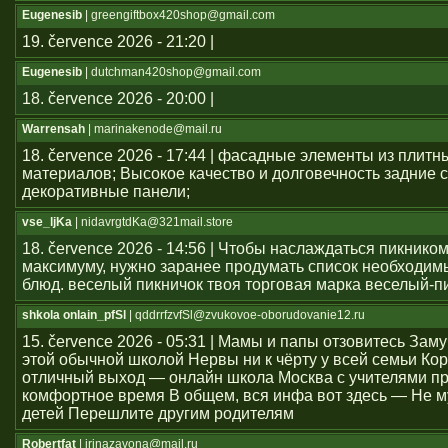
Eugenesib
| greengiftbox420shop@gmail.com
19. července 2026 - 21:20 |
Eugenesib
| dutchman420shop@gmail.com
18. července 2026 - 20:00 |
Warrensah
| marinakenode@mail.ru
18. července 2026 - 17:44 | фасадные элементы из плитн
материалов; Высокое качество и долговечность задние с
декоративные панели;
vse_ljKa
| nidavrgtdKa@321mail.store
18. července 2026 - 14:56 | Чтобы наслаждаться пикником
максимуму, нужно заранее продумать список необходим
блюд. веселый пикничок твоя торговая марка веселый-п
shkola onlain_pfSl
| qddrrfzvfSl@zvukovoe-oborudovanie12.ru
15. července 2026 - 05:31 | Мамы и папы отзовитесь Зам
этой обычной школой Нервы ни к чёрту у всей семьи Ко
отличный выход — онлайн школа Москва с учителями п
комфортное время В общем, вся инфа вот здесь — Не м
детей Перешлите другим родителям
Robertfat
| irinazavona@mail.ru