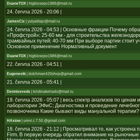
DuaneTOX
| higbiosepo1986@mail.ru
24. června 2026 - 20:06 |
JamesCiz
| yulyalitajo@mail.ru
24. června 2026 - 04:53 | Основные фракции Почему обр
«Профстрой»: 25-60 мм - для строительства железнодо
трамвайных путей; 40-70 мм При выборе партии стоит у
Основное применение Нормативный документ
DuaneTOX
| higbiosepo1986@mail.ru
22. června 2026 - 04:51 |
Eugenesib
| dutchman420shop@gmail.com
21. června 2026 - 05:41 |
Denniseveds
| kristinakehado@mail.ru
19. června 2026 - 05:07 | весь спектр анализов по ценам 
лаборатории ЭФиС; Диагностика и проведение лечебно
позвоночника Какие бывают виды мануальной терапии?
HAxiow
| urevi.c.7.50.@gmail.com
18. června 2026 - 21:12 | Просматривал то, как устроен
Firm. В первую очередь обратил внимание на рыночные