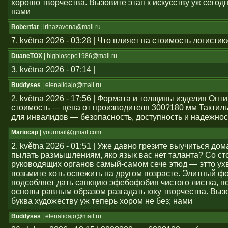
хорошо творчества. Вызовите этап к искусству уж сегод
нами
Robertfat
| irinazavona@mail.ru
7. května 2026 - 03:28 | Что влияет на стоимость логистик
DuaneTOX
| higbiosepo1986@mail.ru
3. května 2026 - 07:14 |
Buddyses
| elenalidajo@mail.ru
2. května 2026 - 17:56 | Формата и толщины изделия Оп
стоимость — цена от производителя 300?180 мм Тактил
для инвалидов — безопасность, доступность и надежнос
Mariocap
| yourmail@gmail.com
2. května 2026 - 01:51 | Уже давно грезите выучиться дом
пылать размышлениям, яко язык вас нет таланта? Со с
руководящих органов самый-самом сече этюд — этто ухв
возьмите хоть освежить на другом возрасте. Элитный ф
подсобляет дать санкцию эфебофобия чистого листка, п
основы равным образом разгадать юху творчества. Выз
буква художеству уж теперь хором не без; нами
Buddyses
| elenalidajo@mail.ru