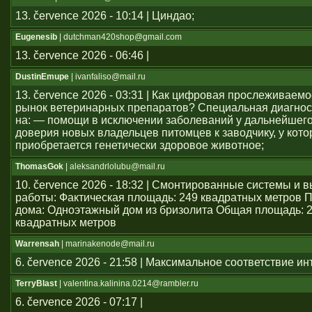
13. července 2026 - 10:14 | Циндао;
Eugenesib
| dutchman420shop@gmail.com
13. července 2026 - 06:46 |
DustinEmupe
| ivanfaliso@mail.ru
13. července 2026 - 03:31 | Как цифровая прослеживаем
рынок ветеринарных препаратов? Специальная диагнос
на: — помощи в исключении заболеваний у дальнейшего
доверия новых владельцев питомцев к заводчику, у кото
приобретается генетически здоровое животное;
ThomasGok
| aleksandrlolubu@mail.ru
10. července 2026 - 18:32 | Смонтированные системы и
работы: Фактическая площадь: 249 квадратных метров 
дома: Одноэтажный дом из бризолита Общая площадь: 
квадратных метров
Warrensah
| marinakenode@mail.ru
6. července 2026 - 21:58 | Максимальное соответствие и
TerryBlast
| valentina.kalinina.0214@rambler.ru
6. července 2026 - 07:17 |