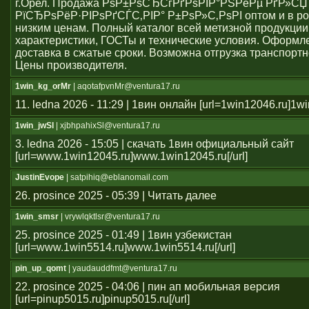
г.Орел. Продажа РѕР±РѕСЂСѓРґРѕРІР°РЅРёРµ РґР»СЏ
РїСЂРѕРёР·РІРѕРґСЃС‚РІР° Р±РѕР»С‚РѕРІ оптом и в ро
низким ценам. Полный каталог всей метизной продукции
характеристики, ГОСТы и технические условия. Оформле
доставка в сжатые сроки. Возможна отгрузка транспорт
Цены производителя.
1win_kg_orMr
| aqotafpvnMr@ventura17.ru
11. ledna 2026 - 11:29 | 1вин онлайн [url=1win12046.ru]1win
1win_jwSl
| xjbhpahixSl@ventura17.ru
3. ledna 2026 - 15:05 | скачать 1вин официальный сайт
[url=www.1win12045.ru]www.1win12045.ru[/url]
JustinEvope
| satpihiq@eblanomail.com
26. prosince 2025 - 05:39 | Читать далее
1win_smsr
| vrywlqktlsr@ventura17.ru
25. prosince 2025 - 01:49 | 1вин узбекистан
[url=www.1win5514.ru]www.1win5514.ru[/url]
pin_up_qomt
| yaudauddfmt@ventura17.ru
22. prosince 2025 - 04:06 | пин ап мобильная версия
[url=pinup5015.ru]pinup5015.ru[/url]