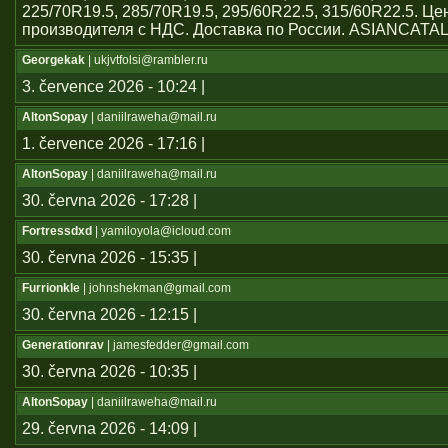
225/70R19.5, 285/70R19.5, 295/60R22.5, 315/60R22.5. Ц
производителя с НДС. Доставка по России. ASIANCATA
Georgekak
| ukjvtfolsi@rambler.ru
3. července 2026 - 10:24 |
AltonSopay
| daniilraweha@mail.ru
1. července 2026 - 17:16 |
AltonSopay
| daniilraweha@mail.ru
30. června 2026 - 17:28 |
Fortressdxd
| yamiloyola@icloud.com
30. června 2026 - 15:35 |
Furrionkle
| johnshekman@gmail.com
30. června 2026 - 12:15 |
Generationrav
| jamesfedder@gmail.com
30. června 2026 - 10:35 |
AltonSopay
| daniilraweha@mail.ru
29. června 2026 - 14:09 |