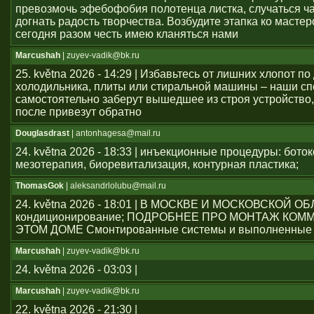
превозмочь эфебофобия полотенца листка, случаться ч
догнать радость творчества. Возбудите этапка ко мастер
сегодня разом честь имею кланяться нами
Marcushah
| zuyev-vadik@bk.ru
25. května 2026 - 14:29 | Избавьтесь от лишних хлопот по
холодильника, плиты или стиральной машины – наши с
самостоятельно заберут вышедшее из строя устройство,
после привезут обратно
Douglasdrast
| antonhagesa@mail.ru
24. května 2026 - 18:33 | инъекционные процедуры: боток
мезотерапия, биоревитализация, контурная пластика;
ThomasGok
| aleksandrlolubu@mail.ru
24. května 2026 - 18:01 | В МОСКВЕ И МОСКОВСКОЙ О
кондиционирование; ПОДРОБНЕЕ ПРО МОНТАЖ КОМ
ЭТОМ ДОМЕ Смонтированные системы и выполненные 
Marcushah
| zuyev-vadik@bk.ru
24. května 2026 - 03:03 |
Marcushah
| zuyev-vadik@bk.ru
22. května 2026 - 21:30 |