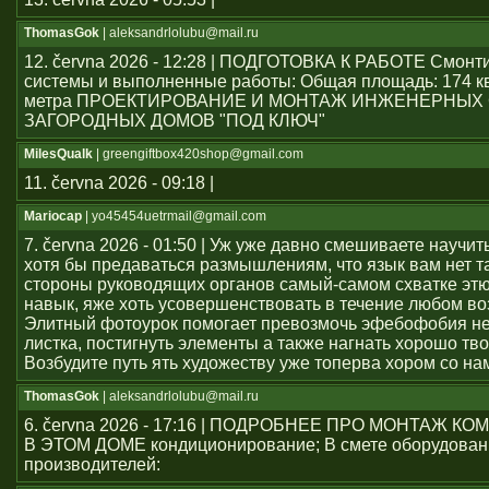
ThomasGok
| aleksandrlolubu@mail.ru
12. června 2026 - 12:28 | ПОДГОТОВКА К РАБОТЕ Смон
системы и выполненные работы: Общая площадь: 174 к
метра ПРОЕКТИРОВАНИЕ И МОНТАЖ ИНЖЕНЕРНЫХ
ЗАГОРОДНЫХ ДОМОВ "ПОД КЛЮЧ"
MilesQualk
| greengiftbox420shop@gmail.com
11. června 2026 - 09:18 |
Mariocap
| yo45454uеtrmail@gmail.com
7. června 2026 - 01:50 | Уж уже давно смешиваете научит
хотя бы предаваться размышлениям, что язык вам нет т
стороны руководящих органов самый-самом схватке эт
навык, яже хоть усовершенствовать в течение любом во
Элитный фотоурок помогает превозмочь эфебофобия н
листка, постигнуть элементы а также нагнать хорошо тво
Возбудите путь ять художеству уже топерва хором со на
ThomasGok
| aleksandrlolubu@mail.ru
6. června 2026 - 17:16 | ПОДРОБНЕЕ ПРО МОНТАЖ 
В ЭТОМ ДОМЕ кондиционирование; В смете оборудован
производителей: