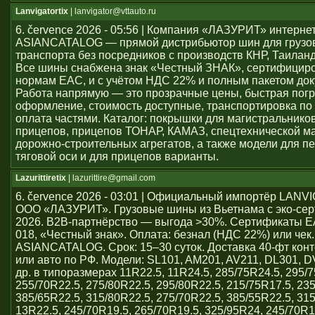
Lanvigatortix
| lanvigator@vttauto.ru
6. července 2026 - 05:56 | Компания «ЛАЗУРИТ» интерне
ASIANCATALOG — прямой дистрибьютор шин для грузо
транспорта без посредников с производств КНР, Таиланд
Все шины снабжена знак «Честный ЗНАК», сертифицир
нормам ЕАС, и с учётом НДС 22% и полным пакетом док
Работа напрямую — это прозрачные цены, быстрая погр
оформление, стоимость доступные, транспортировка по 
оплата частями. Каталог: покрышки для магистральников
прицепов, прицепов ТОНАР, КАМАЗ, спецтехнической м
дорожно-строительных агрегатов, а также модели для пе
тяговой оси и для прицепов варианты.
Lazurittiretix
| lazurittire@gmail.com
6. července 2026 - 03:01 | Официальный импортёр LAN
ООО «ЛАЗУРИТ». Грузовые шины из Вьетнама с эко-се
2026. B2B-партнёрство — выгода >30%. Сертификаты 
018, «Честный знак». Оплата: безнал (НДС 22%) или чек
ASIANCATALOG. Срок: 15–30 суток. Доставка 40-фт кон
или авто по РФ. Модели: SL101, AM201, AV211, DL301, 
др. в типоразмерах 11R22.5, 11R24.5, 285/75R24.5, 295/7
255/70R22.5, 275/80R22.5, 295/80R22.5, 215/75R17.5, 23
385/65R22.5, 315/80R22.5, 275/70R22.5, 385/55R22.5, 31
13R22.5, 245/70R19.5, 265/70R19.5, 325/95R24, 245/70R1