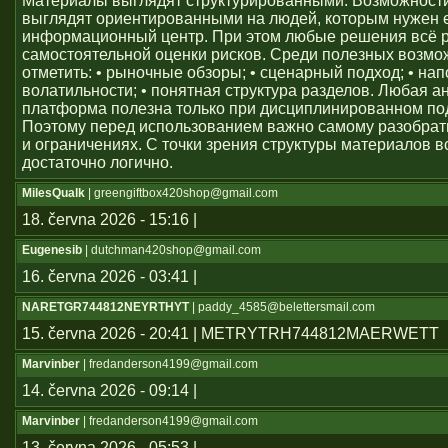
Материалы выглядят структурированными. Возможност
выглядят ориентированными на людей, которым нужен
информационный центр. При этом любые решения всё 
самостоятельной оценки рисков. Среди полезных возм
отметить: • рыночные обзоры; • сценарный подход; • на
волатильности; • понятная структура разделов. Любая а
платформа полезна только при дисциплинированном по
Поэтому перед использованием важно самому разобрат
и ограничениях. С точки зрения структуры материалов в
достаточно логично.
MilesQualk
| greengiftbox420shop@gmail.com
18. června 2026 - 15:16 |
Eugenesib
| dutchman420shop@gmail.com
16. června 2026 - 03:41 |
NARETGR744812NEYRTHYT
| paddy_4585@belettersmail.com
15. června 2026 - 20:41 | METRYTRH744812MAERWETT
Marvinber
| fredanderson4199@gmail.com
14. června 2026 - 09:14 |
Marvinber
| fredanderson4199@gmail.com
13. června 2026 - 05:53 |