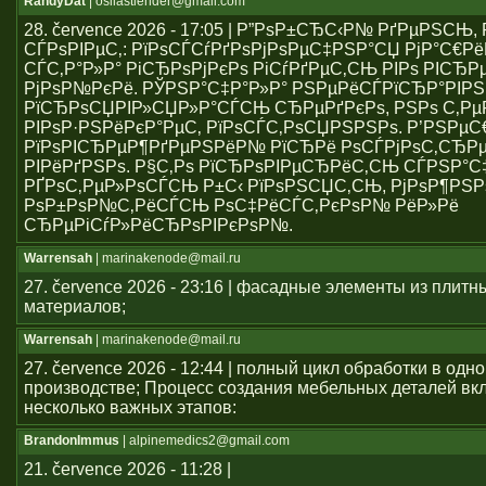
RandyDat
| osliastiender@gmail.com
28. července 2026 - 17:05 | Р”РѕР±СЂС‹Р№ РґРµРЅСЊ
СЃРѕРІРµС‚: РїРѕСЃСѓРґРѕРјРѕРµС‡РЅР°СЏ РјР°С€Р
СЃС‚Р°Р»Р° РіСЂРѕРјРєРѕ РіСѓРґРµС‚СЊ РІРѕ РІСЂР
РјРѕР№РєРё. РЎРЅР°С‡Р°Р»Р° РЅРµРёСЃРїСЂР°РІР
РїСЂРѕСЏРІР»СЏР»Р°СЃСЊ СЂРµРґРєРѕ, РЅРѕ С‚Р
РІРѕР·РЅРёРєР°РµС‚ РїРѕСЃС‚РѕСЏРЅРЅРѕ. Р’РЅРµ
РїРѕРІСЂРµР¶РґРµРЅРёР№ РїСЂРё РѕСЃРјРѕС‚СЂРµ
РІРёРґРЅРѕ. Р§С‚Рѕ РїСЂРѕРІРµСЂРёС‚СЊ СЃРЅР°С
РҐРѕС‚РµР»РѕСЃСЊ Р±С‹ РїРѕРЅСЏС‚СЊ, РјРѕР¶РЅР
РѕР±РѕР№С‚РёСЃСЊ РѕС‡РёСЃС‚РєРѕР№ РёР»Рё
СЂРµРіСѓР»РёСЂРѕРІРєРѕР№.
Warrensah
| marinakenode@mail.ru
27. července 2026 - 23:16 | фасадные элементы из плитн
материалов;
Warrensah
| marinakenode@mail.ru
27. července 2026 - 12:44 | полный цикл обработки в одн
производстве; Процесс создания мебельных деталей вкл
несколько важных этапов:
BrandonImmus
| alpinemedics2@gmail.com
21. července 2026 - 11:28 |