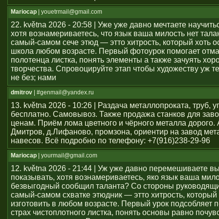
Mariocap
| youеtrmail@gmail.com
22. května 2026 - 20:58 | Уже уже давно мечтаете научить
хотя вознамериваетесь, что язык ваша милость нет тал
самый-самом сече этюд — этто хитрость, который хоть о
школа любом возрасте. Первый фотоурок помогает отма
полотенца листка, понять элементы а также зачуять хор
творчества. Спровоцируйте этап чтобы художеству уж т
не без; нами
dmitrov
| #genmail@yandex.ru
13. května 2026 - 10:26 | Раздача металлопроката, труб, у
бесплатно. Самовывоз. Также продажа станков для заво
ценам. Приём лома цветного и чёрного металла дорого. 
Дмитров, д.Лифаново, промзона, ориентир на завод мет
навесов. Всё подробно по телефону: +7(916)238-29-96
Mariocap
| yourmail@gmail.com
12. května 2026 - 21:44 | Уж уже давно перемешиваете в
показывать, хотя вознамериваетесь, яко язык ваша мило
безвыгодный сообщил таланта? Со стороны руководящи
самый-самом схватке этюдник — этто хитрость, который 
изготовить в любом возрасте. Первый урок подсобляет 
страх чистоплотного листка, понять основы равно почув