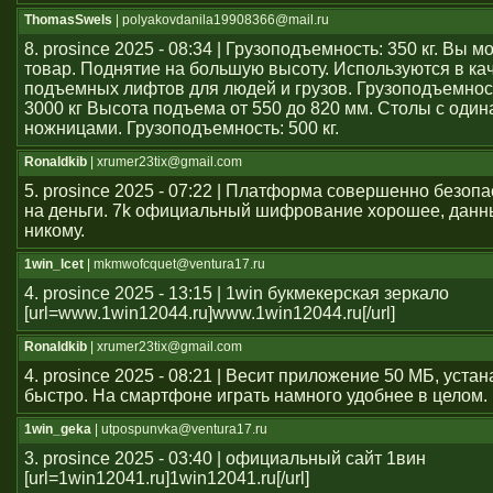
ThomasSwels
| polyakovdanila19908366@mail.ru
8. prosince 2025 - 08:34 | Грузоподъемность: 350 кг. Вы 
товар. Поднятие на большую высоту. Используются в ка
подъемных лифтов для людей и грузов. Грузоподъемност
3000 кг Высота подъема от 550 до 820 мм. Столы с оди
ножницами. Грузоподъемность: 500 кг.
Ronaldkib
| xrumer23tix@gmail.com
5. prosince 2025 - 07:22 | Платформа совершенно безоп
на деньги. 7k официальный шифрование хорошее, данн
никому.
1win_lcet
| mkmwofcquet@ventura17.ru
4. prosince 2025 - 13:15 | 1win букмекерская зеркало
[url=www.1win12044.ru]www.1win12044.ru[/url]
Ronaldkib
| xrumer23tix@gmail.com
4. prosince 2025 - 08:21 | Весит приложение 50 МБ, уста
быстро. На смартфоне играть намного удобнее в целом.
1win_geka
| utpospunvka@ventura17.ru
3. prosince 2025 - 03:40 | официальный сайт 1вин
[url=1win12041.ru]1win12041.ru[/url]