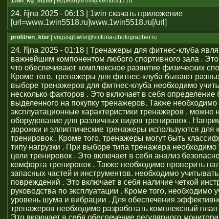
1win_kg_mzmi
| eppeahyxhmi@ventura17.ru
24. října 2025 - 06:13 | 1win скачать приложение
[url=www.1win5518.ru]www.1win5518.ru[/url]
profitren_ktsr
| vngusgbwfsr@victoria-photographer.ru
24. října 2025 - 01:18 | Тренажеры для фитнес-клуба явл
важнейшим компонентом любого спортивного зала . Это 
что обеспечивают комплексное развитие физических сп
Кроме того, тренажеры для фитнес-клуба бывают разных
выборе тренажеров для фитнес-клуба необходимо учит
несколько факторов . Это включает в себя определение
выделенного на покупку тренажеров. Также необходимо
эксплуатационные характеристики тренажеров . можно 
оборудование для различных видов тренировок . Напри
дорожки и эллиптические тренажеры используются для 
тренировок . Кроме того, тренажеры могут быть класси
типу нагрузки . При выборе типа тренажера необходимо
цели тренировок . Это включает в себя анализ безопасно
комфорта тренировок . Также необходимо проверить на
запасных частей и инструментов. необходимо учитывать
повреждений . Это включает в себя наличие четкой инст
руководства по эксплуатации . Кроме того, необходимо 
уровень шума и вибрации . Для обеспечения эффективн
тренажеров необходимо разработать комплексный план 
Это включает в себя обеспечение регулярного монитори