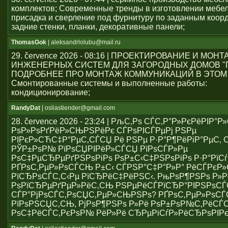
комплектов; Современные тренды в изготовлении мебе
присадка и сверление под фурнитуру по заданным коор
задние стенки, планки, декоративные панели;
ThomasGok
| aleksandrlolubu@mail.ru
29. července 2026 - 08:16 | ПРОЕКТИРОВАНИЕ И МОН
ИНЖЕНЕРНЫХ СИСТЕМ ДЛЯ ЗАГОРОДНЫХ ДОМОВ "
ПОДРОБНЕЕ ПРО МОНТАЖ КОММУНИКАЦИЙ В ЭТОМ
Смонтированные системы и выполненные работы:
кондиционирование;
RandyDat
| osliastiender@gmail.com
28. července 2026 - 23:24 | РљС‚Рѕ СЃС‚Р°Р»РєРёРІР°
РѕР»РѕРґРёР»СЊРЅРёРє СЃРѕРІСЃРµРј РЅРµ
РІРєР»СЋС‡Р°РµС‚СЃСЏ Рё РЅРµ Р·Р°Р¶РёРіР°РµС‚ С
РЎР±РѕР№ РїРѕСЏРІРёР»СЃСЏ РїРѕСЃР»Рµ
РѕС‡РµСЂРµРґРЅРѕРіРѕ РѕР±С‹С‡РЅРѕРіРѕ Р·Р°РїСѓ
РҐРѕС‚РµР»РѕСЃСЊ Р±С‹ СЃРЅР°С‡Р°Р»Р° РёСЃРє
РїСЂРѕСЃС‚С‹Рµ РїСЂРёС‡РёРЅС‹. РњРѕР¶РЅРѕ Р»Р
РѕРїСЂРµРґРµР»РёС‚СЊ РЅРµРёСЃРїСЂР°РІРЅРѕС
СЃР°РјРѕСЃС‚РѕСЏС‚РµР»СЊРЅРѕ? РҐРѕС‚РµР»РѕСЃ
РїРѕРЅСЏС‚СЊ, РјРѕР¶РЅРѕ Р»Рё РѕР±РѕР№С‚РёСЃ
РѕС‡РёСЃС‚РєРѕР№ РёР»Рё СЂРµРіСѓР»РёСЂРѕРІР