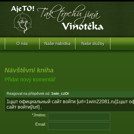
O nás
Naše nabídka
Naše služby
Návštěvní kniha
Přidat nový komentář
Reagovat na příspěvek od:
1win_czOr
1цшт официальный сайт войти [url=1win22081.ru]1цшт 
сайт войти[/url] .
*Jméno:
Email: