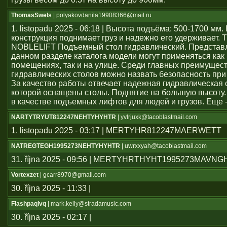
ThomasSwels
| polyakovdanila19908366@mail.ru
1. listopadu 2025 - 06:18 | Высота подъёма: 500-1700 мм
конструкция поднимает груз и надежно его удерживает. 
NOBLELIFT Подъемный стол гидравлический. Представ
данном разделе каталога модели могут применяться как
помещениях, так и на улице. Среди главных преимущес
гидравлических столов можно назвать безопасность при
За качество работы отвечает надежная гидравлическая 
которой оснащены столы. Поднятие на большую высоту.
в качестве подъемных лифтов для людей и грузов. Еще 
NARTYTRYUT812247NEHTYHYHTR
| yvlrjuxk@tacoblastmail.com
1. listopadu 2025 - 03:17 | MERTYHR812247MAERWETT
NATREGTEGH1995273NEHTYHYHTR
| uwrxxyah@tacoblastmail.com
31. října 2025 - 09:56 | MERTYHRTHYHT1995273MAVN
Vortexzet
| gcarr8970@gmail.com
30. října 2025 - 11:33 |
Flashpaqlvq
| mark.kelly@stradamusic.com
30. října 2025 - 02:17 |