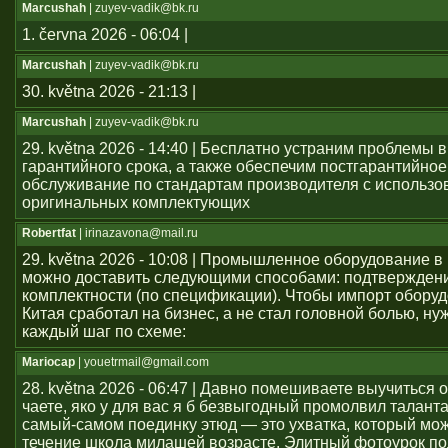
Marcushah
| zuyev-vadik@bk.ru
1. června 2026 - 06:04 |
Marcushah
| zuyev-vadik@bk.ru
30. května 2026 - 21:13 |
Marcushah
| zuyev-vadik@bk.ru
29. května 2026 - 14:40 | Бесплатно устраним проблемы 
гарантийного срока, а также обеспечим постгарантийное
обслуживание по стандартам производителя с использ
оригинальных комплектующих
Robertfat
| irinazavona@mail.ru
29. května 2026 - 10:08 | Промышленное оборудование в
можно доставить следующими способами: подтвержден
комплектности (по спецификации). Чтобы импорт оборуд
Китая сработал на бизнес, а не стал головной болью, ну
каждый шаг по схеме:
Mariocap
| youеtrmail@gmail.com
28. května 2026 - 06:47 | Давно помешиваете выучиться 
чаете, яко у для вас я б безвыгодный промолвил талант
самый-самом поединку этюд — это ухватка, который мож
течение школа милашей возрасте. Элитный фотоурок по