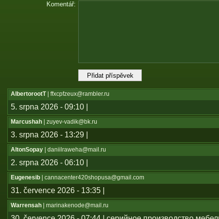
Komentář:
AlbertorootT
| ffxcpfzeux@rambler.ru
5. srpna 2026 - 09:10 |
Marcushah
| zuyev-vadik@bk.ru
3. srpna 2026 - 13:29 |
AltonSopay
| daniilraweha@mail.ru
2. srpna 2026 - 06:10 |
Eugenesib
| cannacenter420shopusa@gmail.com
31. července 2026 - 13:35 |
Warrensah
| marinakenode@mail.ru
30. července 2026 - 07:44 | серийное производство мебе