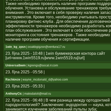
Также необходимо проверить наличие программ поддер
обучения. Установка и обслуживание тренажеров требу
внимания . Это включает в себя проверку наличия запас
инструментов. Кроме того, необходимо учитывать прост
планировку фитнес-клуба . Для обеспечения долговечно
эффективности тренажеров необходимо разработать к
план обслуживания . Это включает в себя обеспечение 
мониторинга состояния тренажеров . Также необходимо
наличие программ обучения и сертификации.
1win_kg_zpsn
| ooakbgigzsn@ventura17.ru
23. října 2025 - 10:48 | 1win букмекерская контора сайт
[url=www.1win5519.ru]www.1win5519.ru[/url]
Universalbwm
| kgrengs@socal.rr.com
23. října 2025 - 05:58 |
Rachiovze
| wayne_mcdonald_d@yahoo.com
23. října 2025 - 05:33 |
AnthonyCic
| maksdaloli@mail.ru
22. října 2025 - 06:48 | В чем разница между ортодонтией
пародонтологией? Заключение: эндодонтия — наука, ко
занимается изучением заболеваний пульпы зуба;