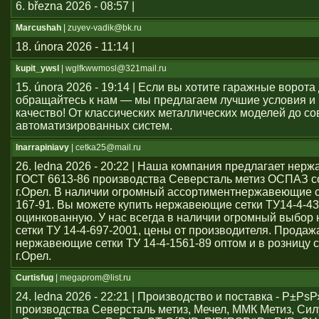
6. března 2026 - 08:57 |
Marcushah
| zuyev-vadik@bk.ru
18. února 2026 - 11:14 |
kupit_ywsl
| wglfkwwmosl@321mail.ru
15. února 2026 - 19:14 | Если вы хотите гаражные ворота 
обращайтесь к нам — мы предлагаем лучшие условия и
качество! От классических металлических моделей до с
автоматизированных систем.
Inarrapiniavy
| cetka25@mail.ru
26. ledna 2026 - 20:22 | Наша компания предлагает нер
ГОСТ 6613-86 производства Северсталь метиз ОСПАЗ с
г.Орел. В наличии огромный ассортиментнержавеющие се
167-91. Вы можете купить нержавеющие сетки ТУ14-4-43
оцинкованную. У нас всегда в наличии огромный выбо
сетки ТУ 14-4-697-2001, цены от производителя. Продаж
нержавеющие сетки ТУ 14-4-1561-89 оптом и в розницу с
г.Орел.
Curtisfug
| megaprom@list.ru
24. ledna 2026 - 22:21 | Производство и поставка - Р±РѕР
производства Северсталь метиз, Мечел, ММК Метиз, Сил