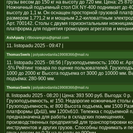
грузы весом до 150 кг на высоту до 720 мм. Цена: 25 870
Ножничный подъемный стол OX NY-400 поднимает до 40
высоту до 1,1 м. Он оснащен просторной грузовой плат
размером 1,7?1,2 м и мощным 2,2-киловаттным электро
Арт. 700142. Столы с двумя горизонтальными ножницам
платформа для поднятия громоздких агрегатов и механ
AshApady
| r9bovaregina@gmail.com
11. listopadu 2025 - 09:47 |
ThomasSwels
| polyakovdanila19908366@mail.ru
11. listopadu 2025 - 08:56 | Грузоподъемность: 1000 кг. А
-5% Рейтинг товара по оценке пользователей. Грузопод
1000 до 2000 кг Высота подъема от 3000 до 10000 мм. В
подъёма: 280-900 мм.
ThomasSwels
| polyakovdanila19908366@mail.ru
8. listopadu 2025 - 08:20 | Цена: 393 500 руб. Выгода: 0 р.
Грузоподъемность, кг 150. Недорогие ножничные столы 
Грузоподъемность, кг 800 Высота подъема, мм 1500 Раз
платформы (ДхШ), мм 1200x610. Тележка с подъемной 
предназначена для работы в складских помещениях,
производственных предприятий для транспортировки ко
инструментов и других грузов. Способны поднимать и 
грузы весом до 0.3т на высоту до 900мм.