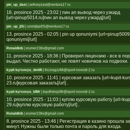
pin_up_dast
| sefrveyzast@ventura17.ru
16. prosince 2025 - 23:02 | пин ап вывод через узкард
[url=pinup5014.ru]пин ап вывод через узкард[/url]
pin_up_jlSi
| ummjtqetlSi@ventura17.ru
13. prosince 2025 - 02:05 | pin up qonuniymi [url=pinup5009
qonuniymi[/url]
Ronaldkib
| xrumer23tix@gmail.com
11. prosince 2025 - 18:36 | Проверил лицензию - все в п
выдал. Честно работают, не ловят новичков на подвохи.
kypit kyrsovyu_dmMi
| lhczragzzMi@sport-novosti-2.ru
10. prosince 2025 - 11:41 | курсовая заказать [url=kupit-ku
23.ru]курсовая заказать[/url] .
kypit kyrsovyu_ldMr
| bqufhdvqzMr@sport-novosti-2.ru
10. prosince 2025 - 11:03 | куплю курсовую работу [url=kup
29.ru]куплю курсовую работу[/url] .
Ronaldkib
| xrumer23tix@gmail.com
8. prosince 2025 - 13:46 | Регистрация в казино прошла 
минут. Нужны были только почта и пароль для входа.