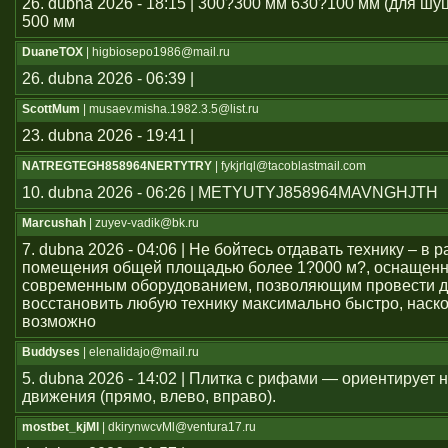
26. dubna 2026 - 18:15 | 300?300 мм 630?100 мм (для шу
500 мм
DuaneTOX
| higbiosepo1986@mail.ru
26. dubna 2026 - 06:39 |
ScottMum
| musaev.misha.1982.3.5@list.ru
23. dubna 2026 - 19:41 |
NATREGTEGH858964NERTYTRY
| fykjrlql@tacoblastmail.com
10. dubna 2026 - 06:26 | METYUTYJ858964MAVNGHJTH
Marcushah
| zuyev-vadik@bk.ru
7. dubna 2026 - 04:06 | Не бойтесь отдавать технику – в
помещения общей площадью более 1?000 м?, оснащен
современным оборудованием, позволяющим провести д
восстановить любую технику максимально быстро, наско
возможно
Buddyses
| elenalidajo@mail.ru
5. dubna 2026 - 14:02 | Плитка с рифами — ориентирует
движения (прямо, влево, вправо).
mostbet_kjMl
| dkirynwcvMl@ventura17.ru