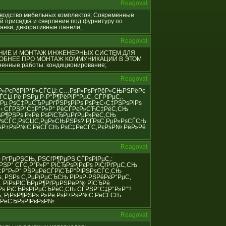
Reagovat
оизводство мебельных комплектов; Современные
й присадка и сверление под фурнитуру по
анки, декоративные панели;
Reagovat
ИРОВАНИЕ И МОНТАЖ ИНЖЕНЕРНЫХ СИСТЕМ ДЛЯ
РОБНЕЕ ПРО МОНТАЖ КОММУНИКАЦИЙ В ЭТОМ
енные работы: кондиционирование;
Reagovat
С‚Р°Р»РєРёРІР°Р»СЃСЏ: С…РѕР»РѕРґРёР»СЊРЅРёРє
СЏ Рё РЅРµ Р·Р°Р¶РёРіР°РµС‚ СЃРІРµС‚.
Рµ РѕС‡РµСЂРµРґРЅРѕРіРѕ РѕР±С‹С‡РЅРѕРіРѕ
±С‹ СЃРЅР°С‡Р°Р»Р° РёСЃРєР»СЋС‡РёС‚СЊ
ѕР¶РЅРѕ Р»Рё РѕРїСЂРµРґРµР»РёС‚СЊ
РѕСЃС‚РѕСЏС‚РµР»СЊРЅРѕ? РҐРѕС‚РµР»РѕСЃСЊ
 РѕР±РѕР№С‚РёСЃСЊ РѕС‡РёСЃС‚РєРѕР№ РёР»Рё
Reagovat
Р№ РґРµРЅСЊ, РЅСѓР¶РµРЅ СЃРѕРІРµС‚:
РЅР° СЃС‚Р°Р»Р° РіСЂРѕРјРєРѕ РіСѓРґРµС‚СЊ
С‡Р°Р»Р° РЅРµРёСЃРїСЂР°РІРЅРѕСЃС‚СЊ
 РЅРѕ С‚РµРїРµСЂСЊ РІРѕР·РЅРёРєР°РµС‚
… РїРѕРІСЂРµР¶РґРµРЅРёР№ РїСЂРё
‚Рѕ РїСЂРѕРІРµСЂРёС‚СЊ СЃРЅР°С‡Р°Р»Р°?
, РјРѕР¶РЅРѕ Р»Рё РѕР±РѕР№С‚РёСЃСЊ
»РёСЂРѕРІРєРѕР№.
Reagovat