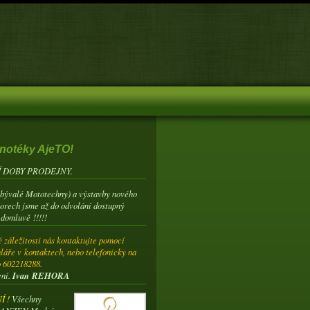
notéky AjeTO!
 DOBY PRODEJNY.
(bývalé Mototechny) a výstavby nového
torech jsme až do odvolání dostupný
 domluvě !!!!!
 záležitosti nás kontaktujte pomocí
láře v kontaktech, nebo telefonicky na
o 602218288.
ení.
Ivan REHORA
 !
Všechny