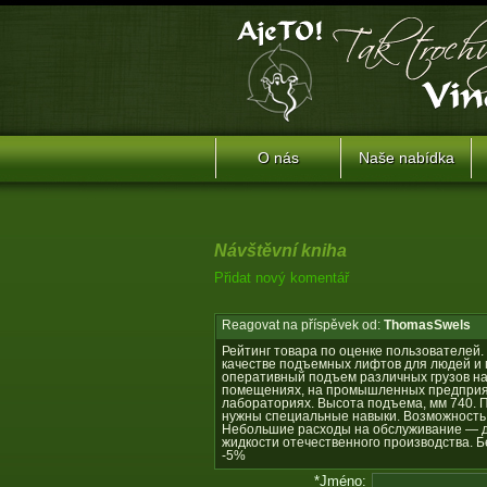
O nás
Naše nabídka
Návštěvní kniha
Přidat nový komentář
Reagovat na příspěvek od:
ThomasSwels
Рейтинг товара по оценке пользователей.
качестве подъемных лифтов для людей и 
оперативный подъем различных грузов на
помещениях, на промышленных предприяти
лабораториях. Высота подъема, мм 740. 
нужны специальные навыки. Возможность 
Небольшие расходы на обслуживание — д
жидкости отечественного производства. 
-5%
*Jméno: