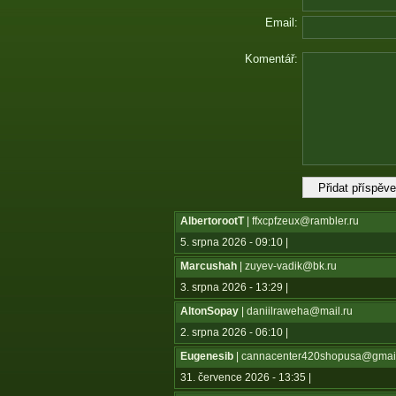
Email:
Komentář:
AlbertorootT
| ffxcpfzeux@rambler.ru
5. srpna 2026 - 09:10 |
Marcushah
| zuyev-vadik@bk.ru
3. srpna 2026 - 13:29 |
AltonSopay
| daniilraweha@mail.ru
2. srpna 2026 - 06:10 |
Eugenesib
| cannacenter420shopusa@gmai
31. července 2026 - 13:35 |