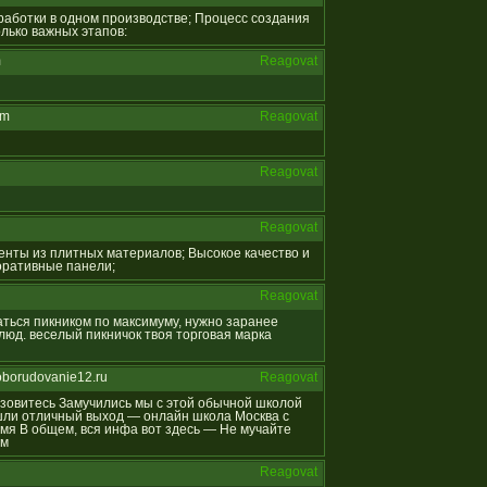
обработки в одном производстве; Процесс создания
лько важных этапов:
m
Reagovat
om
Reagovat
Reagovat
Reagovat
менты из плитных материалов; Высокое качество и
коративные панели;
Reagovat
даться пикником по максимуму, нужно заранее
юд. веселый пикничок твоя торговая марка
oborudovanie12.ru
Reagovat
отзовитесь Замучились мы с этой обычной школой
ашли отличный выход — онлайн школа Москва с
мя В общем, вся инфа вот здесь — Не мучайте
ям
Reagovat