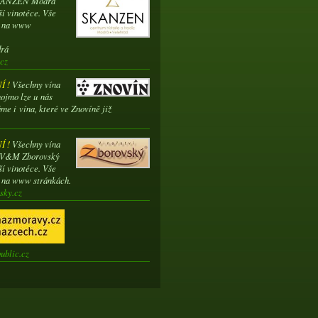
SKANZEN Modrá
ší vinotéce. Vše
e na www
drá
cz
 !
Všechny vína
ojmo lze u nás
me i vína, které ve Znovíně již
 !
Všechny vína
í V&M Zborovský
ší vinotéce. Vše
e na www stránkách.
sky.cz
ublic.cz