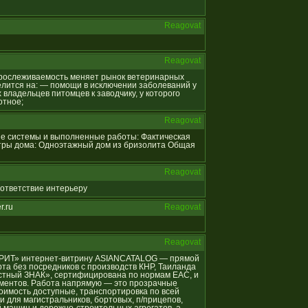
Reagovat
Reagovat
я прослеживаемость меняет рынок ветеринарных
лится на: — помощи в исключении заболеваний у
владельцев питомцев к заводчику, у которого
отное;
Reagovat
ные системы и выполненные работы: Фактическая
тры дома: Одноэтажный дом из бризолита Общая
Reagovat
соответствие интерьеру
r.ru
Reagovat
Reagovat
АЗУРИТ» интернет-витрину ASIANCATALOG — прямой
та без посредников с производств КНР, Таиланда
естный ЗНАК», сертифицирована по нормам ЕАС, и
ументов. Работа напрямую — это прозрачные
оимость доступные, транспортировка по всей
и для магистральников, бортовых, п/прицепов,