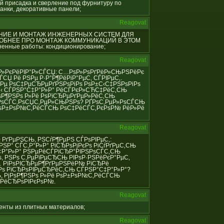
й присадка и сверление под фурнитуру по
анки, декоративные панели;
Reagovat
ИРОВАНИЕ И МОНТАЖ ИНЖЕНЕРНЫХ СИСТЕМ ДЛЯ
РОБНЕЕ ПРО МОНТАЖ КОММУНИКАЦИЙ В ЭТОМ
енные работы: кондиционирование;
Reagovat
С‚Р°Р»РєРёРІР°Р»СЃСЏ: С…РѕР»РѕРґРёР»СЊРЅРёРє
СЏ Рё РЅРµ Р·Р°Р¶РёРіР°РµС‚ СЃРІРµС‚.
Рµ РѕС‡РµСЂРµРґРЅРѕРіРѕ РѕР±С‹С‡РЅРѕРіРѕ
±С‹ СЃРЅР°С‡Р°Р»Р° РёСЃРєР»СЋС‡РёС‚СЊ
ѕР¶РЅРѕ Р»Рё РѕРїСЂРµРґРµР»РёС‚СЊ
РѕСЃС‚РѕСЏС‚РµР»СЊРЅРѕ? РҐРѕС‚РµР»РѕСЃСЊ
 РѕР±РѕР№С‚РёСЃСЊ РѕС‡РёСЃС‚РєРѕР№ РёР»Рё
Reagovat
Р№ РґРµРЅСЊ, РЅСѓР¶РµРЅ СЃРѕРІРµС‚:
РЅР° СЃС‚Р°Р»Р° РіСЂРѕРјРєРѕ РіСѓРґРµС‚СЊ
С‡Р°Р»Р° РЅРµРёСЃРїСЂР°РІРЅРѕСЃС‚СЊ
 РЅРѕ С‚РµРїРµСЂСЊ РІРѕР·РЅРёРєР°РµС‚
… РїРѕРІСЂРµР¶РґРµРЅРёР№ РїСЂРё
‚Рѕ РїСЂРѕРІРµСЂРёС‚СЊ СЃРЅР°С‡Р°Р»Р°?
, РјРѕР¶РЅРѕ Р»Рё РѕР±РѕР№С‚РёСЃСЊ
»РёСЂРѕРІРєРѕР№.
Reagovat
менты из плитных материалов;
Reagovat