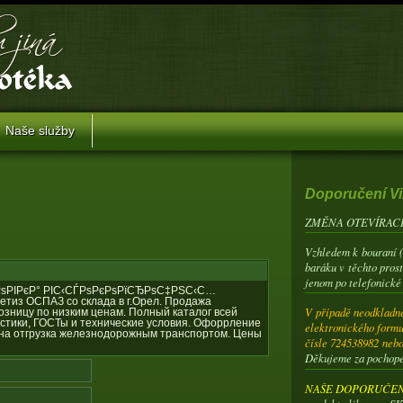
Naše služby
Doporučení Vi
ZMĚNA OTEVÍRACÍ
Vzhledem k bouraní 
baráku v těchto pros
jenom po telefonické
РЅРѕРІРєР° РІС‹СЃРѕРєРѕРїСЂРѕС‡РЅС‹С…
етиз ОСПАЗ со склада в г.Орел. Продажа
V případě neodkladné
зницу по низким ценам. Полный каталог всей
истики, ГОСТы и технические условия. Офоррление
elektronického formu
ожна отгрузка железнодорожным транспортом. Цены
čísle 724538982 neb
Děkujeme za pochop
NAŠE DOPORUČENÍ