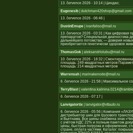
13. července 2026 - 10:14 | Циндао;
Eugenesib
| dutchman420shop@gmail.com
13. července 2026 - 06:46 |
DustinEmupe
| ivanfaliso@mail.ru
13. července 2026 - 03:31 | Как цифрова
препаратов? Специальная диагностика де
дальнейшего потомства; — доверия новых 
приобретается генетически здоровое жив
ThomasGok
| aleksandrlolubu@mail.ru
10. července 2026 - 18:32 | Смонтирован
площадь: 249 квадратных метров Параме
площадь: 214 квадратных метров
Warrensah
| marinakenode@mail.ru
6. července 2026 - 21:58 | Максимальное 
TerryBlast
| valentina.kalinina.0214@ramble
6. července 2026 - 07:17 |
Lanvigatortix
| lanvigator@vttauto.ru
6. července 2026 - 05:56 | Компания «Л
дистрибьютор шин для грузового транспор
и Вьетнама. Все шины снабжена знак «Ч
с учётом НДС 22% и полным пакетом док
цены, быстрая погрузка и оформление, ст
стране, оплата частями. Каталог: покрышк