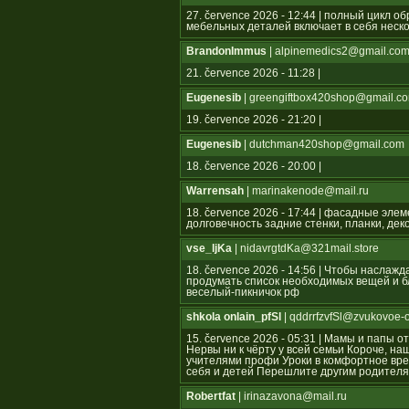
27. července 2026 - 12:44 | полный цикл 
мебельных деталей включает в себя неско
BrandonImmus
| alpinemedics2@gmail.co
21. července 2026 - 11:28 |
Eugenesib
| greengiftbox420shop@gmail.c
19. července 2026 - 21:20 |
Eugenesib
| dutchman420shop@gmail.com
18. července 2026 - 20:00 |
Warrensah
| marinakenode@mail.ru
18. července 2026 - 17:44 | фасадные эле
долговечность задние стенки, планки, де
vse_ljKa
| nidavrgtdKa@321mail.store
18. července 2026 - 14:56 | Чтобы наслаж
продумать список необходимых вещей и бл
веселый-пикничок рф
shkola onlain_pfSl
| qddrrfzvfSl@zvukovoe-
15. července 2026 - 05:31 | Мамы и папы 
Нервы ни к чёрту у всей семьи Короче, н
учителями профи Уроки в комфортное вре
себя и детей Перешлите другим родител
Robertfat
| irinazavona@mail.ru