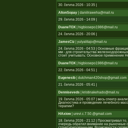
30. června 2026 - 10:35 |
AltonSopay
| daniilraweha@mail.ru
29. června 2026 - 14:09 |
DuaneTOX
| higbiosepo1986@mail.ru
24. června 2026 - 20:06 |
JamesCiz
| yulyalitajo@mail.ru
24. června 2026 - 04:53 | Основные фрак
мм - для строительства железнодорожных
стоит учитывать: Основное применение 
DuaneTOX
| higbiosepo1986@mail.ru
22. června 2026 - 04:51 |
Eugenesib
| dutchman420shop@gmail.com
21. června 2026 - 05:41 |
Denniseveds
| kristinakehado@mail.ru
19. června 2026 - 05:07 | весь спектр ан
Диагностика и проведение лечебного мас
терапии?
HAxiow
| urevi.c.7.50.@gmail.com
18. června 2026 - 21:12 | Просматривал то
очередь обратил внимание на рыночные 
структурированными. Возможности серви