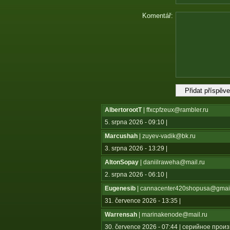
Komentář:
AlbertorootT
| ffxcpfzeux@rambler.ru
5. srpna 2026 - 09:10 |
Marcushah
| zuyev-vadik@bk.ru
3. srpna 2026 - 13:29 |
AltonSopay
| daniilraweha@mail.ru
2. srpna 2026 - 06:10 |
Eugenesib
| cannacenter420shopusa@gmai
31. července 2026 - 13:35 |
Warrensah
| marinakenode@mail.ru
30. července 2026 - 07:44 | серийное пр