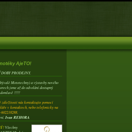
notéky AjeTO!
 DOBY PRODEJNY.
(bývalé Mototechny) a výstavby nového
torech jsme až do odvolání dostupný
 domluvě !!!!!
 záležitosti nás kontaktujte pomocí
láře v kontaktech, nebo telefonicky na
o 602218288.
ení.
Ivan REHORA
 !
Všechny