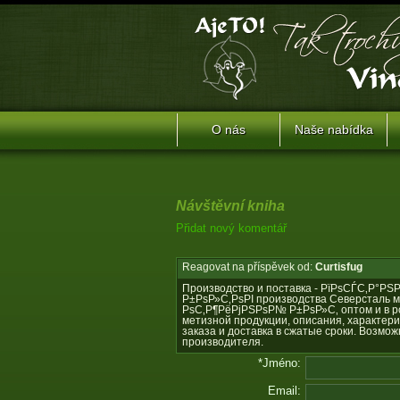
O nás
Naše nabídka
Návštěvní kniha
Přidat nový komentář
Reagovat na příspěvek od:
Curtisfug
Производство и поставка - РїРѕСЃС‚Р°
Р±РѕР»С‚РѕРІ производства Северсталь м
РѕС‚Р¶РёРјРЅРѕР№ Р±РѕР»С‚ оптом и в ро
метизной продукции, описания, характер
заказа и доставка в сжатые сроки. Возм
производителя.
*Jméno:
Email: