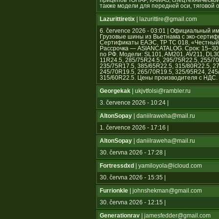
прицепов ТОНАР, КАМАЗ, спецтехнической
также модели для передней оси, тяговой 
Lazurittiretix
| lazurittire@gmail.com
6. července 2026 - 03:01 | Официальны
Грузовые шины из Вьетнама с эко-сертиф
Сертификаты ЕАЭС, ТР ТС 018, «Честный з
Рассрочка — ASIANCATALOG. Срок: 15–30 с
по РФ. Модели: SL101, AM201, AV211, DL3
11R24.5, 285/75R24.5, 295/75R22.5, 255/70
235/75R17.5, 385/65R22.5, 315/80R22.5, 2
245/70R19.5, 265/70R19.5, 325/95R24, 245
315/60R22.5. Цены производителя с НДС.
Georgekak
| ukjvtfolsi@rambler.ru
3. července 2026 - 10:24 |
AltonSopay
| daniilraweha@mail.ru
1. července 2026 - 17:16 |
AltonSopay
| daniilraweha@mail.ru
30. června 2026 - 17:28 |
Fortressdxd
| yamiloyola@icloud.com
30. června 2026 - 15:35 |
Furrionkle
| johnshekman@gmail.com
30. června 2026 - 12:15 |
Generationrav
| jamesfedder@gmail.com