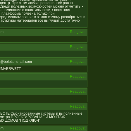
ентр. При этом любые решения всё равно
 Среди полезных возможностей можно отметить: •
напоминание о волатильности; • понятная
я платформа полезна только при
еред использованием важно самому разобраться в
 структуры материалов всё выглядит достаточно
om
Reagovat
Reagovat
@belettersmail.com
Reagovat
812MAERWETT
Reagovat
Reagovat
Reagovat
 РАБОТЕ Смонтированные системы и выполненные
ых метра ПРОЕКТИРОВАНИЕ И МОНТАЖ
Х ДОМОВ "ПОД КЛЮЧ"
om
Reagovat