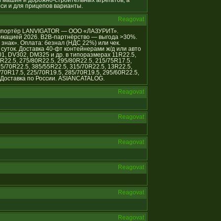
 машин и дорожно-строительных агрегатов, а
оси и для прицепов варианты.
Reagovat
й импортёр LANVIGATOR — ООО «ЛАЗУРИТ».
икацией 2026. B2B-партнёрство — выгода >30%.
нак». Оплата: безнал (НДС 22%) или чек.
уток. Доставка 40-фт контейнерами ж/д или авто
01, DV302, DM325 и др. в типоразмерах 11R22.5,
R22.5, 275/80R22.5, 295/80R22.5, 215/75R17.5,
75/70R22.5, 385/55R22.5, 315/70R22.5, 13R22.5,
/70R17.5, 225/70R19.5, 285/70R19.5, 295/60R22.5,
 Доставка по России. ASIANCATALOG.
Reagovat
Reagovat
Reagovat
Reagovat
Reagovat
Reagovat