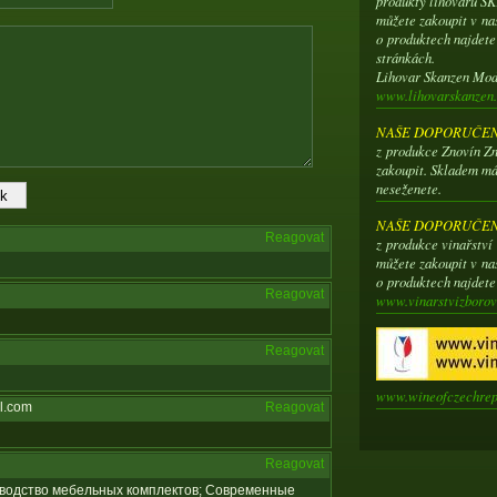
produkty lihovaru 
můžete zakoupit v na
o produktech najdet
stránkách.
Lihovar Skanzen Mo
www.lihovarskanzen.
NAŠE DOPORUČENÍ
z produkce Znovín Zn
zakoupit. Skladem má
neseženete.
NAŠE DOPORUČENÍ
Reagovat
z produkce vinařstv
můžete zakoupit v na
o produktech najdet
Reagovat
www.vinarstvizborov
Reagovat
www.wineofczechrep
l.com
Reagovat
Reagovat
оизводство мебельных комплектов; Современные