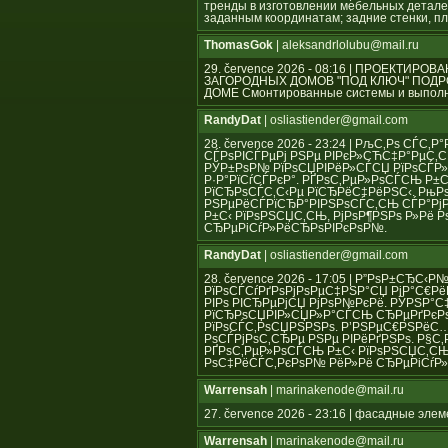
тренды в изготовлении мебельных детале
заданным координатам; задние стенки, пл
ThomasGok
| aleksandrlolubu@mail.ru
29. července 2026 - 08:16 | ПРОЕКТ
ЗАГОРОДНЫХ ДОМОВ "ПОД КЛЮЧ" ПОД
ДОМЕ Смонтированные системы и выполн
RandyDat
| osliastiender@gmail.com
28. července 2026 - 23:24 | РљС‚Рѕ СЃ
СЃРѕРІСЃРµРј РЅРµ РІРєР»СЋС‡Р°РµС‚СЃ
РЎР±РѕР№ РїРѕСЏРІРёР»СЃСЏ РїРѕСЃР»
Р·Р°РїСѓСЃРєР°. РҐРѕС‚РµР»РѕСЃСЊ Р
РїСЂРѕСЃС‚С‹Рµ РїСЂРёС‡РёРЅС‹. РњР
РЅРµРёСЃРїСЂР°РІРЅРѕСЃС‚СЊ СЃР°Рј
Р±С‹ РїРѕРЅСЏС‚СЊ, РјРѕР¶РЅРѕ Р»Рё
СЂРµРіСѓР»РёСЂРѕРІРєРѕР№.
RandyDat
| osliastiender@gmail.com
28. července 2026 - 17:05 | Р”РѕР±СЂС‹
РїРѕСЃСѓРґРѕРјРѕРµС‡РЅР°СЏ РјР°С€Рё
РІРѕ РІСЂРµРјСЏ РјРѕР№РєРё. РЎРЅР°
РїСЂРѕСЏРІР»СЏР»Р°СЃСЊ СЂРµРґРєРѕ,
РїРѕСЃС‚РѕСЏРЅРЅРѕ. Р’РЅРµС€РЅРёС
РѕСЃРјРѕС‚СЂРµ РЅРµ РІРёРґРЅРѕ. Р§С
РҐРѕС‚РµР»РѕСЃСЊ Р±С‹ РїРѕРЅСЏС‚СЊ
РѕС‡РёСЃС‚РєРѕР№ РёР»Рё СЂРµРіСѓР
Warrensah
| marinakenode@mail.ru
27. července 2026 - 23:16 | фасадные эле
Warrensah
| marinakenode@mail.ru