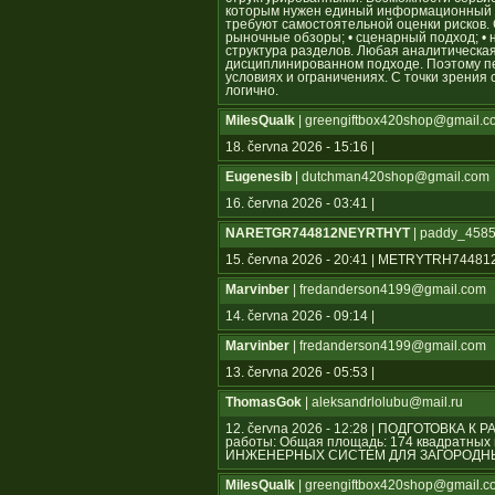
которым нужен единый информационный ц
требуют самостоятельной оценки рисков.
рыночные обзоры; • сценарный подход; • 
структура разделов. Любая аналитическа
дисциплинированном подходе. Поэтому п
условиях и ограничениях. С точки зрения
логично.
MilesQualk
| greengiftbox420shop@gmail.c
18. června 2026 - 15:16 |
Eugenesib
| dutchman420shop@gmail.com
16. června 2026 - 03:41 |
NARETGR744812NEYRTHYT
| paddy_4585
15. června 2026 - 20:41 | METRYTRH744
Marvinber
| fredanderson4199@gmail.com
14. června 2026 - 09:14 |
Marvinber
| fredanderson4199@gmail.com
13. června 2026 - 05:53 |
ThomasGok
| aleksandrlolubu@mail.ru
12. června 2026 - 12:28 | ПОДГОТОВКА К
работы: Общая площадь: 174 квадратн
ИНЖЕНЕРНЫХ СИСТЕМ ДЛЯ ЗАГОРОДНЫ
MilesQualk
| greengiftbox420shop@gmail.c