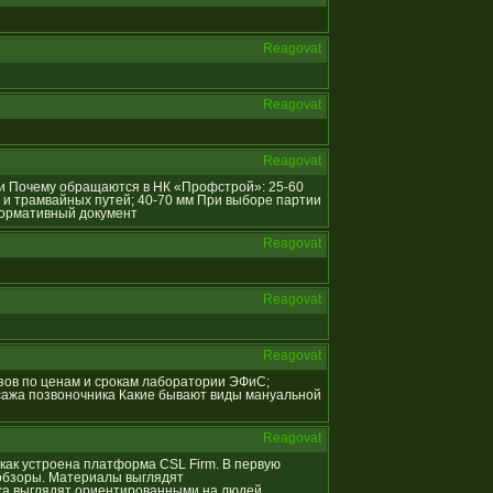
Reagovat
Reagovat
Reagovat
ции Почему обращаются в НК «Профстрой»: 25-60
 и трамвайных путей; 40-70 мм При выборе партии
Нормативный документ
Reagovat
Reagovat
Reagovat
ализов по ценам и срокам лаборатории ЭФиС;
сажа позвоночника Какие бывают виды мануальной
Reagovat
, как устроена платформа CSL Firm. В первую
обзоры. Материалы выглядят
са выглядят ориентированными на людей,