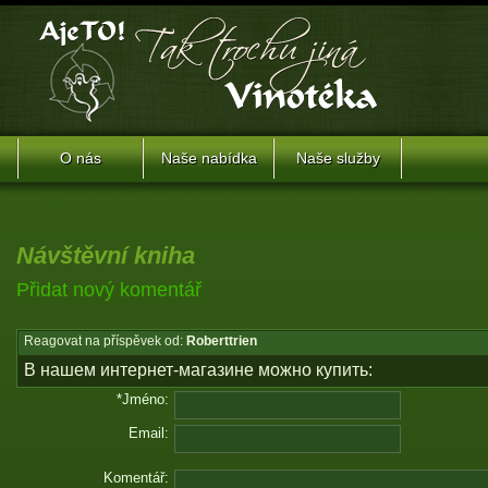
O nás
Naše nabídka
Naše služby
Návštěvní kniha
Přidat nový komentář
Reagovat na příspěvek od:
Roberttrien
В нашем интернет-магазине можно купить:
*Jméno:
Email:
Komentář: