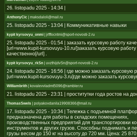
26. listopadu 2025 - 14:34 |
AnthonyCic
| maksdaloli@mail.ru
25. listopadu 2025 - 13:04 | Коммуникативные навыки
kypit kyrsovyu_onmi
| jrfffocntmi@sport-novosti-2.ru
25. listopadu 2025 - 01:54 | заказать курсовую работу кач
[url=www.kupit-kursovuyu-10.ru/]заказать курсовую работу
качественно[/url] .
kypit kyrsovyu_rkSn
| uvzthijdvSn@sport-novosti-2.ru
24. listopadu 2025 - 16:56 | где можно заказать курсовую 
[url=www.kupit-kursovuyu-3.ru]где можно заказать курсовую 
Williambrith
| kovalevvladmt5096@rambler.ru
21. listopadu 2025 - 23:31 | проститутки года ростов на до
ThomasSwels
| polyakovdanila19908366@mail.ru
17. listopadu 2025 - 10:34 | Тележка с подъемной платфо
предназначена для работы в складских помещениях,
производственных предприятий для транспортировки ко
инструментов и других грузов. Способны поднимать и 
грузы весом до 150 кг на высоту до 720 мм. Цена: 25 870