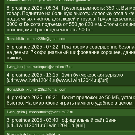
ThomasSwels
| polyakovdanila19908366@mail.ru
8. prosince 2025 - 08:34 | Грузоподъемность: 350 кг. Вы 
товар. Поднятие на большую высоту. Используются в ка
подъемных лифтов для людей и грузов. Грузоподъемност
3000 кг Высота подъема от 550 до 820 мм. Столы с оди
ножницами. Грузоподъемность: 500 кг.
Ronaldkib
| xrumer23tix@gmail.com
5. prosince 2025 - 07:22 | Платформа совершенно безоп
на деньги. 7k официальный шифрование хорошее, данн
никому.
1win_lcet
| mkmwofcquet@ventura17.ru
4. prosince 2025 - 13:15 | 1win букмекерская зеркало
[url=www.1win12044.ru]www.1win12044.ru[/url]
Ronaldkib
| xrumer23tix@gmail.com
4. prosince 2025 - 08:21 | Весит приложение 50 МБ, уста
быстро. На смартфоне играть намного удобнее в целом.
1win_geka
| utpospunvka@ventura17.ru
3. prosince 2025 - 03:40 | официальный сайт 1вин
[url=1win12041.ru]1win12041.ru[/url]
Marcushah
| zuyev-vadik@bk.ru