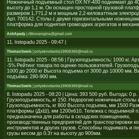
Ножничный подъемный стол OX NY-400 поднимает до 40
высоту до 1,1 м. Он оснащен просторной грузовой плат
размером 1,7?1,2 м и мощным 2,2-киловаттным электро
Арт. 700142. Столы с двумя горизонтальными ножницам
платформа для поднятия громоздких агрегатов и механ
AshApady
| r9bovaregina@gmail.com
11. listopadu 2025 - 09:47 |
ThomasSwels
| polyakovdanila19908366@mail.ru
11. listopadu 2025 - 08:56 | Грузоподъемность: 1000 кг. А
-5% Рейтинг товара по оценке пользователей. Грузопод
1000 до 2000 кг Высота подъема от 3000 до 10000 мм. В
подъёма: 280-900 мм.
ThomasSwels
| polyakovdanila19908366@mail.ru
8. listopadu 2025 - 08:20 | Цена: 393 500 руб. Выгода: 0 р.
Грузоподъемность, кг 150. Недорогие ножничные столы 
Грузоподъемность, кг 800 Высота подъема, мм 1500 Раз
платформы (ДхШ), мм 1200x610. Тележка с подъемной 
предназначена для работы в складских помещениях,
производственных предприятий для транспортировки ко
инструментов и других грузов. Способны поднимать и 
грузы весом до 0.3т на высоту до 900мм.