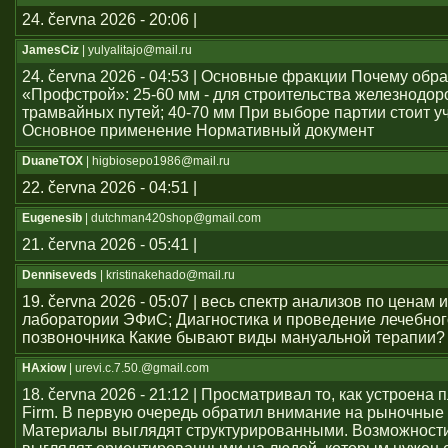
24. června 2026 - 20:06 |
JamesCiz
| yulyalitajo@mail.ru
24. června 2026 - 04:53 | Основные фракции Почему обр
«Профстрой»: 25-60 мм - для строительства железнодо
трамвайных путей; 40-70 мм При выборе партии стоит у
Основное применение Нормативный документ
DuaneTOX
| higbiosepo1986@mail.ru
22. června 2026 - 04:51 |
Eugenesib
| dutchman420shop@gmail.com
21. června 2026 - 05:41 |
Denniseveds
| kristinakehado@mail.ru
19. června 2026 - 05:07 | весь спектр анализов по ценам 
лаборатории ЭФиС; Диагностика и проведение лечебно
позвоночника Какие бывают виды мануальной терапии?
HAxiow
| urevi.c.7.50.@gmail.com
18. června 2026 - 21:12 | Просматривал то, как устроен
Firm. В первую очередь обратил внимание на рыночные
Материалы выглядят структурированными. Возможност