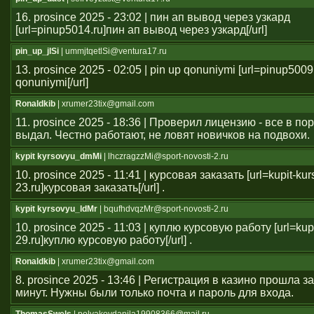
16. prosince 2025 - 23:02 | пин ап вывод через узкард
[url=pinup5014.ru]пин ап вывод через узкард[/url]
pin_up_jlSi
| ummjtqetlSi@ventura17.ru
13. prosince 2025 - 02:05 | pin up qonuniymi [url=pinup5009
qonuniymi[/url]
Ronaldkib
| xrumer23tix@gmail.com
11. prosince 2025 - 18:36 | Проверил лицензию - все в п
выдал. Честно работают, не ловят новичков на подвохи.
kypit kyrsovyu_dmMi
| lhczragzzMi@sport-novosti-2.ru
10. prosince 2025 - 11:41 | курсовая заказать [url=kupit-ku
23.ru]курсовая заказать[/url] .
kypit kyrsovyu_ldMr
| bqufhdvqzMr@sport-novosti-2.ru
10. prosince 2025 - 11:03 | куплю курсовую работу [url=kup
29.ru]куплю курсовую работу[/url] .
Ronaldkib
| xrumer23tix@gmail.com
8. prosince 2025 - 13:46 | Регистрация в казино прошла 
минут. Нужны были только почта и пароль для входа.