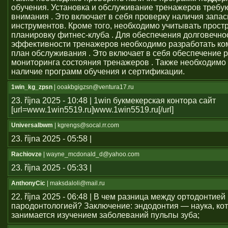
обучения. Установка и обслуживание тренажеров требу
внимания . Это включает в себя проверку наличия запас
инструментов. Кроме того, необходимо учитывать прост
планировку фитнес-клуба . Для обеспечения долговечно
эффективности тренажеров необходимо разработать к
план обслуживания . Это включает в себя обеспечение 
мониторинга состояния тренажеров . Также необходимо
наличие программ обучения и сертификации.
1win_kg_zpsn
| ooakbgigzsn@ventura17.ru
23. října 2025 - 10:48 | 1win букмекерская контора сайт
[url=www.1win5519.ru]www.1win5519.ru[/url]
Universalbwm
| kgrengs@socal.rr.com
23. října 2025 - 05:58 |
Rachiovze
| wayne_mcdonald_d@yahoo.com
23. října 2025 - 05:33 |
AnthonyCic
| maksdaloli@mail.ru
22. října 2025 - 06:48 | В чем разница между ортодонтией
пародонтологией? Заключение: эндодонтия — наука, ко
занимается изучением заболеваний пульпы зуба;