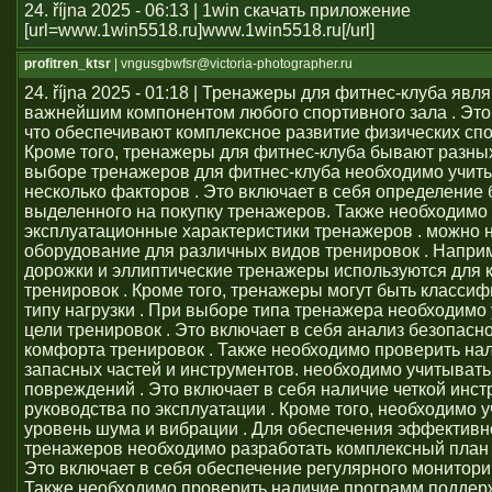
24. října 2025 - 06:13 | 1win скачать приложение
[url=www.1win5518.ru]www.1win5518.ru[/url]
profitren_ktsr
| vngusgbwfsr@victoria-photographer.ru
24. října 2025 - 01:18 | Тренажеры для фитнес-клуба явл
важнейшим компонентом любого спортивного зала . Это 
что обеспечивают комплексное развитие физических сп
Кроме того, тренажеры для фитнес-клуба бывают разных
выборе тренажеров для фитнес-клуба необходимо учит
несколько факторов . Это включает в себя определение
выделенного на покупку тренажеров. Также необходимо
эксплуатационные характеристики тренажеров . можно 
оборудование для различных видов тренировок . Напри
дорожки и эллиптические тренажеры используются для 
тренировок . Кроме того, тренажеры могут быть класси
типу нагрузки . При выборе типа тренажера необходимо
цели тренировок . Это включает в себя анализ безопасно
комфорта тренировок . Также необходимо проверить на
запасных частей и инструментов. необходимо учитывать
повреждений . Это включает в себя наличие четкой инст
руководства по эксплуатации . Кроме того, необходимо 
уровень шума и вибрации . Для обеспечения эффективн
тренажеров необходимо разработать комплексный план 
Это включает в себя обеспечение регулярного монитори
Также необходимо проверить наличие программ поддер