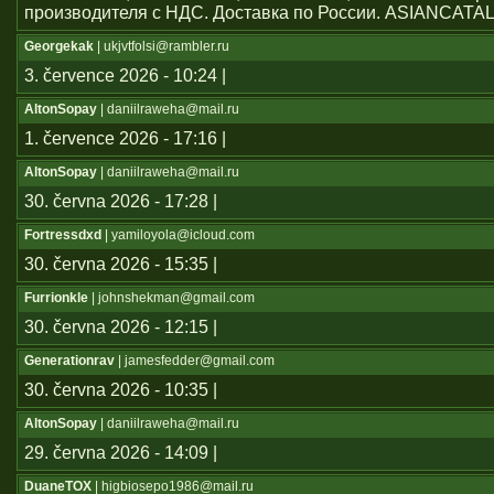
производителя с НДС. Доставка по России. ASIANCATA
Georgekak
| ukjvtfolsi@rambler.ru
3. července 2026 - 10:24 |
AltonSopay
| daniilraweha@mail.ru
1. července 2026 - 17:16 |
AltonSopay
| daniilraweha@mail.ru
30. června 2026 - 17:28 |
Fortressdxd
| yamiloyola@icloud.com
30. června 2026 - 15:35 |
Furrionkle
| johnshekman@gmail.com
30. června 2026 - 12:15 |
Generationrav
| jamesfedder@gmail.com
30. června 2026 - 10:35 |
AltonSopay
| daniilraweha@mail.ru
29. června 2026 - 14:09 |
DuaneTOX
| higbiosepo1986@mail.ru