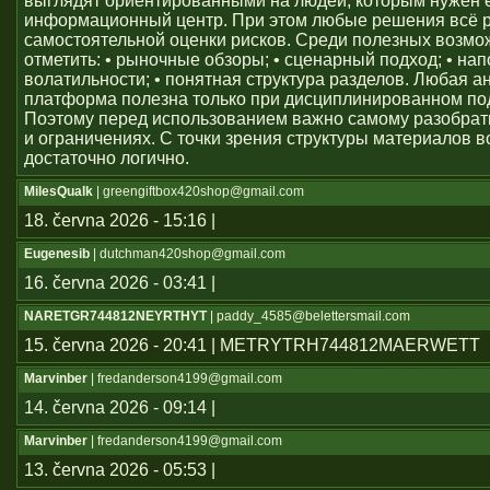
выглядят ориентированными на людей, которым нужен
информационный центр. При этом любые решения всё 
самостоятельной оценки рисков. Среди полезных возм
отметить: • рыночные обзоры; • сценарный подход; • на
волатильности; • понятная структура разделов. Любая а
платформа полезна только при дисциплинированном по
Поэтому перед использованием важно самому разобрат
и ограничениях. С точки зрения структуры материалов в
достаточно логично.
MilesQualk
| greengiftbox420shop@gmail.com
18. června 2026 - 15:16 |
Eugenesib
| dutchman420shop@gmail.com
16. června 2026 - 03:41 |
NARETGR744812NEYRTHYT
| paddy_4585@belettersmail.com
15. června 2026 - 20:41 | METRYTRH744812MAERWETT
Marvinber
| fredanderson4199@gmail.com
14. června 2026 - 09:14 |
Marvinber
| fredanderson4199@gmail.com
13. června 2026 - 05:53 |