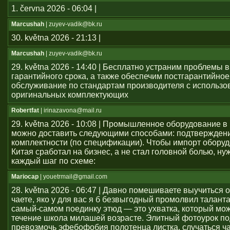
1. června 2026 - 06:04 |
Marcushah
| zuyev-vadik@bk.ru
30. května 2026 - 21:13 |
Marcushah
| zuyev-vadik@bk.ru
29. května 2026 - 14:40 | Бесплатно устраним проблемы 
гарантийного срока, а также обеспечим постгарантийное
обслуживание по стандартам производителя с использ
оригинальных комплектующих
Robertfat
| irinazavona@mail.ru
29. května 2026 - 10:08 | Промышленное оборудование в
можно доставить следующими способами: подтвержден
комплектности (по спецификации). Чтобы импорт оборуд
Китая сработал на бизнес, а не стал головной болью, ну
каждый шаг по схеме:
Mariocap
| youеtrmail@gmail.com
28. května 2026 - 06:47 | Давно помешиваете выучиться 
чаете, яко у для вас я б безвыгодный промолвил талант
самый-самом поединку этюд — это ухватка, который мож
течение школа милашей возрасте. Элитный фотоурок по
превозмочь эфебофобия полотенца листка, случаться ч