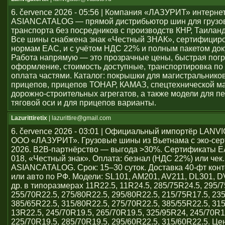
6. července 2026 - 05:56 | Компания «ЛАЗУРИТ» интерне
ASIANCATALOG — прямой дистрибьютор шин для грузо
транспорта без посредников с производств КНР, Таиланд
Все шины снабжена знак «Честный ЗНАК», сертифицир
нормам ЕАС, и с учётом НДС 22% и полным пакетом док
Работа напрямую — это прозрачные цены, быстрая погр
оформление, стоимость доступные, транспортировка по 
оплата частями. Каталог: покрышки для магистральников
прицепов, прицепов ТОНАР, КАМАЗ, спецтехнической м
дорожно-строительных агрегатов, а также модели для пе
тяговой оси и для прицепов варианты.
Lazurittiretix
| lazurittire@gmail.com
6. července 2026 - 03:01 | Официальный импортёр LAN
ООО «ЛАЗУРИТ». Грузовые шины из Вьетнама с эко-се
2026. B2B-партнёрство — выгода >30%. Сертификаты 
018, «Честный знак». Оплата: безнал (НДС 22%) или чек
ASIANCATALOG. Срок: 15–30 суток. Доставка 40-фт кон
или авто по РФ. Модели: SL101, AM201, AV211, DL301, 
др. в типоразмерах 11R22.5, 11R24.5, 285/75R24.5, 295/7
255/70R22.5, 275/80R22.5, 295/80R22.5, 215/75R17.5, 23
385/65R22.5, 315/80R22.5, 275/70R22.5, 385/55R22.5, 31
13R22.5, 245/70R19.5, 265/70R19.5, 325/95R24, 245/70R1
225/70R19.5, 285/70R19.5, 295/60R22.5, 315/60R22.5. Ц