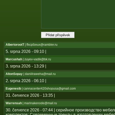
AlbertorootT
| ffxcpfzeux@rambler.ru
5. srpna 2026 - 09:10 |
Marcushah
| zuyev-vadik@bk.ru
3. srpna 2026 - 13:29 |
AltonSopay
| daniilraweha@mail.ru
2. srpna 2026 - 06:10 |
Eugenesib
| cannacenter420shopusa@gmail.com
31. července 2026 - 13:35 |
Warrensah
| marinakenode@mail.ru
30. července 2026 - 07:44 | серийное производство мебе
комплектов; Современные тренды в изготовлении мебе