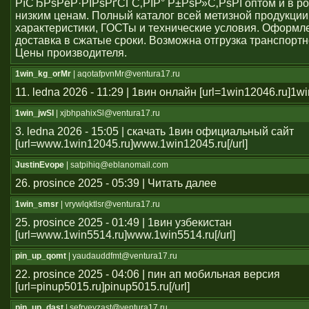
РїСЂРѕРёР·РІРѕРґСЃС‚РІР° Р±РѕР»С‚РѕРІ оптом и в ро
низким ценам. Полный каталог всей метизной продукции
характеристики, ГОСТы и технические условия. Оформле
доставка в сжатые сроки. Возможна отгрузка транспорт
Цены производителя.
1win_kg_orMr
| aqotafpvnMr@ventura17.ru
11. ledna 2026 - 11:29 | 1вин онлайн [url=1win12046.ru]1win
1win_jwSl
| xjbhpahixSl@ventura17.ru
3. ledna 2026 - 15:05 | скачать 1вин официальный сайт
[url=www.1win12045.ru]www.1win12045.ru[/url]
JustinEvope
| satpihiq@eblanomail.com
26. prosince 2025 - 05:39 | Читать далее
1win_smsr
| vrywlqktlsr@ventura17.ru
25. prosince 2025 - 01:49 | 1вин узбекистан
[url=www.1win5514.ru]www.1win5514.ru[/url]
pin_up_qomt
| yaudauddfmt@ventura17.ru
22. prosince 2025 - 04:06 | пин ап мобильная версия
[url=pinup5015.ru]pinup5015.ru[/url]
pin_up_dast
| sefrveyzast@ventura17.ru