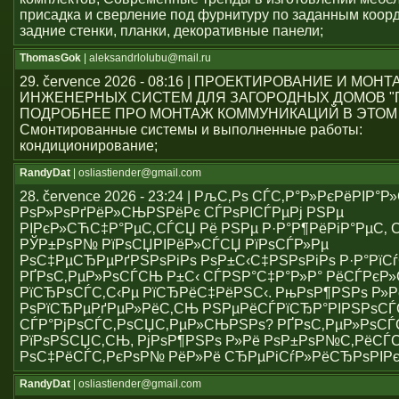
присадка и сверление под фурнитуру по заданным коор
задние стенки, планки, декоративные панели;
ThomasGok
| aleksandrlolubu@mail.ru
29. července 2026 - 08:16 | ПРОЕКТИРОВАНИЕ И МОН
ИНЖЕНЕРНЫХ СИСТЕМ ДЛЯ ЗАГОРОДНЫХ ДОМОВ "
ПОДРОБНЕЕ ПРО МОНТАЖ КОММУНИКАЦИЙ В ЭТОМ
Смонтированные системы и выполненные работы:
кондиционирование;
RandyDat
| osliastiender@gmail.com
28. července 2026 - 23:24 | РљС‚Рѕ СЃС‚Р°Р»РєРёРІР°
РѕР»РѕРґРёР»СЊРЅРёРє СЃРѕРІСЃРµРј РЅРµ
РІРєР»СЋС‡Р°РµС‚СЃСЏ Рё РЅРµ Р·Р°Р¶РёРіР°РµС‚ С
РЎР±РѕР№ РїРѕСЏРІРёР»СЃСЏ РїРѕСЃР»Рµ
РѕС‡РµСЂРµРґРЅРѕРіРѕ РѕР±С‹С‡РЅРѕРіРѕ Р·Р°РїСѓ
РҐРѕС‚РµР»РѕСЃСЊ Р±С‹ СЃРЅР°С‡Р°Р»Р° РёСЃРє
РїСЂРѕСЃС‚С‹Рµ РїСЂРёС‡РёРЅС‹. РњРѕР¶РЅРѕ Р»Р
РѕРїСЂРµРґРµР»РёС‚СЊ РЅРµРёСЃРїСЂР°РІРЅРѕС
СЃР°РјРѕСЃС‚РѕСЏС‚РµР»СЊРЅРѕ? РҐРѕС‚РµР»РѕСЃ
РїРѕРЅСЏС‚СЊ, РјРѕР¶РЅРѕ Р»Рё РѕР±РѕР№С‚РёСЃ
РѕС‡РёСЃС‚РєРѕР№ РёР»Рё СЂРµРіСѓР»РёСЂРѕРІР
RandyDat
| osliastiender@gmail.com