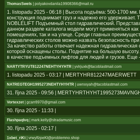
ThomasSwels
| polyakovdanila19908366@mail.ru
1. listopadu 2025 - 06:18 | Высота подъёма: 500-1700 мм
конструкция поднимает груз и надежно его удерживает. 
NOBLELIFT Подъемный стол гидравлический. Представ
данном разделе каталога модели могут применяться как
помещениях, так и на улице. Среди главных преимущес
гидравлических столов можно назвать безопасность при
За качество работы отвечает надежная гидравлическая 
которой оснащены столы. Поднятие на большую высоту.
в качестве подъемных лифтов для людей и грузов. Еще 
NARTYTRYUT812247NEHTYHYHTR
| yvlrjuxk@tacoblastmail.com
1. listopadu 2025 - 03:17 | MERTYHR812247MAERWETT
NATREGTEGH1995273NEHTYHYHTR
| uwrxxyah@tacoblastmail.com
31. října 2025 - 09:56 | MERTYHRTHYHT1995273MAVN
Vortexzet
| gcarr8970@gmail.com
30. října 2025 - 11:33 |
Flashpaqlvq
| mark.kelly@stradamusic.com
30. října 2025 - 02:17 |
1xbet_riKt
| vrwylfzpeKt@problemno.shop