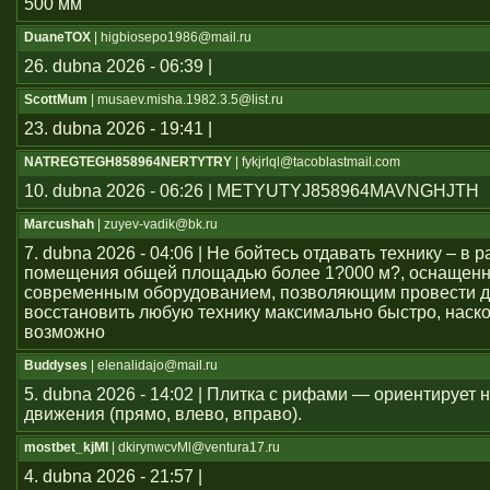
500 мм
DuaneTOX
| higbiosepo1986@mail.ru
26. dubna 2026 - 06:39 |
ScottMum
| musaev.misha.1982.3.5@list.ru
23. dubna 2026 - 19:41 |
NATREGTEGH858964NERTYTRY
| fykjrlql@tacoblastmail.com
10. dubna 2026 - 06:26 | METYUTYJ858964MAVNGHJTH
Marcushah
| zuyev-vadik@bk.ru
7. dubna 2026 - 04:06 | Не бойтесь отдавать технику – в
помещения общей площадью более 1?000 м?, оснащен
современным оборудованием, позволяющим провести д
восстановить любую технику максимально быстро, наско
возможно
Buddyses
| elenalidajo@mail.ru
5. dubna 2026 - 14:02 | Плитка с рифами — ориентирует
движения (прямо, влево, вправо).
mostbet_kjMl
| dkirynwcvMl@ventura17.ru
4. dubna 2026 - 21:57 |