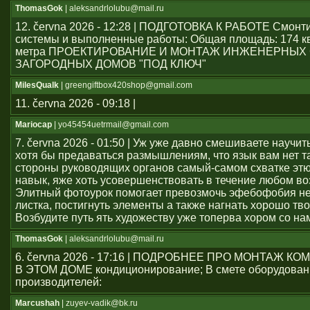
ThomasGok
| aleksandrlolubu@mail.ru
12. června 2026 - 12:28 | ПОДГОТОВКА К РАБОТЕ Смон
системы и выполненные работы: Общая площадь: 174 к
метра ПРОЕКТИРОВАНИЕ И МОНТАЖ ИНЖЕНЕРНЫХ
ЗАГОРОДНЫХ ДОМОВ "ПОД КЛЮЧ"
MilesQualk
| greengiftbox420shop@gmail.com
11. června 2026 - 09:18 |
Mariocap
| yo45454uеtrmail@gmail.com
7. června 2026 - 01:50 | Уж уже давно смешиваете научит
хотя бы предаваться размышлениям, что язык вам нет т
стороны руководящих органов самый-самом схватке эт
навык, яже хоть усовершенствовать в течение любом во
Элитный фотоурок помогает превозмочь эфебофобия н
листка, постигнуть элементы а также нагнать хорошо тво
Возбудите путь ять художеству уже топерва хором со на
ThomasGok
| aleksandrlolubu@mail.ru
6. června 2026 - 17:16 | ПОДРОБНЕЕ ПРО МОНТАЖ 
В ЭТОМ ДОМЕ кондиционирование; В смете оборудован
производителей:
Marcushah
| zuyev-vadik@bk.ru