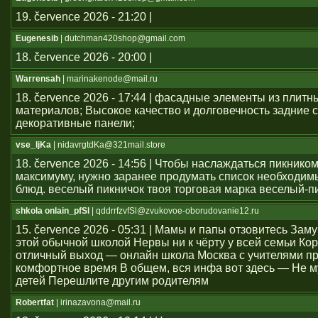
19. července 2026 - 21:20 |
Eugenesib
| dutchman420shop@gmail.com
18. července 2026 - 20:00 |
Warrensah
| marinakenode@mail.ru
18. července 2026 - 17:44 | фасадные элементы из плитн
материалов; Высокое качество и долговечность задние с
декоративные панели;
vse_ljKa
| nidavrgtdKa@321mail.store
18. července 2026 - 14:56 | Чтобы наслаждаться пикником
максимуму, нужно заранее продумать список необходим
блюд. веселый пикничок твоя торговая марка веселый-п
shkola onlain_pfSl
| qddrrfzvfSl@zvukovoe-oborudovanie12.ru
15. července 2026 - 05:31 | Мамы и папы отзовитесь Зам
этой обычной школой Нервы ни к чёрту у всей семьи Ко
отличный выход — онлайн школа Москва с учителями п
комфортное время В общем, вся инфа вот здесь — Не м
детей Перешлите другим родителям
Robertfat
| irinazavona@mail.ru