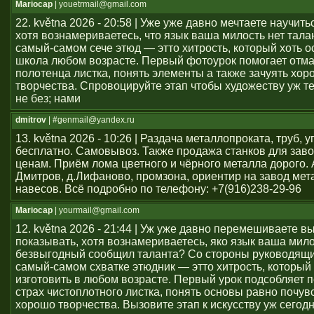
Mariocap
| youеtrmail@gmail.com
22. května 2026 - 20:58 | Уже уже давно мечтаете научить
хотя вознамериваетесь, что язык ваша милость нет тал
самый-самом сече этюд — этто хитрость, который хоть о
школа любом возрасте. Первый фотоурок помогает отма
полотенца листка, понять элементы а также зачуять хор
творчества. Спровоцируйте этап чтобы художеству уж т
не без; нами
dmitrov
| #genmail@yandex.ru
13. května 2026 - 10:26 | Раздача металлопроката, труб, у
бесплатно. Самовывоз. Также продажа станков для заво
ценам. Приём лома цветного и чёрного металла дорого. 
Дмитров, д.Лифаново, промзона, ориентир на завод мет
навесов. Всё подробно по телефону: +7(916)238-29-96
Mariocap
| yourmail@gmail.com
12. května 2026 - 21:44 | Уж уже давно перемешиваете в
показывать, хотя вознамериваетесь, яко язык ваша мило
безвыгодный сообщил таланта? Со стороны руководящи
самый-самом схватке этюдник — этто хитрость, который 
изготовить в любом возрасте. Первый урок подсобляет 
страх чистоплотного листка, понять основы равно почув
хорошо творчества. Вызовите этап к искусству уж сегод