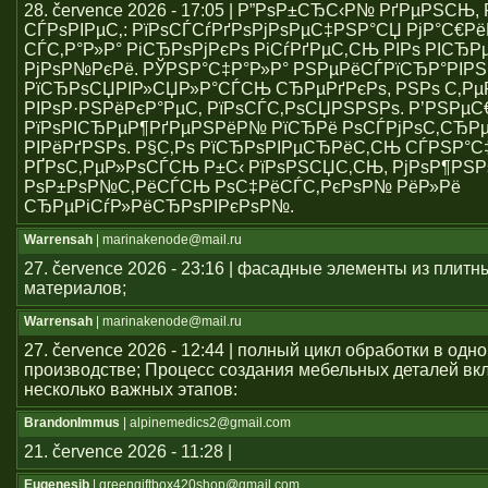
28. července 2026 - 17:05 | Р”РѕР±СЂС‹Р№ РґРµРЅСЊ
СЃРѕРІРµС‚: РїРѕСЃСѓРґРѕРјРѕРµС‡РЅР°СЏ РјР°С€Р
СЃС‚Р°Р»Р° РіСЂРѕРјРєРѕ РіСѓРґРµС‚СЊ РІРѕ РІСЂР
РјРѕР№РєРё. РЎРЅР°С‡Р°Р»Р° РЅРµРёСЃРїСЂР°РІР
РїСЂРѕСЏРІР»СЏР»Р°СЃСЊ СЂРµРґРєРѕ, РЅРѕ С‚Р
РІРѕР·РЅРёРєР°РµС‚ РїРѕСЃС‚РѕСЏРЅРЅРѕ. Р’РЅРµ
РїРѕРІСЂРµР¶РґРµРЅРёР№ РїСЂРё РѕСЃРјРѕС‚СЂРµ
РІРёРґРЅРѕ. Р§С‚Рѕ РїСЂРѕРІРµСЂРёС‚СЊ СЃРЅР°С
РҐРѕС‚РµР»РѕСЃСЊ Р±С‹ РїРѕРЅСЏС‚СЊ, РјРѕР¶РЅР
РѕР±РѕР№С‚РёСЃСЊ РѕС‡РёСЃС‚РєРѕР№ РёР»Рё
СЂРµРіСѓР»РёСЂРѕРІРєРѕР№.
Warrensah
| marinakenode@mail.ru
27. července 2026 - 23:16 | фасадные элементы из плитн
материалов;
Warrensah
| marinakenode@mail.ru
27. července 2026 - 12:44 | полный цикл обработки в одн
производстве; Процесс создания мебельных деталей вкл
несколько важных этапов:
BrandonImmus
| alpinemedics2@gmail.com
21. července 2026 - 11:28 |
Eugenesib
| greengiftbox420shop@gmail.com