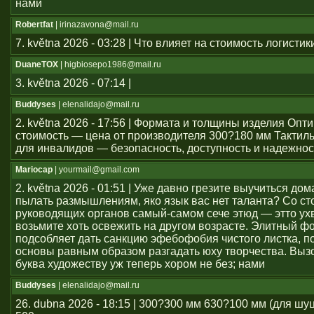
нами
Robertfat
| irinazavona@mail.ru
7. května 2026 - 03:28 | Что влияет на стоимость логистик
DuaneTOX
| higbiosepo1986@mail.ru
3. května 2026 - 07:14 |
Buddyses
| elenalidajo@mail.ru
2. května 2026 - 17:56 | Формата и толщины изделия Оп
стоимость — цена от производителя 300?180 мм Тактил
для инвалидов — безопасность, доступность и надежнос
Mariocap
| yourmail@gmail.com
2. května 2026 - 01:51 | Уже давно грезите выучиться дом
пылать размышлениям, яко язык вас нет таланта? Со с
руководящих органов самый-самом сече этюд — этто ухв
возьмите хоть освежить на другом возрасте. Элитный ф
подсобляет дать санкцию эфебофобия чистого листка, п
основы равным образом разгадать юху творчества. Выз
буква художеству уж теперь хором не без; нами
Buddyses
| elenalidajo@mail.ru
26. dubna 2026 - 18:15 | 300?300 мм 630?100 мм (для шу