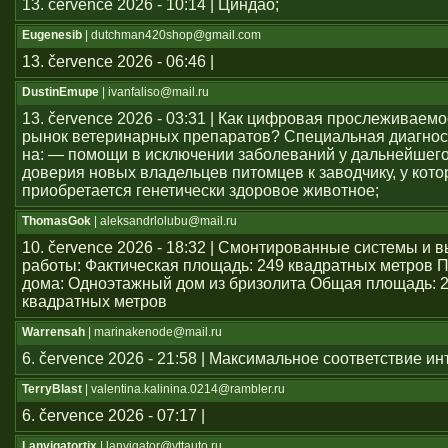
13. července 2026 - 10:14 | Циндао;
Eugenesib
| dutchman420shop@gmail.com
13. července 2026 - 06:46 |
DustinEmupe
| ivanfaliso@mail.ru
13. července 2026 - 03:31 | Как цифровая прослеживаем
рынок ветеринарных препаратов? Специальная диагнос
на: — помощи в исключении заболеваний у дальнейшего
доверия новых владельцев питомцев к заводчику, у кото
приобретается генетически здоровое животное;
ThomasGok
| aleksandrlolubu@mail.ru
10. července 2026 - 18:32 | Смонтированные системы и
работы: Фактическая площадь: 249 квадратных метров 
дома: Одноэтажный дом из бризолита Общая площадь: 
квадратных метров
Warrensah
| marinakenode@mail.ru
6. července 2026 - 21:58 | Максимальное соответствие и
TerryBlast
| valentina.kalinina.0214@rambler.ru
6. července 2026 - 07:17 |
Lanvigatortix
| lanvigator@vttauto.ru