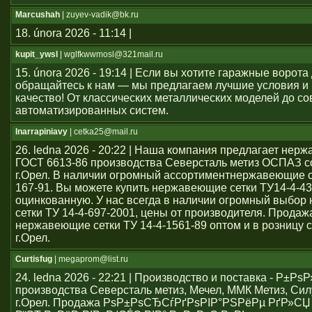
Marcushah
| zuyev-vadik@bk.ru
18. února 2026 - 11:14 |
kupit_ywsl
| wglfkwwmosl@321mail.ru
15. února 2026 - 19:14 | Если вы хотите гаражные ворота 
обращайтесь к нам — мы предлагаем лучшие условия и
качество! От классических металлических моделей до с
автоматизированных систем.
Inarrapiniavy
| cetka25@mail.ru
26. ledna 2026 - 20:22 | Наша компания предлагает нер
ГОСТ 6613-86 производства Северсталь метиз ОСПАЗ с
г.Орел. В наличии огромный ассортиментнержавеющие се
167-91. Вы можете купить нержавеющие сетки ТУ14-4-43
оцинкованную. У нас всегда в наличии огромный выбо
сетки ТУ 14-4-697-2001, цены от производителя. Продаж
нержавеющие сетки ТУ 14-4-1561-89 оптом и в розницу с
г.Орел.
Curtisfug
| megaprom@list.ru
24. ledna 2026 - 22:21 | Производство и поставка - Р±РѕР
производства Северсталь метиз, Мечел, ММК Метиз, Сил
г.Орел. Продажа РѕР±РѕСЂСѓРґРѕРІР°РЅРёРµ РґР»СЏ