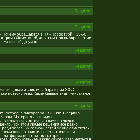
Reagovat
Reagovat
ции Почему обращаются в НК «Профстрой»: 25-60
 и трамвайных путей; 40-70 мм При выборе партии
Нормативный документ
Reagovat
Reagovat
Reagovat
ализов по ценам и срокам лаборатории ЭФиС;
сажа позвоночника Какие бывают виды мануальной
Reagovat
, как устроена платформа CSL Firm. В первую
обзоры. Материалы выглядят
са выглядят ориентированными на людей,
ентр. При этом любые решения всё равно
 Среди полезных возможностей можно отметить: •
напоминание о волатильности; • понятная
я платформа полезна только при
еред использованием важно самому разобраться в