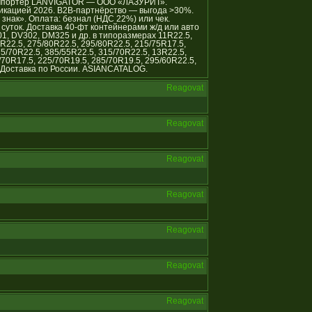
й импортёр LANVIGATOR — ООО «ЛАЗУРИТ».
икацией 2026. B2B-партнёрство — выгода >30%.
нак». Оплата: безнал (НДС 22%) или чек.
уток. Доставка 40-фт контейнерами ж/д или авто
01, DV302, DM325 и др. в типоразмерах 11R22.5,
R22.5, 275/80R22.5, 295/80R22.5, 215/75R17.5,
75/70R22.5, 385/55R22.5, 315/70R22.5, 13R22.5,
/70R17.5, 225/70R19.5, 285/70R19.5, 295/60R22.5,
 Доставка по России. ASIANCATALOG.
Reagovat
Reagovat
Reagovat
Reagovat
Reagovat
Reagovat
Reagovat