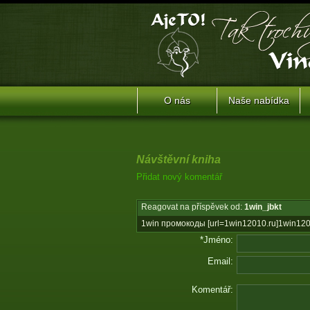
O nás
Naše nabídka
Návštěvní kniha
Přidat nový komentář
Reagovat na příspěvek od:
1win_jbkt
1win промокоды [url=1win12010.ru]1win12010
*Jméno:
Email:
Komentář: