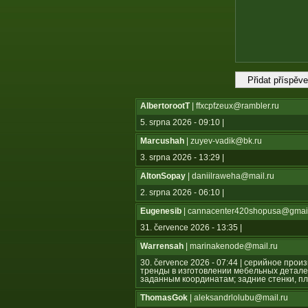
AlbertorootT
| ffxcpfzeux@rambler.ru
5. srpna 2026 - 09:10 |
Marcushah
| zuyev-vadik@bk.ru
3. srpna 2026 - 13:29 |
AltonSopay
| daniilraweha@mail.ru
2. srpna 2026 - 06:10 |
Eugenesib
| cannacenter420shopusa@gmai
31. července 2026 - 13:35 |
Warrensah
| marinakenode@mail.ru
30. července 2026 - 07:44 | серийное пр
тренды в изготовлении мебельных детале
заданным координатам; задние стенки, пл
ThomasGok
| aleksandrlolubu@mail.ru