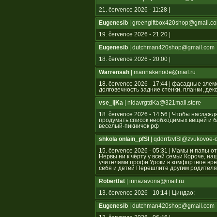
21. července 2026 - 11:28 |
Eugenesib
| greengiftbox420shop@gmail.c
19. července 2026 - 21:20 |
Eugenesib
| dutchman420shop@gmail.com
18. července 2026 - 20:00 |
Warrensah
| marinakenode@mail.ru
18. července 2026 - 17:44 | фасадные эле
долговечность задние стенки, планки, де
vse_ljKa
| nidavrgtdKa@321mail.store
18. července 2026 - 14:56 | Чтобы наслаж
продумать список необходимых вещей и бл
веселый-пикничок рф
shkola onlain_pfSl
| qddrrfzvfSl@zvukovoe-
15. července 2026 - 05:31 | Мамы и папы 
Нервы ни к чёрту у всей семьи Короче, н
учителями профи Уроки в комфортное вре
себя и детей Перешлите другим родител
Robertfat
| irinazavona@mail.ru
13. července 2026 - 10:14 | Циндао;
Eugenesib
| dutchman420shop@gmail.com