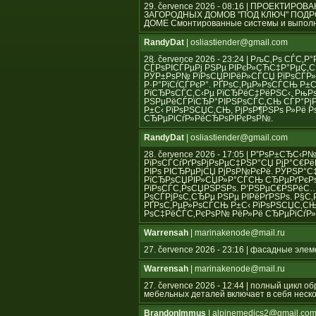
29. července 2026 - 08:16 | ПРОЕКТ
ЗАГОРОДНЫХ ДОМОВ "ПОД КЛЮЧ" ПОД
ДОМЕ Смонтированные системы и выполн
RandyDat
| osliastiender@gmail.com
28. července 2026 - 23:24 | РљС‚Рѕ СЃ
СЃРѕРІСЃРµРј РЅРµ РІРєР»СЋС‡Р°РµС‚СЃ
РЎР±РѕР№ РїРѕСЏРІРёР»СЃСЏ РїРѕСЃР»
Р·Р°РїСѓСЃРєР°. РҐРѕС‚РµР»РѕСЃСЊ Р
РїСЂРѕСЃС‚С‹Рµ РїСЂРёС‡РёРЅС‹. РњР
РЅРµРёСЃРїСЂР°РІРЅРѕСЃС‚СЊ СЃР°Рј
Р±С‹ РїРѕРЅСЏС‚СЊ, РјРѕР¶РЅРѕ Р»Рё
СЂРµРіСѓР»РёСЂРѕРІРєРѕР№.
RandyDat
| osliastiender@gmail.com
28. července 2026 - 17:05 | Р”РѕР±СЂС‹
РїРѕСЃСѓРґРѕРјРѕРµС‡РЅР°СЏ РјР°С€Рё
РІРѕ РІСЂРµРјСЏ РјРѕР№РєРё. РЎРЅР°
РїСЂРѕСЏРІР»СЏР»Р°СЃСЊ СЂРµРґРєРѕ,
РїРѕСЃС‚РѕСЏРЅРЅРѕ. Р’РЅРµС€РЅРёС
РѕСЃРјРѕС‚СЂРµ РЅРµ РІРёРґРЅРѕ. Р§С
РҐРѕС‚РµР»РѕСЃСЊ Р±С‹ РїРѕРЅСЏС‚СЊ
РѕС‡РёСЃС‚РєРѕР№ РёР»Рё СЂРµРіСѓР
Warrensah
| marinakenode@mail.ru
27. července 2026 - 23:16 | фасадные эле
Warrensah
| marinakenode@mail.ru
27. července 2026 - 12:44 | полный цикл 
мебельных деталей включает в себя неско
BrandonImmus
| alpinemedics2@gmail.co