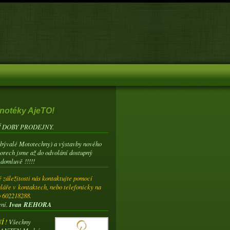
notéky AjeTO!
 DOBY PRODEJNY.
(bývalé Mototechny) a výstavby nového
torech jsme až do odvolání dostupný
 domluvě !!!!!
 záležitosti nás kontaktujte pomocí
láře v kontaktech, nebo telefonicky na
o 602218288.
ení.
Ivan REHORA
 !
Všechny