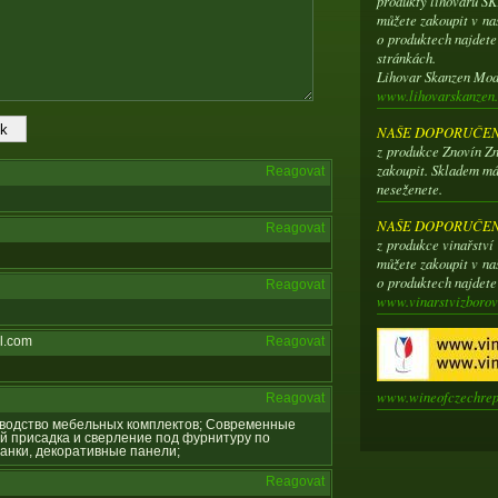
produkty lihovaru 
můžete zakoupit v na
o produktech najdet
stránkách.
Lihovar Skanzen Mo
www.lihovarskanzen.
NAŠE DOPORUČENÍ
z produkce Znovín Zn
zakoupit. Skladem má
Reagovat
neseženete.
NAŠE DOPORUČENÍ
Reagovat
z produkce vinařstv
můžete zakoupit v na
o produktech najdet
Reagovat
www.vinarstvizborov
l.com
Reagovat
www.wineofczechrep
Reagovat
оизводство мебельных комплектов; Современные
й присадка и сверление под фурнитуру по
анки, декоративные панели;
Reagovat