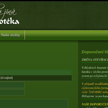
Naše služby
Doporučení Vi
ZMĚNA OTEVÍRACÍ
Vzhledem k bouraní 
baráku v těchto pros
jenom po telefonické
.ru[/url]
V případě neodkladné
elektronického formu
čísle 724538982 neb
Děkujeme za pochop
NAŠE DOPORUČENÍ