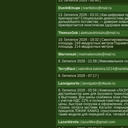
13. července 2026 - 06:46 |
DustinEmupe
| ivanfaliso@mail.ru
13. července 2026 - 03:31 | Как цифрова
препаратов? Специальная диагностика де
дальнейшего потомства; — доверия новых 
приобретается генетически здоровое жив
ThomasGok
| aleksandrlolubu@mail.ru
10. července 2026 - 18:32 | Смонтирован
площадь: 249 квадратных метров Параме
площадь: 214 квадратных метров
Warrensah
| marinakenode@mail.ru
6. července 2026 - 21:58 | Максимальное 
TerryBlast
| valentina.kalinina.0214@ramble
6. července 2026 - 07:17 |
Lanvigatortix
| lanvigator@vttauto.ru
6. července 2026 - 05:56 | Компания «Л
дистрибьютор шин для грузового транспор
и Вьетнама. Все шины снабжена знак «Ч
с учётом НДС 22% и полным пакетом док
цены, быстрая погрузка и оформление, ст
стране, оплата частями. Каталог: покрышк
прицепов ТОНАР, КАМАЗ, спецтехнической
также модели для передней оси, тяговой 
Lazurittiretix
| lazurittire@gmail.com