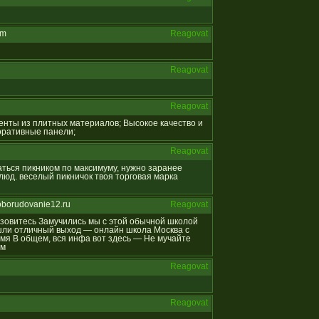
om
Reagovat
Reagovat
Reagovat
менты из плитных материалов; Высокое качество и
коративные панели;
Reagovat
даться пикником по максимуму, нужно заранее
юд. веселый пикничок твоя торговая марка
oborudovanie12.ru
Reagovat
отзовитесь Замучились мы с этой обычной школой
ашли отличный выход — онлайн школа Москва с
мя В общем, вся инфа вот здесь — Не мучайте
ям
Reagovat
Reagovat