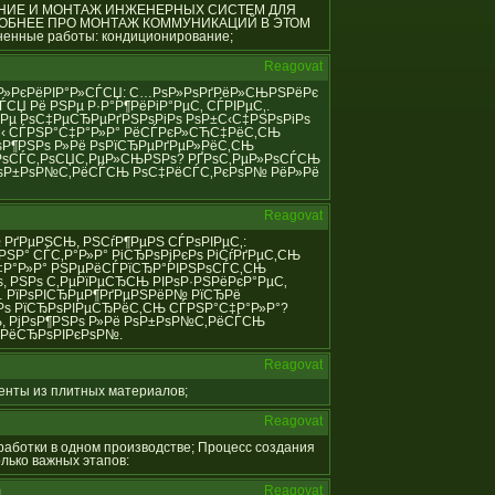
ИРОВАНИЕ И МОНТАЖ ИНЖЕНЕРНЫХ СИСТЕМ ДЛЯ
РОБНЕЕ ПРО МОНТАЖ КОММУНИКАЦИЙ В ЭТОМ
енные работы: кондиционирование;
Reagovat
С‚Р°Р»РєРёРІР°Р»СЃСЏ: С…РѕР»РѕРґРёР»СЊРЅРёРє
СЏ Рё РЅРµ Р·Р°Р¶РёРіР°РµС‚ СЃРІРµС‚.
Рµ РѕС‡РµСЂРµРґРЅРѕРіРѕ РѕР±С‹С‡РЅРѕРіРѕ
±С‹ СЃРЅР°С‡Р°Р»Р° РёСЃРєР»СЋС‡РёС‚СЊ
ѕР¶РЅРѕ Р»Рё РѕРїСЂРµРґРµР»РёС‚СЊ
РѕСЃС‚РѕСЏС‚РµР»СЊРЅРѕ? РҐРѕС‚РµР»РѕСЃСЊ
 РѕР±РѕР№С‚РёСЃСЊ РѕС‡РёСЃС‚РєРѕР№ РёР»Рё
Reagovat
Р№ РґРµРЅСЊ, РЅСѓР¶РµРЅ СЃРѕРІРµС‚:
РЅР° СЃС‚Р°Р»Р° РіСЂРѕРјРєРѕ РіСѓРґРµС‚СЊ
С‡Р°Р»Р° РЅРµРёСЃРїСЂР°РІРЅРѕСЃС‚СЊ
 РЅРѕ С‚РµРїРµСЂСЊ РІРѕР·РЅРёРєР°РµС‚
… РїРѕРІСЂРµР¶РґРµРЅРёР№ РїСЂРё
‚Рѕ РїСЂРѕРІРµСЂРёС‚СЊ СЃРЅР°С‡Р°Р»Р°?
, РјРѕР¶РЅРѕ Р»Рё РѕР±РѕР№С‚РёСЃСЊ
»РёСЂРѕРІРєРѕР№.
Reagovat
менты из плитных материалов;
Reagovat
обработки в одном производстве; Процесс создания
лько важных этапов:
m
Reagovat