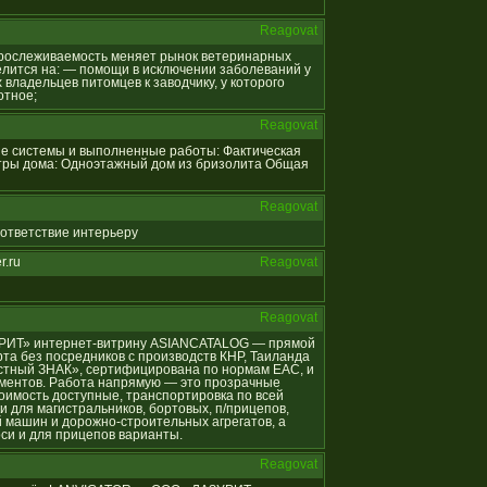
Reagovat
я прослеживаемость меняет рынок ветеринарных
лится на: — помощи в исключении заболеваний у
владельцев питомцев к заводчику, у которого
отное;
Reagovat
ные системы и выполненные работы: Фактическая
тры дома: Одноэтажный дом из бризолита Общая
Reagovat
соответствие интерьеру
r.ru
Reagovat
Reagovat
АЗУРИТ» интернет-витрину ASIANCATALOG — прямой
та без посредников с производств КНР, Таиланда
естный ЗНАК», сертифицирована по нормам ЕАС, и
ументов. Работа напрямую — это прозрачные
оимость доступные, транспортировка по всей
и для магистральников, бортовых, п/прицепов,
 машин и дорожно-строительных агрегатов, а
оси и для прицепов варианты.
Reagovat