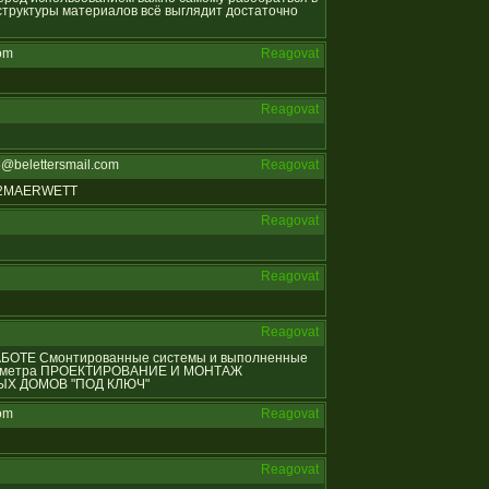
 структуры материалов всё выглядит достаточно
om
Reagovat
Reagovat
@belettersmail.com
Reagovat
812MAERWETT
Reagovat
Reagovat
Reagovat
 РАБОТЕ Смонтированные системы и выполненные
ых метра ПРОЕКТИРОВАНИЕ И МОНТАЖ
Х ДОМОВ "ПОД КЛЮЧ"
om
Reagovat
Reagovat