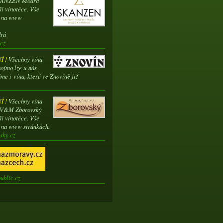
SKANZEN Modrá
ší vinotéce. Vše
e na www
drá
cz
 !
Všechny vína
ojmo lze u nás
me i vína, které ve Znovíně již
 !
Všechny vína
í V&M Zborovský
ší vinotéce. Vše
e na www stránkách.
sky.cz
ublic.cz