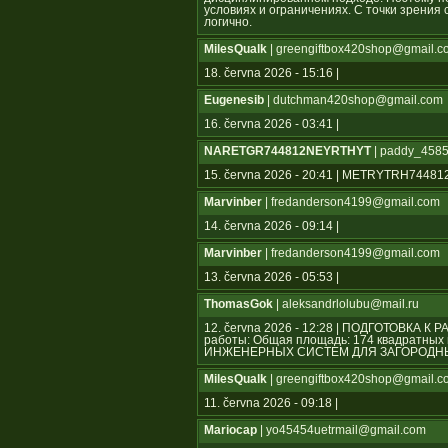
условиях и ограничениях. С точки зрения
логично.
MilesQualk
| greengiftbox420shop@gmail.c
18. června 2026 - 15:16 |
Eugenesib
| dutchman420shop@gmail.com
16. června 2026 - 03:41 |
NARETGR744812NEYRTHYT
| paddy_4585
15. června 2026 - 20:41 | METRYTRH744
Marvinber
| fredanderson4199@gmail.com
14. června 2026 - 09:14 |
Marvinber
| fredanderson4199@gmail.com
13. června 2026 - 05:53 |
ThomasGok
| aleksandrlolubu@mail.ru
12. června 2026 - 12:28 | ПОДГОТОВКА К
работы: Общая площадь: 174 квадратн
ИНЖЕНЕРНЫХ СИСТЕМ ДЛЯ ЗАГОРОДНЫ
MilesQualk
| greengiftbox420shop@gmail.c
11. června 2026 - 09:18 |
Mariocap
| yo45454uеtrmail@gmail.com