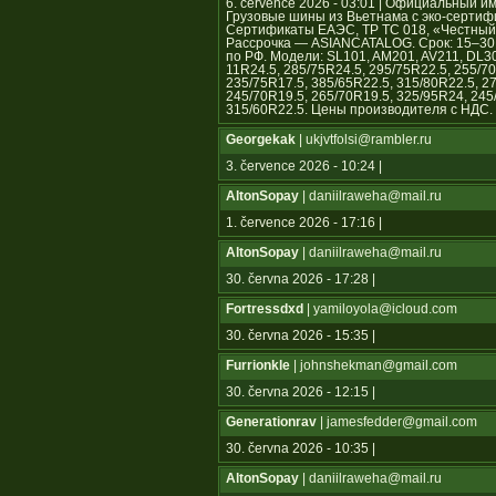
6. července 2026 - 03:01 | Официальны
Грузовые шины из Вьетнама с эко-сертиф
Сертификаты ЕАЭС, ТР ТС 018, «Честный з
Рассрочка — ASIANCATALOG. Срок: 15–30 с
по РФ. Модели: SL101, AM201, AV211, DL3
11R24.5, 285/75R24.5, 295/75R22.5, 255/70
235/75R17.5, 385/65R22.5, 315/80R22.5, 2
245/70R19.5, 265/70R19.5, 325/95R24, 245
315/60R22.5. Цены производителя с НДС.
Georgekak
| ukjvtfolsi@rambler.ru
3. července 2026 - 10:24 |
AltonSopay
| daniilraweha@mail.ru
1. července 2026 - 17:16 |
AltonSopay
| daniilraweha@mail.ru
30. června 2026 - 17:28 |
Fortressdxd
| yamiloyola@icloud.com
30. června 2026 - 15:35 |
Furrionkle
| johnshekman@gmail.com
30. června 2026 - 12:15 |
Generationrav
| jamesfedder@gmail.com
30. června 2026 - 10:35 |
AltonSopay
| daniilraweha@mail.ru