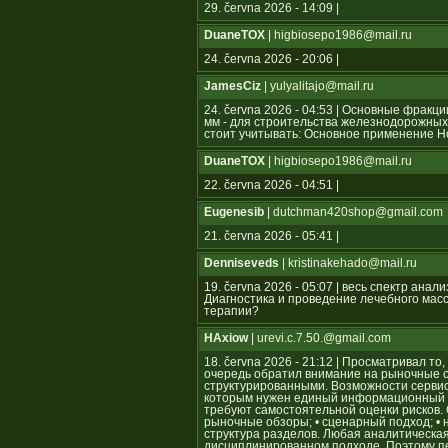
29. června 2026 - 14:09 |
DuaneTOX
| higbiosepo1986@mail.ru
24. června 2026 - 20:06 |
JamesCiz
| yulyalitajo@mail.ru
24. června 2026 - 04:53 | Основные фрак
мм - для строительства железнодорожных
стоит учитывать: Основное применение 
DuaneTOX
| higbiosepo1986@mail.ru
22. června 2026 - 04:51 |
Eugenesib
| dutchman420shop@gmail.com
21. června 2026 - 05:41 |
Denniseveds
| kristinakehado@mail.ru
19. června 2026 - 05:07 | весь спектр ан
Диагностика и проведение лечебного мас
терапии?
HAxiow
| urevi.c.7.50.@gmail.com
18. června 2026 - 21:12 | Просматривал то
очередь обратил внимание на рыночные 
структурированными. Возможности серви
которым нужен единый информационный ц
требуют самостоятельной оценки рисков.
рыночные обзоры; • сценарный подход; • 
структура разделов. Любая аналитическа
дисциплинированном подходе. Поэтому п