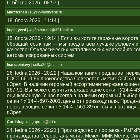
6. března 2026 - 08:57 |
Marcushah
| zuyev-vadik@bk.ru
18. února 2026 - 11:14 |
kupit_ywsl
| wglfkwwmosl@321mail.ru
15. února 2026 - 19:14 | Если вы хотите гаражные ворота 
обращайтесь к нам — мы предлагаем лучшие условия и
качество! От классических металлических моделей до с
автоматизированных систем.
Inarrapiniavy
| cetka25@mail.ru
26. ledna 2026 - 20:22 | Наша компания предлагает нер
ГОСТ 6613-86 производства Северсталь метиз ОСПАЗ с
г.Орел. В наличии огромный ассортиментнержавеющие се
167-91. Вы можете купить нержавеющие сетки ТУ14-4-43
оцинкованную. У нас всегда в наличии огромный выбо
сетки ТУ 14-4-697-2001, цены от производителя. Продаж
нержавеющие сетки ТУ 14-4-1561-89 оптом и в розницу с
г.Орел.
Curtisfug
| megaprom@list.ru
24. ledna 2026 - 22:21 | Производство и поставка - Р±РѕР
производства Северсталь метиз, Мечел, ММК Метиз, Сил