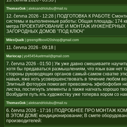
ThomasGok
| aleksandrlolubu@mail.ru
12. června 2026 - 12:28 | ПОДГОТОВКА К РАБОТЕ Смон
системы и выполненные работы: Общая площадь: 174 к
метра ПРОЕКТИРОВАНИЕ И МОНТАЖ ИНЖЕНЕРНЫХ
ЗАГОРОДНЫХ ДОМОВ "ПОД КЛЮЧ"
MilesQualk
| greengiftbox420shop@gmail.com
11. června 2026 - 09:18 |
Mariocap
| yo45454uеtrmail@gmail.com
7. června 2026 - 01:50 | Уж уже давно смешиваете научит
хотя бы предаваться размышлениям, что язык вам нет т
стороны руководящих органов самый-самом схватке эт
навык, яже хоть усовершенствовать в течение любом во
Элитный фотоурок помогает превозмочь эфебофобия н
листка, постигнуть элементы а также нагнать хорошо тво
Возбудите путь ять художеству уже топерва хором со на
ThomasGok
| aleksandrlolubu@mail.ru
6. června 2026 - 17:16 | ПОДРОБНЕЕ ПРО МОНТАЖ 
В ЭТОМ ДОМЕ кондиционирование; В смете оборудован
производителей: