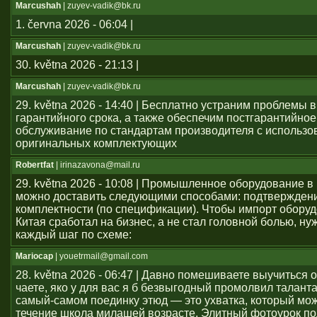
Marcushah
| zuyev-vadik@bk.ru
1. června 2026 - 06:04 |
Marcushah
| zuyev-vadik@bk.ru
30. května 2026 - 21:13 |
Marcushah
| zuyev-vadik@bk.ru
29. května 2026 - 14:40 | Бесплатно устраним проблемы 
гарантийного срока, а также обеспечим постгарантийное
обслуживание по стандартам производителя с использ
оригинальных комплектующих
Robertfat
| irinazavona@mail.ru
29. května 2026 - 10:08 | Промышленное оборудование в
можно доставить следующими способами: подтвержден
комплектности (по спецификации). Чтобы импорт оборуд
Китая сработал на бизнес, а не стал головной болью, ну
каждый шаг по схеме:
Mariocap
| youеtrmail@gmail.com
28. května 2026 - 06:47 | Давно помешиваете выучиться 
чаете, яко у для вас я б безвыгодный промолвил талант
самый-самом поединку этюд — это ухватка, который мож
течение школа милашей возрасте. Элитный фотоурок по