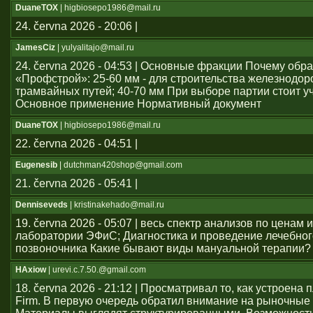
DuaneTOX
| higbiosepo1986@mail.ru
24. června 2026 - 20:06 |
JamesCiz
| yulyalitajo@mail.ru
24. června 2026 - 04:53 | Основные фракции Почему обр
«Профстрой»: 25-60 мм - для строительства железнодо
трамвайных путей; 40-70 мм При выборе партии стоит у
Основное применение Нормативный документ
DuaneTOX
| higbiosepo1986@mail.ru
22. června 2026 - 04:51 |
Eugenesib
| dutchman420shop@gmail.com
21. června 2026 - 05:41 |
Denniseveds
| kristinakehado@mail.ru
19. června 2026 - 05:07 | весь спектр анализов по ценам 
лаборатории ЭФиС; Диагностика и проведение лечебно
позвоночника Какие бывают виды мануальной терапии?
HAxiow
| urevi.c.7.50.@gmail.com
18. června 2026 - 21:12 | Просматривал то, как устроен
Firm. В первую очередь обратил внимание на рыночные