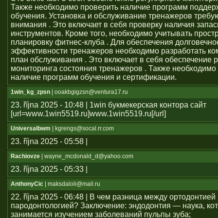
Также необходимо проверить наличие программ поддер
обучения. Установка и обслуживание тренажеров требу
внимания . Это включает в себя проверку наличия запас
инструментов. Кроме того, необходимо учитывать прост
планировку фитнес-клуба . Для обеспечения долговечно
эффективности тренажеров необходимо разработать к
план обслуживания . Это включает в себя обеспечение 
мониторинга состояния тренажеров . Также необходимо
наличие программ обучения и сертификации.
1win_kg_zpsn
| ooakbgigzsn@ventura17.ru
23. října 2025 - 10:48 | 1win букмекерская контора сайт
[url=www.1win5519.ru]www.1win5519.ru[/url]
Universalbwm
| kgrengs@socal.rr.com
23. října 2025 - 05:58 |
Rachiovze
| wayne_mcdonald_d@yahoo.com
23. října 2025 - 05:33 |
AnthonyCic
| maksdaloli@mail.ru
22. října 2025 - 06:48 | В чем разница между ортодонтией
пародонтологией? Заключение: эндодонтия — наука, ко
занимается изучением заболеваний пульпы зуба;