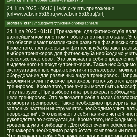
1win_kg_mzmi
| eppeahyxhmi@ventura17.ru
24. října 2025 - 06:13 | 1win скачать приложение
[url=www.1win5518.ru]www.1win5518.ru[/url]
profitren_ktsr
| vngusgbwfsr@victoria-photographer.ru
24. října 2025 - 01:18 | Тренажеры для фитнес-клуба явл
важнейшим компонентом любого спортивного зала . Это 
что обеспечивают комплексное развитие физических сп
Кроме того, тренажеры для фитнес-клуба бывают разных
выборе тренажеров для фитнес-клуба необходимо учит
несколько факторов . Это включает в себя определение
выделенного на покупку тренажеров. Также необходимо
эксплуатационные характеристики тренажеров . можно 
оборудование для различных видов тренировок . Напри
дорожки и эллиптические тренажеры используются для 
тренировок . Кроме того, тренажеры могут быть класси
типу нагрузки . При выборе типа тренажера необходимо
цели тренировок . Это включает в себя анализ безопасно
комфорта тренировок . Также необходимо проверить на
запасных частей и инструментов. необходимо учитывать
повреждений . Это включает в себя наличие четкой инст
руководства по эксплуатации . Кроме того, необходимо 
уровень шума и вибрации . Для обеспечения эффективн
тренажеров необходимо разработать комплексный план 
Это включает в себя обеспечение регулярного монитори