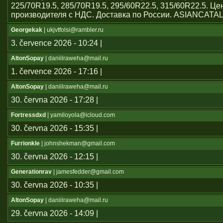
225/70R19.5, 285/70R19.5, 295/60R22.5, 315/60R22.5. Ц
производителя с НДС. Доставка по России. ASIANCATA
Georgekak
| ukjvtfolsi@rambler.ru
3. července 2026 - 10:24 |
AltonSopay
| daniilraweha@mail.ru
1. července 2026 - 17:16 |
AltonSopay
| daniilraweha@mail.ru
30. června 2026 - 17:28 |
Fortressdxd
| yamiloyola@icloud.com
30. června 2026 - 15:35 |
Furrionkle
| johnshekman@gmail.com
30. června 2026 - 12:15 |
Generationrav
| jamesfedder@gmail.com
30. června 2026 - 10:35 |
AltonSopay
| daniilraweha@mail.ru
29. června 2026 - 14:09 |