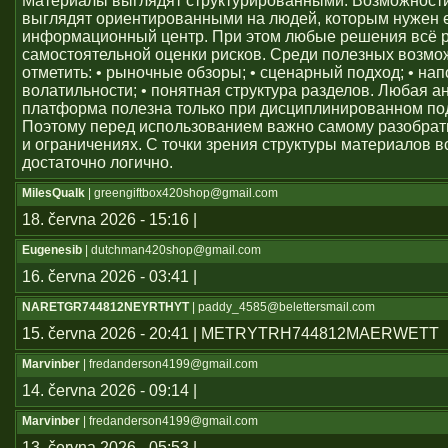
Материалы выглядят структурированными. Возможност
выглядят ориентированными на людей, которым нужен
информационный центр. При этом любые решения всё 
самостоятельной оценки рисков. Среди полезных возм
отметить: • рыночные обзоры; • сценарный подход; • на
волатильности; • понятная структура разделов. Любая а
платформа полезна только при дисциплинированном по
Поэтому перед использованием важно самому разобрат
и ограничениях. С точки зрения структуры материалов в
достаточно логично.
MilesQualk
| greengiftbox420shop@gmail.com
18. června 2026 - 15:16 |
Eugenesib
| dutchman420shop@gmail.com
16. června 2026 - 03:41 |
NARETGR744812NEYRTHYT
| paddy_4585@belettersmail.com
15. června 2026 - 20:41 | METRYTRH744812MAERWETT
Marvinber
| fredanderson4199@gmail.com
14. června 2026 - 09:14 |
Marvinber
| fredanderson4199@gmail.com
13. června 2026 - 05:53 |