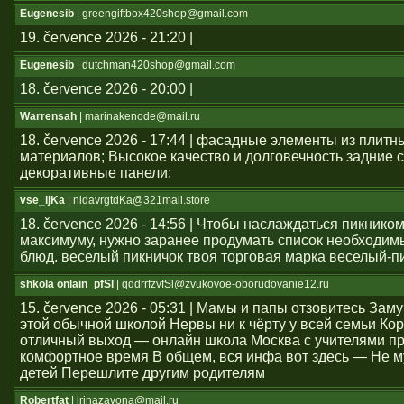
Eugenesib
| greengiftbox420shop@gmail.com
19. července 2026 - 21:20 |
Eugenesib
| dutchman420shop@gmail.com
18. července 2026 - 20:00 |
Warrensah
| marinakenode@mail.ru
18. července 2026 - 17:44 | фасадные элементы из плитн
материалов; Высокое качество и долговечность задние с
декоративные панели;
vse_ljKa
| nidavrgtdKa@321mail.store
18. července 2026 - 14:56 | Чтобы наслаждаться пикником
максимуму, нужно заранее продумать список необходим
блюд. веселый пикничок твоя торговая марка веселый-п
shkola onlain_pfSl
| qddrrfzvfSl@zvukovoe-oborudovanie12.ru
15. července 2026 - 05:31 | Мамы и папы отзовитесь Зам
этой обычной школой Нервы ни к чёрту у всей семьи Ко
отличный выход — онлайн школа Москва с учителями п
комфортное время В общем, вся инфа вот здесь — Не м
детей Перешлите другим родителям
Robertfat
| irinazavona@mail.ru