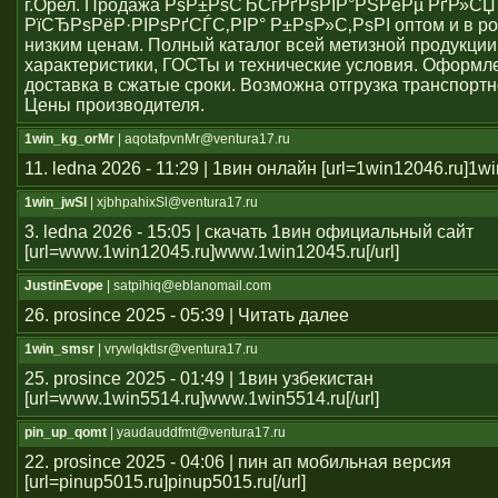
г.Орел. Продажа РѕР±РѕСЂСѓРґРѕРІР°РЅРёРµ РґР»СЏ
РїСЂРѕРёР·РІРѕРґСЃС‚РІР° Р±РѕР»С‚РѕРІ оптом и в ро
низким ценам. Полный каталог всей метизной продукции
характеристики, ГОСТы и технические условия. Оформле
доставка в сжатые сроки. Возможна отгрузка транспорт
Цены производителя.
1win_kg_orMr
| aqotafpvnMr@ventura17.ru
11. ledna 2026 - 11:29 | 1вин онлайн [url=1win12046.ru]1win
1win_jwSl
| xjbhpahixSl@ventura17.ru
3. ledna 2026 - 15:05 | скачать 1вин официальный сайт
[url=www.1win12045.ru]www.1win12045.ru[/url]
JustinEvope
| satpihiq@eblanomail.com
26. prosince 2025 - 05:39 | Читать далее
1win_smsr
| vrywlqktlsr@ventura17.ru
25. prosince 2025 - 01:49 | 1вин узбекистан
[url=www.1win5514.ru]www.1win5514.ru[/url]
pin_up_qomt
| yaudauddfmt@ventura17.ru
22. prosince 2025 - 04:06 | пин ап мобильная версия
[url=pinup5015.ru]pinup5015.ru[/url]