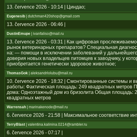
13. července 2026 - 10:14 | Циндао;
Eugenesib
| dutchman420shop@gmail.com
13. července 2026 - 06:46 |
DustinEmupe
| ivanfaliso@mail.ru
13. července 2026 - 03:31 | Как цифровая прослеживаем
рынок ветеринарных препаратов? Специальная диагнос
на: — помощи в исключении заболеваний у дальнейшего
доверия новых владельцев питомцев к заводчику, у кото
приобретается генетически здоровое животное;
ThomasGok
| aleksandrlolubu@mail.ru
10. července 2026 - 18:32 | Смонтированные системы и
работы: Фактическая площадь: 249 квадратных метров 
дома: Одноэтажный дом из бризолита Общая площадь: 
квадратных метров
Warrensah
| marinakenode@mail.ru
6. července 2026 - 21:58 | Максимальное соответствие и
TerryBlast
| valentina.kalinina.0214@rambler.ru
6. července 2026 - 07:17 |