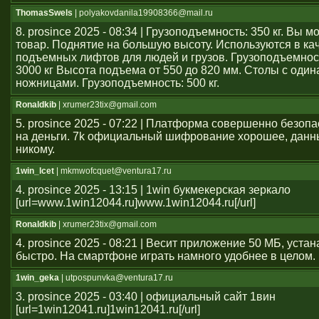
ThomasSwels
| polyakovdanila19908366@mail.ru
8. prosince 2025 - 08:34 | Грузоподъемность: 350 кг. Вы 
товар. Поднятие на большую высоту. Используются в ка
подъемных лифтов для людей и грузов. Грузоподъемност
3000 кг Высота подъема от 550 до 820 мм. Столы с оди
ножницами. Грузоподъемность: 500 кг.
Ronaldkib
| xrumer23tix@gmail.com
5. prosince 2025 - 07:22 | Платформа совершенно безоп
на деньги. 7k официальный шифрование хорошее, данн
никому.
1win_lcet
| mkmwofcquet@ventura17.ru
4. prosince 2025 - 13:15 | 1win букмекерская зеркало
[url=www.1win12044.ru]www.1win12044.ru[/url]
Ronaldkib
| xrumer23tix@gmail.com
4. prosince 2025 - 08:21 | Весит приложение 50 МБ, уста
быстро. На смартфоне играть намного удобнее в целом.
1win_geka
| utpospunvka@ventura17.ru
3. prosince 2025 - 03:40 | официальный сайт 1вин
[url=1win12041.ru]1win12041.ru[/url]