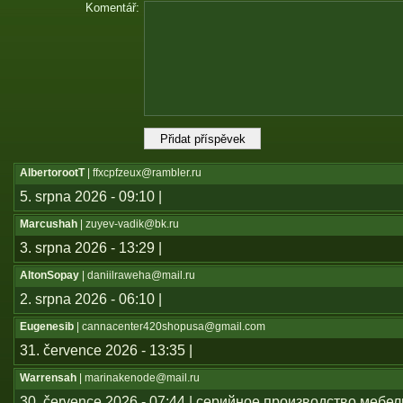
Komentář:
AlbertorootT
| ffxcpfzeux@rambler.ru
5. srpna 2026 - 09:10 |
Marcushah
| zuyev-vadik@bk.ru
3. srpna 2026 - 13:29 |
AltonSopay
| daniilraweha@mail.ru
2. srpna 2026 - 06:10 |
Eugenesib
| cannacenter420shopusa@gmail.com
31. července 2026 - 13:35 |
Warrensah
| marinakenode@mail.ru
30. července 2026 - 07:44 | серийное производство мебе