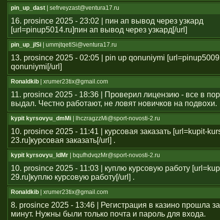
pin_up_dast
| sefrveyzast@ventura17.ru
16. prosince 2025 - 23:02 | пин ап вывод через узкард
[url=pinup5014.ru]пин ап вывод через узкард[/url]
pin_up_jlSi
| ummjtqetlSi@ventura17.ru
13. prosince 2025 - 02:05 | pin up qonuniymi [url=pinup5009
qonuniymi[/url]
Ronaldkib
| xrumer23tix@gmail.com
11. prosince 2025 - 18:36 | Проверил лицензию - все в п
выдал. Честно работают, не ловят новичков на подвохи.
kypit kyrsovyu_dmMi
| lhczragzzMi@sport-novosti-2.ru
10. prosince 2025 - 11:41 | курсовая заказать [url=kupit-ku
23.ru]курсовая заказать[/url] .
kypit kyrsovyu_ldMr
| bqufhdvqzMr@sport-novosti-2.ru
10. prosince 2025 - 11:03 | куплю курсовую работу [url=kup
29.ru]куплю курсовую работу[/url] .
Ronaldkib
| xrumer23tix@gmail.com
8. prosince 2025 - 13:46 | Регистрация в казино прошла 
минут. Нужны были только почта и пароль для входа.