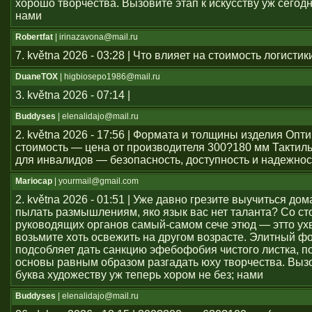
хорошо творчества. Вызовите этап к искусству уж сегод
нами
Robertfat
| irinazavona@mail.ru
7. května 2026 - 03:28 | Что влияет на стоимость логистик
DuaneTOX
| higbiosepo1986@mail.ru
3. května 2026 - 07:14 |
Buddyses
| elenalidajo@mail.ru
2. května 2026 - 17:56 | Формата и толщины изделия Оп
стоимость — цена от производителя 300?180 мм Тактил
для инвалидов — безопасность, доступность и надежнос
Mariocap
| yourmail@gmail.com
2. května 2026 - 01:51 | Уже давно грезите выучиться дом
пылать размышлениям, яко язык вас нет таланта? Со с
руководящих органов самый-самом сече этюд — этто ухв
возьмите хоть освежить на другом возрасте. Элитный ф
подсобляет дать санкцию эфебофобия чистого листка, п
основы равным образом разгадать юху творчества. Выз
буква художеству уж теперь хором не без; нами
Buddyses
| elenalidajo@mail.ru