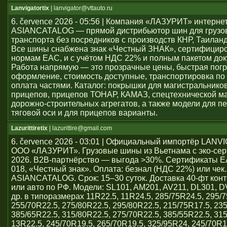
Lanvigatortix
| lanvigator@vttauto.ru
6. července 2026 - 05:56 | Компания «ЛАЗУРИТ» интерне
ASIANCATALOG — прямой дистрибьютор шин для грузо
транспорта без посредников с производств КНР, Таиланд
Все шины снабжена знак «Честный ЗНАК», сертифицир
нормам ЕАС, и с учётом НДС 22% и полным пакетом док
Работа напрямую — это прозрачные цены, быстрая погр
оформление, стоимость доступные, транспортировка по 
оплата частями. Каталог: покрышки для магистральников
прицепов, прицепов ТОНАР, КАМАЗ, спецтехнической м
дорожно-строительных агрегатов, а также модели для пе
тяговой оси и для прицепов варианты.
Lazurittiretix
| lazurittire@gmail.com
6. července 2026 - 03:01 | Официальный импортёр LAN
ООО «ЛАЗУРИТ». Грузовые шины из Вьетнама с эко-се
2026. B2B-партнёрство — выгода >30%. Сертификаты 
018, «Честный знак». Оплата: безнал (НДС 22%) или чек
ASIANCATALOG. Срок: 15–30 суток. Доставка 40-фт кон
или авто по РФ. Модели: SL101, AM201, AV211, DL301, 
др. в типоразмерах 11R22.5, 11R24.5, 285/75R24.5, 295/7
255/70R22.5, 275/80R22.5, 295/80R22.5, 215/75R17.5, 23
385/65R22.5, 315/80R22.5, 275/70R22.5, 385/55R22.5, 31
13R22.5, 245/70R19.5, 265/70R19.5, 325/95R24, 245/70R1