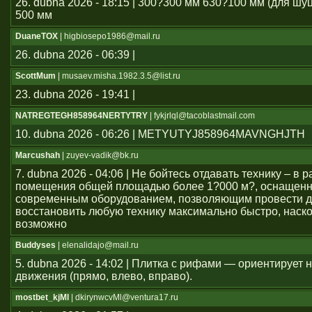
26. dubna 2026 - 18:15 | 300?300 мм 630?100 мм (для шу
500 мм
DuaneTOX
| higbiosepo1986@mail.ru
26. dubna 2026 - 06:39 |
ScottMum
| musaev.misha.1982.3.5@list.ru
23. dubna 2026 - 19:41 |
NATREGTEGH858964NERTYTRY
| fykjrlql@tacoblastmail.com
10. dubna 2026 - 06:26 | METYUTYJ858964MAVNGHJTH
Marcushah
| zuyev-vadik@bk.ru
7. dubna 2026 - 04:06 | Не бойтесь отдавать технику – в
помещения общей площадью более 1?000 м?, оснащен
современным оборудованием, позволяющим провести д
восстановить любую технику максимально быстро, наско
возможно
Buddyses
| elenalidajo@mail.ru
5. dubna 2026 - 14:02 | Плитка с рифами — ориентирует
движения (прямо, влево, вправо).
mostbet_kjMl
| dkirynwcvMl@ventura17.ru