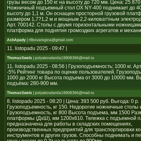
грузы весом до 150 кг на высоту до 720 мм. Цена: 25 870
Ножничный подъемный стол OX NY-400 поднимает до 40
высоту до 1,1 м. Он оснащен просторной грузовой плат
размером 1,7?1,2 м и мощным 2,2-киловаттным электро
Арт. 700142. Столы с двумя горизонтальными ножницам
платформа для поднятия громоздких агрегатов и механ
AshApady
| r9bovaregina@gmail.com
11. listopadu 2025 - 09:47 |
ThomasSwels
| polyakovdanila19908366@mail.ru
11. listopadu 2025 - 08:56 | Грузоподъемность: 1000 кг. А
-5% Рейтинг товара по оценке пользователей. Грузопод
1000 до 2000 кг Высота подъема от 3000 до 10000 мм. В
подъёма: 280-900 мм.
ThomasSwels
| polyakovdanila19908366@mail.ru
8. listopadu 2025 - 08:20 | Цена: 393 500 руб. Выгода: 0 р.
Грузоподъемность, кг 150. Недорогие ножничные столы 
Грузоподъемность, кг 800 Высота подъема, мм 1500 Раз
платформы (ДхШ), мм 1200x610. Тележка с подъемной 
предназначена для работы в складских помещениях,
производственных предприятий для транспортировки ко
инструментов и других грузов. Способны поднимать и 
грузы весом до 0.3т на высоту до 900мм.