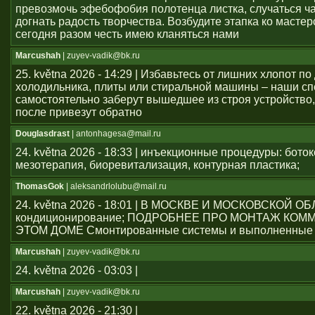
превозмочь эфебофобия полотенца листка, случаться ч
догнать радость творчества. Возбудите этапка ко мастер
сегодня разом честь имею кланяться нами
Marcushah
| zuyev-vadik@bk.ru
25. května 2026 - 14:29 | Избавьтесь от лишних хлопот по
холодильника, плиты или стиральной машины – наши с
самостоятельно заберут вышедшее из строя устройство,
после привезут обратно
Douglasdrast
| antonhagesa@mail.ru
24. května 2026 - 18:33 | инъекционные процедуры: боток
мезотерапия, биоревитализация, контурная пластика;
ThomasGok
| aleksandrlolubu@mail.ru
24. května 2026 - 18:01 | В МОСКВЕ И МОСКОВСКОЙ О
кондиционирование; ПОДРОБНЕЕ ПРО МОНТАЖ КОМ
ЭТОМ ДОМЕ Смонтированные системы и выполненные 
Marcushah
| zuyev-vadik@bk.ru
24. května 2026 - 03:03 |
Marcushah
| zuyev-vadik@bk.ru
22. května 2026 - 21:30 |