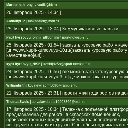
Marcushah
| zuyev-vadik@bk.ru
26. listopadu 2025 - 14:34 |
AnthonyCic
| maksdaloli@mail.ru
25. listopadu 2025 - 13:04 | Коммуникативные навыки
kypit kyrsovyu_onmi
| jrfffocntmi@sport-novosti-2.ru
25. listopadu 2025 - 01:54 | заказать курсовую работу кач
[url=www.kupit-kursovuyu-10.ru/]заказать курсовую работу
качественно[/url] .
kypit kyrsovyu_rkSn
| uvzthijdvSn@sport-novosti-2.ru
24. listopadu 2025 - 16:56 | где можно заказать курсовую 
[url=www.kupit-kursovuyu-3.ru]где можно заказать курсовую 
Williambrith
| kovalevvladmt5096@rambler.ru
21. listopadu 2025 - 23:31 | проститутки года ростов на до
ThomasSwels
| polyakovdanila19908366@mail.ru
17. listopadu 2025 - 10:34 | Тележка с подъемной платфо
предназначена для работы в складских помещениях,
производственных предприятий для транспортировки ко
инструментов и других грузов. Способны поднимать и 