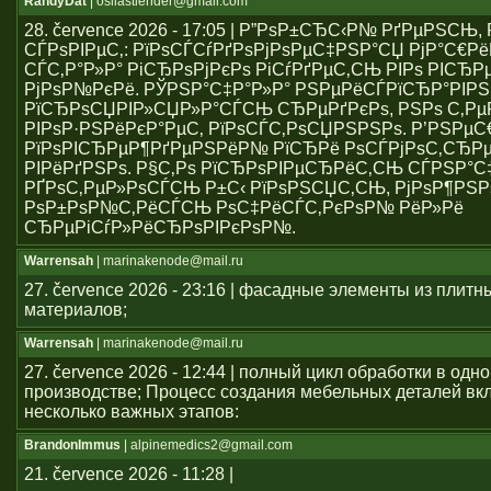
RandyDat
| osliastiender@gmail.com
28. července 2026 - 17:05 | Р”РѕР±СЂС‹Р№ РґРµРЅСЊ
СЃРѕРІРµС‚: РїРѕСЃСѓРґРѕРјРѕРµС‡РЅР°СЏ РјР°С€Р
СЃС‚Р°Р»Р° РіСЂРѕРјРєРѕ РіСѓРґРµС‚СЊ РІРѕ РІСЂР
РјРѕР№РєРё. РЎРЅР°С‡Р°Р»Р° РЅРµРёСЃРїСЂР°РІР
РїСЂРѕСЏРІР»СЏР»Р°СЃСЊ СЂРµРґРєРѕ, РЅРѕ С‚Р
РІРѕР·РЅРёРєР°РµС‚ РїРѕСЃС‚РѕСЏРЅРЅРѕ. Р’РЅРµ
РїРѕРІСЂРµР¶РґРµРЅРёР№ РїСЂРё РѕСЃРјРѕС‚СЂРµ
РІРёРґРЅРѕ. Р§С‚Рѕ РїСЂРѕРІРµСЂРёС‚СЊ СЃРЅР°С
РҐРѕС‚РµР»РѕСЃСЊ Р±С‹ РїРѕРЅСЏС‚СЊ, РјРѕР¶РЅР
РѕР±РѕР№С‚РёСЃСЊ РѕС‡РёСЃС‚РєРѕР№ РёР»Рё
СЂРµРіСѓР»РёСЂРѕРІРєРѕР№.
Warrensah
| marinakenode@mail.ru
27. července 2026 - 23:16 | фасадные элементы из плитн
материалов;
Warrensah
| marinakenode@mail.ru
27. července 2026 - 12:44 | полный цикл обработки в одн
производстве; Процесс создания мебельных деталей вкл
несколько важных этапов:
BrandonImmus
| alpinemedics2@gmail.com
21. července 2026 - 11:28 |