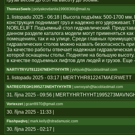
ThomasSwels
| polyakovdanila19908366@mail.ru
1. listopadu 2025 - 06:18 | Высота подъёма: 500-1700 мм
конструкция поднимает груз и надежно его удерживает. 
NOBLELIFT Подъемный стол гидравлический. Представ
данном разделе каталога модели могут применяться как
помещениях, так и на улице. Среди главных преимущес
гидравлических столов можно назвать безопасность при
За качество работы отвечает надежная гидравлическая 
которой оснащены столы. Поднятие на большую высоту.
в качестве подъемных лифтов для людей и грузов. Еще 
NARTYTRYUT812247NEHTYHYHTR
| yvlrjuxk@tacoblastmail.com
1. listopadu 2025 - 03:17 | MERTYHR812247MAERWETT
NATREGTEGH1995273NEHTYHYHTR
| uwrxxyah@tacoblastmail.com
31. října 2025 - 09:56 | MERTYHRTHYHT1995273MAVN
Vortexzet
| gcarr8970@gmail.com
30. října 2025 - 11:33 |
Flashpaqlvq
| mark.kelly@stradamusic.com
30. října 2025 - 02:17 |