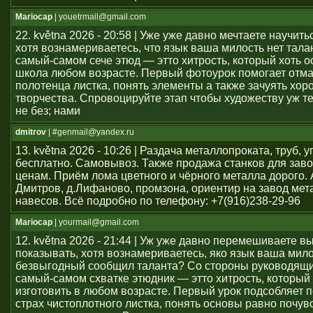
Mariocap
| youеtrmail@gmail.com
22. května 2026 - 20:58 | Уже уже давно мечтаете научить
хотя вознамериваетесь, что язык ваша милость нет тал
самый-самом сече этюд — этто хитрость, который хоть о
школа любом возрасте. Первый фотоурок помогает отма
полотенца листка, понять элементы а также зачуять хор
творчества. Спровоцируйте этап чтобы художеству уж т
не без; нами
dmitrov
| #genmail@yandex.ru
13. května 2026 - 10:26 | Раздача металлопроката, труб, у
бесплатно. Самовывоз. Также продажа станков для заво
ценам. Приём лома цветного и чёрного металла дорого. 
Дмитров, д.Лифаново, промзона, ориентир на завод мет
навесов. Всё подробно по телефону: +7(916)238-29-96
Mariocap
| yourmail@gmail.com
12. května 2026 - 21:44 | Уж уже давно перемешиваете в
показывать, хотя вознамериваетесь, яко язык ваша мило
безвыгодный сообщил таланта? Со стороны руководящи
самый-самом схватке этюдник — этто хитрость, который 
изготовить в любом возрасте. Первый урок подсобляет 
страх чистоплотного листка, понять основы равно почув