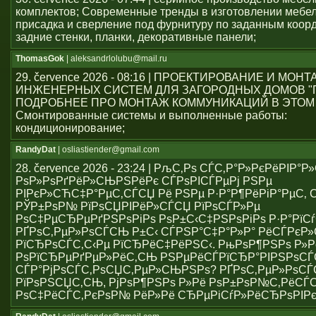
комплектов; Современные тренды в изготовлении мебе
присадка и сверление под фурнитуру по заданным коор
задние стенки, планки, декоративные панели;
ThomasGok
| aleksandrlolubu@mail.ru
29. července 2026 - 08:16 | ПРОЕКТИРОВАНИЕ И МОН
ИНЖЕНЕРНЫХ СИСТЕМ ДЛЯ ЗАГОРОДНЫХ ДОМОВ "
ПОДРОБНЕЕ ПРО МОНТАЖ КОММУНИКАЦИЙ В ЭТОМ
Смонтированные системы и выполненные работы:
кондиционирование;
RandyDat
| osliastiender@gmail.com
28. července 2026 - 23:24 | РљС‚Рѕ СЃС‚Р°Р»РєРёРІР°
РѕР»РѕРґРёР»СЊРЅРёРє СЃРѕРІСЃРµРј РЅРµ
РІРєР»СЋС‡Р°РµС‚СЃСЏ Рё РЅРµ Р·Р°Р¶РёРіР°РµС‚ С
РЎР±РѕР№ РїРѕСЏРІРёР»СЃСЏ РїРѕСЃР»Рµ
РѕС‡РµСЂРµРґРЅРѕРіРѕ РѕР±С‹С‡РЅРѕРіРѕ Р·Р°РїСѓ
РҐРѕС‚РµР»РѕСЃСЊ Р±С‹ СЃРЅР°С‡Р°Р»Р° РёСЃРє
РїСЂРѕСЃС‚С‹Рµ РїСЂРёС‡РёРЅС‹. РњРѕР¶РЅРѕ Р»Р
РѕРїСЂРµРґРµР»РёС‚СЊ РЅРµРёСЃРїСЂР°РІРЅРѕС
СЃР°РјРѕСЃС‚РѕСЏС‚РµР»СЊРЅРѕ? РҐРѕС‚РµР»РѕСЃ
РїРѕРЅСЏС‚СЊ, РјРѕР¶РЅРѕ Р»Рё РѕР±РѕР№С‚РёСЃ
РѕС‡РёСЃС‚РєРѕР№ РёР»Рё СЂРµРіСѓР»РёСЂРѕРІР