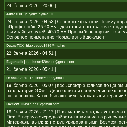
24. června 2026 - 20:06 |
JamesCiz
| yulyalitajo@mail.ru
24. června 2026 - 04:53 | Основные фракции Почему обр
«Профстрой»: 25-60 мм - для строительства железнодо
трамвайных путей; 40-70 мм При выборе партии стоит у
Основное применение Нормативный документ
DuaneTOX
| higbiosepo1986@mail.ru
22. června 2026 - 04:51 |
Eugenesib
| dutchman420shop@gmail.com
21. června 2026 - 05:41 |
Denniseveds
| kristinakehado@mail.ru
19. června 2026 - 05:07 | весь спектр анализов по ценам 
лаборатории ЭФиС; Диагностика и проведение лечебно
позвоночника Какие бывают виды мануальной терапии?
HAxiow
| urevi.c.7.50.@gmail.com
18. června 2026 - 21:12 | Просматривал то, как устроен
Firm. В первую очередь обратил внимание на рыночные
Материалы выглядят структурированными. Возможност