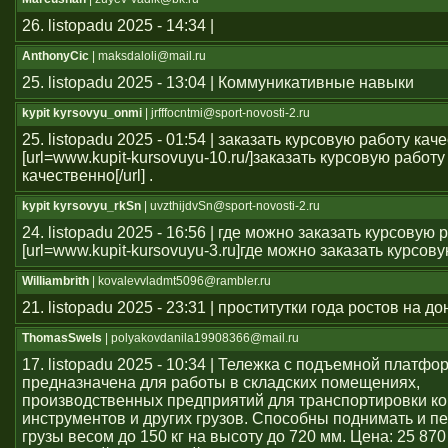
26. listopadu 2025 - 14:34 |
AnthonyCic
| maksdaloli@mail.ru
25. listopadu 2025 - 13:04 | Коммуникативные навыки
kypit kyrsovyu_onmi
| jrfffocntmi@sport-novosti-2.ru
25. listopadu 2025 - 01:54 | заказать курсовую работу кач
[url=www.kupit-kursovuyu-10.ru/]заказать курсовую работу
качественно[/url] .
kypit kyrsovyu_rkSn
| uvzthijdvSn@sport-novosti-2.ru
24. listopadu 2025 - 16:56 | где можно заказать курсовую 
[url=www.kupit-kursovuyu-3.ru]где можно заказать курсовую 
Williambrith
| kovalevvladmt5096@rambler.ru
21. listopadu 2025 - 23:31 | проститутки года ростов на до
ThomasSwels
| polyakovdanila19908366@mail.ru
17. listopadu 2025 - 10:34 | Тележка с подъемной платфо
предназначена для работы в складских помещениях,
производственных предприятий для транспортировки ко
инструментов и других грузов. Способны поднимать и 
грузы весом до 150 кг на высоту до 720 мм. Цена: 25 870