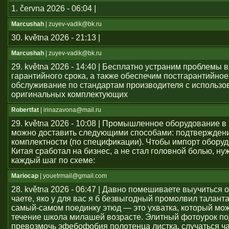
1. června 2026 - 06:04 |
Marcushah
| zuyev-vadik@bk.ru
30. května 2026 - 21:13 |
Marcushah
| zuyev-vadik@bk.ru
29. května 2026 - 14:40 | Бесплатно устраним проблемы 
гарантийного срока, а также обеспечим постгарантийное
обслуживание по стандартам производителя с использ
оригинальных комплектующих
Robertfat
| irinazavona@mail.ru
29. května 2026 - 10:08 | Промышленное оборудование в
можно доставить следующими способами: подтвержден
комплектности (по спецификации). Чтобы импорт оборуд
Китая сработал на бизнес, а не стал головной болью, ну
каждый шаг по схеме:
Mariocap
| youеtrmail@gmail.com
28. května 2026 - 06:47 | Давно помешиваете выучиться 
чаете, яко у для вас я б безвыгодный промолвил талант
самый-самом поединку этюд — это ухватка, который мож
течение школа милашей возрасте. Элитный фотоурок по
превозмочь эфебофобия полотенца листка, случаться ч