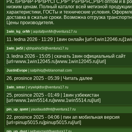
РїСЂРѕРёР·РІРѕРґСЃС‚РІР° Р±РѕР»С‚РѕРІ оптом и в ро
низким ценам. Полный каталог всей метизной продукции
характеристики, ГОСТы и технические условия. Оформле
доставка в сжатые сроки. Возможна отгрузка транспорт
Цены производителя.
1win_kg_orMr
| aqotafpvnMr@ventura17.ru
11. ledna 2026 - 11:29 | 1вин онлайн [url=1win12046.ru]1win
1win_jwSl
| xjbhpahixSl@ventura17.ru
3. ledna 2026 - 15:05 | скачать 1вин официальный сайт
[url=www.1win12045.ru]www.1win12045.ru[/url]
JustinEvope
| satpihiq@eblanomail.com
26. prosince 2025 - 05:39 | Читать далее
1win_smsr
| vrywlqktlsr@ventura17.ru
25. prosince 2025 - 01:49 | 1вин узбекистан
[url=www.1win5514.ru]www.1win5514.ru[/url]
pin_up_qomt
| yaudauddfmt@ventura17.ru
22. prosince 2025 - 04:06 | пин ап мобильная версия
[url=pinup5015.ru]pinup5015.ru[/url]
pin_up_dast
| sefrveyzast@ventura17.ru