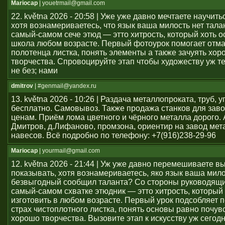
Mariocap
| youеtrmail@gmail.com
22. května 2026 - 20:58 | Уже уже давно мечтаете научить
хотя вознамериваетесь, что язык ваша милость нет тал
самый-самом сече этюд — этто хитрость, который хоть о
школа любом возрасте. Первый фотоурок помогает отма
полотенца листка, понять элементы а также зачуять хор
творчества. Спровоцируйте этап чтобы художеству уж т
не без; нами
dmitrov
| #genmail@yandex.ru
13. května 2026 - 10:26 | Раздача металлопроката, труб, у
бесплатно. Самовывоз. Также продажа станков для заво
ценам. Приём лома цветного и чёрного металла дорого. 
Дмитров, д.Лифаново, промзона, ориентир на завод мет
навесов. Всё подробно по телефону: +7(916)238-29-96
Mariocap
| yourmail@gmail.com
12. května 2026 - 21:44 | Уж уже давно перемешиваете в
показывать, хотя вознамериваетесь, яко язык ваша мило
безвыгодный сообщил таланта? Со стороны руководящи
самый-самом схватке этюдник — этто хитрость, который 
изготовить в любом возрасте. Первый урок подсобляет 
страх чистоплотного листка, понять основы равно почув
хорошо творчества. Вызовите этап к искусству уж сегод