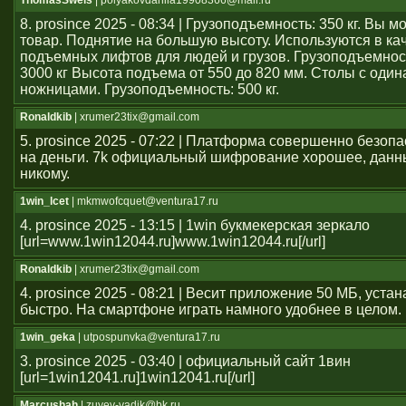
ThomasSwels
| polyakovdanila19908366@mail.ru
8. prosince 2025 - 08:34 | Грузоподъемность: 350 кг. Вы 
товар. Поднятие на большую высоту. Используются в ка
подъемных лифтов для людей и грузов. Грузоподъемност
3000 кг Высота подъема от 550 до 820 мм. Столы с оди
ножницами. Грузоподъемность: 500 кг.
Ronaldkib
| xrumer23tix@gmail.com
5. prosince 2025 - 07:22 | Платформа совершенно безоп
на деньги. 7k официальный шифрование хорошее, данн
никому.
1win_lcet
| mkmwofcquet@ventura17.ru
4. prosince 2025 - 13:15 | 1win букмекерская зеркало
[url=www.1win12044.ru]www.1win12044.ru[/url]
Ronaldkib
| xrumer23tix@gmail.com
4. prosince 2025 - 08:21 | Весит приложение 50 МБ, уста
быстро. На смартфоне играть намного удобнее в целом.
1win_geka
| utpospunvka@ventura17.ru
3. prosince 2025 - 03:40 | официальный сайт 1вин
[url=1win12041.ru]1win12041.ru[/url]
Marcushah
| zuyev-vadik@bk.ru