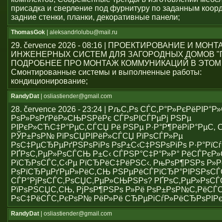
присадка и сверление под фурнитуру по заданным коор
задние стенки, планки, декоративные панели;
ThomasGok
| aleksandrlolubu@mail.ru
29. července 2026 - 08:16 | ПРОЕКТИРОВАНИЕ И МОН
ИНЖЕНЕРНЫХ СИСТЕМ ДЛЯ ЗАГОРОДНЫХ ДОМОВ "
ПОДРОБНЕЕ ПРО МОНТАЖ КОММУНИКАЦИЙ В ЭТОМ
Смонтированные системы и выполненные работы:
кондиционирование;
RandyDat
| osliastiender@gmail.com
28. července 2026 - 23:24 | РљС‚Рѕ СЃС‚Р°Р»РєРёРІР°
РѕР»РѕРґРёР»СЊРЅРёРє СЃРѕРІСЃРµРј РЅРµ
РІРєР»СЋС‡Р°РµС‚СЃСЏ Рё РЅРµ Р·Р°Р¶РёРіР°РµС‚ С
РЎР±РѕР№ РїРѕСЏРІРёР»СЃСЏ РїРѕСЃР»Рµ
РѕС‡РµСЂРµРґРЅРѕРіРѕ РѕР±С‹С‡РЅРѕРіРѕ Р·Р°РїСѓ
РҐРѕС‚РµР»РѕСЃСЊ Р±С‹ СЃРЅР°С‡Р°Р»Р° РёСЃРє
РїСЂРѕСЃС‚С‹Рµ РїСЂРёС‡РёРЅС‹. РњРѕР¶РЅРѕ Р»Р
РѕРїСЂРµРґРµР»РёС‚СЊ РЅРµРёСЃРїСЂР°РІРЅРѕС
СЃР°РјРѕСЃС‚РѕСЏС‚РµР»СЊРЅРѕ? РҐРѕС‚РµР»РѕСЃ
РїРѕРЅСЏС‚СЊ, РјРѕР¶РЅРѕ Р»Рё РѕР±РѕР№С‚РёСЃ
РѕС‡РёСЃС‚РєРѕР№ РёР»Рё СЂРµРіСѓР»РёСЂРѕРІР
RandyDat
| osliastiender@gmail.com