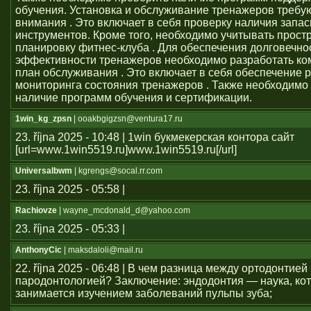
обучения. Установка и обслуживание тренажеров требу
внимания . Это включает в себя проверку наличия запас
инструментов. Кроме того, необходимо учитывать прост
планировку фитнес-клуба . Для обеспечения долговечно
эффективности тренажеров необходимо разработать к
план обслуживания . Это включает в себя обеспечение 
мониторинга состояния тренажеров . Также необходимо
наличие программ обучения и сертификации.
1win_kg_zpsn
| ooakbgigzsn@ventura17.ru
23. října 2025 - 10:48 | 1win букмекерская контора сайт
[url=www.1win5519.ru]www.1win5519.ru[/url]
Universalbwm
| kgrengs@socal.rr.com
23. října 2025 - 05:58 |
Rachiovze
| wayne_mcdonald_d@yahoo.com
23. října 2025 - 05:33 |
AnthonyCic
| maksdaloli@mail.ru
22. října 2025 - 06:48 | В чем разница между ортодонтией
пародонтологией? Заключение: эндодонтия — наука, ко
занимается изучением заболеваний пульпы зуба;