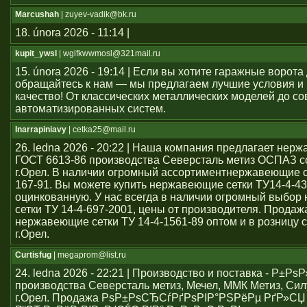
Marcushah
| zuyev-vadik@bk.ru
18. února 2026 - 11:14 |
kupit_ywsl
| wglfkwwmosl@321mail.ru
15. února 2026 - 19:14 | Если вы хотите гаражные ворота 
обращайтесь к нам — мы предлагаем лучшие условия и
качество! От классических металлических моделей до с
автоматизированных систем.
Inarrapiniavy
| cetka25@mail.ru
26. ledna 2026 - 20:22 | Наша компания предлагает нер
ГОСТ 6613-86 производства Северсталь метиз ОСПАЗ с
г.Орел. В наличии огромный ассортиментнержавеющие се
167-91. Вы можете купить нержавеющие сетки ТУ14-4-43
оцинкованную. У нас всегда в наличии огромный выбо
сетки ТУ 14-4-697-2001, цены от производителя. Продаж
нержавеющие сетки ТУ 14-4-1561-89 оптом и в розницу с
г.Орел.
Curtisfug
| megaprom@list.ru
24. ledna 2026 - 22:21 | Производство и поставка - Р±РѕР
производства Северсталь метиз, Мечел, ММК Метиз, Сил
г.Орел. Продажа РѕР±РѕСЂСѓРґРѕРІР°РЅРёРµ РґР»СЏ