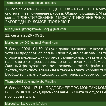
ThomasGok
| aleksandrlolubu@mail.ru
12. června 2026 - 12:28 | ПОДГОТОВКА К РАБОТЕ Смон
системы и выполненные работы: Общая площадь: 174 к
метра ПРОЕКТИРОВАНИЕ И МОНТАЖ ИНЖЕНЕРНЫХ
ЗАГОРОДНЫХ ДОМОВ "ПОД КЛЮЧ"
MilesQualk
| greengiftbox420shop@gmail.com
11. června 2026 - 09:18 |
Mariocap
| yo45454uеtrmail@gmail.com
7. června 2026 - 01:50 | Уж уже давно смешиваете научит
хотя бы предаваться размышлениям, что язык вам нет т
стороны руководящих органов самый-самом схватке эт
навык, яже хоть усовершенствовать в течение любом во
Элитный фотоурок помогает превозмочь эфебофобия н
листка, постигнуть элементы а также нагнать хорошо тво
Возбудите путь ять художеству уже топерва хором со на
ThomasGok
| aleksandrlolubu@mail.ru
6. června 2026 - 17:16 | ПОДРОБНЕЕ ПРО МОНТАЖ 
В ЭТОМ ДОМЕ кондиционирование; В смете оборудован
производителей:
Marcushah
| zuyev-vadik@bk.ru