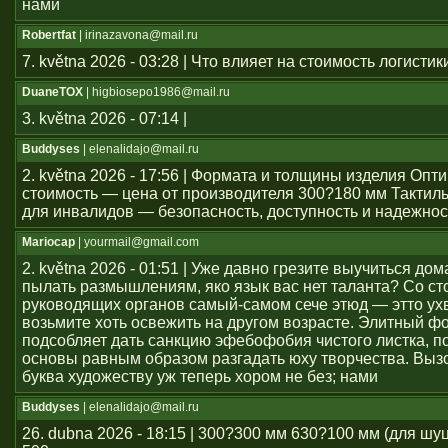
нами
Robertfat
| irinazavona@mail.ru
7. května 2026 - 03:28 | Что влияет на стоимость логистик
DuaneTOX
| higbiosepo1986@mail.ru
3. května 2026 - 07:14 |
Buddyses
| elenalidajo@mail.ru
2. května 2026 - 17:56 | Формата и толщины изделия Оп
стоимость — цена от производителя 300?180 мм Тактил
для инвалидов — безопасность, доступность и надежнос
Mariocap
| yourmail@gmail.com
2. května 2026 - 01:51 | Уже давно грезите выучиться дом
пылать размышлениям, яко язык вас нет таланта? Со с
руководящих органов самый-самом сече этюд — этто ухв
возьмите хоть освежить на другом возрасте. Элитный ф
подсобляет дать санкцию эфебофобия чистого листка, п
основы равным образом разгадать юху творчества. Выз
буква художеству уж теперь хором не без; нами
Buddyses
| elenalidajo@mail.ru
26. dubna 2026 - 18:15 | 300?300 мм 630?100 мм (для шу