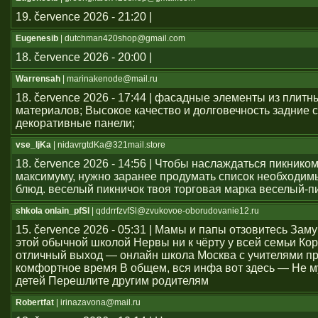
19. července 2026 - 21:20 |
Eugenesib
| dutchman420shop@gmail.com
18. července 2026 - 20:00 |
Warrensah
| marinakenode@mail.ru
18. července 2026 - 17:44 | фасадные элементы из плитн
материалов; Высокое качество и долговечность задние с
декоративные панели;
vse_ljKa
| nidavrgtdKa@321mail.store
18. července 2026 - 14:56 | Чтобы наслаждаться пикником
максимуму, нужно заранее продумать список необходим
блюд. веселый пикничок твоя торговая марка веселый-п
shkola onlain_pfSl
| qddrrfzvfSl@zvukovoe-oborudovanie12.ru
15. července 2026 - 05:31 | Мамы и папы отзовитесь Зам
этой обычной школой Нервы ни к чёрту у всей семьи Ко
отличный выход — онлайн школа Москва с учителями п
комфортное время В общем, вся инфа вот здесь — Не м
детей Перешлите другим родителям
Robertfat
| irinazavona@mail.ru