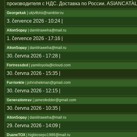
производителя с НДС. Доставка по России. ASIANCATA
Georgekak
| ukjvtfolsi@rambler.ru
3. července 2026 - 10:24 |
AltonSopay
| daniilraweha@mail.ru
1. července 2026 - 17:16 |
AltonSopay
| daniilraweha@mail.ru
30. června 2026 - 17:28 |
Fortressdxd
| yamiloyola@icloud.com
30. června 2026 - 15:35 |
Furrionkle
| johnshekman@gmail.com
30. června 2026 - 12:15 |
Generationrav
| jamesfedder@gmail.com
30. června 2026 - 10:35 |
AltonSopay
| daniilraweha@mail.ru
29. června 2026 - 14:09 |
DuaneTOX
| higbiosepo1986@mail.ru