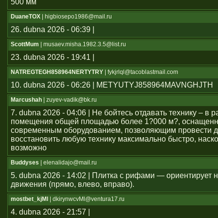
500 мм
DuaneTOX
| higbiosepo1986@mail.ru
26. dubna 2026 - 06:39 |
ScottMum
| musaev.misha.1982.3.5@list.ru
23. dubna 2026 - 19:41 |
NATREGTEGH858964NERTYTRY
| fykjrlql@tacoblastmail.com
10. dubna 2026 - 06:26 | METYUTYJ858964MAVNGHJTH
Marcushah
| zuyev-vadik@bk.ru
7. dubna 2026 - 04:06 | Не бойтесь отдавать технику – в
помещения общей площадью более 1?000 м?, оснащен
современным оборудованием, позволяющим провести д
восстановить любую технику максимально быстро, наско
возможно
Buddyses
| elenalidajo@mail.ru
5. dubna 2026 - 14:02 | Плитка с рифами — ориентирует
движения (прямо, влево, вправо).
mostbet_kjMl
| dkirynwcvMl@ventura17.ru
4. dubna 2026 - 21:57 |