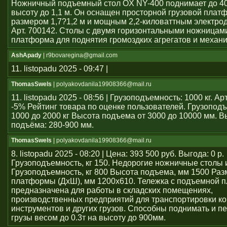
Ножничный подъемный стол OX NY-400 поднимает до 40
высоту до 1,1 м. Он оснащен просторной грузовой плат
размером 1,7?1,2 м и мощным 2,2-киловаттным электро
Арт. 700142. Столы с двумя горизонтальными ножницам
платформа для поднятия громоздких агрегатов и механ
AshApady
| r9bovaregina@gmail.com
11. listopadu 2025 - 09:47 |
ThomasSwels
| polyakovdanila19908366@mail.ru
11. listopadu 2025 - 08:56 | Грузоподъемность: 1000 кг. А
-5% Рейтинг товара по оценке пользователей. Грузопод
1000 до 2000 кг Высота подъема от 3000 до 10000 мм. В
подъёма: 280-900 мм.
ThomasSwels
| polyakovdanila19908366@mail.ru
8. listopadu 2025 - 08:20 | Цена: 393 500 руб. Выгода: 0 р.
Грузоподъемность, кг 150. Недорогие ножничные столы 
Грузоподъемность, кг 800 Высота подъема, мм 1500 Раз
платформы (ДхШ), мм 1200x610. Тележка с подъемной 
предназначена для работы в складских помещениях,
производственных предприятий для транспортировки ко
инструментов и других грузов. Способны поднимать и 
грузы весом до 0.3т на высоту до 900мм.