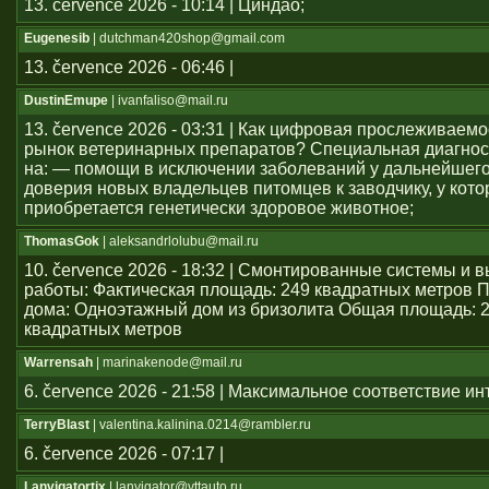
13. července 2026 - 10:14 | Циндао;
Eugenesib
| dutchman420shop@gmail.com
13. července 2026 - 06:46 |
DustinEmupe
| ivanfaliso@mail.ru
13. července 2026 - 03:31 | Как цифровая прослеживаем
рынок ветеринарных препаратов? Специальная диагнос
на: — помощи в исключении заболеваний у дальнейшего
доверия новых владельцев питомцев к заводчику, у кото
приобретается генетически здоровое животное;
ThomasGok
| aleksandrlolubu@mail.ru
10. července 2026 - 18:32 | Смонтированные системы и
работы: Фактическая площадь: 249 квадратных метров 
дома: Одноэтажный дом из бризолита Общая площадь: 
квадратных метров
Warrensah
| marinakenode@mail.ru
6. července 2026 - 21:58 | Максимальное соответствие и
TerryBlast
| valentina.kalinina.0214@rambler.ru
6. července 2026 - 07:17 |
Lanvigatortix
| lanvigator@vttauto.ru