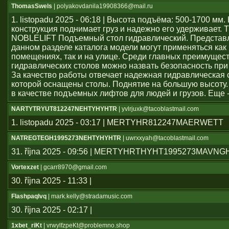
ThomasSwels
| polyakovdanila19908366@mail.ru
1. listopadu 2025 - 06:18 | Высота подъёма: 500-1700 мм
конструкция поднимает груз и надежно его удерживает. 
NOBLELIFT Подъемный стол гидравлический. Представ
данном разделе каталога модели могут применяться как
помещениях, так и на улице. Среди главных преимущес
гидравлических столов можно назвать безопасность при
За качество работы отвечает надежная гидравлическая 
которой оснащены столы. Поднятие на большую высоту.
в качестве подъемных лифтов для людей и грузов. Еще 
NARTYTRYUT812247NEHTYHYHTR
| yvlrjuxk@tacoblastmail.com
1. listopadu 2025 - 03:17 | MERTYHR812247MAERWETT
NATREGTEGH1995273NEHTYHYHTR
| uwrxxyah@tacoblastmail.com
31. října 2025 - 09:56 | MERTYHRTHYHT1995273MAVN
Vortexzet
| gcarr8970@gmail.com
30. října 2025 - 11:33 |
Flashpaqlvq
| mark.kelly@stradamusic.com
30. října 2025 - 02:17 |
1xbet_riKt
| vrwylfzpeKt@problemno.shop