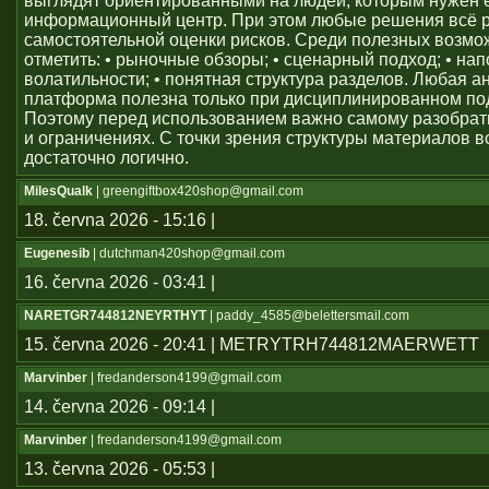
выглядят ориентированными на людей, которым нужен
информационный центр. При этом любые решения всё 
самостоятельной оценки рисков. Среди полезных возм
отметить: • рыночные обзоры; • сценарный подход; • на
волатильности; • понятная структура разделов. Любая а
платформа полезна только при дисциплинированном по
Поэтому перед использованием важно самому разобрат
и ограничениях. С точки зрения структуры материалов в
достаточно логично.
MilesQualk
| greengiftbox420shop@gmail.com
18. června 2026 - 15:16 |
Eugenesib
| dutchman420shop@gmail.com
16. června 2026 - 03:41 |
NARETGR744812NEYRTHYT
| paddy_4585@belettersmail.com
15. června 2026 - 20:41 | METRYTRH744812MAERWETT
Marvinber
| fredanderson4199@gmail.com
14. června 2026 - 09:14 |
Marvinber
| fredanderson4199@gmail.com
13. června 2026 - 05:53 |