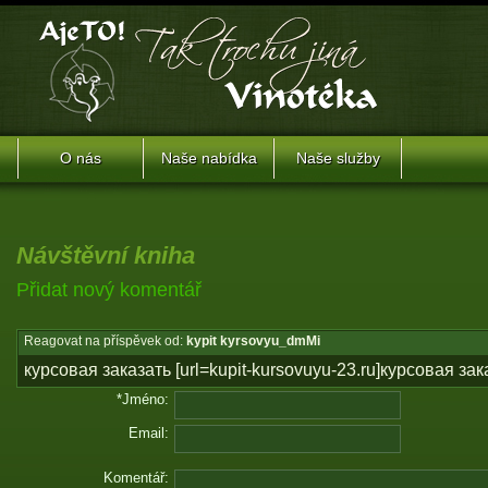
O nás
Naše nabídka
Naše služby
Návštěvní kniha
Přidat nový komentář
Reagovat na příspěvek od:
kypit kyrsovyu_dmMi
курсовая заказать [url=kupit-kursovuyu-23.ru]курсовая заказ
*Jméno:
Email:
Komentář: