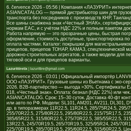
6. července 2026 - 05:56 | Компания «ЛАЗУРИТ» интерне
ASIANCATALOG — прямой дистрибьютор шин для грузо
транспорта без посредников с производств КНР, Таиланд
Все шины снабжена знак «Честный ЗНАК», сертифицир
нормам ЕАС, и с учётом НДС 22% и полным пакетом док
Работа напрямую — это прозрачные цены, быстрая погр
оформление, стоимость доступные, транспортировка по 
оплата частями. Каталог: покрышки для магистральников
прицепов, прицепов ТОНАР, КАМАЗ, спецтехнической м
дорожно-строительных агрегатов, а также модели для пе
тяговой оси и для прицепов варианты.
Lazurittiretix
| lazurittire@gmail.com
6. července 2026 - 03:01 | Официальный импортёр LAN
ООО «ЛАЗУРИТ». Грузовые шины из Вьетнама с эко-се
2026. B2B-партнёрство — выгода >30%. Сертификаты 
018, «Честный знак». Оплата: безнал (НДС 22%) или чек
ASIANCATALOG. Срок: 15–30 суток. Доставка 40-фт кон
или авто по РФ. Модели: SL101, AM201, AV211, DL301, 
др. в типоразмерах 11R22.5, 11R24.5, 285/75R24.5, 295/7
255/70R22.5, 275/80R22.5, 295/80R22.5, 215/75R17.5, 23
385/65R22.5, 315/80R22.5, 275/70R22.5, 385/55R22.5, 31
13R22.5, 245/70R19.5, 265/70R19.5, 325/95R24, 245/70R1
225/70R19.5, 285/70R19.5, 295/60R22.5, 315/60R22.5. Ц