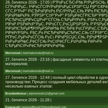
28. července 2026 - 17:05 | Р”РѕР±СЂС‹Р№ РґРµРЅСЊ
СЃРѕРІРµС‚: РїРѕСЃСѓРґРѕРјРѕРµС‡РЅР°СЏ РјР°С€Р
СЃС‚Р°Р»Р° РіСЂРѕРјРєРѕ РіСѓРґРµС‚СЊ РІРѕ РІСЂР
РјРѕР№РєРё. РЎРЅР°С‡Р°Р»Р° РЅРµРёСЃРїСЂР°РІР
РїСЂРѕСЏРІР»СЏР»Р°СЃСЊ СЂРµРґРєРѕ, РЅРѕ С‚Р
РІРѕР·РЅРёРєР°РµС‚ РїРѕСЃС‚РѕСЏРЅРЅРѕ. Р’РЅРµ
РїРѕРІСЂРµР¶РґРµРЅРёР№ РїСЂРё РѕСЃРјРѕС‚СЂРµ
РІРёРґРЅРѕ. Р§С‚Рѕ РїСЂРѕРІРµСЂРёС‚СЊ СЃРЅР°С
РҐРѕС‚РµР»РѕСЃСЊ Р±С‹ РїРѕРЅСЏС‚СЊ, РјРѕР¶РЅР
РѕР±РѕР№С‚РёСЃСЊ РѕС‡РёСЃС‚РєРѕР№ РёР»Рё
СЂРµРіСѓР»РёСЂРѕРІРєРѕР№.
Warrensah
| marinakenode@mail.ru
27. července 2026 - 23:16 | фасадные элементы из плитн
материалов;
Warrensah
| marinakenode@mail.ru
27. července 2026 - 12:44 | полный цикл обработки в одн
производстве; Процесс создания мебельных деталей вкл
несколько важных этапов:
BrandonImmus
| alpinemedics2@gmail.com
21. července 2026 - 11:28 |
Eugenesib
| greengiftbox420shop@gmail.com