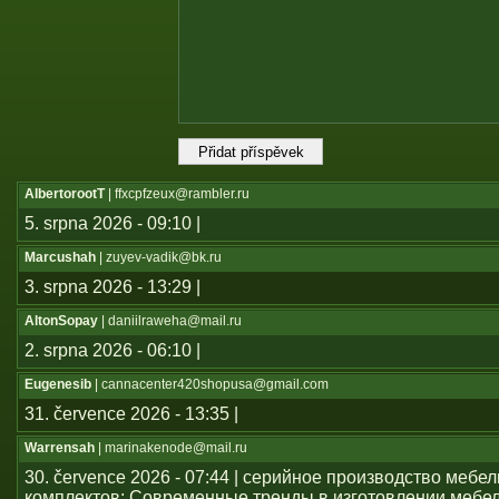
AlbertorootT
| ffxcpfzeux@rambler.ru
5. srpna 2026 - 09:10 |
Marcushah
| zuyev-vadik@bk.ru
3. srpna 2026 - 13:29 |
AltonSopay
| daniilraweha@mail.ru
2. srpna 2026 - 06:10 |
Eugenesib
| cannacenter420shopusa@gmail.com
31. července 2026 - 13:35 |
Warrensah
| marinakenode@mail.ru
30. července 2026 - 07:44 | серийное производство мебе
комплектов; Современные тренды в изготовлении мебе