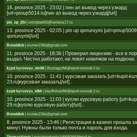
16. prosince 2025 - 23:02 | пин ап вывод через узкард
[url=pinup5014.ru]пин ап вывод через узкард[/url]
pin_up_jlSi
| ummjtqetlSi@ventura17.ru
13. prosince 2025 - 02:05 | pin up qonuniymi [url=pinup5009
qonuniymi[/url]
Ronaldkib
| xrumer23tix@gmail.com
11. prosince 2025 - 18:36 | Проверил лицензию - все в п
выдал. Честно работают, не ловят новичков на подвохи.
kypit kyrsovyu_dmMi
| lhczragzzMi@sport-novosti-2.ru
10. prosince 2025 - 11:41 | курсовая заказать [url=kupit-ku
23.ru]курсовая заказать[/url] .
kypit kyrsovyu_ldMr
| bqufhdvqzMr@sport-novosti-2.ru
10. prosince 2025 - 11:03 | куплю курсовую работу [url=kup
29.ru]куплю курсовую работу[/url] .
Ronaldkib
| xrumer23tix@gmail.com
8. prosince 2025 - 13:46 | Регистрация в казино прошла 
минут. Нужны были только почта и пароль для входа.