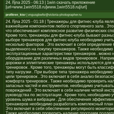
24. října 2025 - 06:13 | 1win скачать приложение
[url=www.1win5518.ru]www.1win5518.ru[/url]
profitren_ktsr
| vngusgbwfsr@victoria-photographer.ru
24. října 2025 - 01:18 | Тренажеры для фитнес-клуба явл
важнейшим компонентом любого спортивного зала . Это 
что обеспечивают комплексное развитие физических сп
Кроме того, тренажеры для фитнес-клуба бывают разных
выборе тренажеров для фитнес-клуба необходимо учит
несколько факторов . Это включает в себя определение
выделенного на покупку тренажеров. Также необходимо
эксплуатационные характеристики тренажеров . можно 
оборудование для различных видов тренировок . Напри
дорожки и эллиптические тренажеры используются для 
тренировок . Кроме того, тренажеры могут быть класси
типу нагрузки . При выборе типа тренажера необходимо
цели тренировок . Это включает в себя анализ безопасно
комфорта тренировок . Также необходимо проверить на
запасных частей и инструментов. необходимо учитывать
повреждений . Это включает в себя наличие четкой инст
руководства по эксплуатации . Кроме того, необходимо 
уровень шума и вибрации . Для обеспечения эффективн
тренажеров необходимо разработать комплексный план 
Это включает в себя обеспечение регулярного монитори
Также необходимо проверить наличие программ поддер