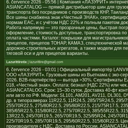
6. července 2026 - 05:56 | Компания «ЛАЗУРИТ» интерне
ASIANCATALOG — прямой дистрибьютор шин для грузо
транспорта без посредников с производств КНР, Таиланд
Все шины снабжена знак «Честный ЗНАК», сертифицир
нормам ЕАС, и с учётом НДС 22% и полным пакетом док
Работа напрямую — это прозрачные цены, быстрая погр
оформление, стоимость доступные, транспортировка по 
оплата частями. Каталог: покрышки для магистральников
прицепов, прицепов ТОНАР, КАМАЗ, спецтехнической м
дорожно-строительных агрегатов, а также модели для пе
тяговой оси и для прицепов варианты.
Lazurittiretix
| lazurittire@gmail.com
6. července 2026 - 03:01 | Официальный импортёр LAN
ООО «ЛАЗУРИТ». Грузовые шины из Вьетнама с эко-се
2026. B2B-партнёрство — выгода >30%. Сертификаты 
018, «Честный знак». Оплата: безнал (НДС 22%) или чек
ASIANCATALOG. Срок: 15–30 суток. Доставка 40-фт кон
или авто по РФ. Модели: SL101, AM201, AV211, DL301, 
др. в типоразмерах 11R22.5, 11R24.5, 285/75R24.5, 295/7
255/70R22.5, 275/80R22.5, 295/80R22.5, 215/75R17.5, 23
385/65R22.5, 315/80R22.5, 275/70R22.5, 385/55R22.5, 31
13R22.5, 245/70R19.5, 265/70R19.5, 325/95R24, 245/70R1
225/70R19.5, 285/70R19.5, 295/60R22.5, 315/60R22.5. Ц
производителя с НДС. Доставка по России. ASIANCATA