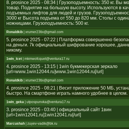
8. prosince 2025 - 08:34 | Грузоподъемность: 350 кг. Вы 
товар. Поднятие на большую высоту. Используются в ка
подъемных лифтов для людей и грузов. Грузоподъемност
3000 кг Высота подъема от 550 до 820 мм. Столы с оди
ножницами. Грузоподъемность: 500 кг.
Ronaldkib
| xrumer23tix@gmail.com
5. prosince 2025 - 07:22 | Платформа совершенно безоп
на деньги. 7k официальный шифрование хорошее, данн
никому.
1win_lcet
| mkmwofcquet@ventura17.ru
4. prosince 2025 - 13:15 | 1win букмекерская зеркало
[url=www.1win12044.ru]www.1win12044.ru[/url]
Ronaldkib
| xrumer23tix@gmail.com
4. prosince 2025 - 08:21 | Весит приложение 50 МБ, уста
быстро. На смартфоне играть намного удобнее в целом.
1win_geka
| utpospunvka@ventura17.ru
3. prosince 2025 - 03:40 | официальный сайт 1вин
[url=1win12041.ru]1win12041.ru[/url]
Marcushah
| zuyev-vadik@bk.ru