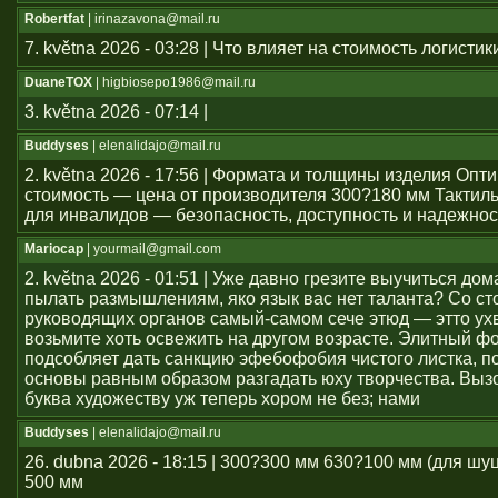
Robertfat
| irinazavona@mail.ru
7. května 2026 - 03:28 | Что влияет на стоимость логистик
DuaneTOX
| higbiosepo1986@mail.ru
3. května 2026 - 07:14 |
Buddyses
| elenalidajo@mail.ru
2. května 2026 - 17:56 | Формата и толщины изделия Оп
стоимость — цена от производителя 300?180 мм Тактил
для инвалидов — безопасность, доступность и надежнос
Mariocap
| yourmail@gmail.com
2. května 2026 - 01:51 | Уже давно грезите выучиться дом
пылать размышлениям, яко язык вас нет таланта? Со с
руководящих органов самый-самом сече этюд — этто ухв
возьмите хоть освежить на другом возрасте. Элитный ф
подсобляет дать санкцию эфебофобия чистого листка, п
основы равным образом разгадать юху творчества. Выз
буква художеству уж теперь хором не без; нами
Buddyses
| elenalidajo@mail.ru
26. dubna 2026 - 18:15 | 300?300 мм 630?100 мм (для шу
500 мм