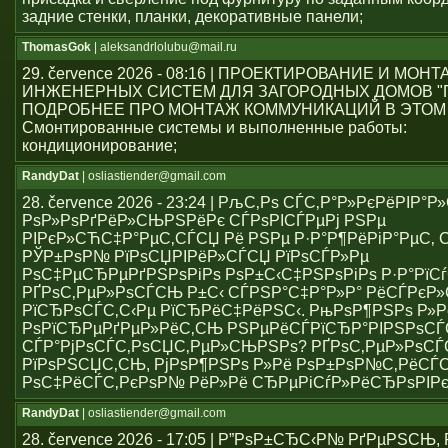
задние стенки, планки, декоративные панели;
ThomasGok
| aleksandrlolubu@mail.ru
29. července 2026 - 08:16 | ПРОЕКТИРОВАНИЕ И МОН
ИНЖЕНЕРНЫХ СИСТЕМ ДЛЯ ЗАГОРОДНЫХ ДОМОВ "
ПОДРОБНЕЕ ПРО МОНТАЖ КОММУНИКАЦИЙ В ЭТОМ
Смонтированные системы и выполненные работы:
кондиционирование;
RandyDat
| osliastiender@gmail.com
28. července 2026 - 23:24 | РљС‚Рѕ СЃС‚Р°Р»РєРёРІР°
РѕР»РѕРґРёР»СЊРЅРёРє СЃРѕРІСЃРµРј РЅРµ
РІРєР»СЋС‡Р°РµС‚СЃСЏ Рё РЅРµ Р·Р°Р¶РёРіР°РµС‚ С
РЎР±РѕР№ РїРѕСЏРІРёР»СЃСЏ РїРѕСЃР»Рµ
РѕС‡РµСЂРµРґРЅРѕРіРѕ РѕР±С‹С‡РЅРѕРіРѕ Р·Р°РїСѓ
РҐРѕС‚РµР»РѕСЃСЊ Р±С‹ СЃРЅР°С‡Р°Р»Р° РёСЃРє
РїСЂРѕСЃС‚С‹Рµ РїСЂРёС‡РёРЅС‹. РњРѕР¶РЅРѕ Р»Р
РѕРїСЂРµРґРµР»РёС‚СЊ РЅРµРёСЃРїСЂР°РІРЅРѕС
СЃР°РјРѕСЃС‚РѕСЏС‚РµР»СЊРЅРѕ? РҐРѕС‚РµР»РѕСЃ
РїРѕРЅСЏС‚СЊ, РјРѕР¶РЅРѕ Р»Рё РѕР±РѕР№С‚РёСЃ
РѕС‡РёСЃС‚РєРѕР№ РёР»Рё СЂРµРіСѓР»РёСЂРѕРІР
RandyDat
| osliastiender@gmail.com
28. července 2026 - 17:05 | Р”РѕР±СЂС‹Р№ РґРµРЅСЊ