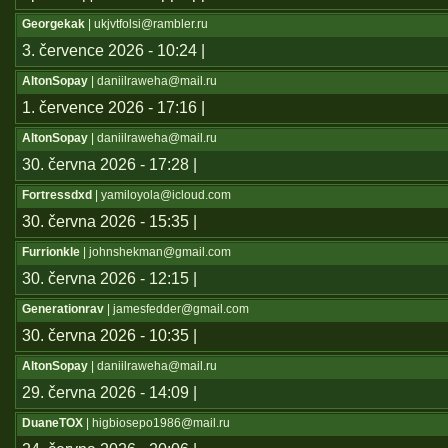
Georgekak
| ukjvtfolsi@rambler.ru
3. července 2026 - 10:24 |
AltonSopay
| daniilraweha@mail.ru
1. července 2026 - 17:16 |
AltonSopay
| daniilraweha@mail.ru
30. června 2026 - 17:28 |
Fortressdxd
| yamiloyola@icloud.com
30. června 2026 - 15:35 |
Furrionkle
| johnshekman@gmail.com
30. června 2026 - 12:15 |
Generationrav
| jamesfedder@gmail.com
30. června 2026 - 10:35 |
AltonSopay
| daniilraweha@mail.ru
29. června 2026 - 14:09 |
DuaneTOX
| higbiosepo1986@mail.ru