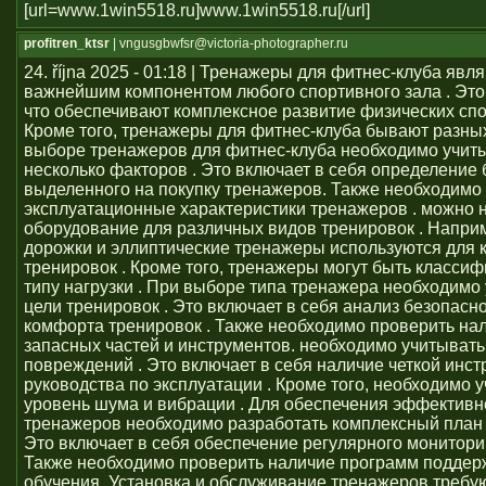
[url=www.1win5518.ru]www.1win5518.ru[/url]
profitren_ktsr
| vngusgbwfsr@victoria-photographer.ru
24. října 2025 - 01:18 | Тренажеры для фитнес-клуба явл
важнейшим компонентом любого спортивного зала . Это 
что обеспечивают комплексное развитие физических сп
Кроме того, тренажеры для фитнес-клуба бывают разных
выборе тренажеров для фитнес-клуба необходимо учит
несколько факторов . Это включает в себя определение
выделенного на покупку тренажеров. Также необходимо
эксплуатационные характеристики тренажеров . можно 
оборудование для различных видов тренировок . Напри
дорожки и эллиптические тренажеры используются для 
тренировок . Кроме того, тренажеры могут быть класси
типу нагрузки . При выборе типа тренажера необходимо
цели тренировок . Это включает в себя анализ безопасно
комфорта тренировок . Также необходимо проверить на
запасных частей и инструментов. необходимо учитывать
повреждений . Это включает в себя наличие четкой инст
руководства по эксплуатации . Кроме того, необходимо 
уровень шума и вибрации . Для обеспечения эффективн
тренажеров необходимо разработать комплексный план 
Это включает в себя обеспечение регулярного монитори
Также необходимо проверить наличие программ поддер
обучения. Установка и обслуживание тренажеров требу