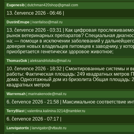
Eugenesib
| dutchman420shop@gmail.com
13. července 2026 - 06:46 |
DustinEmupe
| ivanfaliso@mail.ru
13. července 2026 - 03:31 | Как цифровая прослеживаем
рынок ветеринарных препаратов? Специальная диагнос
на: — помощи в исключении заболеваний у дальнейшего
доверия новых владельцев питомцев к заводчику, у кото
приобретается генетически здоровое животное;
ThomasGok
| aleksandrlolubu@mail.ru
10. července 2026 - 18:32 | Смонтированные системы и
работы: Фактическая площадь: 249 квадратных метров 
дома: Одноэтажный дом из бризолита Общая площадь: 
квадратных метров
Warrensah
| marinakenode@mail.ru
6. července 2026 - 21:58 | Максимальное соответствие и
TerryBlast
| valentina.kalinina.0214@rambler.ru
6. července 2026 - 07:17 |
Lanvigatortix
| lanvigator@vttauto.ru