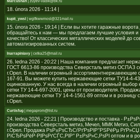
Marcushah
| zuyev-vadik@bk.ru
18. února 2026 - 11:14 |
kupit_ywsl
| wglfkwwmosl@321mail.ru
15. února 2026 - 19:14 | Если вы хотите гаражные ворота 
обращайтесь к нам — мы предлагаем лучшие условия и
качество! От классических металлических моделей до с
автоматизированных систем.
Inarrapiniavy
| cetka25@mail.ru
26. ledna 2026 - 20:22 | Наша компания предлагает нер
ГОСТ 6613-86 производства Северсталь метиз ОСПАЗ с
г.Орел. В наличии огромный ассортиментнержавеющие се
167-91. Вы можете купить нержавеющие сетки ТУ14-4-43
оцинкованную. У нас всегда в наличии огромный выбо
сетки ТУ 14-4-697-2001, цены от производителя. Продаж
нержавеющие сетки ТУ 14-4-1561-89 оптом и в розницу с
г.Орел.
Curtisfug
| megaprom@list.ru
24. ledna 2026 - 22:21 | Производство и поставка - Р±РѕР
производства Северсталь метиз, Мечел, ММК Метиз, Сил
г.Орел. Продажа РѕР±РѕСЂСѓРґРѕРІР°РЅРёРµ РґР»СЏ
РїСЂРѕРёР·РІРѕРґСЃС‚РІР° Р±РѕР»С‚РѕРІ оптом и в ро