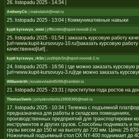
26. listopadu 2025 - 14:34 |
AnthonyCic
| maksdaloli@mail.ru
25. listopadu 2025 - 13:04 | Коммуникативные навыки
kypit kyrsovyu_onmi
| jrfffocntmi@sport-novosti-2.ru
25. listopadu 2025 - 01:54 | заказать курсовую работу кач
[url=www.kupit-kursovuyu-10.ru/]заказать курсовую работу
качественно[/url] .
kypit kyrsovyu_rkSn
| uvzthijdvSn@sport-novosti-2.ru
24. listopadu 2025 - 16:56 | где можно заказать курсовую 
[url=www.kupit-kursovuyu-3.ru]где можно заказать курсовую 
Williambrith
| kovalevvladmt5096@rambler.ru
21. listopadu 2025 - 23:31 | проститутки года ростов на до
ThomasSwels
| polyakovdanila19908366@mail.ru
17. listopadu 2025 - 10:34 | Тележка с подъемной платфо
предназначена для работы в складских помещениях,
производственных предприятий для транспортировки ко
инструментов и других грузов. Способны поднимать и 
грузы весом до 150 кг на высоту до 720 мм. Цена: 25 870
Ножничный подъемный стол OX NY-400 поднимает до 40