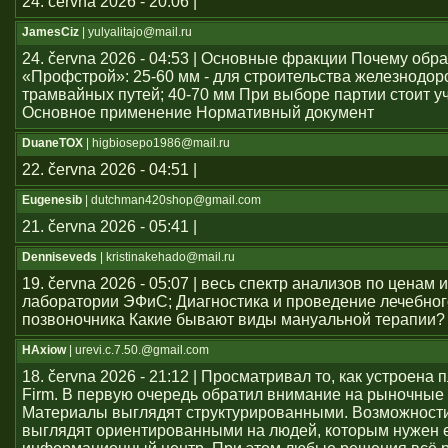
24. června 2026 - 20:06 |
JamesCiz
| yulyalitajo@mail.ru
24. června 2026 - 04:53 | Основные фракции Почему обр
«Профстрой»: 25-60 мм - для строительства железнодо
трамвайных путей; 40-70 мм При выборе партии стоит у
Основное применение Нормативный документ
DuaneTOX
| higbiosepo1986@mail.ru
22. června 2026 - 04:51 |
Eugenesib
| dutchman420shop@gmail.com
21. června 2026 - 05:41 |
Denniseveds
| kristinakehado@mail.ru
19. června 2026 - 05:07 | весь спектр анализов по ценам 
лаборатории ЭФиС; Диагностика и проведение лечебно
позвоночника Какие бывают виды мануальной терапии?
HAxiow
| urevi.c.7.50.@gmail.com
18. června 2026 - 21:12 | Просматривал то, как устроен
Firm. В первую очередь обратил внимание на рыночные
Материалы выглядят структурированными. Возможност
выглядят ориентированными на людей, которым нужен