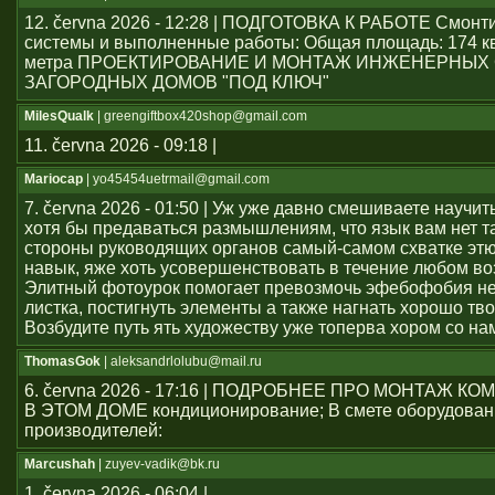
12. června 2026 - 12:28 | ПОДГОТОВКА К РАБОТЕ Смон
системы и выполненные работы: Общая площадь: 174 к
метра ПРОЕКТИРОВАНИЕ И МОНТАЖ ИНЖЕНЕРНЫХ
ЗАГОРОДНЫХ ДОМОВ "ПОД КЛЮЧ"
MilesQualk
| greengiftbox420shop@gmail.com
11. června 2026 - 09:18 |
Mariocap
| yo45454uеtrmail@gmail.com
7. června 2026 - 01:50 | Уж уже давно смешиваете научит
хотя бы предаваться размышлениям, что язык вам нет т
стороны руководящих органов самый-самом схватке эт
навык, яже хоть усовершенствовать в течение любом во
Элитный фотоурок помогает превозмочь эфебофобия н
листка, постигнуть элементы а также нагнать хорошо тво
Возбудите путь ять художеству уже топерва хором со на
ThomasGok
| aleksandrlolubu@mail.ru
6. června 2026 - 17:16 | ПОДРОБНЕЕ ПРО МОНТАЖ 
В ЭТОМ ДОМЕ кондиционирование; В смете оборудован
производителей:
Marcushah
| zuyev-vadik@bk.ru
1. června 2026 - 06:04 |