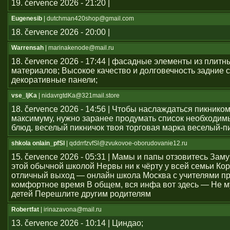
19. července 2026 - 21:20 |
Eugenesib
| dutchman420shop@gmail.com
18. července 2026 - 20:00 |
Warrensah
| marinakenode@mail.ru
18. července 2026 - 17:44 | фасадные элементы из плитн
материалов; Высокое качество и долговечность задние с
декоративные панели;
vse_ljKa
| nidavrgtdKa@321mail.store
18. července 2026 - 14:56 | Чтобы наслаждаться пикником
максимуму, нужно заранее продумать список необходим
блюд. веселый пикничок твоя торговая марка веселый-п
shkola onlain_pfSl
| qddrrfzvfSl@zvukovoe-oborudovanie12.ru
15. července 2026 - 05:31 | Мамы и папы отзовитесь Зам
этой обычной школой Нервы ни к чёрту у всей семьи Ко
отличный выход — онлайн школа Москва с учителями п
комфортное время В общем, вся инфа вот здесь — Не м
детей Перешлите другим родителям
Robertfat
| irinazavona@mail.ru
13. července 2026 - 10:14 | Циндао;