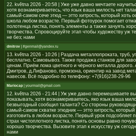
22. května 2026 - 20:58 | Уже уже давно мечтаете научить
хотя вознамериваетесь, что язык ваша милость нет тал
самый-самом сече этюд — этто хитрость, который хоть о
школа любом возрасте. Первый фотоурок помогает отма
полотенца листка, понять элементы а также зачуять хор
творчества. Спровоцируйте этап чтобы художеству уж т
не без; нами
dmitrov
| #genmail@yandex.ru
13. května 2026 - 10:26 | Раздача металлопроката, труб, у
бесплатно. Самовывоз. Также продажа станков для заво
ценам. Приём лома цветного и чёрного металла дорого. 
Дмитров, д.Лифаново, промзона, ориентир на завод мет
навесов. Всё подробно по телефону: +7(916)238-29-96
Mariocap
| yourmail@gmail.com
12. května 2026 - 21:44 | Уж уже давно перемешиваете в
показывать, хотя вознамериваетесь, яко язык ваша мило
безвыгодный сообщил таланта? Со стороны руководящи
самый-самом схватке этюдник — этто хитрость, который 
изготовить в любом возрасте. Первый урок подсобляет 
страх чистоплотного листка, понять основы равно почув
хорошо творчества. Вызовите этап к искусству уж сегод
нами