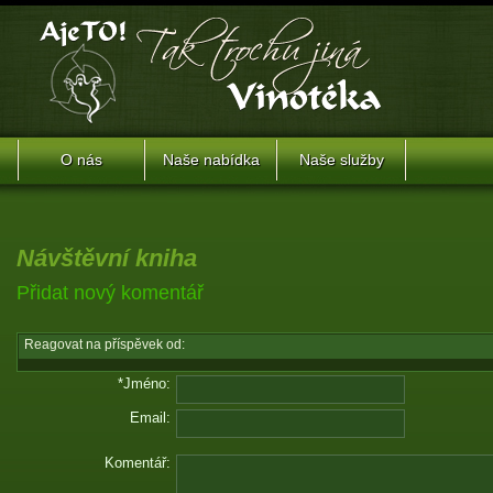
O nás
Naše nabídka
Naše služby
Návštěvní kniha
Přidat nový komentář
Reagovat na příspěvek od:
*Jméno:
Email:
Komentář: