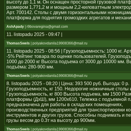
высоту до 1,1 м. Он оснащен просторной грузовой плат
размером 1,7?1,2 м и мощным 2,2-киловаттным электро
Арт. 700142. Столы с двумя горизонтальными ножницам
платформа для поднятия громоздких агрегатов и механ
AshApady
| r9bovaregina@gmail.com
11. listopadu 2025 - 09:47 |
ThomasSwels
| polyakovdanila19908366@mail.ru
11. listopadu 2025 - 08:56 | Грузоподъемность: 1000 кг. А
-5% Рейтинг товара по оценке пользователей. Грузопод
1000 до 2000 кг Высота подъема от 3000 до 10000 мм. В
подъёма: 280-900 мм.
ThomasSwels
| polyakovdanila19908366@mail.ru
8. listopadu 2025 - 08:20 | Цена: 393 500 руб. Выгода: 0 р.
Грузоподъемность, кг 150. Недорогие ножничные столы 
Грузоподъемность, кг 800 Высота подъема, мм 1500 Раз
платформы (ДхШ), мм 1200x610. Тележка с подъемной 
предназначена для работы в складских помещениях,
производственных предприятий для транспортировки ко
инструментов и других грузов. Способны поднимать и 
грузы весом до 0.3т на высоту до 900мм.
ThomasSwels
| polyakovdanila19908366@mail.ru