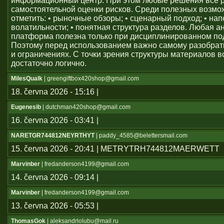
информационный центр. При этом любые решения всё 
самостоятельной оценки рисков. Среди полезных возм
отметить: • рыночные обзоры; • сценарный подход; • на
волатильности; • понятная структура разделов. Любая а
платформа полезна только при дисциплинированном по
Поэтому перед использованием важно самому разобрат
и ограничениях. С точки зрения структуры материалов в
достаточно логично.
MilesQualk
| greengiftbox420shop@gmail.com
18. června 2026 - 15:16 |
Eugenesib
| dutchman420shop@gmail.com
16. června 2026 - 03:41 |
NARETGR744812NEYRTHYT
| paddy_4585@belettersmail.com
15. června 2026 - 20:41 | METRYTRH744812MAERWETT
Marvinber
| fredanderson4199@gmail.com
14. června 2026 - 09:14 |
Marvinber
| fredanderson4199@gmail.com
13. června 2026 - 05:53 |
ThomasGok
| aleksandrlolubu@mail.ru