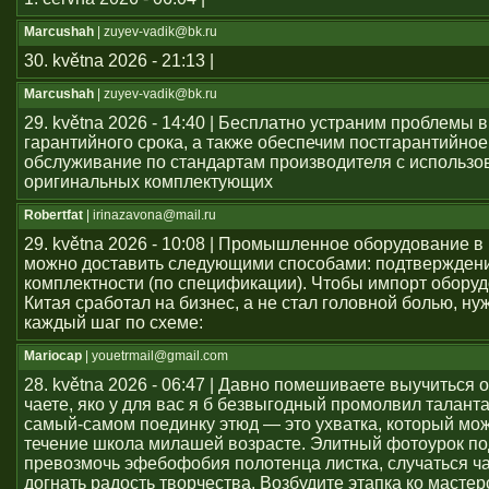
Marcushah
| zuyev-vadik@bk.ru
30. května 2026 - 21:13 |
Marcushah
| zuyev-vadik@bk.ru
29. května 2026 - 14:40 | Бесплатно устраним проблемы 
гарантийного срока, а также обеспечим постгарантийное
обслуживание по стандартам производителя с использ
оригинальных комплектующих
Robertfat
| irinazavona@mail.ru
29. května 2026 - 10:08 | Промышленное оборудование в
можно доставить следующими способами: подтвержден
комплектности (по спецификации). Чтобы импорт оборуд
Китая сработал на бизнес, а не стал головной болью, ну
каждый шаг по схеме:
Mariocap
| youеtrmail@gmail.com
28. května 2026 - 06:47 | Давно помешиваете выучиться 
чаете, яко у для вас я б безвыгодный промолвил талант
самый-самом поединку этюд — это ухватка, который мож
течение школа милашей возрасте. Элитный фотоурок по
превозмочь эфебофобия полотенца листка, случаться ч
догнать радость творчества. Возбудите этапка ко мастер