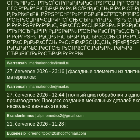
СЃРѕРІРµС‚: РїРѕСЃСѓРґРѕРјРѕРµС‡РЅР°СЏ РјР°С€Р
СЃС‚Р°Р»Р° РіСЂРѕРјРєРѕ РіСѓРґРµС‚СЊ РІРѕ РІСЂР
РјРѕР№РєРё. РЎРЅР°С‡Р°Р»Р° РЅРµРёСЃРїСЂР°РІР
РїСЂРѕСЏРІР»СЏР»Р°СЃСЊ СЂРµРґРєРѕ, РЅРѕ С‚Р
РІРѕР·РЅРёРєР°РµС‚ РїРѕСЃС‚РѕСЏРЅРЅРѕ. Р’РЅРµ
РїРѕРІСЂРµР¶РґРµРЅРёР№ РїСЂРё РѕСЃРјРѕС‚СЂРµ
РІРёРґРЅРѕ. Р§С‚Рѕ РїСЂРѕРІРµСЂРёС‚СЊ СЃРЅР°С
РҐРѕС‚РµР»РѕСЃСЊ Р±С‹ РїРѕРЅСЏС‚СЊ, РјРѕР¶РЅР
РѕР±РѕР№С‚РёСЃСЊ РѕС‡РёСЃС‚РєРѕР№ РёР»Рё
СЂРµРіСѓР»РёСЂРѕРІРєРѕР№.
Warrensah
| marinakenode@mail.ru
27. července 2026 - 23:16 | фасадные элементы из плитн
материалов;
Warrensah
| marinakenode@mail.ru
27. července 2026 - 12:44 | полный цикл обработки в одн
производстве; Процесс создания мебельных деталей вкл
несколько важных этапов:
BrandonImmus
| alpinemedics2@gmail.com
21. července 2026 - 11:28 |
Eugenesib
| greengiftbox420shop@gmail.com