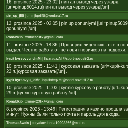
16. prosince 2025 - 23:02 | пин ап вывод через узкард
[url=pinup5014.ru]пин ап вывод через узкард[/url]
pin_up_jlSi
| ummjtqetlSi@ventura17.ru
13. prosince 2025 - 02:05 | pin up qonuniymi [url=pinup5009
qonuniymi[/url]
Ronaldkib
| xrumer23tix@gmail.com
11. prosince 2025 - 18:36 | Проверил лицензию - все в п
выдал. Честно работают, не ловят новичков на подвохи.
kypit kyrsovyu_dmMi
| lhczragzzMi@sport-novosti-2.ru
10. prosince 2025 - 11:41 | курсовая заказать [url=kupit-ku
23.ru]курсовая заказать[/url] .
kypit kyrsovyu_ldMr
| bqufhdvqzMr@sport-novosti-2.ru
10. prosince 2025 - 11:03 | куплю курсовую работу [url=kup
29.ru]куплю курсовую работу[/url] .
Ronaldkib
| xrumer23tix@gmail.com
8. prosince 2025 - 13:46 | Регистрация в казино прошла 
минут. Нужны были только почта и пароль для входа.
ThomasSwels
| polyakovdanila19908366@mail.ru