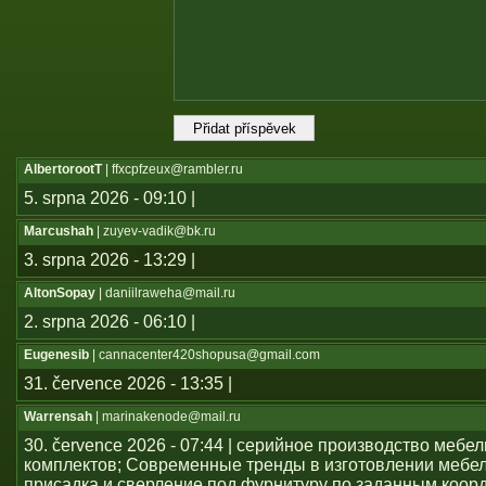
AlbertorootT
| ffxcpfzeux@rambler.ru
5. srpna 2026 - 09:10 |
Marcushah
| zuyev-vadik@bk.ru
3. srpna 2026 - 13:29 |
AltonSopay
| daniilraweha@mail.ru
2. srpna 2026 - 06:10 |
Eugenesib
| cannacenter420shopusa@gmail.com
31. července 2026 - 13:35 |
Warrensah
| marinakenode@mail.ru
30. července 2026 - 07:44 | серийное производство мебе
комплектов; Современные тренды в изготовлении мебе
присадка и сверление под фурнитуру по заданным коор