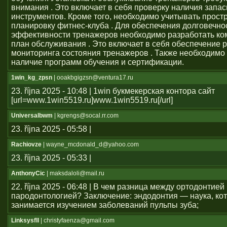
внимания . Это включает в себя проверку наличия запас
инструментов. Кроме того, необходимо учитывать прост
планировку фитнес-клуба . Для обеспечения долговечно
эффективности тренажеров необходимо разработать к
план обслуживания . Это включает в себя обеспечение 
мониторинга состояния тренажеров . Также необходимо
наличие программ обучения и сертификации.
1win_kg_zpsn
| ooakbgigzsn@ventura17.ru
23. října 2025 - 10:48 | 1win букмекерская контора сайт
[url=www.1win5519.ru]www.1win5519.ru[/url]
Universalbwm
| kgrengs@socal.rr.com
23. října 2025 - 05:58 |
Rachiovze
| wayne_mcdonald_d@yahoo.com
23. října 2025 - 05:33 |
AnthonyCic
| maksdaloli@mail.ru
22. října 2025 - 06:48 | В чем разница между ортодонтией
пародонтологией? Заключение: эндодонтия — наука, ко
занимается изучением заболеваний пульпы зуба;
Linksysfll
| christyfaenza@gmail.com