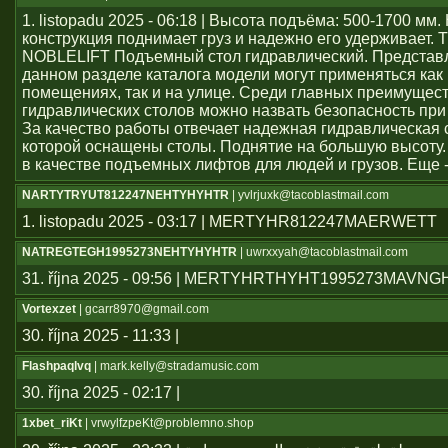
1. listopadu 2025 - 06:18 | Высота подъёма: 500-1700 мм
конструкция поднимает груз и надежно его удерживает. 
NOBLELIFT Подъемный стол гидравлический. Представ
данном разделе каталога модели могут применяться как
помещениях, так и на улице. Среди главных преимущес
гидравлических столов можно назвать безопасность при
За качество работы отвечает надежная гидравлическая 
которой оснащены столы. Поднятие на большую высоту.
в качестве подъемных лифтов для людей и грузов. Еще 
NARTYTRYUT812247NEHTYHYHTR
| yvlrjuxk@tacoblastmail.com
1. listopadu 2025 - 03:17 | MERTYHR812247MAERWETT
NATREGTEGH1995273NEHTYHYHTR
| uwrxxyah@tacoblastmail.com
31. října 2025 - 09:56 | MERTYHRTHYHT1995273MAVN
Vortexzet
| gcarr8970@gmail.com
30. října 2025 - 11:33 |
Flashpaqlvq
| mark.kelly@stradamusic.com
30. října 2025 - 02:17 |
1xbet_riKt
| vrwylfzpeKt@problemno.shop