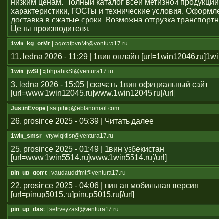
низким ценам. Полный каталог всей метизной продукции
характеристики, ГОСТы и технические условия. Оформле
доставка в сжатые сроки. Возможна отгрузка транспорт
Цены производителя.
1win_kg_orMr
| aqotafpvnMr@ventura17.ru
11. ledna 2026 - 11:29 | 1вин онлайн [url=1win12046.ru]1win
1win_jwSl
| xjbhpahixSl@ventura17.ru
3. ledna 2026 - 15:05 | скачать 1вин официальный сайт
[url=www.1win12045.ru]www.1win12045.ru[/url]
JustinEvope
| satpihiq@eblanomail.com
26. prosince 2025 - 05:39 | Читать далее
1win_smsr
| vrywlqktlsr@ventura17.ru
25. prosince 2025 - 01:49 | 1вин узбекистан
[url=www.1win5514.ru]www.1win5514.ru[/url]
pin_up_qomt
| yaudauddfmt@ventura17.ru
22. prosince 2025 - 04:06 | пин ап мобильная версия
[url=pinup5015.ru]pinup5015.ru[/url]
pin_up_dast
| sefrveyzast@ventura17.ru