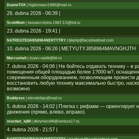
DuaneTOX
| higbiosepo1986@mail.ru
26. dubna 2026 - 06:39 |
ScottMum
| musaev.misha.1982.3.5@list.ru
23. dubna 2026 - 19:41 |
NATREGTEGH858964NERTYTRY
| fykjrlql@tacoblastmail.com
10. dubna 2026 - 06:26 | METYUTYJ858964MAVNGHJTH
Marcushah
| zuyev-vadik@bk.ru
7. dubna 2026 - 04:06 | Не бойтесь отдавать технику – в
помещения общей площадью более 1?000 м?, оснащен
современным оборудованием, позволяющим провести д
восстановить любую технику максимально быстро, наско
возможно
Buddyses
| elenalidajo@mail.ru
5. dubna 2026 - 14:02 | Плитка с рифами — ориентирует
движения (прямо, влево, вправо).
mostbet_kjMl
| dkirynwcvMl@ventura17.ru
4. dubna 2026 - 21:57 |