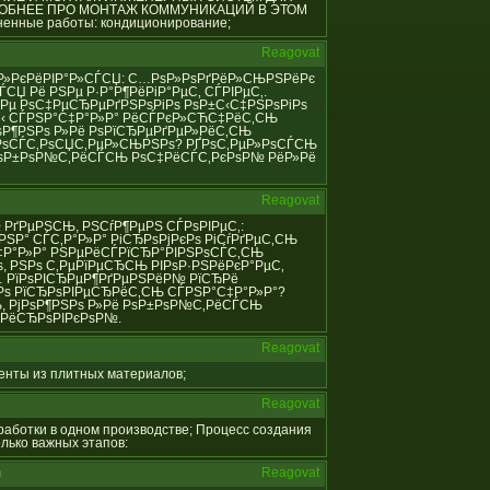
РОБНЕЕ ПРО МОНТАЖ КОММУНИКАЦИЙ В ЭТОМ
енные работы: кондиционирование;
Reagovat
С‚Р°Р»РєРёРІР°Р»СЃСЏ: С…РѕР»РѕРґРёР»СЊРЅРёРє
СЏ Рё РЅРµ Р·Р°Р¶РёРіР°РµС‚ СЃРІРµС‚.
Рµ РѕС‡РµСЂРµРґРЅРѕРіРѕ РѕР±С‹С‡РЅРѕРіРѕ
±С‹ СЃРЅР°С‡Р°Р»Р° РёСЃРєР»СЋС‡РёС‚СЊ
ѕР¶РЅРѕ Р»Рё РѕРїСЂРµРґРµР»РёС‚СЊ
РѕСЃС‚РѕСЏС‚РµР»СЊРЅРѕ? РҐРѕС‚РµР»РѕСЃСЊ
 РѕР±РѕР№С‚РёСЃСЊ РѕС‡РёСЃС‚РєРѕР№ РёР»Рё
Reagovat
Р№ РґРµРЅСЊ, РЅСѓР¶РµРЅ СЃРѕРІРµС‚:
РЅР° СЃС‚Р°Р»Р° РіСЂРѕРјРєРѕ РіСѓРґРµС‚СЊ
С‡Р°Р»Р° РЅРµРёСЃРїСЂР°РІРЅРѕСЃС‚СЊ
 РЅРѕ С‚РµРїРµСЂСЊ РІРѕР·РЅРёРєР°РµС‚
… РїРѕРІСЂРµР¶РґРµРЅРёР№ РїСЂРё
‚Рѕ РїСЂРѕРІРµСЂРёС‚СЊ СЃРЅР°С‡Р°Р»Р°?
, РјРѕР¶РЅРѕ Р»Рё РѕР±РѕР№С‚РёСЃСЊ
»РёСЂРѕРІРєРѕР№.
Reagovat
менты из плитных материалов;
Reagovat
обработки в одном производстве; Процесс создания
лько важных этапов:
m
Reagovat