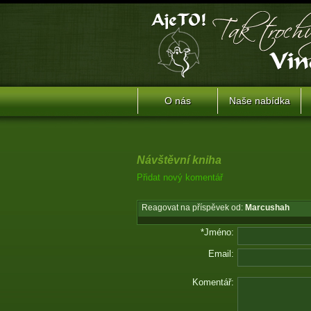
O nás
Naše nabídka
Návštěvní kniha
Přidat nový komentář
Reagovat na příspěvek od:
Marcushah
*Jméno:
Email:
Komentář: