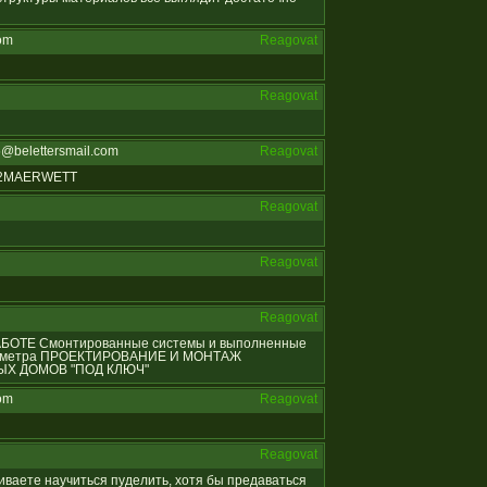
om
Reagovat
Reagovat
@belettersmail.com
Reagovat
812MAERWETT
Reagovat
Reagovat
Reagovat
 РАБОТЕ Смонтированные системы и выполненные
ых метра ПРОЕКТИРОВАНИЕ И МОНТАЖ
Х ДОМОВ "ПОД КЛЮЧ"
om
Reagovat
Reagovat
ешиваете научиться пуделить, хотя бы предаваться