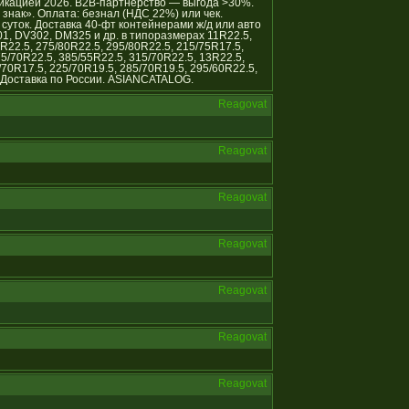
икацией 2026. B2B-партнёрство — выгода >30%.
нак». Оплата: безнал (НДС 22%) или чек.
уток. Доставка 40-фт контейнерами ж/д или авто
01, DV302, DM325 и др. в типоразмерах 11R22.5,
R22.5, 275/80R22.5, 295/80R22.5, 215/75R17.5,
75/70R22.5, 385/55R22.5, 315/70R22.5, 13R22.5,
/70R17.5, 225/70R19.5, 285/70R19.5, 295/60R22.5,
 Доставка по России. ASIANCATALOG.
Reagovat
Reagovat
Reagovat
Reagovat
Reagovat
Reagovat
Reagovat