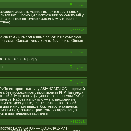
Reagovat
я прослеживаемость меняет рынок ветеринарных
лится на: — помощи в исключении заболеваний у
владельцев питомцев к заводчику, у которого
отное;
Reagovat
ные системы и выполненные работы: Фактическая
тры дома: Одноэтажный дом из бризолита Общая
Reagovat
соответствие интерьеру
r.ru
Reagovat
Reagovat
АЗУРИТ» интернет-витрину ASIANCATALOG — прямой
та без посредников с производств КНР, Таиланда
естный ЗНАК», сертифицирована по нормам ЕАС, и
ументов. Работа напрямую — это прозрачные
оимость доступные, транспортировка по всей
и для магистральников, бортовых, п/прицепов,
 машин и дорожно-строительных агрегатов, а
оси и для прицепов варианты.
Reagovat
й импортёр LANVIGATOR — ООО «ЛАЗУРИТ».