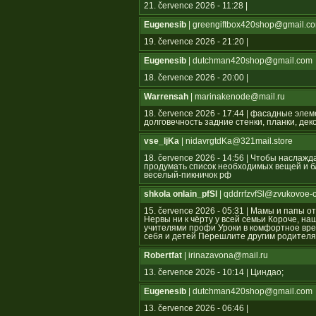
21. července 2026 - 11:28 |
Eugenesib
| greengiftbox420shop@gmail.c
19. července 2026 - 21:20 |
Eugenesib
| dutchman420shop@gmail.com
18. července 2026 - 20:00 |
Warrensah
| marinakenode@mail.ru
18. července 2026 - 17:44 | фасадные эле
долговечность задние стенки, планки, де
vse_ljKa
| nidavrgtdKa@321mail.store
18. července 2026 - 14:56 | Чтобы наслаж
продумать список необходимых вещей и бл
веселый-пикничок рф
shkola onlain_pfSl
| qddrrfzvfSl@zvukovoe-
15. července 2026 - 05:31 | Мамы и папы 
Нервы ни к чёрту у всей семьи Короче, н
учителями профи Уроки в комфортное вре
себя и детей Перешлите другим родител
Robertfat
| irinazavona@mail.ru
13. července 2026 - 10:14 | Циндао;
Eugenesib
| dutchman420shop@gmail.com
13. července 2026 - 06:46 |