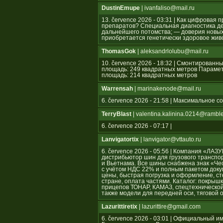
DustinEmupe
| ivanfaliso@mail.ru
13. července 2026 - 03:31 | Как цифрова
препаратов? Специальная диагностика де
дальнейшего потомства; — доверия новых 
приобретается генетически здоровое жив
ThomasGok
| aleksandrlolubu@mail.ru
10. července 2026 - 18:32 | Смонтирован
площадь: 249 квадратных метров Параме
площадь: 214 квадратных метров
Warrensah
| marinakenode@mail.ru
6. července 2026 - 21:58 | Максимальное 
TerryBlast
| valentina.kalinina.0214@ramble
6. července 2026 - 07:17 |
Lanvigatortix
| lanvigator@vttauto.ru
6. července 2026 - 05:56 | Компания «Л
дистрибьютор шин для грузового транспор
и Вьетнама. Все шины снабжена знак «Ч
с учётом НДС 22% и полным пакетом док
цены, быстрая погрузка и оформление, ст
стране, оплата частями. Каталог: покрышк
прицепов ТОНАР, КАМАЗ, спецтехнической
также модели для передней оси, тяговой 
Lazurittiretix
| lazurittire@gmail.com
6. července 2026 - 03:01 | Официальны