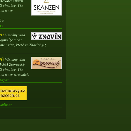
SKANZEN Modrá
ší vinotéce. Vše
e na www
drá
cz
 !
Všechny vína
ojmo lze u nás
me i vína, které ve Znovíně již
 !
Všechny vína
í V&M Zborovský
ší vinotéce. Vše
e na www stránkách.
sky.cz
ublic.cz