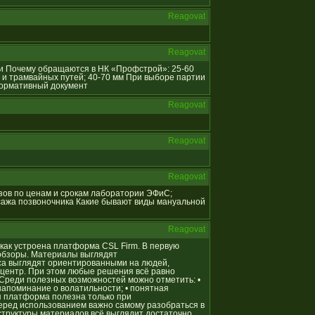
Reagovat
Reagovat
ции Почему обращаются в НК «Профстрой»: 25-60
 и трамвайных путей; 40-70 мм При выборе партии
Нормативный документ
Reagovat
Reagovat
Reagovat
ализов по ценам и срокам лаборатории ЭФиС;
сажа позвоночника Какие бывают виды мануальной
Reagovat
, как устроена платформа CSL Firm. В первую
обзоры. Материалы выглядят
са выглядят ориентированными на людей,
ентр. При этом любые решения всё равно
 Среди полезных возможностей можно отметить: •
напоминание о волатильности; • понятная
я платформа полезна только при
еред использованием важно самому разобраться в
 структуры материалов всё выглядит достаточно