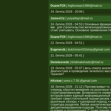
DuaneTOX
| higbiosepo1986@mail.ru
24. června 2026 - 20:06 |
JamesCiz
| yulyalitajo@mail.ru
24. června 2026 - 04:53 | Основные фрак
мм - для строительства железнодорожных
стоит учитывать: Основное применение 
DuaneTOX
| higbiosepo1986@mail.ru
22. června 2026 - 04:51 |
Eugenesib
| dutchman420shop@gmail.com
21. června 2026 - 05:41 |
Denniseveds
| kristinakehado@mail.ru
19. června 2026 - 05:07 | весь спектр ан
Диагностика и проведение лечебного мас
терапии?
HAxiow
| urevi.c.7.50.@gmail.com
18. června 2026 - 21:12 | Просматривал то
очередь обратил внимание на рыночные 
структурированными. Возможности серви
которым нужен единый информационный ц
требуют самостоятельной оценки рисков.
рыночные обзоры; • сценарный подход; • 
структура разделов. Любая аналитическа
дисциплинированном подходе. Поэтому п
условиях и ограничениях. С точки зрения