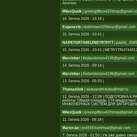
логично.
MilesQualk
| greengiftbox420shop@gmail.c
18. června 2026 - 15:16 |
Eugenesib
| dutchman420shop@gmail.com
16. června 2026 - 03:41 |
NARETGR744812NEYRTHYT
| paddy_4585
15. června 2026 - 20:41 | METRYTRH744
Marvinber
| fredanderson4199@gmail.com
14. června 2026 - 09:14 |
Marvinber
| fredanderson4199@gmail.com
13. června 2026 - 05:53 |
ThomasGok
| aleksandrlolubu@mail.ru
12. června 2026 - 12:28 | ПОДГОТОВКА К
работы: Общая площадь: 174 квадратн
ИНЖЕНЕРНЫХ СИСТЕМ ДЛЯ ЗАГОРОДНЫ
MilesQualk
| greengiftbox420shop@gmail.c
11. června 2026 - 09:18 |
Mariocap
| yo45454uеtrmail@gmail.com
7. června 2026 - 01:50 | Уж уже давно см