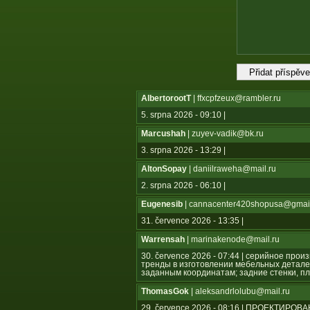
AlbertorootT
| ffxcpfzeux@rambler.ru
5. srpna 2026 - 09:10 |
Marcushah
| zuyev-vadik@bk.ru
3. srpna 2026 - 13:29 |
AltonSopay
| daniilraweha@mail.ru
2. srpna 2026 - 06:10 |
Eugenesib
| cannacenter420shopusa@gmai
31. července 2026 - 13:35 |
Warrensah
| marinakenode@mail.ru
30. července 2026 - 07:44 | серийное пр
тренды в изготовлении мебельных детале
заданным координатам; задние стенки, пл
ThomasGok
| aleksandrlolubu@mail.ru
29. července 2026 - 08:16 | ПРОЕКТ