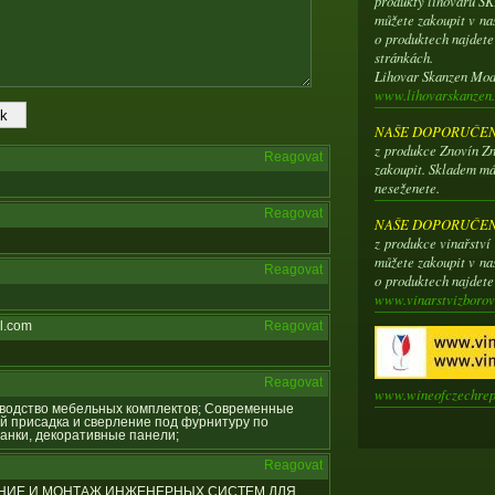
produkty lihovaru 
můžete zakoupit v na
o produktech najdet
stránkách.
Lihovar Skanzen Mo
www.lihovarskanzen.
NAŠE DOPORUČENÍ
z produkce Znovín Zn
Reagovat
zakoupit. Skladem má
neseženete.
Reagovat
NAŠE DOPORUČENÍ
z produkce vinařstv
můžete zakoupit v na
Reagovat
o produktech najdet
www.vinarstvizborov
l.com
Reagovat
Reagovat
www.wineofczechrep
оизводство мебельных комплектов; Современные
й присадка и сверление под фурнитуру по
анки, декоративные панели;
Reagovat
ИРОВАНИЕ И МОНТАЖ ИНЖЕНЕРНЫХ СИСТЕМ ДЛЯ