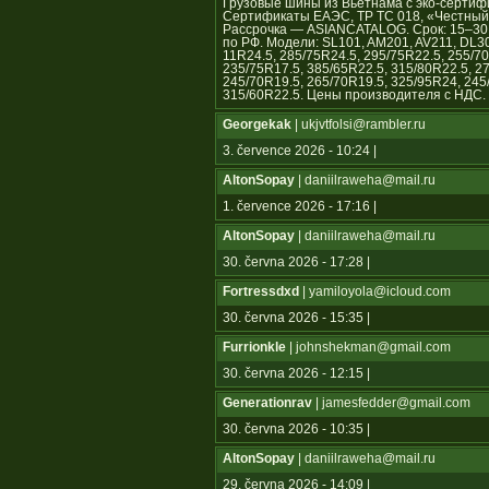
Грузовые шины из Вьетнама с эко-сертиф
Сертификаты ЕАЭС, ТР ТС 018, «Честный з
Рассрочка — ASIANCATALOG. Срок: 15–30 с
по РФ. Модели: SL101, AM201, AV211, DL3
11R24.5, 285/75R24.5, 295/75R22.5, 255/70
235/75R17.5, 385/65R22.5, 315/80R22.5, 2
245/70R19.5, 265/70R19.5, 325/95R24, 245
315/60R22.5. Цены производителя с НДС.
Georgekak
| ukjvtfolsi@rambler.ru
3. července 2026 - 10:24 |
AltonSopay
| daniilraweha@mail.ru
1. července 2026 - 17:16 |
AltonSopay
| daniilraweha@mail.ru
30. června 2026 - 17:28 |
Fortressdxd
| yamiloyola@icloud.com
30. června 2026 - 15:35 |
Furrionkle
| johnshekman@gmail.com
30. června 2026 - 12:15 |
Generationrav
| jamesfedder@gmail.com
30. června 2026 - 10:35 |
AltonSopay
| daniilraweha@mail.ru
29. června 2026 - 14:09 |