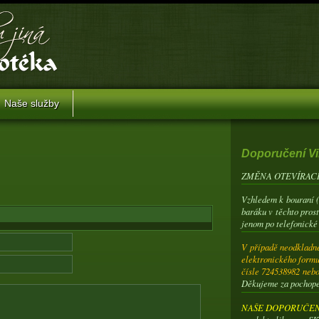
Naše služby
Doporučení Vi
ZMĚNA OTEVÍRACÍ
Vzhledem k bouraní 
baráku v těchto pros
jenom po telefonické
V případě neodkladné
elektronického formu
čísle 724538982 neb
Děkujeme za pochop
NAŠE DOPORUČENÍ