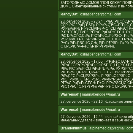
ЗАГОРОДНЫХ ДОМОВ "ПОД КЛЮЧ" ПОД
ДОМЕ Смонтированные системы и выполн
RandyDat
| osliastiender@gmail.com
28. července 2026 - 23:24 | РљС‚Рѕ СЃ
СЃРѕРІСЃРµРј РЅРµ РІРєР»СЋС‡Р°РµС‚СЃ
РЎР±РѕР№ РїРѕСЏРІРёР»СЃСЏ РїРѕСЃР»
Р·Р°РїСѓСЃРєР°. РҐРѕС‚РµР»РѕСЃСЊ Р
РїСЂРѕСЃС‚С‹Рµ РїСЂРёС‡РёРЅС‹. РњР
РЅРµРёСЃРїСЂР°РІРЅРѕСЃС‚СЊ СЃР°Рј
Р±С‹ РїРѕРЅСЏС‚СЊ, РјРѕР¶РЅРѕ Р»Рё
СЂРµРіСѓР»РёСЂРѕРІРєРѕР№.
RandyDat
| osliastiender@gmail.com
28. července 2026 - 17:05 | Р”РѕР±СЂС‹
РїРѕСЃСѓРґРѕРјРѕРµС‡РЅР°СЏ РјР°С€Рё
РІРѕ РІСЂРµРјСЏ РјРѕР№РєРё. РЎРЅР°
РїСЂРѕСЏРІР»СЏР»Р°СЃСЊ СЂРµРґРєРѕ,
РїРѕСЃС‚РѕСЏРЅРЅРѕ. Р’РЅРµС€РЅРёС
РѕСЃРјРѕС‚СЂРµ РЅРµ РІРёРґРЅРѕ. Р§С
РҐРѕС‚РµР»РѕСЃСЊ Р±С‹ РїРѕРЅСЏС‚СЊ
РѕС‡РёСЃС‚РєРѕР№ РёР»Рё СЂРµРіСѓР
Warrensah
| marinakenode@mail.ru
27. července 2026 - 23:16 | фасадные эле
Warrensah
| marinakenode@mail.ru
27. července 2026 - 12:44 | полный цикл 
мебельных деталей включает в себя неско
BrandonImmus
| alpinemedics2@gmail.co