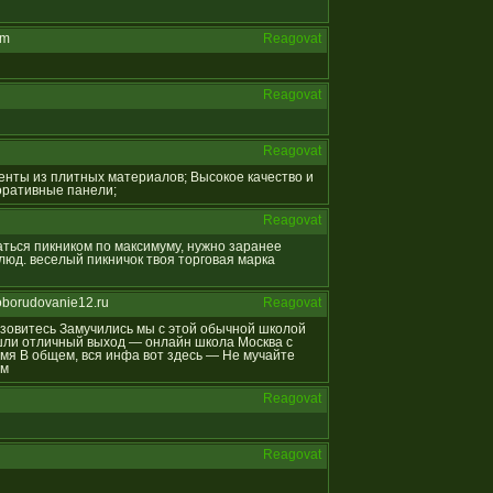
om
Reagovat
Reagovat
Reagovat
менты из плитных материалов; Высокое качество и
коративные панели;
Reagovat
даться пикником по максимуму, нужно заранее
юд. веселый пикничок твоя торговая марка
oborudovanie12.ru
Reagovat
отзовитесь Замучились мы с этой обычной школой
ашли отличный выход — онлайн школа Москва с
мя В общем, вся инфа вот здесь — Не мучайте
ям
Reagovat
Reagovat