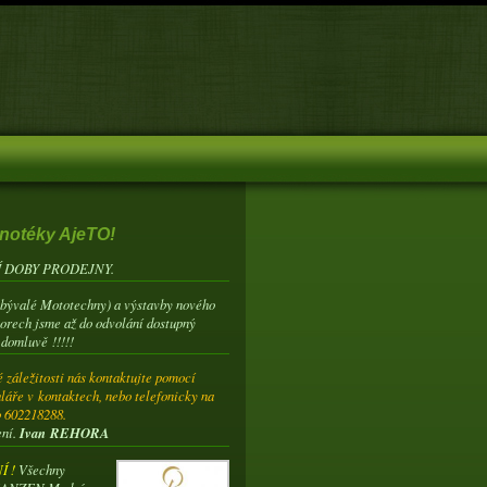
notéky AjeTO!
 DOBY PRODEJNY.
(bývalé Mototechny) a výstavby nového
torech jsme až do odvolání dostupný
 domluvě !!!!!
 záležitosti nás kontaktujte pomocí
láře v kontaktech, nebo telefonicky na
o 602218288.
ení.
Ivan REHORA
 !
Všechny