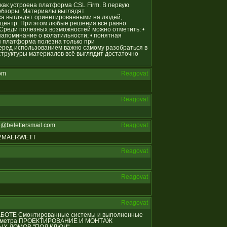
, как устроена платформа CSL Firm. В первую
обзоры. Материалы выглядят
са выглядят ориентированными на людей,
ентр. При этом любые решения всё равно
 Среди полезных возможностей можно отметить: •
напоминание о волатильности; • понятная
я платформа полезна только при
еред использованием важно самому разобраться в
 структуры материалов всё выглядит достаточно
om
Reagovat
Reagovat
@belettersmail.com
Reagovat
812MAERWETT
Reagovat
Reagovat
Reagovat
 РАБОТЕ Смонтированные системы и выполненные
ых метра ПРОЕКТИРОВАНИЕ И МОНТАЖ