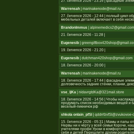
27. července 2026 - 23:16 | фасадные эле
Warrensah
| marinakenode@mail.ru
27. července 2026 - 12:44 | полный цикл 
мебельных деталей включает в себя неско
BrandonImmus
| alpinemedics2@gmail.co
21. července 2026 - 11:28 |
Eugenesib
| greengiftbox420shop@gmail.c
19. července 2026 - 21:20 |
Eugenesib
| dutchman420shop@gmail.com
18. července 2026 - 20:00 |
Warrensah
| marinakenode@mail.ru
18. července 2026 - 17:44 | фасадные эле
долговечность задние стенки, планки, де
vse_ljKa
| nidavrgtdKa@321mail.store
18. července 2026 - 14:56 | Чтобы наслаж
продумать список необходимых вещей и бл
веселый-пикничок рф
shkola onlain_pfSl
| qddrrfzvfSl@zvukovoe-
15. července 2026 - 05:31 | Мамы и папы 
Нервы ни к чёрту у всей семьи Короче, н
учителями профи Уроки в комфортное вре
себя и детей Перешлите другим родител