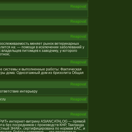
Reagovat
Reagovat
Reagovat
я прослеживаемость меняет рынок ветеринарных
лится на: — помощи в исключении заболеваний у
владельцев питомцев к заводчику, у которого
отное;
Reagovat
ные системы и выполненные работы: Фактическая
тры дома: Одноэтажный дом из бризолита Общая
Reagovat
соответствие интерьеру
r.ru
Reagovat
Reagovat
АЗУРИТ» интернет-витрину ASIANCATALOG — прямой
та без посредников с производств КНР, Таиланда
естный ЗНАК», сертифицирована по нормам ЕАС, и