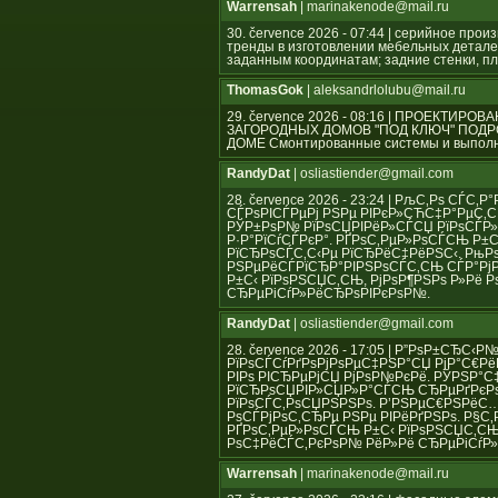
Warrensah
| marinakenode@mail.ru
30. července 2026 - 07:44 | серийное пр
тренды в изготовлении мебельных детале
заданным координатам; задние стенки, пл
ThomasGok
| aleksandrlolubu@mail.ru
29. července 2026 - 08:16 | ПРОЕКТ
ЗАГОРОДНЫХ ДОМОВ "ПОД КЛЮЧ" ПОД
ДОМЕ Смонтированные системы и выполн
RandyDat
| osliastiender@gmail.com
28. července 2026 - 23:24 | РљС‚Рѕ СЃ
СЃРѕРІСЃРµРј РЅРµ РІРєР»СЋС‡Р°РµС‚СЃ
РЎР±РѕР№ РїРѕСЏРІРёР»СЃСЏ РїРѕСЃР»
Р·Р°РїСѓСЃРєР°. РҐРѕС‚РµР»РѕСЃСЊ Р
РїСЂРѕСЃС‚С‹Рµ РїСЂРёС‡РёРЅС‹. РњР
РЅРµРёСЃРїСЂР°РІРЅРѕСЃС‚СЊ СЃР°Рј
Р±С‹ РїРѕРЅСЏС‚СЊ, РјРѕР¶РЅРѕ Р»Рё
СЂРµРіСѓР»РёСЂРѕРІРєРѕР№.
RandyDat
| osliastiender@gmail.com
28. července 2026 - 17:05 | Р”РѕР±СЂС‹
РїРѕСЃСѓРґРѕРјРѕРµС‡РЅР°СЏ РјР°С€Рё
РІРѕ РІСЂРµРјСЏ РјРѕР№РєРё. РЎРЅР°
РїСЂРѕСЏРІР»СЏР»Р°СЃСЊ СЂРµРґРєРѕ,
РїРѕСЃС‚РѕСЏРЅРЅРѕ. Р’РЅРµС€РЅРёС
РѕСЃРјРѕС‚СЂРµ РЅРµ РІРёРґРЅРѕ. Р§С
РҐРѕС‚РµР»РѕСЃСЊ Р±С‹ РїРѕРЅСЏС‚СЊ
РѕС‡РёСЃС‚РєРѕР№ РёР»Рё СЂРµРіСѓР
Warrensah
| marinakenode@mail.ru