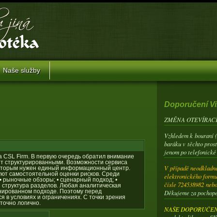
Naše služby
Doporučení Vi
ZMĚNA OTEVÍRACÍ
Vzhledem k bouraní 
baráku v těchto pros
jenom po telefonické
а CSL Firm. В первую очередь обратил внимание
т структурированными. Возможности сервиса
V případě neodkladné
оторым нужен единый информационный центр.
ют самостоятельной оценки рисков. Среди
elektronického formu
 рыночные обзоры; • сценарный подход; •
čísle 724538982 neb
 структура разделов. Любая аналитическая
нированном подходе. Поэтому перед
Děkujeme za pochop
 в условиях и ограничениях. С точки зрения
точно логично.
NAŠE DOPORUČENÍ