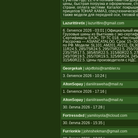
с учётом НДС 22% и полным пакетом док
цены, быстрая погрузка и оформление, ст
стране, оплата частями. Каталог: покрышк
прицепов ТОНАР, КАМАЗ, спецтехнической
также модели для передней оси, тяговой 
Lazurittiretix
| lazurittire@gmail.com
6. července 2026 - 03:01 | Официальны
Грузовые шины из Вьетнама с эко-сертиф
Сертификаты ЕАЭС, ТР ТС 018, «Честный з
Рассрочка — ASIANCATALOG. Срок: 15–30 с
по РФ. Модели: SL101, AM201, AV211, DL3
11R24.5, 285/75R24.5, 295/75R22.5, 255/70
235/75R17.5, 385/65R22.5, 315/80R22.5, 2
245/70R19.5, 265/70R19.5, 325/95R24, 245
315/60R22.5. Цены производителя с НДС.
Georgekak
| ukjvtfolsi@rambler.ru
3. července 2026 - 10:24 |
AltonSopay
| daniilraweha@mail.ru
1. července 2026 - 17:16 |
AltonSopay
| daniilraweha@mail.ru
30. června 2026 - 17:28 |
Fortressdxd
| yamiloyola@icloud.com
30. června 2026 - 15:35 |
Furrionkle
| johnshekman@gmail.com