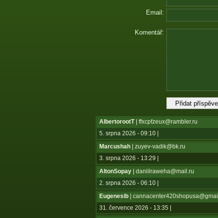
Email:
Komentář:
AlbertorootT
| ffxcpfzeux@rambler.ru
5. srpna 2026 - 09:10 |
Marcushah
| zuyev-vadik@bk.ru
3. srpna 2026 - 13:29 |
AltonSopay
| daniilraweha@mail.ru
2. srpna 2026 - 06:10 |
Eugenesib
| cannacenter420shopusa@gmai
31. července 2026 - 13:35 |