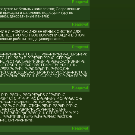
Reagovat
оизводство мебельных комплектов; Современные
й присадка и сверление под фурнитуру по
анки, декоративные панели;
Reagovat
ИРОВАНИЕ И МОНТАЖ ИНЖЕНЕРНЫХ СИСТЕМ ДЛЯ
РОБНЕЕ ПРО МОНТАЖ КОММУНИКАЦИЙ В ЭТОМ
енные работы: кондиционирование;
Reagovat
С‚Р°Р»РєРёРІР°Р»СЃСЏ: С…РѕР»РѕРґРёР»СЊРЅРёРє
СЏ Рё РЅРµ Р·Р°Р¶РёРіР°РµС‚ СЃРІРµС‚.
Рµ РѕС‡РµСЂРµРґРЅРѕРіРѕ РѕР±С‹С‡РЅРѕРіРѕ
±С‹ СЃРЅР°С‡Р°Р»Р° РёСЃРєР»СЋС‡РёС‚СЊ
ѕР¶РЅРѕ Р»Рё РѕРїСЂРµРґРµР»РёС‚СЊ
РѕСЃС‚РѕСЏС‚РµР»СЊРЅРѕ? РҐРѕС‚РµР»РѕСЃСЊ
 РѕР±РѕР№С‚РёСЃСЊ РѕС‡РёСЃС‚РєРѕР№ РёР»Рё
Reagovat
Р№ РґРµРЅСЊ, РЅСѓР¶РµРЅ СЃРѕРІРµС‚:
РЅР° СЃС‚Р°Р»Р° РіСЂРѕРјРєРѕ РіСѓРґРµС‚СЊ
С‡Р°Р»Р° РЅРµРёСЃРїСЂР°РІРЅРѕСЃС‚СЊ
 РЅРѕ С‚РµРїРµСЂСЊ РІРѕР·РЅРёРєР°РµС‚
… РїРѕРІСЂРµР¶РґРµРЅРёР№ РїСЂРё
‚Рѕ РїСЂРѕРІРµСЂРёС‚СЊ СЃРЅР°С‡Р°Р»Р°?
, РјРѕР¶РЅРѕ Р»Рё РѕР±РѕР№С‚РёСЃСЊ
»РёСЂРѕРІРєРѕР№.
Reagovat