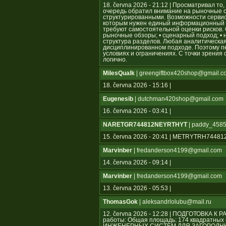
18. června 2026 - 21:12 | Просматривал то
очередь обратил внимание на рыночные 
структурированными. Возможности серви
которым нужен единый информационный ц
требуют самостоятельной оценки рисков.
рыночные обзоры; • сценарный подход; • 
структура разделов. Любая аналитическа
дисциплинированном подходе. Поэтому п
условиях и ограничениях. С точки зрения
логично.
MilesQualk
| greengiftbox420shop@gmail.c
18. června 2026 - 15:16 |
Eugenesib
| dutchman420shop@gmail.com
16. června 2026 - 03:41 |
NARETGR744812NEYRTHYT
| paddy_4585
15. června 2026 - 20:41 | METRYTRH744
Marvinber
| fredanderson4199@gmail.com
14. června 2026 - 09:14 |
Marvinber
| fredanderson4199@gmail.com
13. června 2026 - 05:53 |
ThomasGok
| aleksandrlolubu@mail.ru
12. června 2026 - 12:28 | ПОДГОТОВКА К
работы: Общая площадь: 174 квадратн