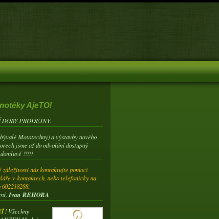
notéky AjeTO!
 DOBY PRODEJNY.
(bývalé Mototechny) a výstavby nového
torech jsme až do odvolání dostupný
 domluvě !!!!!
 záležitosti nás kontaktujte pomocí
láře v kontaktech, nebo telefonicky na
o 602218288.
ení.
Ivan REHORA
 !
Všechny