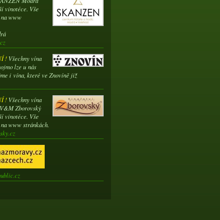
SKANZEN Modrá
ší vinotéce. Vše
e na www
drá
cz
 !
Všechny vína
ojmo lze u nás
me i vína, které ve Znovíně již
 !
Všechny vína
í V&M Zborovský
ší vinotéce. Vše
e na www stránkách.
sky.cz
ublic.cz