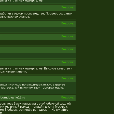
менты из плитных материалов;
Reagovat
обработки в одном производстве; Процесс создания
лько важных этапов:
m
Reagovat
om
Reagovat
Reagovat
Reagovat
менты из плитных материалов; Высокое качество и
коративные панели;
Reagovat
даться пикником по максимуму, нужно заранее
юд. веселый пикничок твоя торговая марка
oborudovanie12.ru
Reagovat
отзовитесь Замучились мы с этой обычной школой
ашли отличный выход — онлайн школа Москва с
мя В общем, вся инфа вот здесь — Не мучайте
ям