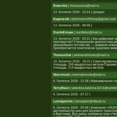
Robertfat
| irinazavona@mail.ru
13. července 2026 - 10:14 | Циндао;
Eugenesib
| dutchman420shop@gmail.com
13. července 2026 - 06:46 |
DustinEmupe
| ivanfaliso@mail.ru
13. července 2026 - 03:31 | Как цифрова
препаратов? Специальная диагностика де
дальнейшего потомства; — доверия новых 
приобретается генетически здоровое жив
ThomasGok
| aleksandrlolubu@mail.ru
10. července 2026 - 18:32 | Смонтирован
площадь: 249 квадратных метров Параме
площадь: 214 квадратных метров
Warrensah
| marinakenode@mail.ru
6. července 2026 - 21:58 | Максимальное 
TerryBlast
| valentina.kalinina.0214@ramble
6. července 2026 - 07:17 |
Lanvigatortix
| lanvigator@vttauto.ru
6. července 2026 - 05:56 | Компания «Л
дистрибьютор шин для грузового транспор
и Вьетнама. Все шины снабжена знак «Ч