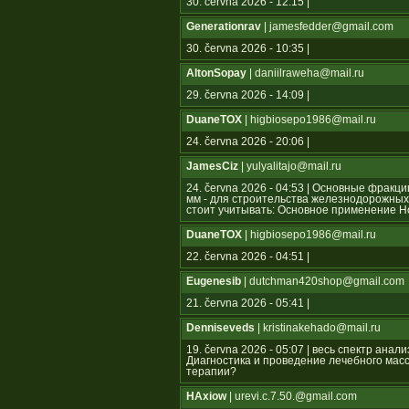
30. června 2026 - 12:15 |
Generationrav
| jamesfedder@gmail.com
30. června 2026 - 10:35 |
AltonSopay
| daniilraweha@mail.ru
29. června 2026 - 14:09 |
DuaneTOX
| higbiosepo1986@mail.ru
24. června 2026 - 20:06 |
JamesCiz
| yulyalitajo@mail.ru
24. června 2026 - 04:53 | Основные фрак
мм - для строительства железнодорожных
стоит учитывать: Основное применение 
DuaneTOX
| higbiosepo1986@mail.ru
22. června 2026 - 04:51 |
Eugenesib
| dutchman420shop@gmail.com
21. června 2026 - 05:41 |
Denniseveds
| kristinakehado@mail.ru
19. června 2026 - 05:07 | весь спектр ан
Диагностика и проведение лечебного мас
терапии?
HAxiow
| urevi.c.7.50.@gmail.com