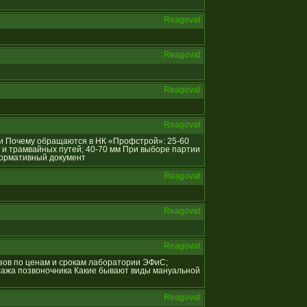
Reagovat
Reagovat
Reagovat
Reagovat
ции Почему обращаются в НК «Профстрой»: 25-60
 и трамвайных путей; 40-70 мм При выборе партии
Нормативный документ
Reagovat
Reagovat
Reagovat
ализов по ценам и срокам лаборатории ЭФиС;
сажа позвоночника Какие бывают виды мануальной
Reagovat