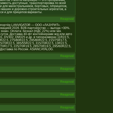
ументов. Работа напрямую — это прозрачные
оимость доступные, транспортировка по всей
и для магистральников, бортовых, п/прицепов,
 машин и дорожно-строительных агрегатов, а
оси и для прицепов варианты.
Reagovat
й импортёр LANVIGATOR — ООО «ЛАЗУРИТ».
икацией 2026. B2B-партнёрство — выгода >30%.
нак». Оплата: безнал (НДС 22%) или чек.
уток. Доставка 40-фт контейнерами ж/д или авто
01, DV302, DM325 и др. в типоразмерах 11R22.5,
R22.5, 275/80R22.5, 295/80R22.5, 215/75R17.5,
75/70R22.5, 385/55R22.5, 315/70R22.5, 13R22.5,
/70R17.5, 225/70R19.5, 285/70R19.5, 295/60R22.5,
 Доставка по России. ASIANCATALOG.
Reagovat
Reagovat
Reagovat
Reagovat
Reagovat