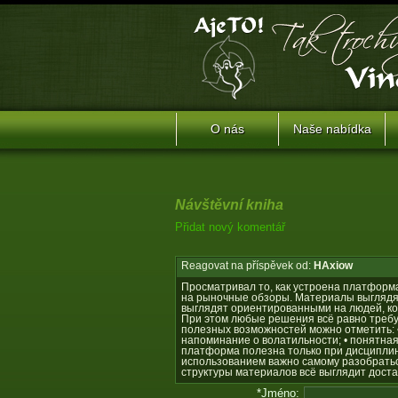
O nás
Naše nabídka
Návštěvní kniha
Přidat nový komentář
Reagovat na příspěvek od:
HAxiow
Просматривал то, как устроена платформ
на рыночные обзоры. Материалы выглядя
выглядят ориентированными на людей, к
При этом любые решения всё равно требу
полезных возможностей можно отметить: •
напоминание о волатильности; • понятная
платформа полезна только при дисципли
использованием важно самому разобраться
структуры материалов всё выглядит доста
*Jméno: