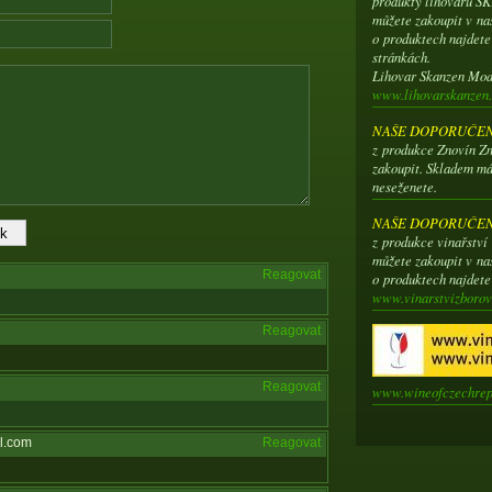
produkty lihovaru 
můžete zakoupit v na
o produktech najdet
stránkách.
Lihovar Skanzen Mo
www.lihovarskanzen.
NAŠE DOPORUČENÍ
z produkce Znovín Zn
zakoupit. Skladem má
neseženete.
NAŠE DOPORUČENÍ
z produkce vinařstv
můžete zakoupit v na
Reagovat
o produktech najdet
www.vinarstvizborov
Reagovat
Reagovat
www.wineofczechrep
l.com
Reagovat