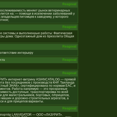
Reagovat
я прослеживаемость меняет рынок ветеринарных
лится на: — помощи в исключении заболеваний у
владельцев питомцев к заводчику, у которого
отное;
Reagovat
ные системы и выполненные работы: Фактическая
тры дома: Одноэтажный дом из бризолита Общая
Reagovat
соответствие интерьеру
r.ru
Reagovat
Reagovat
АЗУРИТ» интернет-витрину ASIANCATALOG — прямой
та без посредников с производств КНР, Таиланда
естный ЗНАК», сертифицирована по нормам ЕАС, и
ументов. Работа напрямую — это прозрачные
оимость доступные, транспортировка по всей
и для магистральников, бортовых, п/прицепов,
 машин и дорожно-строительных агрегатов, а
оси и для прицепов варианты.
Reagovat
й импортёр LANVIGATOR — ООО «ЛАЗУРИТ».