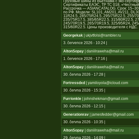
Грузовые шины из Вьетнама с эко-сертиф
Сертификаты ЕАЭС, ТР ТС 018, «Честный з
Рассрочка — ASIANCATALOG. Срок: 15–30 с
по РФ. Модели: SL101, AM201, AV211, DL3
11R24.5, 285/75R24.5, 295/75R22.5, 255/70
235/75R17.5, 385/65R22.5, 315/80R22.5, 2
245/70R19.5, 265/70R19.5, 325/95R24, 245
315/60R22.5. Цены производителя с НДС.
Georgekak
| ukjvtfolsi@rambler.ru
3. července 2026 - 10:24 |
AltonSopay
| daniilraweha@mail.ru
1. července 2026 - 17:16 |
AltonSopay
| daniilraweha@mail.ru
30. června 2026 - 17:28 |
Fortressdxd
| yamiloyola@icloud.com
30. června 2026 - 15:35 |
Furrionkle
| johnshekman@gmail.com
30. června 2026 - 12:15 |
Generationrav
| jamesfedder@gmail.com
30. června 2026 - 10:35 |
AltonSopay
| daniilraweha@mail.ru
29. června 2026 - 14:09 |