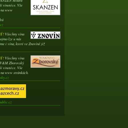
SKANZEN Modrá
ší vinotéce. Vše
e na www
drá
cz
 !
Všechny vína
ojmo lze u nás
me i vína, které ve Znovíně již
 !
Všechny vína
í V&M Zborovský
ší vinotéce. Vše
e na www stránkách.
sky.cz
ublic.cz