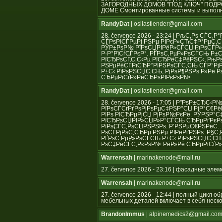
ЗАГОРОДНЫХ ДОМОВ "ПОД КЛЮЧ" ПОД
ДОМЕ Смонтированные системы и выполн
RandyDat
| osliastiender@gmail.com
28. července 2026 - 23:24 | РљС‚Рѕ СЃ
СЃРѕРІСЃРµРј РЅРµ РІРєР»СЋС‡Р°РµС‚СЃ
РЎР±РѕР№ РїРѕСЏРІРёР»СЃСЏ РїРѕСЃР»
Р·Р°РїСѓСЃРєР°. РҐРѕС‚РµР»РѕСЃСЊ Р
РїСЂРѕСЃС‚С‹Рµ РїСЂРёС‡РёРЅС‹. РњР
РЅРµРёСЃРїСЂР°РІРЅРѕСЃС‚СЊ СЃР°Рј
Р±С‹ РїРѕРЅСЏС‚СЊ, РјРѕР¶РЅРѕ Р»Рё
СЂРµРіСѓР»РёСЂРѕРІРєРѕР№.
RandyDat
| osliastiender@gmail.com
28. července 2026 - 17:05 | Р”РѕР±СЂС‹
РїРѕСЃСѓРґРѕРјРѕРµС‡РЅР°СЏ РјР°С€Рё
РІРѕ РІСЂРµРјСЏ РјРѕР№РєРё. РЎРЅР°
РїСЂРѕСЏРІР»СЏР»Р°СЃСЊ СЂРµРґРєРѕ,
РїРѕСЃС‚РѕСЏРЅРЅРѕ. Р’РЅРµС€РЅРёС
РѕСЃРјРѕС‚СЂРµ РЅРµ РІРёРґРЅРѕ. Р§С
РҐРѕС‚РµР»РѕСЃСЊ Р±С‹ РїРѕРЅСЏС‚СЊ
РѕС‡РёСЃС‚РєРѕР№ РёР»Рё СЂРµРіСѓР
Warrensah
| marinakenode@mail.ru
27. července 2026 - 23:16 | фасадные эле
Warrensah
| marinakenode@mail.ru
27. července 2026 - 12:44 | полный цикл 
мебельных деталей включает в себя неско
BrandonImmus
| alpinemedics2@gmail.co