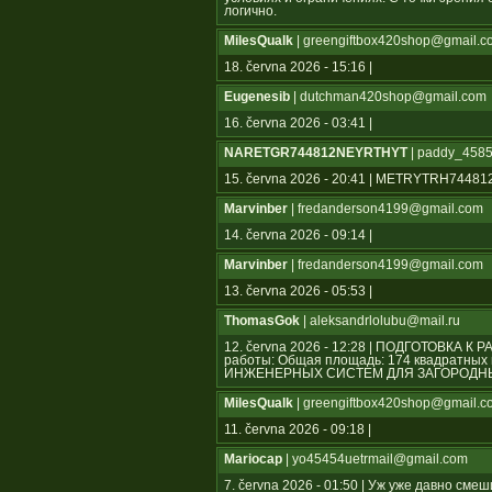
логично.
MilesQualk
| greengiftbox420shop@gmail.c
18. června 2026 - 15:16 |
Eugenesib
| dutchman420shop@gmail.com
16. června 2026 - 03:41 |
NARETGR744812NEYRTHYT
| paddy_4585
15. června 2026 - 20:41 | METRYTRH744
Marvinber
| fredanderson4199@gmail.com
14. června 2026 - 09:14 |
Marvinber
| fredanderson4199@gmail.com
13. června 2026 - 05:53 |
ThomasGok
| aleksandrlolubu@mail.ru
12. června 2026 - 12:28 | ПОДГОТОВКА К
работы: Общая площадь: 174 квадратн
ИНЖЕНЕРНЫХ СИСТЕМ ДЛЯ ЗАГОРОДНЫ
MilesQualk
| greengiftbox420shop@gmail.c
11. června 2026 - 09:18 |
Mariocap
| yo45454uеtrmail@gmail.com
7. června 2026 - 01:50 | Уж уже давно см