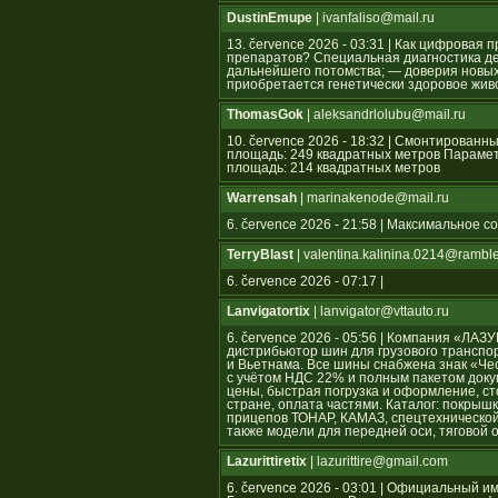
DustinEmupe
| ivanfaliso@mail.ru
13. července 2026 - 03:31 | Как цифрова
препаратов? Специальная диагностика де
дальнейшего потомства; — доверия новых 
приобретается генетически здоровое жив
ThomasGok
| aleksandrlolubu@mail.ru
10. července 2026 - 18:32 | Смонтирован
площадь: 249 квадратных метров Параме
площадь: 214 квадратных метров
Warrensah
| marinakenode@mail.ru
6. července 2026 - 21:58 | Максимальное 
TerryBlast
| valentina.kalinina.0214@ramble
6. července 2026 - 07:17 |
Lanvigatortix
| lanvigator@vttauto.ru
6. července 2026 - 05:56 | Компания «Л
дистрибьютор шин для грузового транспор
и Вьетнама. Все шины снабжена знак «Ч
с учётом НДС 22% и полным пакетом док
цены, быстрая погрузка и оформление, ст
стране, оплата частями. Каталог: покрышк
прицепов ТОНАР, КАМАЗ, спецтехнической
также модели для передней оси, тяговой 
Lazurittiretix
| lazurittire@gmail.com
6. července 2026 - 03:01 | Официальны