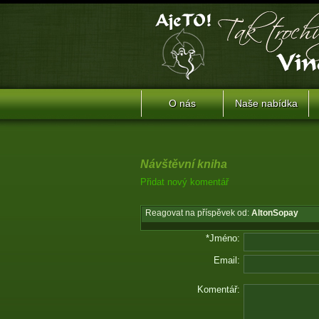
O nás
Naše nabídka
Návštěvní kniha
Přidat nový komentář
Reagovat na příspěvek od:
AltonSopay
*Jméno:
Email:
Komentář: