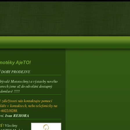
notéky AjeTO!
 DOBY PRODEJNY.
(bývalé Mototechny) a výstavby nového
torech jsme až do odvolání dostupný
 domluvě !!!!!
 záležitosti nás kontaktujte pomocí
láře v kontaktech, nebo telefonicky na
o 602218288.
ení.
Ivan REHORA
 !
Všechny