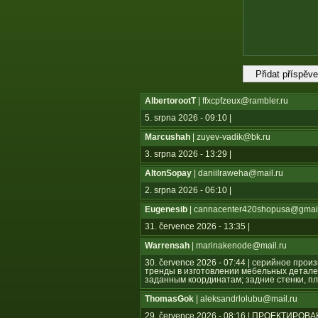
AlbertorootT
| ffxcpfzeux@rambler.ru
5. srpna 2026 - 09:10 |
Marcushah
| zuyev-vadik@bk.ru
3. srpna 2026 - 13:29 |
AltonSopay
| daniilraweha@mail.ru
2. srpna 2026 - 06:10 |
Eugenesib
| cannacenter420shopusa@gmai
31. července 2026 - 13:35 |
Warrensah
| marinakenode@mail.ru
30. července 2026 - 07:44 | серийное пр
тренды в изготовлении мебельных детале
заданным координатам; задние стенки, пл
ThomasGok
| aleksandrlolubu@mail.ru
29. července 2026 - 08:16 | ПРОЕКТ