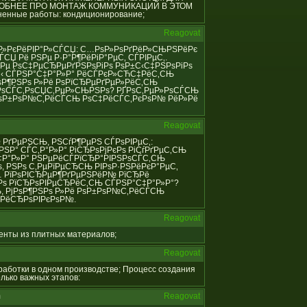
РОБНЕЕ ПРО МОНТАЖ КОММУНИКАЦИЙ В ЭТОМ
енные работы: кондиционирование;
Reagovat
С‚Р°Р»РєРёРІР°Р»СЃСЏ: С…РѕР»РѕРґРёР»СЊРЅРёРє
СЏ Рё РЅРµ Р·Р°Р¶РёРіР°РµС‚ СЃРІРµС‚.
Рµ РѕС‡РµСЂРµРґРЅРѕРіРѕ РѕР±С‹С‡РЅРѕРіРѕ
±С‹ СЃРЅР°С‡Р°Р»Р° РёСЃРєР»СЋС‡РёС‚СЊ
ѕР¶РЅРѕ Р»Рё РѕРїСЂРµРґРµР»РёС‚СЊ
РѕСЃС‚РѕСЏС‚РµР»СЊРЅРѕ? РҐРѕС‚РµР»РѕСЃСЊ
 РѕР±РѕР№С‚РёСЃСЊ РѕС‡РёСЃС‚РєРѕР№ РёР»Рё
Reagovat
Р№ РґРµРЅСЊ, РЅСѓР¶РµРЅ СЃРѕРІРµС‚:
РЅР° СЃС‚Р°Р»Р° РіСЂРѕРјРєРѕ РіСѓРґРµС‚СЊ
С‡Р°Р»Р° РЅРµРёСЃРїСЂР°РІРЅРѕСЃС‚СЊ
 РЅРѕ С‚РµРїРµСЂСЊ РІРѕР·РЅРёРєР°РµС‚
… РїРѕРІСЂРµР¶РґРµРЅРёР№ РїСЂРё
‚Рѕ РїСЂРѕРІРµСЂРёС‚СЊ СЃРЅР°С‡Р°Р»Р°?
, РјРѕР¶РЅРѕ Р»Рё РѕР±РѕР№С‚РёСЃСЊ
»РёСЂРѕРІРєРѕР№.
Reagovat
менты из плитных материалов;
Reagovat
обработки в одном производстве; Процесс создания
лько важных этапов:
m
Reagovat