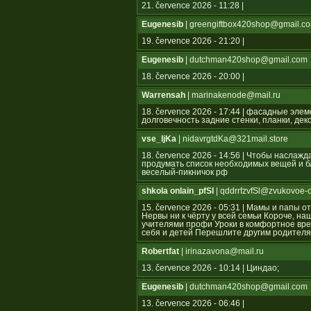
21. července 2026 - 11:28 |
Eugenesib
| greengiftbox420shop@gmail.c
19. července 2026 - 21:20 |
Eugenesib
| dutchman420shop@gmail.com
18. července 2026 - 20:00 |
Warrensah
| marinakenode@mail.ru
18. července 2026 - 17:44 | фасадные эле
долговечность задние стенки, планки, де
vse_ljKa
| nidavrgtdKa@321mail.store
18. července 2026 - 14:56 | Чтобы наслаж
продумать список необходимых вещей и бл
веселый-пикничок рф
shkola onlain_pfSl
| qddrrfzvfSl@zvukovoe-
15. července 2026 - 05:31 | Мамы и папы 
Нервы ни к чёрту у всей семьи Короче, н
учителями профи Уроки в комфортное вре
себя и детей Перешлите другим родител
Robertfat
| irinazavona@mail.ru
13. července 2026 - 10:14 | Циндао;
Eugenesib
| dutchman420shop@gmail.com
13. července 2026 - 06:46 |