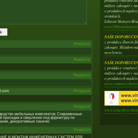
produkty lihovaru 
můžete zakoupit v na
o produktech najdet
stránkách.
Lihovar Skanzen Mo
www.lihovarskanzen.
NAŠE DOPORUČENÍ
z produkce Znovín Zn
Reagovat
zakoupit. Skladem má
neseženete.
Reagovat
NAŠE DOPORUČENÍ
z produkce vinařstv
můžete zakoupit v na
Reagovat
o produktech najdet
www.vinarstvizborov
l.com
Reagovat
Reagovat
www.wineofczechrep
оизводство мебельных комплектов; Современные
й присадка и сверление под фурнитуру по
анки, декоративные панели;
Reagovat
ИРОВАНИЕ И МОНТАЖ ИНЖЕНЕРНЫХ СИСТЕМ ДЛЯ