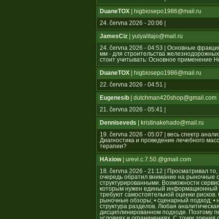
DuaneTOX
| higbiosepo1986@mail.ru
24. června 2026 - 20:06 |
JamesCiz
| yulyalitajo@mail.ru
24. června 2026 - 04:53 | Основные фрак
мм - для строительства железнодорожных
стоит учитывать: Основное применение 
DuaneTOX
| higbiosepo1986@mail.ru
22. června 2026 - 04:51 |
Eugenesib
| dutchman420shop@gmail.com
21. června 2026 - 05:41 |
Denniseveds
| kristinakehado@mail.ru
19. června 2026 - 05:07 | весь спектр ан
Диагностика и проведение лечебного мас
терапии?
HAxiow
| urevi.c.7.50.@gmail.com
18. června 2026 - 21:12 | Просматривал то
очередь обратил внимание на рыночные 
структурированными. Возможности серви
которым нужен единый информационный ц
требуют самостоятельной оценки рисков.
рыночные обзоры; • сценарный подход; • 
структура разделов. Любая аналитическа
дисциплинированном подходе. Поэтому п
условиях и ограничениях. С точки зрения