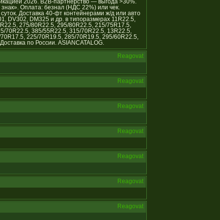
икацией 2026. B2B-партнёрство — выгода >30%.
нак». Оплата: безнал (НДС 22%) или чек.
уток. Доставка 40-фт контейнерами ж/д или авто
01, DV302, DM325 и др. в типоразмерах 11R22.5,
R22.5, 275/80R22.5, 295/80R22.5, 215/75R17.5,
75/70R22.5, 385/55R22.5, 315/70R22.5, 13R22.5,
/70R17.5, 225/70R19.5, 285/70R19.5, 295/60R22.5,
 Доставка по России. ASIANCATALOG.
Reagovat
Reagovat
Reagovat
Reagovat
Reagovat
Reagovat
Reagovat