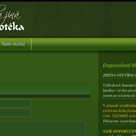
Naše služby
Doporučení Vi
ZMĚNA OTEVÍRACÍ
Vzhledem k bouraní 
baráku v těchto pros
jenom po telefonické
V případě neodkladné
elektronického formu
čísle 724538982 neb
Děkujeme za pochop
NAŠE DOPORUČENÍ