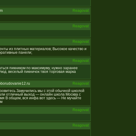
om
Reagovat
Reagovat
Reagovat
менты из плитных материалов; Высокое качество и
коративные панели;
Reagovat
даться пикником по максимуму, нужно заранее
юд. веселый пикничок твоя торговая марка
oborudovanie12.ru
Reagovat
отзовитесь Замучились мы с этой обычной школой
ашли отличный выход — онлайн школа Москва с
мя В общем, вся инфа вот здесь — Не мучайте
ям
Reagovat
Reagovat