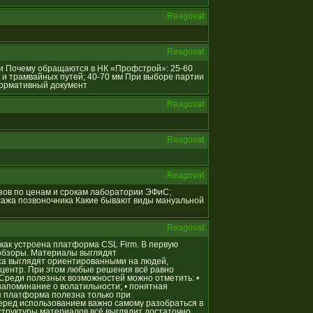
Reagovat
Reagovat
ции Почему обращаются в НК «Профстрой»: 25-60
 и трамвайных путей; 40-70 мм При выборе партии
Нормативный документ
Reagovat
Reagovat
Reagovat
ализов по ценам и срокам лаборатории ЭФиС;
сажа позвоночника Какие бывают виды мануальной
Reagovat
, как устроена платформа CSL Firm. В первую
обзоры. Материалы выглядят
са выглядят ориентированными на людей,
ентр. При этом любые решения всё равно
 Среди полезных возможностей можно отметить: •
напоминание о волатильности; • понятная
я платформа полезна только при
еред использованием важно самому разобраться в
 структуры материалов всё выглядит достаточно