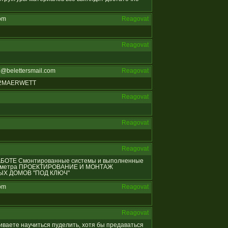
om
Reagovat
Reagovat
@belettersmail.com
Reagovat
812MAERWETT
Reagovat
Reagovat
Reagovat
 РАБОТЕ Смонтированные системы и выполненные
ых метра ПРОЕКТИРОВАНИЕ И МОНТАЖ
Х ДОМОВ "ПОД КЛЮЧ"
om
Reagovat
Reagovat
ешиваете научиться пуделить, хотя бы предаваться