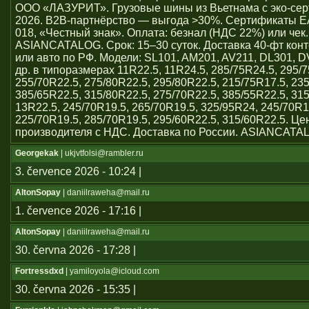
ООО «ЛАЗУРИТ». Грузовые шины из Вьетнама с эко-се
2026. B2B-партнёрство — выгода >30%. Сертификаты 
018, «Честный знак». Оплата: безнал (НДС 22%) или чек
ASIANCATALOG. Срок: 15–30 суток. Доставка 40-фт кон
или авто по РФ. Модели: SL101, AM201, AV211, DL301, 
др. в типоразмерах 11R22.5, 11R24.5, 285/75R24.5, 295/7
255/70R22.5, 275/80R22.5, 295/80R22.5, 215/75R17.5, 23
385/65R22.5, 315/80R22.5, 275/70R22.5, 385/55R22.5, 31
13R22.5, 245/70R19.5, 265/70R19.5, 325/95R24, 245/70R1
225/70R19.5, 285/70R19.5, 295/60R22.5, 315/60R22.5. Ц
производителя с НДС. Доставка по России. ASIANCATA
Georgekak
| ukjvtfolsi@rambler.ru
3. července 2026 - 10:24 |
AltonSopay
| daniilraweha@mail.ru
1. července 2026 - 17:16 |
AltonSopay
| daniilraweha@mail.ru
30. června 2026 - 17:28 |
Fortressdxd
| yamiloyola@icloud.com
30. června 2026 - 15:35 |