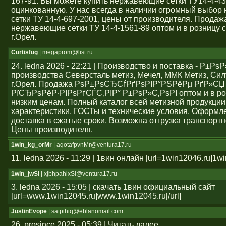
167-91. Вы можете купить нержавеющие сетки ТУ14-4-43
оцинкованную. У нас всегда в наличии огромный выбо
сетки ТУ 14-4-697-2001, цены от производителя. Продаж
нержавеющие сетки ТУ 14-4-1561-89 оптом и в розницу с
г.Орел.
Curtisfug
| megaprom@list.ru
24. ledna 2026 - 22:21 | Производство и поставка - Р±РѕР
производства Северсталь метиз, Мечел, ММК Метиз, Сил
г.Орел. Продажа РѕР±РѕСЂСѓРґРѕРІР°РЅРёРµ РґР»СЏ
РїСЂРѕРёР·РІРѕРґСЃС‚РІР° Р±РѕР»С‚РѕРІ оптом и в ро
низким ценам. Полный каталог всей метизной продукции
характеристики, ГОСТы и технические условия. Оформле
доставка в сжатые сроки. Возможна отгрузка транспорт
Цены производителя.
1win_kg_orMr
| aqotafpvnMr@ventura17.ru
11. ledna 2026 - 11:29 | 1вин онлайн [url=1win12046.ru]1win
1win_jwSl
| xjbhpahixSl@ventura17.ru
3. ledna 2026 - 15:05 | скачать 1вин официальный сайт
[url=www.1win12045.ru]www.1win12045.ru[/url]
JustinEvope
| satpihiq@eblanomail.com
26. prosince 2025 - 05:39 | Читать далее