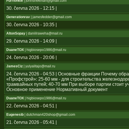
Furrionkle
| johnshekman@gmail.com
30. června 2026 - 12:15 |
Generationrav
| jamesfedder@gmail.com
30. června 2026 - 10:35 |
AltonSopay
| daniilraweha@mail.ru
29. června 2026 - 14:09 |
DuaneTOX
| higbiosepo1986@mail.ru
24. června 2026 - 20:06 |
JamesCiz
| yulyalitajo@mail.ru
24. června 2026 - 04:53 | Основные фракции Почему обр
«Профстрой»: 25-60 мм - для строительства железнодо
трамвайных путей; 40-70 мм При выборе партии стоит у
Основное применение Нормативный документ
DuaneTOX
| higbiosepo1986@mail.ru
22. června 2026 - 04:51 |
Eugenesib
| dutchman420shop@gmail.com
21. června 2026 - 05:41 |