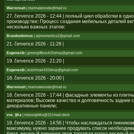
Warrensah
| marinakenode@mail.ru
27. července 2026 - 12:44 | полный цикл обработки в одн
производстве; Процесс создания мебельных деталей вкл
несколько важных этапов:
BrandonImmus
| alpinemedics2@gmail.com
21. července 2026 - 11:28 |
Eugenesib
| greengiftbox420shop@gmail.com
19. července 2026 - 21:20 |
Eugenesib
| dutchman420shop@gmail.com
18. července 2026 - 20:00 |
Warrensah
| marinakenode@mail.ru
18. července 2026 - 17:44 | фасадные элементы из плитн
материалов; Высокое качество и долговечность задние с
декоративные панели;
vse_ljKa
| nidavrgtdKa@321mail.store
18. července 2026 - 14:56 | Чтобы наслаждаться пикником
максимуму, нужно заранее продумать список необходим
блюд. веселый пикничок твоя торговая марка веселый-п