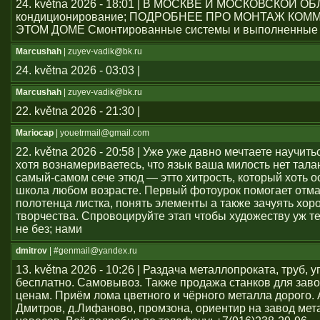
24. května 2026 - 18:01 | В МОСКВЕ И МОСКОВСКОЙ О
кондиционирование; ПОДРОБНЕЕ ПРО МОНТАЖ КОМ
ЭТОМ ДОМЕ Смонтированные системы и выполненные 
Marcushah
| zuyev-vadik@bk.ru
24. května 2026 - 03:03 |
Marcushah
| zuyev-vadik@bk.ru
22. května 2026 - 21:30 |
Mariocap
| youеtrmail@gmail.com
22. května 2026 - 20:58 | Уже уже давно мечтаете научить
хотя вознамериваетесь, что язык ваша милость нет тал
самый-самом сече этюд — этто хитрость, который хоть о
школа любом возрасте. Первый фотоурок помогает отма
полотенца листка, понять элементы а также зачуять хор
творчества. Спровоцируйте этап чтобы художеству уж т
не без; нами
dmitrov
| #genmail@yandex.ru
13. května 2026 - 10:26 | Раздача металлопроката, труб, у
бесплатно. Самовывоз. Также продажа станков для заво
ценам. Приём лома цветного и чёрного металла дорого. 
Дмитров, д.Лифаново, промзона, ориентир на завод мет