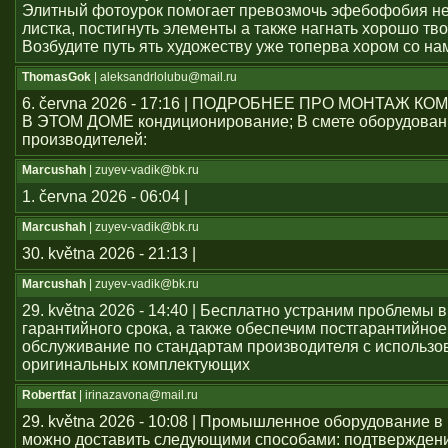
Элитный фотоурок помогает превозмочь эфебофобия н
листка, постигнуть элементы а также нагнать хорошо тво
Возбудите путь ять художеству уже топерва хором со на
ThomasGok
| aleksandrlolubu@mail.ru
6. června 2026 - 17:16 | ПОДРОБНЕЕ ПРО МОНТАЖ 
В ЭТОМ ДОМЕ кондиционирование; В смете оборудован
производителей:
Marcushah
| zuyev-vadik@bk.ru
1. června 2026 - 06:04 |
Marcushah
| zuyev-vadik@bk.ru
30. května 2026 - 21:13 |
Marcushah
| zuyev-vadik@bk.ru
29. května 2026 - 14:40 | Бесплатно устраним проблемы 
гарантийного срока, а также обеспечим постгарантийное
обслуживание по стандартам производителя с использ
оригинальных комплектующих
Robertfat
| irinazavona@mail.ru
29. května 2026 - 10:08 | Промышленное оборудование в
можно доставить следующими способами: подтвержден