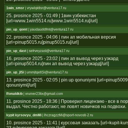
1win_smsr
| vrywlqktlsr@ventura17.ru
25. prosince 2025 - 01:49 | 1вин узбекистан
[url=www.1win5514.ru]www.1win5514.ru[/url]
pin_up_qomt
| yaudauddfmt@ventura17.ru
22. prosince 2025 - 04:06 | пин ап мобильная версия
[url=pinup5015.ru]pinup5015.ru[/url]
pin_up_dast
| sefrveyzast@ventura17.ru
16. prosince 2025 - 23:02 | пин ап вывод через узкард
[url=pinup5014.ru]пин ап вывод через узкард[/url]
pin_up_jlSi
| ummjtqetlSi@ventura17.ru
13. prosince 2025 - 02:05 | pin up qonuniymi [url=pinup5009
qonuniymi[/url]
Ronaldkib
| xrumer23tix@gmail.com
11. prosince 2025 - 18:36 | Проверил лицензию - все в п
выдал. Честно работают, не ловят новичков на подвохи.
kypit kyrsovyu_dmMi
| lhczragzzMi@sport-novosti-2.ru
10. prosince 2025 - 11:41 | курсовая заказать [url=kupit-ku
23.ru]курсовая заказать[/url] .