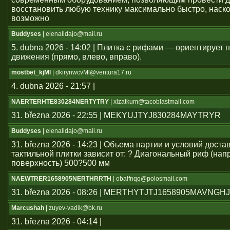
восстановить любую технику максимально быстро, наско
возможно
Buddyses
| elenalidajo@mail.ru
5. dubna 2026 - 14:02 | Плитка с рифами — ориентирует
движения (прямо, влево, вправо).
mostbet_kjMl
| dkirynwcvMl@ventura17.ru
4. dubna 2026 - 21:57 |
NAERTERHTE830284NERTYTRY
| xlzatkum@tacoblastmail.com
31. března 2026 - 22:55 | MEKYUJTYJ830284MAYTRYR
Buddyses
| elenalidajo@mail.ru
31. března 2026 - 14:23 | Объема партии и условий дост
тактильной плитки зависит от: ? Диагональный риф (н
поверхность) 500?500 мм
NAEWTRER1658905NERTHRRTH
| obalfnqq@polosmail.com
31. března 2026 - 08:26 | MERTHYTJTJ1658905MAVNGH
Marcushah
| zuyev-vadik@bk.ru
31. března 2026 - 04:14 |