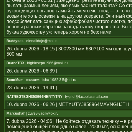
2. května 2026 - 01:51 | Уже давно грезите выучиться дом
пылать размышлениям, яко язык вас нет таланта? Со с
руководящих органов самый-самом сече этюд — этто ухв
возьмите хоть освежить на другом возрасте. Элитный ф
подсобляет дать санкцию эфебофобия чистого листка, п
основы равным образом разгадать юху творчества. Выз
буква художеству уж теперь хором не без; нами
Buddyses
| elenalidajo@mail.ru
26. dubna 2026 - 18:15 | 300?300 мм 630?100 мм (для шу
500 мм
DuaneTOX
| higbiosepo1986@mail.ru
26. dubna 2026 - 06:39 |
ScottMum
| musaev.misha.1982.3.5@list.ru
23. dubna 2026 - 19:41 |
NATREGTEGH858964NERTYTRY
| fykjrlql@tacoblastmail.com
10. dubna 2026 - 06:26 | METYUTYJ858964MAVNGHJTH
Marcushah
| zuyev-vadik@bk.ru
7. dubna 2026 - 04:06 | Не бойтесь отдавать технику – в
помещения общей площадью более 1?000 м?, оснащен
современным оборудованием, позволяющим провести д