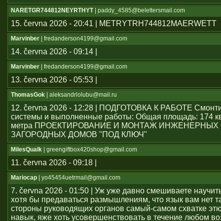
NARETGR744812NEYRTHYT
| paddy_4585@belettersmail.com
15. června 2026 - 20:41 | METRYTRH744812MAERWETT
Marvinber
| fredanderson4199@gmail.com
14. června 2026 - 09:14 |
Marvinber
| fredanderson4199@gmail.com
13. června 2026 - 05:53 |
ThomasGok
| aleksandrlolubu@mail.ru
12. června 2026 - 12:28 | ПОДГОТОВКА К РАБОТЕ Смон
системы и выполненные работы: Общая площадь: 174 к
метра ПРОЕКТИРОВАНИЕ И МОНТАЖ ИНЖЕНЕРНЫХ
ЗАГОРОДНЫХ ДОМОВ "ПОД КЛЮЧ"
MilesQualk
| greengiftbox420shop@gmail.com
11. června 2026 - 09:18 |
Mariocap
| yo45454uеtrmail@gmail.com
7. června 2026 - 01:50 | Уж уже давно смешиваете научит
хотя бы предаваться размышлениям, что язык вам нет т
стороны руководящих органов самый-самом схватке эт
навык, яже хоть усовершенствовать в течение любом во