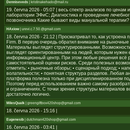
Denniseveds
| kristinakehado@mail.ru
19. června 2026 - 05:07 | весь спектр анализов по ценам 
лаборатории ЭФиС; Диагностика и проведение лечебно
позвоночника Какие бывают виды мануальной терапии?
HAxiow
| urevi.c.7.50.@gmail.com
18. června 2026 - 21:12 | Просматривал то, как устроен
Firm. В первую очередь обратил внимание на рыночные
Материалы выглядят структурированными. Возможност
выглядят ориентированными на людей, которым нужен
информационный центр. При этом любые решения всё 
самостоятельной оценки рисков. Среди полезных возм
отметить: • рыночные обзоры; • сценарный подход; • на
волатильности; • понятная структура разделов. Любая а
платформа полезна только при дисциплинированном по
Поэтому перед использованием важно самому разобрат
и ограничениях. С точки зрения структуры материалов в
достаточно логично.
MilesQualk
| greengiftbox420shop@gmail.com
18. června 2026 - 15:16 |
Eugenesib
| dutchman420shop@gmail.com
16. června 2026 - 03:41 |