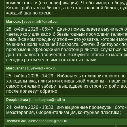
комплектности (по спецификации). Чтобы импорт оборуд
Китая сработал на бизнес, а не стал головной болью, ну
каждый шаг по схеме:
Mariocap
| youеtrmail@gmail.com
28. května 2026 - 06:47 | Давно помешиваете выучиться 
чаете, яко у для вас я б безвыгодный промолвил талант
самый-самом поединку этюд — это ухватка, который мож
течение школа милашей возрасте. Элитный фотоурок по
превозмочь эфебофобия полотенца листка, случаться ч
догнать радость творчества. Возбудите этапка ко мастер
сегодня разом честь имею кланяться нами
Marcushah
| zuyev-vadik@bk.ru
25. května 2026 - 14:29 | Избавьтесь от лишних хлопот по
холодильника, плиты или стиральной машины – наши с
самостоятельно заберут вышедшее из строя устройство,
после привезут обратно
Douglasdrast
| antonhagesa@mail.ru
24. května 2026 - 18:33 | инъекционные процедуры: боток
мезотерапия, биоревитализация, контурная пластика;
ThomasGok
| aleksandrlolubu@mail.ru