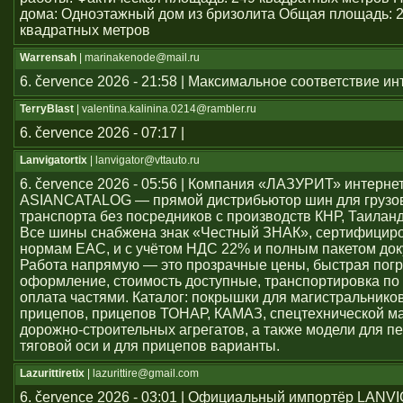
дома: Одноэтажный дом из бризолита Общая площадь: 
квадратных метров
Warrensah
| marinakenode@mail.ru
6. července 2026 - 21:58 | Максимальное соответствие и
TerryBlast
| valentina.kalinina.0214@rambler.ru
6. července 2026 - 07:17 |
Lanvigatortix
| lanvigator@vttauto.ru
6. července 2026 - 05:56 | Компания «ЛАЗУРИТ» интерне
ASIANCATALOG — прямой дистрибьютор шин для грузо
транспорта без посредников с производств КНР, Таиланд
Все шины снабжена знак «Честный ЗНАК», сертифицир
нормам ЕАС, и с учётом НДС 22% и полным пакетом док
Работа напрямую — это прозрачные цены, быстрая погр
оформление, стоимость доступные, транспортировка по 
оплата частями. Каталог: покрышки для магистральников
прицепов, прицепов ТОНАР, КАМАЗ, спецтехнической м
дорожно-строительных агрегатов, а также модели для пе
тяговой оси и для прицепов варианты.
Lazurittiretix
| lazurittire@gmail.com
6. července 2026 - 03:01 | Официальный импортёр LAN