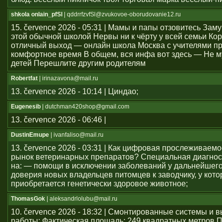
shkola onlain_pfSl
| qddrrfzvfSl@zvukovoe-oborudovanie12.ru
15. července 2026 - 05:31 | Мамы и папы отзовитесь Зам
этой обычной школой Нервы ни к чёрту у всей семьи Ко
отличный выход — онлайн школа Москва с учителями п
комфортное время В общем, вся инфа вот здесь — Не м
детей Перешлите другим родителям
Robertfat
| irinazavona@mail.ru
13. července 2026 - 10:14 | Циндао;
Eugenesib
| dutchman420shop@gmail.com
13. července 2026 - 06:46 |
DustinEmupe
| ivanfaliso@mail.ru
13. července 2026 - 03:31 | Как цифровая прослеживаем
рынок ветеринарных препаратов? Специальная диагнос
на: — помощи в исключении заболеваний у дальнейшего
доверия новых владельцев питомцев к заводчику, у кото
приобретается генетически здоровое животное;
ThomasGok
| aleksandrlolubu@mail.ru
10. července 2026 - 18:32 | Смонтированные системы и
работы: Фактическая площадь: 249 квадратных метров 