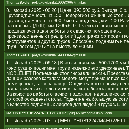
ThomasSwels
| polyakovdanila19908366@mail.ru
8. listopadu 2025 - 08:20 | Цена: 393 500 руб. Выгода: 0 р.
Грузоподъемность, кг 150. Недорогие ножничные столы 
Грузоподъемность, кг 800 Высота подъема, мм 1500 Раз
платформы (ДхШ), мм 1200x610. Тележка с подъемной 
предназначена для работы в складских помещениях,
производственных предприятий для транспортировки ко
инструментов и других грузов. Способны поднимать и 
грузы весом до 0.3т на высоту до 900мм.
ThomasSwels
| polyakovdanila19908366@mail.ru
1. listopadu 2025 - 06:18 | Высота подъёма: 500-1700 мм
конструкция поднимает груз и надежно его удерживает. 
NOBLELIFT Подъемный стол гидравлический. Представ
данном разделе каталога модели могут применяться как
помещениях, так и на улице. Среди главных преимущес
гидравлических столов можно назвать безопасность при
За качество работы отвечает надежная гидравлическая 
которой оснащены столы. Поднятие на большую высоту.
в качестве подъемных лифтов для людей и грузов. Еще 
NARTYTRYUT812247NEHTYHYHTR
| yvlrjuxk@tacoblastmail.com
1. listopadu 2025 - 03:17 | MERTYHR812247MAERWETT