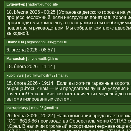
EvgenyFep
| nado@xrumgo.site
18. března 2026 - 00:25 | Установка детского городка на 
процесс несложный, если инструкция понятная. Хороши
производители комплектуют площадки всем необходим
пошаговым руководством. Мы собрали комплекс вдвоём
выходной.
DuaneTOX
| higbiosepo1986@mail.ru
6. března 2026 - 08:57 |
Marcushah
| zuyev-vadik@bk.ru
18. února 2026 - 11:14 |
kupit_ywsl
| wglfkwwmosl@321mail.ru
15. února 2026 - 19:14 | Если вы хотите гаражные ворота 
обращайтесь к нам — мы предлагаем лучшие условия и
качество! От классических металлических моделей до с
автоматизированных систем.
Inarrapiniavy
| cetka25@mail.ru
26. ledna 2026 - 20:22 | Наша компания предлагает нер
ГОСТ 6613-86 производства Северсталь метиз ОСПАЗ с
г.Орел. В наличии огромный ассортиментнержавеющие се