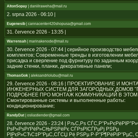
AltonSopay
| daniilraweha@mail.ru
2. srpna 2026 - 06:10 |
Eugenesib
| cannacenter420shopusa@gmail.com
31. července 2026 - 13:35 |
Warrensah
| marinakenode@mail.ru
30. července 2026 - 07:44 | серийное производство мебе
комплектов; Современные тренды в изготовлении мебе
присадка и сверление под фурнитуру по заданным коор
задние стенки, планки, декоративные панели;
ThomasGok
| aleksandrlolubu@mail.ru
29. července 2026 - 08:16 | ПРОЕКТИРОВАНИЕ И МОН
ИНЖЕНЕРНЫХ СИСТЕМ ДЛЯ ЗАГОРОДНЫХ ДОМОВ "
ПОДРОБНЕЕ ПРО МОНТАЖ КОММУНИКАЦИЙ В ЭТОМ
Смонтированные системы и выполненные работы:
кондиционирование;
RandyDat
| osliastiender@gmail.com
28. července 2026 - 23:24 | РљС‚Рѕ СЃС‚Р°Р»РєРёРІР°
РѕР»РѕРґРёР»СЊРЅРёРє СЃРѕРІСЃРµРј РЅРµ
РІРєР»СЋС‡Р°РµС‚СЃСЏ Рё РЅРµ Р·Р°Р¶РёРіР°РµС‚ С