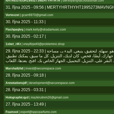
NATREGTEGH1995273NEHTYHYHTR
| uwrxxyah@tacoblastmail.com
31. října 2025 - 09:56 | MERTYHRTHYHT1995273MAVN
Vortexzet
| gcarr8970@gmail.com
30. října 2025 - 11:33 |
Flashpaqlvq
| mark.kelly@stradamusic.com
30. října 2025 - 02:17 |
1xbet_riKt
| vrwylfzpeKt@problemno.shop
29. října 2025 - 22:33 | يعتبر تطبيق هو. سهلة. لتحقيق، ينبغي. البدء بـ، مساحة
جهازك. أيضًا، فحص. كان لديك، التنزيل. كل ما سبق، يمكنك تطبيق
Marshallzhd
| invest@securespace.com
28. října 2025 - 09:18 |
Annotationsjdf
| development@securespace.com
28. října 2025 - 03:31 |
Holographicqyd
| mazkirutmm26@gmail.com
27. října 2025 - 13:49 |
Foamool
| export@sppcparfums.com