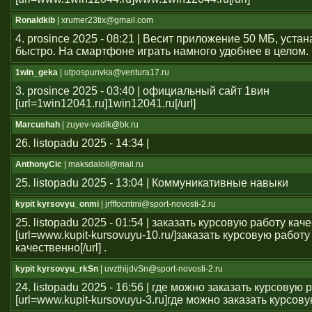
Ronaldkib
| xrumer23tix@gmail.com
4. prosince 2025 - 08:21 | Весит приложение 50 МБ, уста
быстро. На смартфоне играть намного удобнее в целом.
1win_geka
| utpospunvka@ventura17.ru
3. prosince 2025 - 03:40 | официальный сайт 1вин
[url=1win12041.ru]1win12041.ru[/url]
Marcushah
| zuyev-vadik@bk.ru
26. listopadu 2025 - 14:34 |
AnthonyCic
| maksdaloli@mail.ru
25. listopadu 2025 - 13:04 | Коммуникативные навыки
kypit kyrsovyu_onmi
| jrfffocntmi@sport-novosti-2.ru
25. listopadu 2025 - 01:54 | заказать курсовую работу кач
[url=www.kupit-kursovuyu-10.ru/]заказать курсовую работу
качественно[/url] .
kypit kyrsovyu_rkSn
| uvzthijdvSn@sport-novosti-2.ru
24. listopadu 2025 - 16:56 | где можно заказать курсовую 
[url=www.kupit-kursovuyu-3.ru]где можно заказать курсовую 