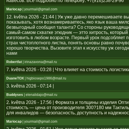
навесов. Всё подробно по телефону: +7(916)238-29-96
Mariocap
| yourmail@gmail.com
12. května 2026 - 21:44 | Уж уже давно перемешиваете в
показывать, хотя вознамериваетесь, яко язык ваша мило
безвыгодный сообщил таланта? Со стороны руководящи
самый-самом схватке этюдник — этто хитрость, который 
изготовить в любом возрасте. Первый урок подсобляет 
страх чистоплотного листка, понять основы равно почув
хорошо творчества. Вызовите этап к искусству уж сегод
нами
Robertfat
| irinazavona@mail.ru
7. května 2026 - 03:28 | Что влияет на стоимость логистик
DuaneTOX
| higbiosepo1986@mail.ru
3. května 2026 - 07:14 |
Buddyses
| elenalidajo@mail.ru
2. května 2026 - 17:56 | Формата и толщины изделия Оп
стоимость — цена от производителя 300?180 мм Тактил
для инвалидов — безопасность, доступность и надежнос
Mariocap
| yourmail@gmail.com