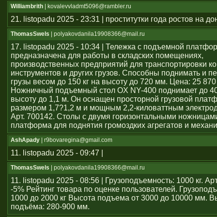
Williambrith
| kovalevvladmt5096@rambler.ru
21. listopadu 2025 - 23:31 | проститутки года ростов на до
ThomasSwels
| polyakovdanila19908366@mail.ru
17. listopadu 2025 - 10:34 | Тележка с подъемной платфо
предназначена для работы в складских помещениях,
производственных предприятий для транспортировки ко
инструментов и других грузов. Способны поднимать и 
грузы весом до 150 кг на высоту до 720 мм. Цена: 25 870
Ножничный подъемный стол OX NY-400 поднимает до 40
высоту до 1,1 м. Он оснащен просторной грузовой плат
размером 1,7?1,2 м и мощным 2,2-киловаттным электро
Арт. 700142. Столы с двумя горизонтальными ножницам
платформа для поднятия громоздких агрегатов и механ
AshApady
| r9bovaregina@gmail.com
11. listopadu 2025 - 09:47 |
ThomasSwels
| polyakovdanila19908366@mail.ru
11. listopadu 2025 - 08:56 | Грузоподъемность: 1000 кг. А
-5% Рейтинг товара по оценке пользователей. Грузопод
1000 до 2000 кг Высота подъема от 3000 до 10000 мм. В
подъёма: 280-900 мм.