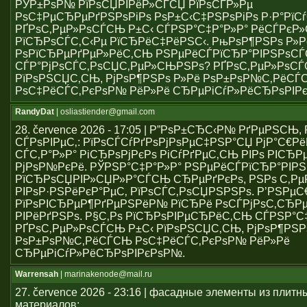
РЎР±РѕР№ РїРѕСЏРІРёР»СЃСЏ РїРѕСЃР»Рµ
РѕС‡РµСЂРµРґРЅРѕРіРѕ РѕР±С‹С‡РЅРѕРіРѕ Р·Р°РїСѓ
РҐРѕС‚РµР»РѕСЃСЊ Р±С‹ СЃРЅР°С‡Р°Р»Р° РёСЃРє
РїСЂРѕСЃС‚С‹Рµ РїСЂРёС‡РёРЅС‹. РњРѕР¶РЅРѕ Р»Р
РѕРїСЂРµРґРµР»РёС‚СЊ РЅРµРёСЃРїСЂР°РІРЅРѕС
СЃР°РјРѕСЃС‚РѕСЏС‚РµР»СЊРЅРѕ? РҐРѕС‚РµР»РѕСЃ
РїРѕРЅСЏС‚СЊ, РјРѕР¶РЅРѕ Р»Рё РѕР±РѕР№С‚РёСЃ
РѕС‡РёСЃС‚РєРѕР№ РёР»Рё СЂРµРіСѓР»РёСЂРѕРІР
RandyDat
| osliastiender@gmail.com
28. července 2026 - 17:05 | Р”РѕР±СЂС‹Р№ РґРµРЅСЊ
СЃРѕРІРµС‚: РїРѕСЃСѓРґРѕРјРѕРµС‡РЅР°СЏ РјР°С€Р
СЃС‚Р°Р»Р° РіСЂРѕРјРєРѕ РіСѓРґРµС‚СЊ РІРѕ РІСЂР
РјРѕР№РєРё. РЎРЅР°С‡Р°Р»Р° РЅРµРёСЃРїСЂР°РІР
РїСЂРѕСЏРІР»СЏР»Р°СЃСЊ СЂРµРґРєРѕ, РЅРѕ С‚Р
РІРѕР·РЅРёРєР°РµС‚ РїРѕСЃС‚РѕСЏРЅРЅРѕ. Р’РЅРµ
РїРѕРІСЂРµР¶РґРµРЅРёР№ РїСЂРё РѕСЃРјРѕС‚СЂРµ
РІРёРґРЅРѕ. Р§С‚Рѕ РїСЂРѕРІРµСЂРёС‚СЊ СЃРЅР°С
РҐРѕС‚РµР»РѕСЃСЊ Р±С‹ РїРѕРЅСЏС‚СЊ, РјРѕР¶РЅР
РѕР±РѕР№С‚РёСЃСЊ РѕС‡РёСЃС‚РєРѕР№ РёР»Рё
СЂРµРіСѓР»РёСЂРѕРІРєРѕР№.
Warrensah
| marinakenode@mail.ru
27. července 2026 - 23:16 | фасадные элементы из плитн
материалов;