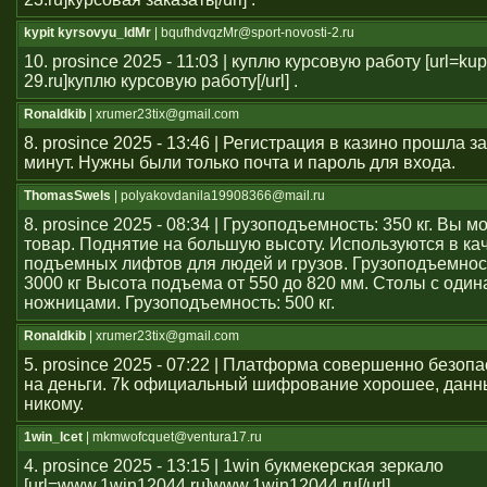
kypit kyrsovyu_ldMr
| bqufhdvqzMr@sport-novosti-2.ru
10. prosince 2025 - 11:03 | куплю курсовую работу [url=kup
29.ru]куплю курсовую работу[/url] .
Ronaldkib
| xrumer23tix@gmail.com
8. prosince 2025 - 13:46 | Регистрация в казино прошла 
минут. Нужны были только почта и пароль для входа.
ThomasSwels
| polyakovdanila19908366@mail.ru
8. prosince 2025 - 08:34 | Грузоподъемность: 350 кг. Вы 
товар. Поднятие на большую высоту. Используются в ка
подъемных лифтов для людей и грузов. Грузоподъемност
3000 кг Высота подъема от 550 до 820 мм. Столы с оди
ножницами. Грузоподъемность: 500 кг.
Ronaldkib
| xrumer23tix@gmail.com
5. prosince 2025 - 07:22 | Платформа совершенно безоп
на деньги. 7k официальный шифрование хорошее, данн
никому.
1win_lcet
| mkmwofcquet@ventura17.ru
4. prosince 2025 - 13:15 | 1win букмекерская зеркало
[url=www.1win12044.ru]www.1win12044.ru[/url]