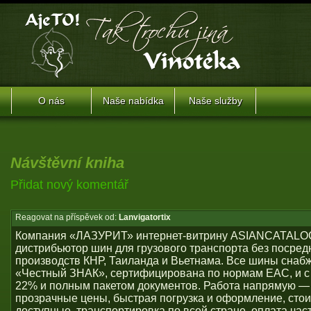
O nás
Naše nabídka
Naše služby
Návštěvní kniha
Přidat nový komentář
Reagovat na příspěvek od:
Lanvigatortix
Компания «ЛАЗУРИТ» интернет-витрину ASIANCATALO
дистрибьютор шин для грузового транспорта без посред
производств КНР, Таиланда и Вьетнама. Все шины снаб
«Честный ЗНАК», сертифицирована по нормам ЕАС, и с
22% и полным пакетом документов. Работа напрямую —
прозрачные цены, быстрая погрузка и оформление, сто
доступные, транспортировка по всей стране, оплата част