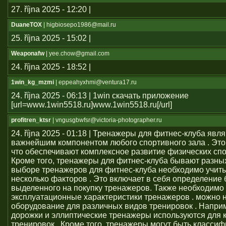
27. října 2025 - 12:20 |
DuaneTOX
| higbiosepo1986@mail.ru
25. října 2025 - 15:02 |
Weaponafw
| yee.chow@gmail.com
24. října 2025 - 18:52 |
1win_kg_mzmi
| eppeahyxhmi@ventura17.ru
24. října 2025 - 06:13 | 1win скачать приложение
[url=www.1win5518.ru]www.1win5518.ru[/url]
profitren_ktsr
| vngusgbwfsr@victoria-photographer.ru
24. října 2025 - 01:18 | Тренажеры для фитнес-клуба явл
важнейшим компонентом любого спортивного зала . Это 
что обеспечивают комплексное развитие физических сп
Кроме того, тренажеры для фитнес-клуба бывают разных
выборе тренажеров для фитнес-клуба необходимо учит
несколько факторов . Это включает в себя определение
выделенного на покупку тренажеров. Также необходимо
эксплуатационные характеристики тренажеров . можно 
оборудование для различных видов тренировок . Напри
дорожки и эллиптические тренажеры используются для 
тренировок . Кроме того, тренажеры могут быть класси